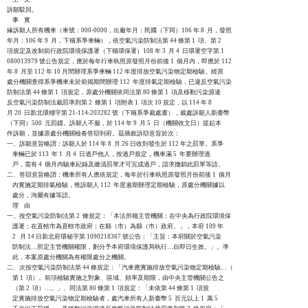
訴願駁回。

    事    實

緣訴願人所有機車（車號：000-0000，出廠年月：民國（下同）106 年 8  月，發照

年月：106 年 9  月，下稱系爭車輛），依空氣污染防制法第 44 條第 1  項、第 2

項規定及改制前行政院環境保護署（下稱環保署）108 年 3  月 4  日環署空字第 1

080013979 號公告規定，應於每年行車執照原發照月份前後 1  個月內，即應於 112

年 8  月至 112 年 10 月間辦理系爭車輛 112 年度排放空氣污染物定期檢驗。經原

處分機關查得系爭機車未於前揭期間辦理 112  年度排氣定期檢驗，已違反空氣污染

防制法第 44 條第 1  項規定，原處分機關依同法第 80 條第 1  項及移動污染源違

反空氣污染防制法裁罰準則第 2  條第 1  項附表 1  項次 10 規定，以 114 年 8

月 20  日新北環稽字第 21-114-203282 號（下稱系爭裁處書），裁處訴願人新臺幣

（下同）500  元罰鍰。訴願人不服，於 114 年 9  月 5  日（機關收文日）提起本

件訴願，並據原處分機關檢卷答辯到府。茲摘敘訴辯意旨於次：

一、訴願意旨略謂：訴願人於 114 年 8  月 26 日收到發生於 112 年之罰單。系爭

    車輛已於 113  年 1  月 4  日過戶他人，按過戶規定，機車滿 5  年要辦理過

    戶，需有 4  個月內驗車紀錄及繳清罰單才可完成過戶，請求撤銷此罰單等語。

二、答辯意旨略謂：機車所有人應依規定，每年於行車執照原發照月份前後 1  個月

    內實施定期排氣檢驗，惟訴願人 112  年度逾期辦理定期檢驗，原處分機關據以

    處分，洵屬有據等語。

    理    由

一、按空氣污染防制法第 2  條規定：「本法所稱主管機關：在中央為行政院環境保

    護署；在直轄市為直轄市政府；在縣（市）為縣（巿）政府。」，本府 109 年

    2   月 14 日新北府環秘字第 1090218367 號公告：「主旨：本府關於空氣污染

    防制法…所定主管機關權限，劃分予本府環境保護局執行…自即日生效。」。準

    此，本案原處分機關為有權限處分之機關。

二、次按空氣污染防制法第 44 條規定：「汽車應實施排放空氣污染物定期檢驗…（

    第 1  項）。前項檢驗實施之對象、區域、頻率及期限，由中央主管機關公告之

    （第 2  項）…。」、同法第 80 條第 1  項規定：「未依第 44 條第 1  項規

    定實施排放空氣污染物定期檢驗者，處汽車所有人新臺幣 5  百元以上 1  萬 5
