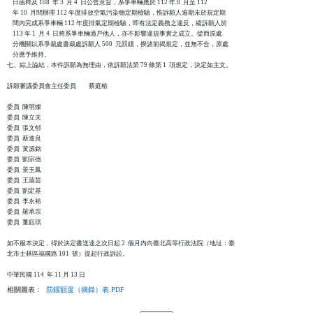
    日函釋及 108  年 3  月 4  日公告意旨，系爭車輛應於 112 年 8  月至 112

    年 10  月間辦理 112 年度排放空氣污染物定期檢驗，惟訴願人逾期未於規定期

    間內完成系爭車輛 112 年度排氣定期檢驗，即有法定義務之違反，縱訴願人於

    113 年 1  月 4  日將系爭車輛過戶他人，亦不影響違規事實之成立。從而原處

    分機關以系爭裁處書裁處訴願人 500  元罰鍰，揆諸前揭規定，並無不合，原處

    分應予維持。

七、綜上論結，本件訴願為無理由，依訴願法第 79 條第 1  項規定，決定如主文。

訴願審議委員會主任委員　　蔡庭榕

委員  陳明燦

委員  陳立夫

委員  張文郁

委員  蔡進良

委員  黃源銘

委員  劉宗德

委員  景玉鳳

委員  王藹芸

委員  劉定基

委員  李永裕

委員  羅承宗

委員  董鈺琪

如不服本決定，得於決定書送達之次日起 2  個月內向臺北高等行政法院（地址：臺

北市士林區福國路 101  號）提起行政訴訟。

相關圖表：
罰鍰額度（摘錄）表.PDF