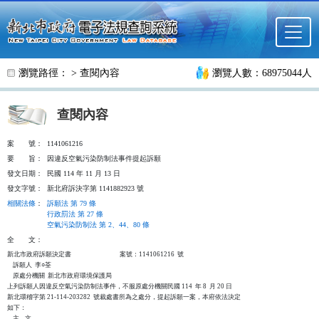
跳至主要內容
瀏覽路徑： >
查閱內容
瀏覽人數：68975044人
查閱內容
案
號：
1141061216
要
旨：
因違反空氣污染防制法事件提起訴願
發文日期：
民國 114 年 11 月 13 日
發文字號：
新北府訴決字第 1141882923 號
相關法條
：
訴願法 第 79 條
行政罰法 第 27 條
空氣污染防制法 第 2、44、80 條
全
文：
新北市政府訴願決定書                                  案號：1141061216  號

    訴願人  李○荃

    原處分機關  新北市政府環境保護局

上列訴願人因違反空氣污染防制法事件，不服原處分機關民國 114  年 8  月 20 日

新北環稽字第 21-114-203282  號裁處書所為之處分，提起訴願一案，本府依法決定

如下：

    主    文
