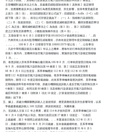
    千元以下罰鍰。」及移動污染源違反空氣污染防制法裁罰準則第 2  條規定：「

    主管機關對違反本法之行為，其裁量罰鍰額度除依附表 1  及附表 2  規定辦理

    外，並應審酌違反本法上義務行為應受責難程度、所生影響，並得考量受處罰者

    之資力（第 1  項）。前項罰鍰額度計算公式如下：罰鍰額度＝AxBx（1+C）x罰

    鍰下限（第 2   項）。前項公式符號定義如下：（一）A：指移動污染源類型。

    （二）B：指違規情節。（三）C：指得加重或減輕裁罰事項。屬得加重裁罰事項

    之 C  為正值；屬得減輕裁罰事項之 C  為負值（第 3  項）。第 2  項罰鍰額

    度之計算取至新臺幣元，小數點後無條件捨去（第 4  項）。」。

三、又環保署 91 年 6  月 5  日環署空字第 0910034254 號函釋意旨略以：「…四

    、汽車所有人在未向監理機關完成報廢前，仍有依規定辦理年度定期檢驗之義務

    ，…。」、108 年 3  月 4  日環署空字第 1080013979 號公告：「…公告事項

    ：凡於中華民國設籍且出廠滿 5  年以上之機車，應每年於行車執照原發照月份

    前後 1  個月內，至機車排放空氣污染物檢驗站，實施排放空氣污染物定期檢驗

     1  次。」。

四、卷查訴願人所有系爭車輛出廠日期為 106 年 8  月，行車執照發照日期為 106

    年 9  月，依前揭空氣污染防制法第 44 條第 1  項、第 2  項規定及環保署 1

    08  年 3  月 4  日公告意旨，系爭車輛應於 112 年 8  月至 112 年 10 月間

    辦理 112  年度排放空氣污染物定期檢驗。惟系爭車輛未於前揭應定期排氣檢驗

    期間內，辦理 112  年度定期排氣檢驗，此有系爭車輛車籍查詢資料、系爭車輛

    定期檢驗資料等影本附卷可稽。原處分機關核認訴願人違反空氣污染防制法第 4

    4 條第 1  項規定，依同法第 80 條第 1  項及移動污染源違反空氣污染防制法

    裁罰準則第 2  條第 1  項附表 1  項次 10 規定，計算違規情節之罰鍰額度（

    摘錄）如下表：

五、據上，原處分機關審酌訴願人之違規情節、應受責難程度及所生影響等情，以系

    爭裁處書裁處訴願人 500 元罰鍰，揆諸前揭規定，洵屬有據。

六、至訴願人主張 112  年之事實，遲至 114 年才收到罰單，且系爭車輛已於 113

    年 1  月 4  日過戶他人等語。惟按行政罰法第 27 條第 1  項規定：「行政罰

    之裁處權，因 3  年期間之經過而消滅。」，本案違規日期為 112 年 11 月 1

    日，原處分機關於 114  年 8  月 20 日裁處，並未逾裁處權時效。且系爭車輛

    並無向監理單位辦理停駛、註銷或報廢等作業，依前揭環保署 91 年 6  月 5
