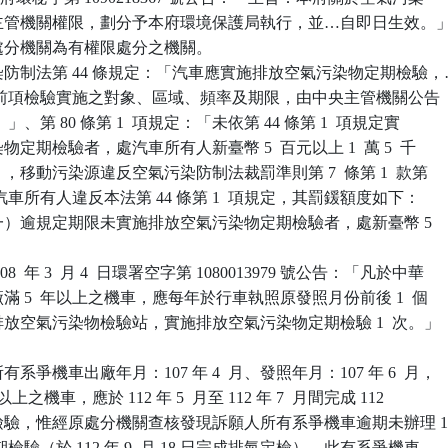
所定主管機關權限，劃分予本府環境保護局執行，並…自即日生效。」
原處分機關為有權限處分之機關。

防制法第 44 條規定：「汽車應實施排放空氣污染物定期檢驗，…
 項）。前項檢驗實施之對象、區域、頻率及期限，由中央主管機關公告

項）。」、第 80 條第 1  項規定：「未依第 44 條第 1  項規定實

染物定期檢驗者，處汽車所有人新臺幣 5  百元以上 1  萬 5  千

。」，移動污染源違反空氣污染防制法裁罰準則第 7  條第 1  款第

定：「汽車所有人違反本法第 44 條第 1  項規定，其罰鍰額度如下：

：（一）逾規定期限未實施排放空氣污染物定期檢驗者，處新臺幣 5

  年 3  月 4  日環署空字第 1080013979 號公告：「凡於中華

出廠滿 5  年以上之機車，應每年於行車執照原發照月份前後 1  個

車排放空氣污染物檢驗站，實施排放空氣污染物定期檢驗 1  次。」

爭機車出廠年月：107 年 4  月、發照年月：107 年 6  月，

 年以上之機車，應於 112 年 5  月至 112 年 7  月間完成 112

定期檢驗，惟經原處分機關查核發現訴願人所有系爭機車逾期未辦理 1
氣定期檢驗（於 112 年 9  月 18 日完成排氣定檢），此有系爭機車
