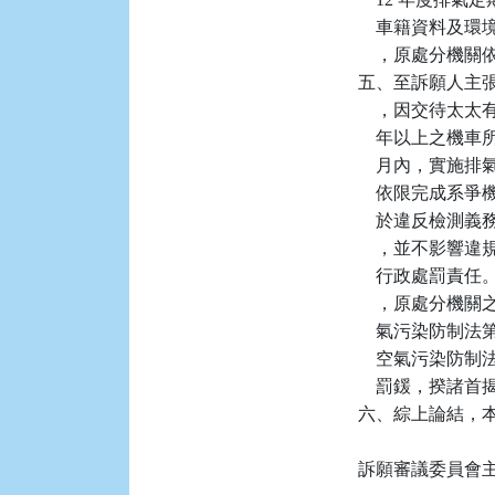
    車籍資料
    ，原處分機
五、至訴願人主
    ，因交待
    年以上之機
    月內，實
    依限完成系
    於違反檢測義
    ，並不影響
    行政處罰
    ，原處分
    氣污染防制法
    空氣污染防制法
    罰鍰，揆
六、綜上論結，本件
訴願審議委員會主