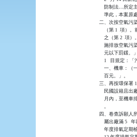
    防制法…
    準此，本案
二、次按空氣污染
    （第 1 
    之（第 2  
    施排放空氣污
    元以下罰鍰
    1   目規
    一、機車
    百元。」。

三、再按環保署 108
    民國設籍且
    月內，至機
    。

四、卷查訴願人所有系
    屬出廠滿 5  
    年度排氣
    12 年度排