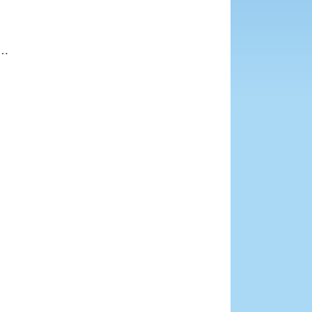





