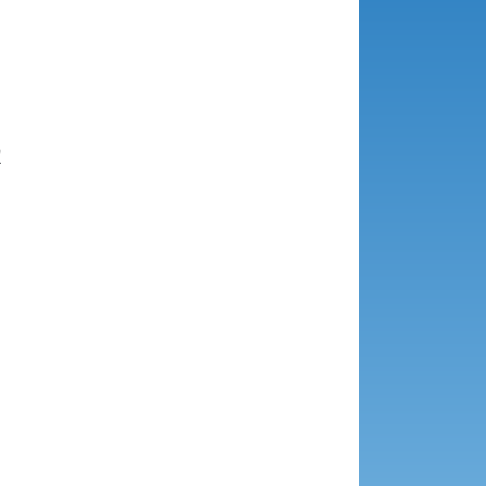





