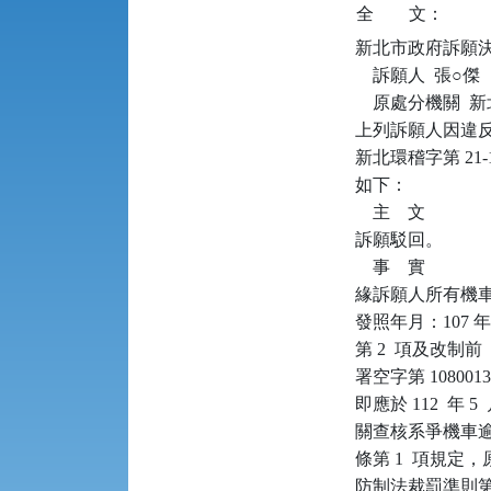
全
文：
新北市政府訴願決定書      
    訴願人  張○傑

    原處分機關 
上列訴願人因違反空
新北環稽字第 21
如下：

    主    文

訴願駁回。

    事    實

緣訴願人所有機車（
發照年月：107 年
第 2  項及改制前
署空字第 1080
即應於 112  年 
關查核系爭機車逾期
條第 1  項規定
防制法裁罰準則第 7  