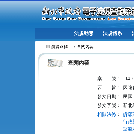
跳至主要內容
法規動態
法規體系
:::
瀏覽路徑： >
查閱內容
查閱內容
案
號：
1141
要
旨：
因違
發文日期：
民國 1
發文字號：
新北府
相關法條
：
訴願法
行政罰
空氣污