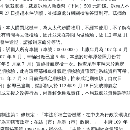
089284  號裁處書，裁處訴願人新臺幣（下同）500 元罰鍰。訴願人不

年 8  月 27 日提起本件訴願，並據原處分機關檢卷答辯到府。茲摘敘

謂：本人購買此機車，為太太代步購物用，不經常使用，不了解有
太太有時間再去做檢驗，因此並未在期限內做檢驗，故 112 年及 11

此情形發生逾期，請撤銷原處分等語。

願人所有車輛（車號：000-0000 ）出廠年月為 107 年 4  月

 107  年 6  月，車輛出廠已逾 5  年，本應於每年原發照月份前

（每年 5  月至 7  月）實施排氣定檢一次。惟查系爭車輛未於應定

…理定期檢驗，此有環境部機車排氣定期檢驗資訊管理系統資料可稽，
 112  年 7  月 31 日前完成定期檢驗，惟未成定期檢驗，自次日

8  月l日）起即已逾期，縱訴願人於 112 年 9  月 18 日完成排氣定

屬違規成立後之改善行為，尚難解免違規責任，本局裁處並無違誤等語
制法第 2  條規定：「本法所稱主管機關：在中央為行政院環境保
轄市為直轄市政府；在縣（市）為縣（巿）政府。」，本府 109  年

4 日新北府環秘字第 1090218367 號公告：「主旨：本府關於空氣污染
