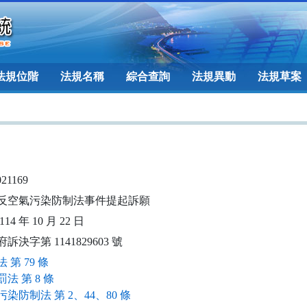
法規位階
法規名稱
綜合查詢
法規異動
法規草案
021169
反空氣污染防制法事件提起訴願
14 年 10 月 22 日
訴決字第 1141829603 號
 第 79 條
法 第 8 條
染防制法 第 2、44、80 條