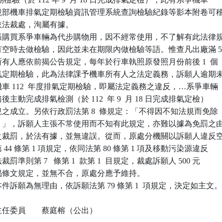
及環境部機車排氣定期檢驗資訊管理系統查詢檢驗紀錄等影本附卷可稽
關依法裁處，洵屬有據。

張購買系爭車輛為代步購物用，因不經常使用，不了解有此法律規
太太有空時去做檢驗，因此並未在期限內做檢驗等語。惟查凡出廠滿 5
車所有人應依前揭公告規定，每年於行車執照原發照月份前後 1  個

施排氣定期檢驗，此為法律課予機車所有人之法定義務，訴願人逾期未
爭機車 112  年度排氣定期檢驗，即屬法定義務之違反，…系爭車輛

務後主動完成排氣檢測（於 112  年 9  月 18 日完成排氣定檢）

違規之成立。另依行政罰法第 8  條規定：「不得因不知法規而免除

責任。」，訴願人主張不常使用而不知有此規定，亦難以據為免罰之由
機關之裁罰，於法有據，並無違誤。從而，原處分機關以訴願人違反空
第 44 條第 1 項規定，依同法第 80 條第 1 項及移動污染源違反

裁罰準則第 7   條第 1  款第 1  目規定，裁處訴願人 500 元

諸首揭條文規定，並無不合，原處分應予維持。

訴願為無理由，依訴願法第 79 條第 1  項規定，決定如主文。
任委員　　蔡庭榕（公出）
