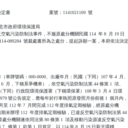
                            案號：1141021169  號

 新北市政府環境保護局

氣污染防制法事件，不服原處分機關民國 114  年 8  月 19 日

-114-089284  號裁處書所為之處分，提起訴願一案，本府依法決定
車牌號碼：000-0000、出廠年月：民國（下同）107 年 4  月、
 6  月，下稱系爭機車），依空氣污染防制法第 44 條第 1  項、

（下同）行政院環境保護署（下稱環保署）108 年 3  月 4  日環

013979 號公告規定，應每年於行車執照原發照月份前後 1  個月內，
5  月至 112 年 7  月間完成 112 年度排氣定期檢驗，經原處分機

未辦理 112  年度排氣定期檢驗，已違反空氣污染防制法第 44

，原處分機關遂依同法第 80 條第 1  項及移動污染源違反空氣污染

 條第 1  款第 1  目規定，以 114 年 8  月 19 日新北環稽
