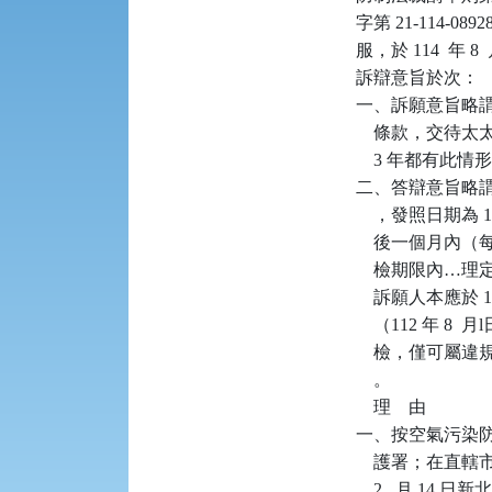
字第 21-114-
服，於 114  
訴辯意旨於次：

一、訴願意旨略
    條款，交待
    3 年都有
二、答辯意旨略謂：訴
    ，發照日期為
    後一個月內
    檢期限內
    訴願人本應於
    （112 年 
    檢，僅可
    。

    理    由

一、按空氣污染防
    護署；在直
    2   月 1