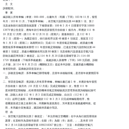
    主    文

訴願駁回。

    事    實

緣訴願人所有車輛（車號：000–000，出廠年月：民國（下同）103 年 11 月，發照

年月：103 年 11 月，下稱系爭車輛），依空氣污染防制法第 44 條第 1  項、第 2

項及改制前行政院環境保護署（下稱環保署）108 年 3  月 4  日環署空字第 10800

13979 號公告意旨，應每年於行車執照原發照月份前後 1  個月內，即應於 111  年

10  月至 12 月間（因 111  年 12 月 31 日（星期六）適逢例假日，且 112  年 1

月 2  日（星期一）為國定假日，依行政程序法第 48 條第 4  項規定，順延至 112

年 1  月 3  日（星期二）為期間末日）完成 111  年度排氣定期檢驗，經原處分機

關查核系爭車輛逾期未辦理 111  年度排氣定期檢驗，已違反空氣污染防制法第 44

條第 1  項規定，原處分機關遂依同法第 80 條第 1  項及移動污染源違反空氣污染

防制法裁罰準則第 2  條規定，以 114  年 8  月 20 日新北環稽字第 21–114–08

1759  號裁處書（下稱系爭裁處書），裁處訴願人新臺幣（下同）500 元罰鍰。訴願

人不服，於 114  年 8  月 25 日（機關收文日）提起本件訴願，並據原處分機關檢

卷答辯到府。茲摘敘訴辯意旨於次：

一、訴願意旨略謂：系爭車輛已辦理報廢，且當年未檢驗排氣，是否當年就要開罰等

    語。

二、答辯意旨略謂：查訴願人所有系爭車輛，車輛出廠已逾 5  年，本應於每年發照

    月份前後 1  個月內（10  月至 12 月底）完成定期檢驗 1  次，惟查 111  年

    度未辦理定期檢驗，此有環境部機車排氣定期檢驗資訊管理系統查詢檢驗紀錄可

    稽，訴願人未於 112  年 1  月 3  日前完成定期檢驗，自次日（112 年 1  月

    4 日）起即已逾期，系爭車輛雖於 112  年 3  月 3  日完成車輛報廢程序，惟

    僅屬違規成立後之改善行為，尚難解免違規責任，另本案並未逾裁處權時效。從

    而，本局處分並無違誤，建請維持原處分等語。

    理    由

一、按空氣污染防制法第 2  條規定：「本法所稱主管機關：在中央為行政院環境保

    護署；在直轄市為直轄市政府；在縣（市）為縣（市）政府。」，及本府 109

    年 2  月 14 日新北府環秘字第 1090218367 號公告︰「主旨：本府關於空氣污
