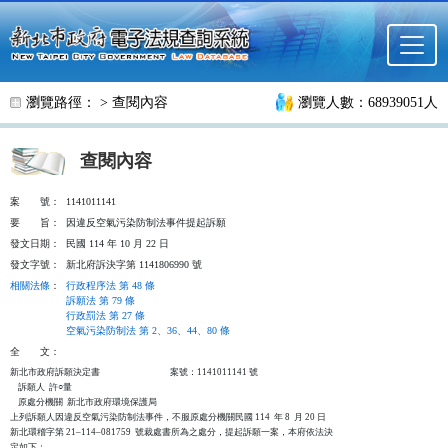
跳至主要內容
瀏覽路徑： >
查閱內容
瀏覽人數：68939051人
查閱內容
案
號：
1141011141
要
旨：
因違反空氣污染防制法事件提起訴願
發文日期：
民國 114 年 10 月 22 日
發文字號：
新北府訴決字第 1141806990 號
相關法條
：
行政程序法 第 48 條
訴願法 第 79 條
行政罰法 第 27 條
空氣污染防制法 第 2、36、44、80 條
全
文：
新北市政府訴願決定書                                   案號：1141011141 號

    訴願人  許○量

    原處分機關  新北市政府環境保護局

上列訴願人因違反空氣污染防制法事件，不服原處分機關民國 114  年 8  月 20 日

新北環稽字第 21–114–081759  號裁處書所為之處分，提起訴願一案，本府依法決

定如下：
