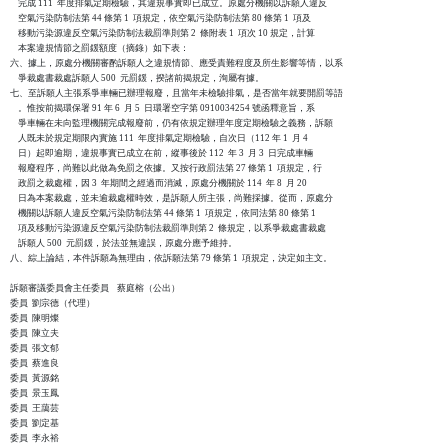
    完成 111  年度排氣定期檢驗，其違規事實即已成立。原處分機關以訴願人違反

    空氣污染防制法第 44 條第 1  項規定，依空氣污染防制法第 80 條第 1  項及

    移動污染源違反空氣污染防制法裁罰準則第 2  條附表 1  項次 10 規定，計算

    本案違規情節之罰鍰額度（摘錄）如下表：

六、據上，原處分機關審酌訴願人之違規情節、應受責難程度及所生影響等情，以系

    爭裁處書裁處訴願人 500  元罰鍰，揆諸前揭規定，洵屬有據。

七、至訴願人主張系爭車輛已辦理報廢，且當年未檢驗排氣，是否當年就要開罰等語

    。惟按前揭環保署 91 年 6  月 5  日環署空字第 0910034254 號函釋意旨，系

    爭車輛在未向監理機關完成報廢前，仍有依規定辦理年度定期檢驗之義務，訴願

    人既未於規定期限內實施 111  年度排氣定期檢驗，自次日（112 年 1  月 4

    日）起即逾期，違規事實已成立在前，縱事後於 112  年 3  月 3  日完成車輛

    報廢程序，尚難以此做為免罰之依據。又按行政罰法第 27 條第 1  項規定，行

    政罰之裁處權，因 3  年期間之經過而消滅，原處分機關於 114  年 8  月 20

    日為本案裁處，並未逾裁處權時效，是訴願人所主張，尚難採據。從而，原處分

    機關以訴願人違反空氣污染防制法第 44 條第 1  項規定，依同法第 80 條第 1

    項及移動污染源違反空氣污染防制法裁罰準則第 2  條規定，以系爭裁處書裁處

    訴願人 500  元罰鍰，於法並無違誤，原處分應予維持。

八、綜上論結，本件訴願為無理由，依訴願法第 79 條第 1  項規定，決定如主文。

訴願審議委員會主任委員    蔡庭榕（公出）

委員  劉宗德（代理）

委員  陳明燦

委員  陳立夫

委員  張文郁

委員  蔡進良

委員  黃源銘

委員  景玉鳳

委員  王藹芸

委員  劉定基

委員  李永裕
