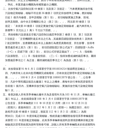
    染防制法…所定主管機關權限，劃分予本府環境保護局執行…，自即日生效。」

    。準此，本案原處分機關為有權限處分之機關。

二、次按空氣污染防制法第 44 條第 1  項及第 2  項規定：「汽車應實施排放空氣

    污染物定期檢驗，檢驗不符合第 36 條第 2  項所定排放標準之車輛，應於檢驗

    日起 1  個月內修復，並申請複驗（第 1  項）。前項檢驗實施之對象、區域、

    頻率及期限。由中央主管機關公告之（第 2  項）。」、同法第 80 條第 1  項

    規定：「未依第 44 條第 1  項規定實施空氣污染物定期檢驗者，處汽車所有人

    新臺幣 5  百元以上 1  萬 5  千元以下罰鍰。」。

三、再按移動污染源違反空氣污染防制法裁罰準則第 2  條第 1  項、第 2  項及第

    3 項規定：「主管機關對違反本法之行為，其裁量罰鍰額度除依附表 1  及附表

    2 規定辦理外，並應審酌違反本法上義務行為應受責難程度、所生影響，並得考

    量受處罰者之資力（第 1  項）。前項罰鍰額度計算公式如下：罰鍰額度= AxBx

    （1+C）x  罰鍰下限（第 2  項）。前項公式符號定義如下：（一）A ：指移動

    污染源類型。（二）B：指違規情節。（三）C：指得加重或減輕裁罰事項。屬得

    加重裁罰事項之 C  為正值；屬得減輕裁罰事項之 C  為負值（第 3  項）。」

    。

四、末按環保署 91 年 6  月 5  日環署空字第 0910034254 號函釋意旨略以：「…

    四、汽車所有人在未向監理機關完成報廢前，仍有依規定辦理年度定期檢驗之義

    務，…。」、108 年 3  月 4  日環署空字第 1080013979 號公告：「…公告事

    項：凡於中華民國設籍且出廠滿 5  年以上之機車，應每年於行車執照原發照月

    份前後 1  個月內，至機車排放空氣污染物檢驗站，實施排放空氣污染物定期檢

    驗 1  次。」。

五、卷查訴願人所有系爭車輛出廠年月為及發照年月為 103  年 11 月，車輛出廠已

    滿 5  年以上，依前揭環保署 108  年 3  月 4  日環署空字第 1080013979 號

    公告意旨，系爭車輛應於 111  年 10 月至 12 月間（因 111  年 12 月 31 日

    （星期六）適逢例假日，且 112  年 1  月 2  日（星期一）為國定假日，依行

    政程序法第 48 條第 4  項規定，順延至 112  年 1  月 3  日（星期二）為期

    間末日）完成 111  年度排氣定期檢驗，惟經原處分機關查核發現系爭車輛逾期

    未辦理 111  年度排氣定期檢驗，此有系爭車輛車籍資料及環境部機車排氣定期

    檢驗資訊管理系統查詢資料等附卷可稽，訴願人所有系爭車輛既未於前述期間內
