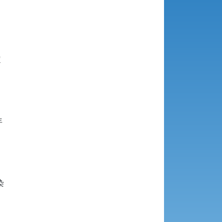







