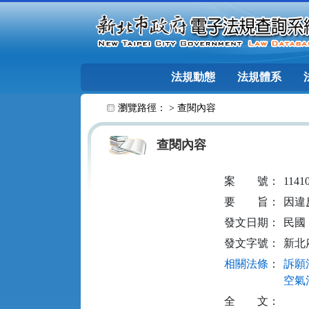
跳至主要內容
法規動態
法規體系
:::
瀏覽路徑： >
查閱內容
查閱內容
案
號：
1141
要
旨：
因違
發文日期：
民國 1
發文字號：
新北府
相關法條
：
訴願法
空氣污
全
文：