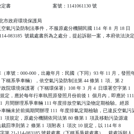
                             案號：1141061130 號

 新北市政府環境保護局

氣污染防制法事件，不服原處分機關民國 114  年 8  月 18 日

-114-083185  號裁處書所為之處分，提起訴願一案，本府依法決定
車號：000-000，出廠年月：民國（下同）93 年 11 月，發照年
 月，下稱系爭車輛），依空氣污染防制法第 44 條第 1  項、第 2 

院環境保護署（下稱環保署）108 年 3  月 4  日環署空字第 1

號公告規定，應於每年行車執照原發照月份前後 1  個月內，即應於 111
2 年 1  月間辦理系爭車輛 111 年度排放空氣污染物定期檢驗。經原

車輛未於前揭期間辦理 111  年度排氣定期檢驗，已違反空氣污染
 1  項規定，原處分機關依同法第 80 條第 1  項及移動污染源違

則第 2  條第 1  項附表 1  項次 10 規定，以 114 年 8 

稽字第 21-114-083185 號裁處書（下稱系爭裁處書），裁處訴願人
