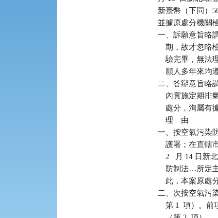
新臺幣（下同）500
並據原處分機關檢
一、訴願意旨略
    期，故才
    驗完畢，
    願人多年來
二、答辯意旨略謂
    內實施定期
    處分，洵屬有
    理    由

一、按空氣污染防
    護署；在直
    2   月 1
    防制法…
    此，本案原
二、次按空氣污染
    第 1  
    （第 2  項