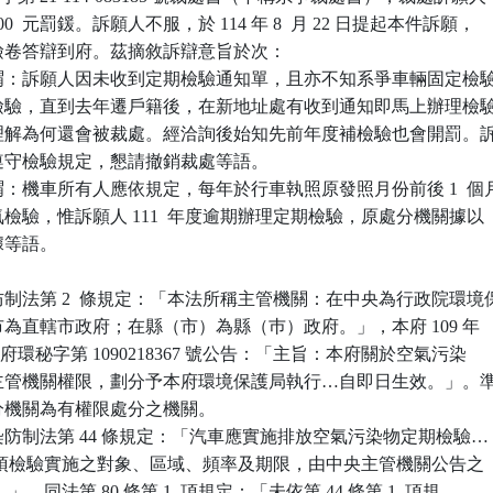
  元罰鍰。訴願人不服，於 114 年 8  月 22 日提起本件訴願，

卷答辯到府。茲摘敘訴辯意旨於次：

謂：訴願人因未收到定期檢驗通知單，且亦不知系爭車輛固定檢驗
忽略檢驗，直到去年遷戶籍後，在新地址處有收到通知即馬上辦理檢驗
無法理解為何還會被裁處。經洽詢後始知先前年度補檢驗也會開罰。訴
均遵守檢驗規定，懇請撤銷裁處等語。

：機車所有人應依規定，每年於行車執照原發照月份前後 1  個月
排氣檢驗，惟訴願人 111  年度逾期辦理定期檢驗，原處分機關據以

據等語。

制法第 2  條規定：「本法所稱主管機關：在中央為行政院環境保
轄市為直轄市政府；在縣（市）為縣（巿）政府。」，本府 109 年 

4 日新北府環秘字第 1090218367 號公告：「主旨：本府關於空氣污染

所定主管機關權限，劃分予本府環境保護局執行…自即日生效。」。準
處分機關為有權限處分之機關。

防制法第 44 條規定：「汽車應實施排放空氣污染物定期檢驗…（
項）。前項檢驗實施之對象、區域、頻率及期限，由中央主管機關公告之

）…。」、同法第 80 條第 1  項規定：「未依第 44 條第 1  項規
