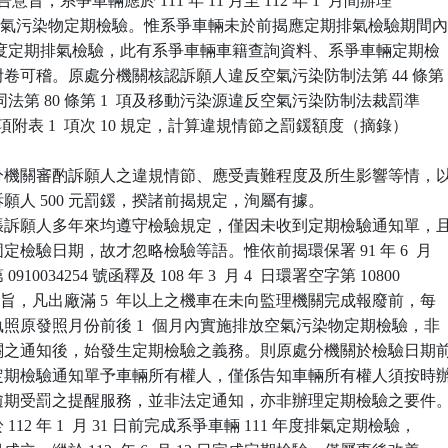
  日公告意旨，系爭車輛應於 111 年 11 月至 112 年 1  月間辦理

度排放空氣污染物定期檢驗。惟系爭車輛未於前揭應定期排氣檢驗期間內
11  年度定期排氣檢驗，此有系爭車輛車籍查詢資料、系爭車輛定期檢

本附卷可稽。原處分機關核認訴願人違反空氣污染防制法第 44 條第

定，依同法第 80 條第 1  項及移動污染源違反空氣污染防制法裁罰準

第 1  項附表 1  項次 10 規定，計算違規情節之罰鍰額度（摘錄）

分機關審酌訴願人之違規情節、應受責難程度及所生影響等情，以
處訴願人 500 元罰鍰，揆諸前揭規定，洵屬有據。

張訴願人多年來均遵守檢驗規定，僅因未收到定期檢驗通知單，且
輛固定檢驗日期，故才忽略檢驗等語。惟依前揭環保署 91 年 6  月

 0910034254 號函釋及 108 年 3  月 4  日環署空字第 10800

 號公告意旨，凡出廠滿 5  年以上之機車在未向監理機關完成報廢前，每

車執照原發照月份前後 1  個月內實施排放空氣污染物定期檢驗，非

保機關之通知後，始發生定期檢驗之義務。則原處分機關於檢驗日期前
排氣定期檢驗通知單予車輛所有權人，僅係告知車輛所有權人須按時辦
以免逾期受罰之提醒服務，並非法定通知，亦非辦理定期檢驗之要件。
 112 年 1  月 31 日前完成系爭車輛 111 年度排氣定期檢驗，
