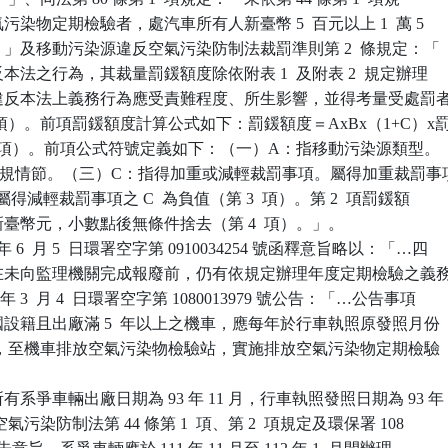
氣污染物定期檢驗者，處汽車所有人新臺幣 5  百元以上 1  萬 5

鍰。」及移動污染源違反空氣污染防制法裁罰準則第 2  條規定：「

違反本法之行為，其裁量罰鍰額度除依附表 1  及附表 2  規定辦理

審酌違反本法上義務行為應受責難程度、所生影響，並得考量受處罰者
 1  項）。前項罰鍰額度計算公式如下：罰鍰額度＝AxBx（1+C）x罰
 2   項）。前項公式符號定義如下：（一）A：指移動污染源類型。

：指違規情節。（三）C：指得加重或減輕裁罰事項。屬得加重裁罰事項
值；屬得減輕裁罰事項之 C  為負值（第 3  項）。第 2  項罰鍰額

至新臺幣元，小數點後無條件捨去（第 4  項）。」。

 6  月 5  日環署空字第 0910034254 號函釋意旨略以：「…四

有人在未向監理機關完成報廢前，仍有依規定辦理年度定期檢驗之義務
8 年 3  月 4  日環署空字第 1080013979 號公告：「…公告事項

民國設籍且出廠滿 5  年以上之機車，應每年於行車執照原發照月份

 個月內，至機車排放空氣污染物檢驗站，實施排放空氣污染物定期檢驗

系爭車輛出廠日期為 93 年 11 月，行車執照發照日期為 93 年

揭空氣污染防制法第 44 條第 1  項、第 2  項規定及環保署 108 
