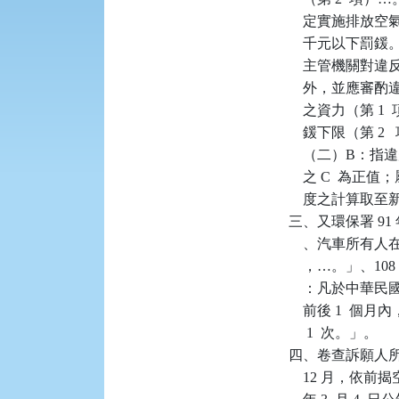
    定實施排放空
    千元以下罰
    主管機關對
    外，並應
    之資力（第
    鍰下限（第
    （二）B
    之 C  為正
    度之計算取
三、又環保署 91 年
    、汽車所
    ，…。」、10
    ：凡於中華
    前後 1 
     1  次。」。

四、卷查訴願人所有
    12 月，依前