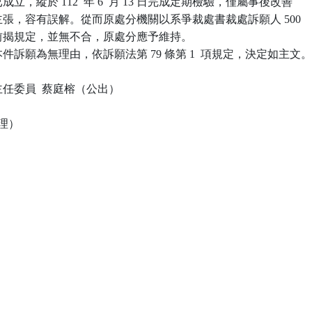
已成立，縱於 112  年 6  月 13 日完成定期檢驗，僅屬事後改善

人主張，容有誤解。從而原處分機關以系爭裁處書裁處訴願人 500

揆諸前揭規定，並無不合，原處分應予維持。

訴願為無理由，依訴願法第 79 條第 1  項規定，決定如主文。
任委員  蔡庭榕（公出）

理）
