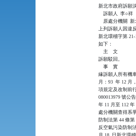
新北市政府訴願決定書      
    訴願人  李○祥

    原處分機關 
上列訴願人因違反空
新北環稽字第 21
如下：

    主    文

訴願駁回。

    事    實

緣訴願人所有機車（
月：93  年 12
項規定及改制前行政
080013979 
年 11 月至 11
處分機關查得系爭
防制法第 44 條第
反空氣污染防制法裁罰準
月 18  日新北環