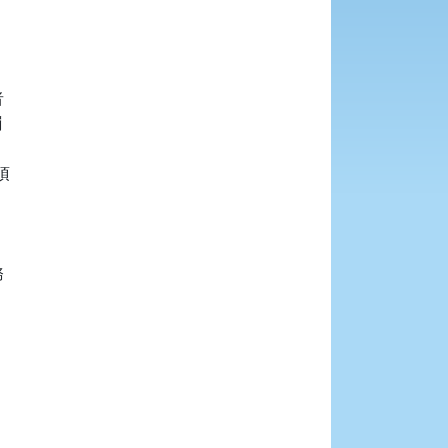







