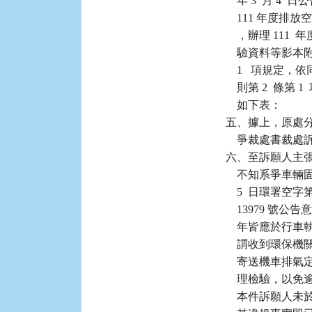
    年 3  月 4
    111 年
    ，辦理 1
    驗資料等影
    1   項規
    則第 2  條
    如下表：

五、據上，原處
    爭裁處書裁
六、至訴願人主
    不知系爭車
    5  日環署空字第
    13979
    年皆應於行
    謂收到環
    寄送機車
    理檢驗，
    本件訴願人未於