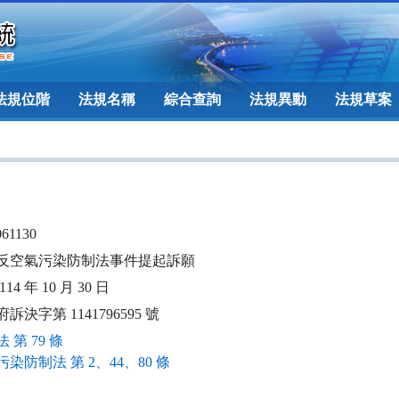
法規位階
法規名稱
綜合查詢
法規異動
法規草案
061130
反空氣污染防制法事件提起訴願
14 年 10 月 30 日
訴決字第 1141796595 號
 第 79 條
染防制法 第 2、44、80 條