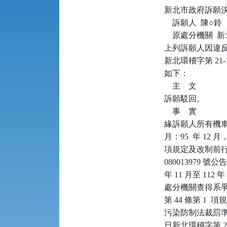
新北市政府訴願決定書      
    訴願人  陳○鈴

    原處分機關 
上列訴願人因違反空
新北環稽字第 21
如下：

    主    文

訴願駁回。

    事    實

緣訴願人所有機車（
月：95  年 12
項規定及改制前行政
080013979 
年 11 月至 11
處分機關查得系爭
第 44 條第 1 
污染防制法裁罰準則第 2
日新北環稽字第 2