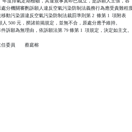
 111  年度排氣定期檢驗，其違規事實即已成立，是訴願人主張，容

從而原處分機關審酌訴願人違反空氣污染防制法義務行為應受責難程度
，依移動污染源違反空氣污染防制法裁罰準則第 2  條第 1  項附表

定裁處訴願人 500 元，揆諸前揭規定，並無不合，原處分應予維持。

訴願為無理由，依訴願法第 79 條第 1  項規定，決定如主文。
任委員　　蔡庭榕
