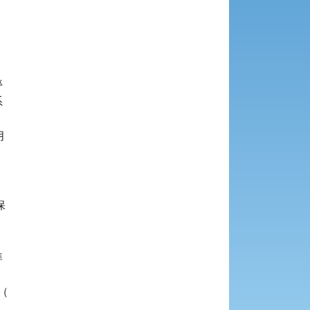











