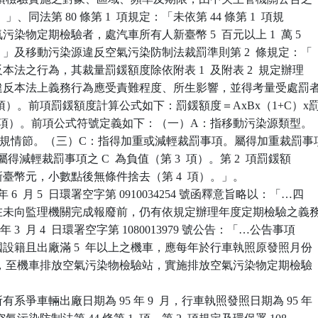
）…。」、同法第 80 條第 1  項規定：「未依第 44 條第 1  項規

氣污染物定期檢驗者，處汽車所有人新臺幣 5  百元以上 1  萬 5

鍰。」及移動污染源違反空氣污染防制法裁罰準則第 2  條規定：「

違反本法之行為，其裁量罰鍰額度除依附表 1  及附表 2  規定辦理

審酌違反本法上義務行為應受責難程度、所生影響，並得考量受處罰者
 1  項）。前項罰鍰額度計算公式如下：罰鍰額度＝AxBx（1+C）x罰
 2   項）。前項公式符號定義如下：（一）A：指移動污染源類型。

：指違規情節。（三）C：指得加重或減輕裁罰事項。屬得加重裁罰事項
值；屬得減輕裁罰事項之 C  為負值（第 3  項）。第 2  項罰鍰額

至新臺幣元，小數點後無條件捨去（第 4  項）。」。

 6  月 5  日環署空字第 0910034254 號函釋意旨略以：「…四

有人在未向監理機關完成報廢前，仍有依規定辦理年度定期檢驗之義務
8 年 3  月 4  日環署空字第 1080013979 號公告：「…公告事項

民國設籍且出廠滿 5  年以上之機車，應每年於行車執照原發照月份

 個月內，至機車排放空氣污染物檢驗站，實施排放空氣污染物定期檢驗

系爭車輛出廠日期為 95 年 9  月，行車執照發照日期為 95 年
