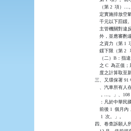
    （第 2  項
    定實施排放空
    千元以下罰
    主管機關對
    外，並應
    之資力（第
    鍰下限（第
    （二）B
    之 C  為正
    度之計算取
三、又環保署 91 年
    、汽車所
    ，…。」、10
    ：凡於中華
    前後 1 
     1  次。」。

四、卷查訴願人所有