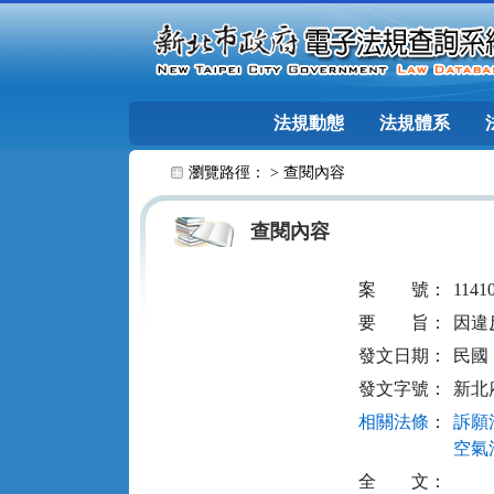
跳至主要內容
法規動態
法規體系
:::
瀏覽路徑： >
查閱內容
查閱內容
案
號：
1141
要
旨：
因違
發文日期：
民國 1
發文字號：
新北府
相關法條
：
訴願法
空氣污
全
文：