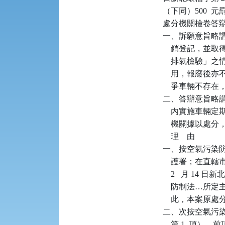
（下同）500  元
處分機關檢卷答辯
一、訴願意旨略謂：
    銷登記，並取
    排氣檢驗
    用，報廢
    爭車輛不
二、答辯意旨略謂
    內實施車輛
    機關據以處
    理    由

一、按空氣污染防
    護署；在直
    2   月 1
    防制法…
    此，本案原
二、次按空氣污染
    第 1  