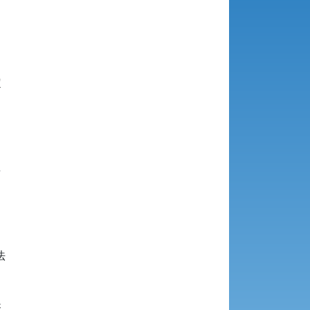









