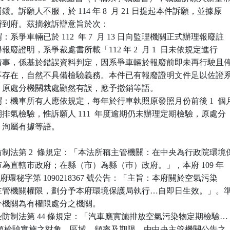
罰鍰。訴願人不服，於 114 年 8  月 21 日提起本件訴願，並據原

到府。茲摘敘訴辯意旨於次：

系爭車輛已於 112  年 7  月 13 日向監理機關正式辦理報廢註

得報廢證明，系爭裁處書所載「112 年 2  月 1  日未依規定進行

」之情事，係基於錯誤資料判定，因系爭車輛於報廢前即未再行駛且停
後亦不存在，自然不具備檢驗義務。本件已有報廢證明文件足以佐證系
存在，原處分機關裁處顯然有誤，應予撤銷等語。

：機車所有人應依規定，每年於行車執照原發照月份前後 1  個月
定期排氣檢驗，惟訴願人 111  年度逾期仍未辦理定期檢驗，原處分

分，洵屬有據等語。

制法第 2  條規定：「本法所稱主管機關：在中央為行政院環境保
轄市為直轄市政府；在縣（市）為縣（巿）政府。」，本府 109 年

4 日新北府環秘字第 1090218367 號公告：「主旨：本府關於空氣污染

所定主管機關權限，劃分予本府環境保護局執行…自即日生效。」。準
處分機關為有權限處分之機關。

防制法第 44 條規定：「汽車應實施排放空氣污染物定期檢驗…（
項）。前項檢驗實施之對象、區域、頻率及期限，由中央主管機關公告之
