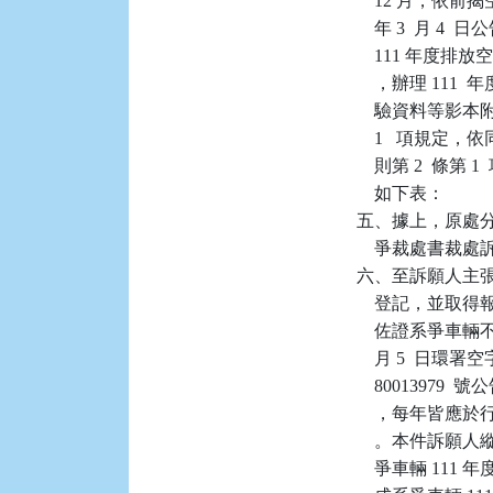
    12 月，依前
    年 3  月 4
    111 年
    ，辦理 1
    驗資料等影
    1   項規
    則第 2  條
    如下表：

五、據上，原處
    爭裁處書裁
六、至訴願人主張系
    登記，並
    佐證系爭車
    月 5  日環署空
    800139
    ，每年皆應
    。本件訴願人
    爭車輛 111