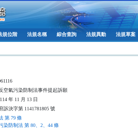
法規位階
法規名稱
綜合查詢
法規異動
法規草案
061116
反空氣污染防制法事件提起訴願
14 年 11 月 13 日
訴決字第 1141781805 號
 第 79 條
染防制法 第 80、2、44 條