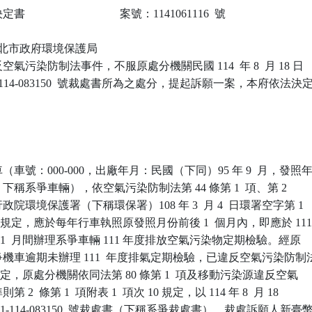
                            案號：1141061116  號

 新北市政府環境保護局

氣污染防制法事件，不服原處分機關民國 114  年 8  月 18 日

-114-083150  號裁處書所為之處分，提起訴願一案，本府依法決定
車號：000-000，出廠年月：民國（下同）95 年 9  月，發照年
 月，下稱系爭車輛），依空氣污染防制法第 44 條第 1  項、第 2

院環境保護署（下稱環保署）108 年 3  月 4  日環署空字第 1

號公告規定，應於每年行車執照原發照月份前後 1  個月內，即應於 111
2 年 1  月間辦理系爭車輛 111 年度排放空氣污染物定期檢驗。經原

機車逾期未辦理 111  年度排氣定期檢驗，已違反空氣污染防制法
 項規定，原處分機關依同法第 80 條第 1  項及移動污染源違反空氣

  條第 1  項附表 1  項次 10 規定，以 114 年 8  月 18

1-114-083150  號裁處書（下稱系爭裁處書），裁處訴願人新臺幣