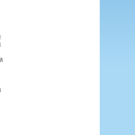







