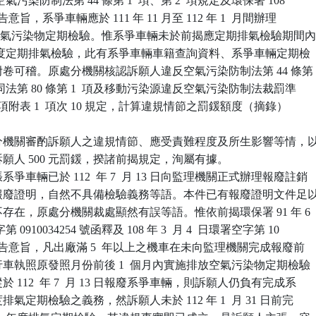
揭空氣污染防制法第 44 條第 1  項、第 2  項規定及環保署 108

  日公告意旨，系爭車輛應於 111 年 11 月至 112 年 1  月間辦理

度排放空氣污染物定期檢驗。惟系爭車輛未於前揭應定期排氣檢驗期間內
11  年度定期排氣檢驗，此有系爭車輛車籍查詢資料、系爭車輛定期檢

本附卷可稽。原處分機關核認訴願人違反空氣污染防制法第 44 條第

定，依同法第 80 條第 1  項及移動污染源違反空氣污染防制法裁罰準

第 1  項附表 1  項次 10 規定，計算違規情節之罰鍰額度（摘錄）

分機關審酌訴願人之違規情節、應受責難程度及所生影響等情，以
處訴願人 500 元罰鍰，揆諸前揭規定，洵屬有據。

爭車輛已於 112  年 7  月 13 日向監理機關正式辦理報廢註銷

取得報廢證明，自然不具備檢驗義務等語。本件已有報廢證明文件足以
輛不存在，原處分機關裁處顯然有誤等語。惟依前揭環保署 91 年 6

字第 0910034254 號函釋及 108 年 3  月 4  日環署空字第 10

79  號公告意旨，凡出廠滿 5  年以上之機車在未向監理機關完成報廢前

於行車執照原發照月份前後 1  個月內實施排放空氣污染物定期檢驗

縱於 112  年 7  月 13 日報廢系爭車輛，則訴願人仍負有完成系

 年度排氣定期檢驗之義務，然訴願人未於 112 年 1  月 31 日前完
