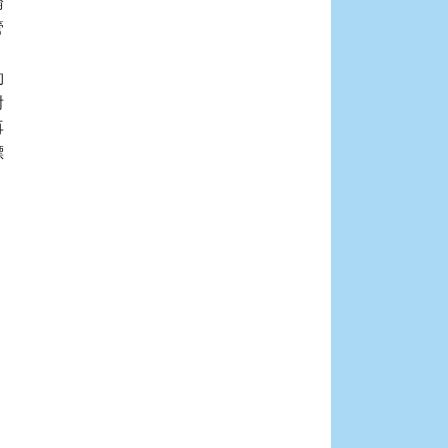

















