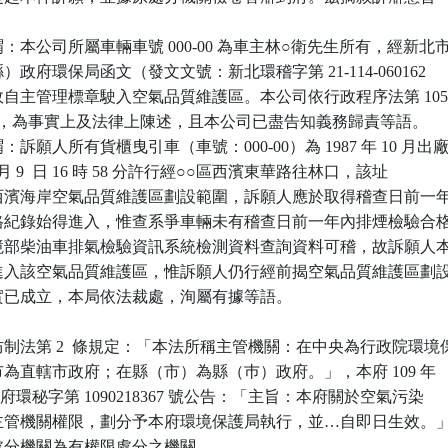
本公司所屬車輛車號 000-00 為車主林○衛先生所有，經新北市
縣）政府環保局函文（發文文號：新北環稽字第 21-114-060162

有效自主管理標章駛入空氣品質維護區。本公司依行政程序法第 105
  款規定，為事實上及法律上陳述，且本公司已盡告知義務歸責等語。

訴願人所有貨櫃曳引車（車號：000-00）為 1987 年 10 月出廠
年 4  月 9  日 16 時 58 分許行經○○區西濱東華路往林口，該址

告之西濱海岸空氣品質維護區劃設範圍，訴願人應於取得稽查日前一年
驗合格紀錄始得進入，惟查系爭車輛未有稽查日前一年內排煙檢驗合格
有環境部柴油車排氣檢驗資訊系統檢測資料查詢資料可稽，故訴願人本
禁止進入該空氣品質維護區，惟訴願人仍行經前揭空氣品質維護區劃設
規事實已成立，本局依法裁處，洵屬有據等語。

制法第 2  條規定：「本法所稱主管機關：在中央為行政院環境保
轄市為直轄市政府；在縣（市）為縣（巿）政府。」，本府 109 年 

4 日新北府環秘字第 1090218367 號公告：「主旨：本府關於空氣污染

所定主管機關權限，劃分予本府環境保護局執行，並…自即日生效。」
原處分機關為有權限處分之機關。
