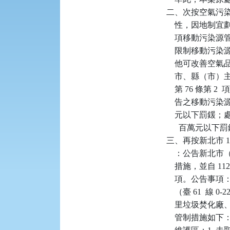
二、次按空氣污染
    性，因地制
    項移動污
    限制移動
    他可改善空
    市、縣（市
    第 76 條第
    告之移動污
    元以下罰鍰
      百萬
三、再按新北市 112
    ：公告新
    措施，並自 1
    項。公告
    （臺 61  線
    里垃圾焚
    管制措施