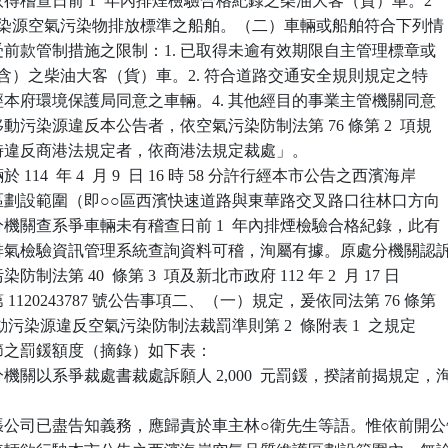
. 未取得稽查日前 1  年內排煙檢驗合格紀錄之柴油大客（貨）車。2

合移動污染源空氣污染物排放標準之船舶。（二）車輛或船舶符合下列情

不受前款管制措施之限制：1. 已取得未逾有效期限自主管理標章或

  年內（含）之柴油大客（貨）車。2. 符合道路交通安全規則規定之特

 其他經本府環境保護局同意之車輛。4. 其他經目的事業主管機關同意

、移動污染源違反本公告者，依空氣污染防制法第 76 條第 2  項規

但同時違反商港法規定者，依商港法規定裁處」。

14  年 4  月 9  日 16 時 58 分許行經本市公告之西濱海岸

維護區劃設範圍（即○○區西濱快速道路與東華路交叉路口往林口方向

處分機關查系爭車輛未有稽查日前 1  年內排煙檢驗合格紀錄，此有

油車排氣檢驗資訊管理系統查詢資料可稽，洵屬有據。原處分機關認訴
防制法第 40  條第 3  項及新北市政府 112 年 2  月 17 日

第 1120243787 號公告事項二、（一）規定，爰依同法第 76 條第

定、移動污染源違反空氣污染防制法裁罰準則第 2  條附表 1  之規定

情節之罰鍰額度（摘錄）如下表：

關以系爭裁處書裁處訴願人 2,000  元罰鍰，揆諸前揭規定，洵
公司已盡告知義務，應歸責於車主林○衛先生等語。惟依前開公告