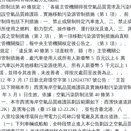
防制法第 40 條規定：「各級主管機關得視空氣品質需求及污染特
宜劃設空氣品質維護區，實施移動污染源管制措施（第 1  項）。前

染源管制得包括下列措施：一、禁止或限制特定汽車進入。二、禁止或
污染源所使用之燃料、動力型式、操作條件、運行狀況及進入。三、其
氣品質之管制措施（第 2  項）。第一項移動污染源管制措施由直轄

）主管機關擬訂，報中央主管機關核定後公告之。（第 3  項）」、

 2  項規定：「違反第 40 條第 3  項直轄市、縣（市）主管機關公

染源管制措施者，處汽車使用人或所有人新臺幣 5  百元以上 6  萬

；處汽車以外其他移動污染源使用人、所有人新臺幣 5  千元以上 1

元以下罰鍰，並得令其改善，未改善者，得按次處罰至改善為止。」。

  年 2  月 17 日新北府環空字第 1120243787 號公告：「主旨

北市（以下簡稱本市）西濱海岸空氣品質維護區及實施栘動污染源管制
12  年 3  月 1  日生效。依據：空氣污染防制法第 40 條第 3 

事項：一、本市西濱海岸空氣品質維護區劃設範圍如下：西濱快速道路
 0-22.2K）及濱海公路（臺 15 線 12-22.2K），並包含臺北港、八

化廠、八里垃圾掩埋場與台灣電力公司林口發電廠及其進出道路。二、
如下：（一）下列車輛或船舶，全時段禁止進入本公告劃設之空氣品質