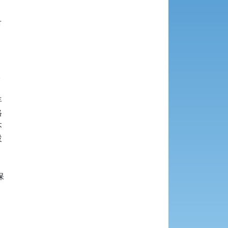

















