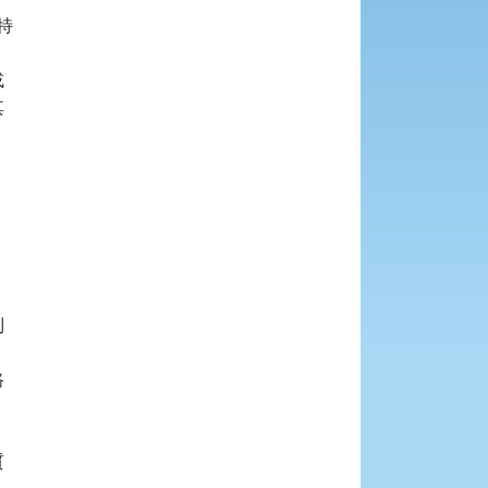













