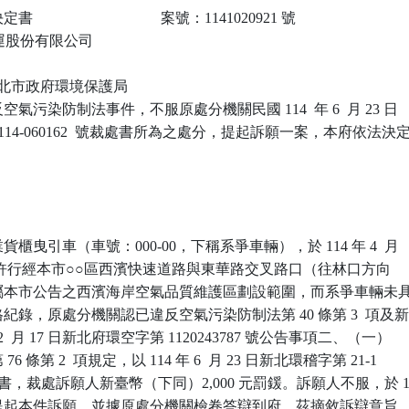
                             案號：1141020921 號

○通運股份有限公司

 新北市政府環境保護局

氣污染防制法事件，不服原處分機關民國 114  年 6  月 23 日

-114-060162  號裁處書所為之處分，提起訴願一案，本府依法決定
曳引車（車號：000-00，下稱系爭車輛），於 114 年 4  月 

時 58 分許行經本市○○區西濱快速道路與東華路交叉路口（往林口方向

屬本市公告之西濱海岸空氣品質維護區劃設範圍，而系爭車輛未具
錄，原處分機關認已違反空氣污染防制法第 40 條第 3  項及新
 2  月 17 日新北府環空字第 1120243787 號公告事項二、（一）

 條第 2  項規定，以 114 年 6  月 23 日新北環稽字第 21-1

號裁處書，裁處訴願人新臺幣（下同）2,000 元罰鍰。訴願人不服，於 1
月 9  日提起本件訴願，並據原處分機關檢卷答辯到府。茲摘敘訴辯意旨
