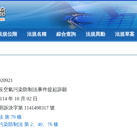
法規位階
法規名稱
綜合查詢
法規異動
法規草案
020921
反空氣污染防制法事件提起訴願
14 年 10 月 02 日
訴決字第 1141498317 號
 第 79 條
染防制法 第 2、40、76 條