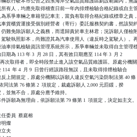
系爭車輛欲行駛本市公告之西濱海岸空氣品質維護區劃設範圍內，無論
用人或所有人，均應先取得稽查日前一年內排煙檢驗合格紀錄或自主管
訴願人為系爭車輛之車籍登記車主，當負有取得合格紀錄或標章之責，
檢附汽車貨櫃貨運接受個別經營者（寄行）委託服務契約書，然該契約
關係，仍難免除訴願人之義務，而逕歸責於車主林君；況訴願人僅檢附
分證、駕駛執照影本，尚難證其為汽車使用人（違反時之駕駛人）。再
境部柴油車排氣檢驗資訊管理系統所示，系爭車輛並未取得自主管理標
期為 113 年 3  月 28 日，其有效日期應至 114 年 3  月 2

，逾期未再次取得者，即全時段禁止進入該空氣品質維護區。原處分機關
於 114  年 4  月 9  日曾行經該路段無誤，且未取得排煙檢驗合

已違反上開規定，原處分機關以訴願人違反空氣污染防制法第 40 條

規定，依同法第 76 條第 2  項規定，裁處訴願人 2,000 元罰鍰，揆

規定，並無不合，原處分應予維持。

訴願為無理由，依訴願法第 79 條第 1  項規定，決定如主文。
委員  蔡庭榕

  陳明燦

  陳立夫
