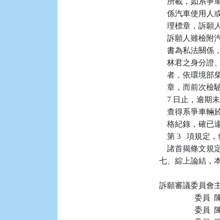
    所載，如
    係汽車使
    理標章，
    訴願人雖
    書為私法
    林君之身
    者，依環
    章，而前次檢驗日
    7 日止
    查得系爭車輛
    格紀錄，確
    第 3   項
    諸首揭條文
七、綜上論結，本件
訴願審議委員會主任
                  委員
                  委員