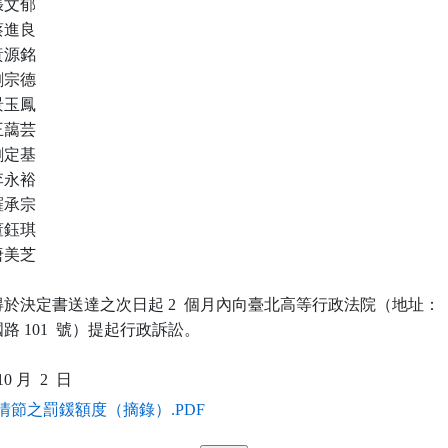
  張文郁

  蔡進良

  黃源銘

  劉宗德

  景玉鳳

  王藹芸

  劉定基

  李永裕

  羅承宗

  董鈺琪

  唐美芝

於決定書送達之次日起 2  個月內向臺北高等行政法院（地址：

 101  號）提起行政訴訟。

情節之罰鍰額度（摘錄）.PDF