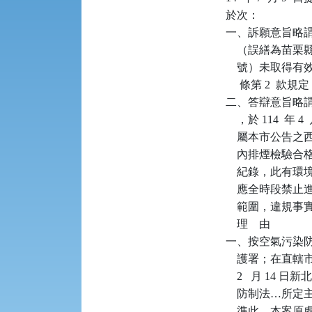
於次：

一、訴願意旨略謂：
    （誤繕為苗栗
    號）未取得
     條第 2
二、答辯意旨略謂：
    ，於 114  
    屬本市公
    內排煙檢
    紀錄，此
    應全時段
    範圍，違
    理    由

一、按空氣污染防
    護署；在直
    2   月 1
    防制法…
    準此，本案