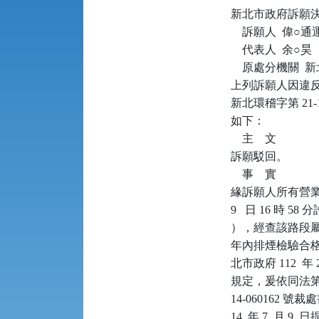
新北市政府訴願決定書      
    訴願人  偉
    代表人  余○昊

    原處分機關 
上列訴願人因違反空
新北環稽字第 21
如下：

    主    文

訴願駁回。

    事    實

緣訴願人所有營業貨櫃
9   日 16 
），經查該路段
年內排煙檢驗合格紀
北市政府 112  年
規定，爰依同法第 76
14-060162 
14  年 7  