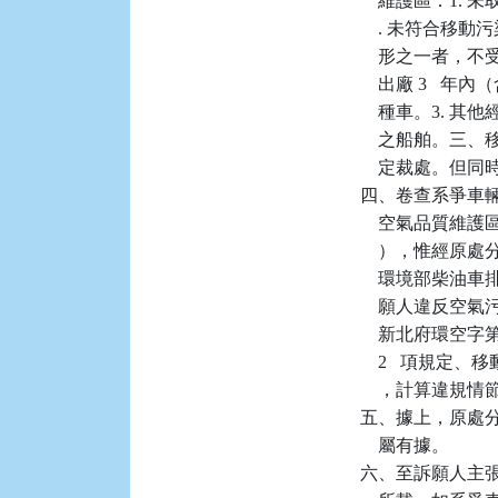
    維護區：1
    . 未符
    形之一者，
    出廠 3 
    種車。3.
    之船舶。三
    定裁處。
四、卷查系爭車輛於 1
    空氣品質
    ），惟經原
    環境部柴
    願人違反空氣污染
    新北府環空字
    2   項規
    ，計算違規
五、據上，原處分機
    屬有據。

六、至訴願人主張