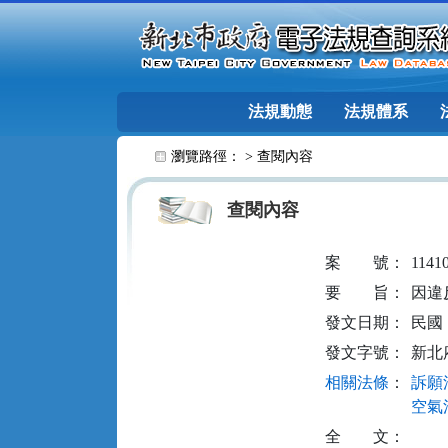
跳至主要內容
法規動態
法規體系
:::
瀏覽路徑： >
查閱內容
查閱內容
案
號：
1141
要
旨：
因違
發文日期：
民國 1
發文字號：
新北府
相關法條
：
訴願法
空氣污
全
文：