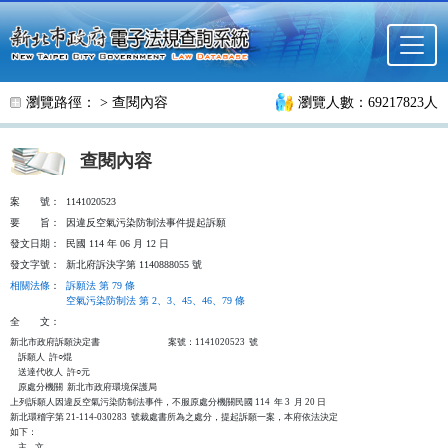
跳至主要內容
瀏覽路徑： >
查閱內容
瀏覽人數：69217823人
查閱內容
案
號：
1141020523
要
旨：
因違反空氣污染防制法事件提起訴願
發文日期：
民國 114 年 06 月 12 日
發文字號：
新北府訴決字第 1140888055 號
相關法條
：
訴願法 第 79 條
空氣污染防制法 第 2、3、45、46、79 條
全
文：
新北市政府訴願決定書                                  案號：1141020523  號

    訴願人  許○焜

    送達代收人  許○元

    原處分機關  新北市政府環境保護局

上列訴願人因違反空氣污染防制法事件，不服原處分機關民國 114  年 3  月 20 日

新北環稽字第 21-114-030283  號裁處書所為之處分，提起訴願一案，本府依法決定

如下：

    主    文
