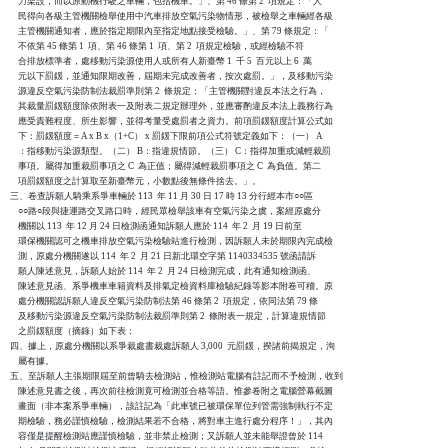
    力架設，而以原動機行駛之車輛，包括機車。」、第 46 條第 2  項規定：「人

    民得向各級主管機關檢舉使用中汽車排放空氣污染物情形，被檢舉之車輛經各級

    主管機關通知者，應於指定期限內至指定地點接受檢驗。」、第 79 條規定：「

    不依第 45 條第 1  項、第 46 條第 1  項、第 2  項規定檢驗，或經檢驗不符

    合排放標準者，處移動污染源使用人或所有人新臺幣 1  千 5  百元以上 6  萬

    元以下罰鍰，並通知限期改善，屆期未完成改善者，按次處罰。」，及移動污染

    源違反空氣污染防制法裁罰準則第 2  條規定：「主管機關對違反本法之行為，

    其裁量罰鍰額度除依附表一及附表二規定辦理外，並應審酌違反本法上義務行為

    應受責難程度、所生影響，並得考量受處罰者之資力。前項罰鍰額度計算公式如

    下：罰鍰額度＝A x B x（1+C） x 罰鍰下限前項公式符號定義如下：（一） A

    ：指移動污染源類型。（二） B：指違規情節。（三） C：指得加重或減輕裁罰

    事項。屬得加重裁罰事項之 C  為正值；屬得減輕裁罰事項之 C  為負值。第二

    項罰鍰額度之計算取至新臺幣元，小數點後無條件捨去。」。

三、卷查訴願人騎乘系爭車輛於 113  年 11 月 30 日 17 時 13 分行經本市○○區

    ○○路○段與捷運路交叉路口時，經民眾檢舉該車有空氣污染之虞，案經原處分

    機關以 113  年 12 月 24 日檢測函通知訴願人應於 114  年 2  月 19 日前至

    環保機關認可之機車排放空氣污染檢驗站進行檢測，因訴願人未於期限內完成檢

    測，原處分機關遂以 114  年 2  月 21 日新北環空字第 1140334535 號函請訴

    願人陳述意見，訴願人始於 114  年 2  月 24 日檢測完成，此有通知檢測函、

    陳述意見函、系爭機車車籍資料及排氣定檢資料庫檢驗紀錄等影本附卷可稽。原

    處分機關認訴願人違反空氣污染防制法第 46 條第 2  項規定，依同法第 79 條

    及移動污染源違反空氣污染防制法裁罰準則第 2  條附表一規定，計算違規情節

    之罰鍰額度（摘錄）如下表：

四、據上，原處分機關以系爭裁處書裁處訴願人 3,000  元罰鍰，揆諸前揭規定，洵

    屬有據。

五、至訴願人主張期限屆至前曾騎去檢測站，惟檢測站電腦有註記而不予檢測，收到

    陳述意見書之後，再次前往檢測竟可檢測並合格等語。惟參卷附之電腦營幕截圖

    畫面（非本案系爭車輛），該註記為「此車號已被環保單位列管需強制執行不定

    期檢驗，務必謹慎檢驗，檢測結果若不合格，將對車主進行處分程序！」，其內

    容僅是提醒檢測站應謹慎檢驗，並非禁止檢測；又訴願人並未能舉證曾於 114
