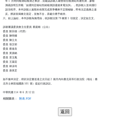
    年 1  月間到檢測站檢測之事證，況縱認訴願人確曾前往檢測站而遭拒測，參檢

    測函說明五所載「如遇到定檢站拒絕檢測請儘速來電洽詢」，然訴願人並未踐行

    該項程序。本件訴願人逾期未依限完成系爭機車不定期檢驗，即有法定義務之違

    反。揆諸首揭條文規定，並無不合，原處分應予維持。

六、綜上論結，本件訴願為無理由，依訴願法第 79 條第 1  項規定，決定如主文。

訴願審議委員會主任委員  蔡庭榕（公出）

委員  劉宗德（代理）

委員  陳明燦

委員  陳立夫

委員  張文郁

委員  蔡進良

委員  黃源銘

委員  景玉鳳

委員  王藹芸

委員  林泳玲

委員  唐美芝

如不服本決定，得於決定書送達之次日起 2  個月內向臺北高等行政法院（地址：臺

北市士林區福國路 101  號）提起行政訴訟。

相關圖表：
附表.PDF