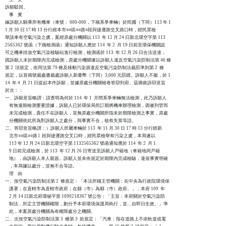
訴願駁回。

    事    實

緣訴願人騎乘所有機車（車號： 000-000，下稱系爭車輛）於民國（下同）113 年 1

1 月 30 日 17 時 13 分行經本市○○區○○路○段與捷運路交叉路口時，經民眾檢

舉該車有空氣污染之虞，案經原處分機關以 113  年 12 月 24 日新北環空字第 113

2565362 號函（下稱檢測函）通知訴願人應於 114  年 2  月 19 日前至環保機關認

可之機車排放空氣污染檢驗站進行檢測，檢測函於 113  年 12 月 26 日合法送達，

因訴願人未於期限內完成檢測，原處分機關遂以訴願人違反空氣污染防制法第 46 條

第 2  項規定，依同法第 79 條及移動污染源違反空氣污染防制法裁罰準則第 2  條

規定，以首揭號裁處書裁處訴願人新臺幣（下同）3,000 元罰鍰。訴願人不服，於 1

14  年 4  月 21 日提起本件訴願，並據原處分機關檢卷答辯到府。茲摘敘訴辯意旨

於次：：

一、訴願意旨略謂：請查明為何於 114  年 1  月間系爭車輛無法檢測，此乃訴願人

    有無逾期檢測重要證據，訴願人已於環保局所訂期將機車辦理檢測，因被列管而

    未完成檢測，責任不在訴願人，並無原處分機關所指未於期限檢測之事實，原處

    分機關依此所為對訴願人之處分，與事實不合，核有失當等語。

二、答辯意旨略謂：）訴願人所屬車輛於 113  年 11 月 30 日 17 時 13 分行經新

    北市○○區○○路 l  段與捷運路交叉口時，經民眾檢舉有污染之虞，本局遂以

    113 年 12 月 24 日新北環空字第 1132565362 號函通知應於 114  年 2  月 1

    9 日前完成檢測，於 113  年 12 月 26 日寄送至訴願人戶籍地（車籍地同戶籍

    地），由訴願人本人親簽。訴願人並未依規定於期限內完成檢驗，違規事實明確

    ，本局據以處分，並無不合等語。

    理    由

一、按空氣污染防制法第 2  條規定：「本法所稱主管機關：在中央為行政院環境保

    護署；在直轄市為直轄市政府；在縣（市）為縣（巿）政府。」，本府 109  年

    2 月 14 日新北府環秘字第 1090218367 號公告：「主旨：本府關於空氣污染防

    制法…所定主管機關權限，劃分予本府環境保護局執行，並…自即日生效。」準

    此，本案原處分機關為有權限處分之機關。

二、次按空氣污染防制法第 3  條第 3  款規定：「汽車：指在道路上不依軌道或電
