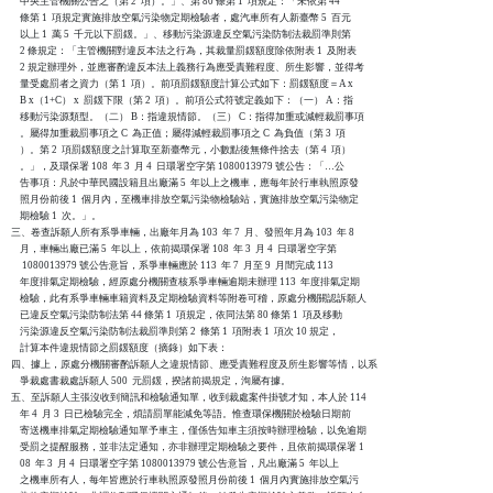
    中央主管機關公告之（第 2  項）。」、第 80 條第 1  項規定：「未依第 44

    條第 1  項規定實施排放空氣污染物定期檢驗者，處汽車所有人新臺幣 5  百元

    以上 1  萬 5  千元以下罰鍰。」、移動污染源違反空氣污染防制法裁罰準則第

    2 條規定：「主管機關對違反本法之行為，其裁量罰鍰額度除依附表 1  及附表

    2 規定辦理外，並應審酌違反本法上義務行為應受責難程度、所生影響，並得考

    量受處罰者之資力（第 1  項）。前項罰鍰額度計算公式如下：罰鍰額度＝A x

    B x（1+C） x  罰鍰下限（第 2  項）。前項公式符號定義如下：（一） A：指

    移動污染源類型。（二） B：指違規情節。（三） C：指得加重或減輕裁罰事項

    。屬得加重裁罰事項之 C  為正值；屬得減輕裁罰事項之 C  為負值（第 3  項

    ）。第 2  項罰鍰額度之計算取至新臺幣元，小數點後無條件捨去（第 4  項）

    。」，及環保署 108  年 3  月 4  日環署空字第 1080013979 號公告：「…公

    告事項：凡於中華民國設籍且出廠滿 5  年以上之機車，應每年於行車執照原發

    照月份前後 1  個月內，至機車排放空氣污染物檢驗站，實施排放空氣污染物定

    期檢驗 1  次。」。

三、卷查訴願人所有系爭車輛，出廠年月為 103  年 7  月、發照年月為 103  年 8

    月，車輛出廠已滿 5  年以上，依前揭環保署 108  年 3  月 4  日環署空字第

     1080013979 號公告意旨，系爭車輛應於 113  年 7  月至 9  月間完成 113

    年度排氣定期檢驗，經原處分機關查核系爭車輛逾期未辦理 113  年度排氣定期

    檢驗，此有系爭車輛車籍資料及定期檢驗資料等附卷可稽，原處分機關認訴願人

    已違反空氣污染防制法第 44 條第 1  項規定，依同法第 80 條第 1  項及移動

    污染源違反空氣污染防制法裁罰準則第 2  條第 1  項附表 1  項次 10 規定，

    計算本件違規情節之罰鍰額度（摘錄）如下表：

四、據上，原處分機關審酌訴願人之違規情節、應受責難程度及所生影響等情，以系

    爭裁處書裁處訴願人 500  元罰鍰，揆諸前揭規定，洵屬有據。

五、至訴願人主張沒收到簡訊和檢驗通知單，收到裁處案件掛號才知，本人於 114

    年 4  月 3  日已檢驗完全，煩請罰單能減免等語。惟查環保機關於檢驗日期前

    寄送機車排氣定期檢驗通知單予車主，僅係告知車主須按時辦理檢驗，以免逾期

    受罰之提醒服務，並非法定通知，亦非辦理定期檢驗之要件，且依前揭環保署 1

    08  年 3  月 4  日環署空字第 1080013979 號公告意旨，凡出廠滿 5  年以上

    之機車所有人，每年皆應於行車執照原發照月份前後 1  個月內實施排放空氣污
