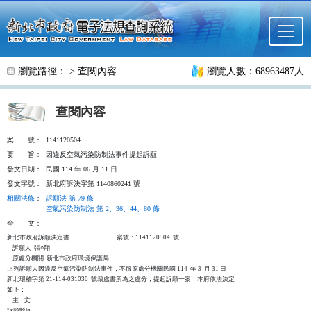
跳至主要內容
瀏覽路徑： >
查閱內容
瀏覽人數：68963487人
查閱內容
案
號：
1141120504
要
旨：
因違反空氣污染防制法事件提起訴願
發文日期：
民國 114 年 06 月 11 日
發文字號：
新北府訴決字第 1140860241 號
相關法條
：
訴願法 第 79 條
空氣污染防制法 第 2、36、44、80 條
全
文：
新北市政府訴願決定書                                  案號：1141120504  號

    訴願人  張○翔

    原處分機關  新北市政府環境保護局

上列訴願人因違反空氣污染防制法事件，不服原處分機關民國 114  年 3  月 31 日

新北環稽字第 21-114-031030  號裁處書所為之處分，提起訴願一案，本府依法決定

如下：

    主    文

訴願駁回。
