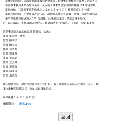
    染物定期檢驗，非謂收到環保機關之通知後，始發生定期檢驗之義務，訴願人自

    不得以未收到通知而主張免罰。又訴願人既未於規定期間內實施 113  年度排氣

    定期檢驗，其違規事實即已成立，縱於 114  年 4  月 3  日已完成 113  年度

    排氣定期檢驗，仍屬事後改善行為，尚難執為免罰之論據。從而，原處分機關以

    系爭裁處書裁處訴願人 500  元罰鍰，於法並無違誤，原處分應予維持。

六、綜上論結，本件訴願為無理由，依訴願法第 79 條第 1  項規定，決定如主文。

訴願審議委員會主任委員  蔡庭榕（公出）

委員  劉宗德（代理）

委員  陳明燦

委員  陳立夫

委員  張文郁

委員  蔡進良

委員  黃源銘

委員  景玉鳳

委員  王藹芸

委員  林泳玲

委員  唐美芝

如不服本決定，得於決定書送達之次日起 2  個月內向臺北高等行政法院（地址：臺

北市士林區福國路 101  號）提起行政訴訟。

相關圖表：
附表.PDF