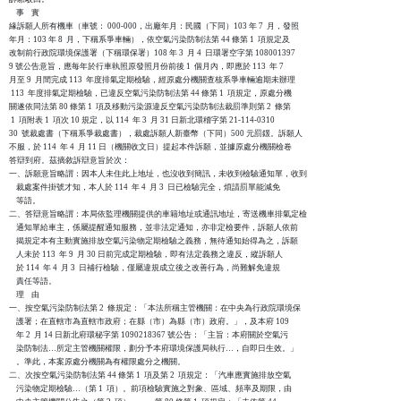
    事    實

緣訴願人所有機車（車號： 000-000，出廠年月：民國（下同）103 年 7  月，發照

年月：103 年 8  月，下稱系爭車輛），依空氣污染防制法第 44 條第 1  項規定及

改制前行政院環境保護署（下稱環保署）108 年 3  月 4  日環署空字第 108001397

9 號公告意旨，應每年於行車執照原發照月份前後 1  個月內，即應於 113  年 7

月至 9  月間完成 113  年度排氣定期檢驗，經原處分機關查核系爭車輛逾期未辦理

 113  年度排氣定期檢驗，已違反空氣污染防制法第 44 條第 1  項規定，原處分機

關遂依同法第 80 條第 1  項及移動污染源違反空氣污染防制法裁罰準則第 2  條第

 1  項附表 1  項次 10 規定，以 114  年 3  月 31 日新北環稽字第 21-114-0310

30  號裁處書（下稱系爭裁處書），裁處訴願人新臺幣（下同）500 元罰鍰。訴願人

不服，於 114  年 4  月 11 日（機關收文日）提起本件訴願，並據原處分機關檢卷

答辯到府。茲摘敘訴辯意旨於次：

一、訴願意旨略謂：因本人未住此上地址，也沒收到簡訊，未收到檢驗通知單，收到

    裁處案件掛號才知，本人於 114  年 4  月 3  日已檢驗完全，煩請罰單能減免

    等語。

二、答辯意旨略謂：本局依監理機關提供的車籍地址或通訊地址，寄送機車排氣定檢

    通知單給車主，係屬提醒通知服務，並非法定通知，亦非定檢要件，訴願人依前

    揭規定本有主動實施排放空氣污染物定期檢驗之義務，無待通知始得為之，訴願

    人未於 113  年 9  月 30 日前完成定期檢驗，即有法定義務之違反，縱訴願人

    於 114  年 4  月 3  日補行檢驗，僅屬違規成立後之改善行為，尚難解免違規

    責任等語。

    理    由

一、按空氣污染防制法第 2  條規定：「本法所稱主管機關：在中央為行政院環境保

    護署；在直轄市為直轄市政府；在縣（市）為縣（市）政府。」，及本府 109

    年 2  月 14 日新北府環秘字第 1090218367 號公告：「主旨：本府關於空氣污

    染防制法…所定主管機關權限，劃分予本府環境保護局執行…，自即日生效。」

    。準此，本案原處分機關為有權限處分之機關。

二、次按空氣污染防制法第 44 條第 1  項及第 2  項規定：「汽車應實施排放空氣

    污染物定期檢驗…（第 1  項）。前項檢驗實施之對象、區域、頻率及期限，由
