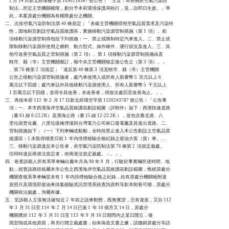
    2 月 14 日新北府環秘字第 1090218367 號公告：「主旨：本府關於空氣污染防

    制法…所定主管機關權限，劃分予本府環境保護局執行，並…自即日生效。」準

    此，本案原處分機關為有權限處分之機關。

二、次按空氣污染防制法第 40 條規定：「各級主管機關得視空氣品質需求及污染特

    性，因地制宜劃設空氣品質維護區，實施移動污染源管制措施（第 1  項）。前

    項移動污染源管制得包括下列措施：一、禁止或限制特定汽車進入。二、禁止或

    限制移動污染源所使用之燃料、動力型式、操作條件、運行狀況及進入。三、其

    他可改善空氣品質之管制措施（第 2  項）。第 1  項移動污染源管制措施由直

    轄市、縣（市）主管機關擬訂，報中央主管機關核定後公告之（第 3  項）。」

    、第 76 條第 2  項規定：「違反第 40 條第 3  項直轄市、縣（市）主管機關

    公告之移動污染源管制措施者，處汽車使用人或所有人新臺幣 5  百元以上 6

    萬元以下罰鍰；處汽車以外其他移動污染源使用人、所有人新臺幣 5  千元以上

    1 百萬元以下罰鍰，並得令其改善，未改善者，得按次處罰至改善為止。」。

三、再按本府 112  年 2  月 17 日新北府環空字第 1120243787 號公告：「公告事

    項：一、本市西濱海岸空氣品質維護區劃設範圍（詳附件）如下：西濱快速道路

    （臺 61 線 0-22.2K）及濱海公路（臺 15 線 12-22.2K ），並包含臺北港、八

    里垃圾焚化廠、八里垃圾掩埋場與台灣電力公司林口發電廠及其進出道路。二、

    管制措施如下：（一）下列車輛或船舶，全時段禁止進入本公告劃設之空氣品質

    維護區：1.未取得稽查日前 1  年內排煙檢驗合格紀錄之柴油大客（貨）車。…

    三、移動污染源違反本公告者，依空氣污染防制法第 76 條第 2  項規定裁處。

    但同時違反商港法規定者，依商港法規定裁處。…。」。

四、卷查訴願人所有系爭車輛出廠年月為 90 年 9  月，行駛於事實欄所述時間、地

    點，經查該路段核屬本市公告之西濱海岸空氣品質維護區劃設範圍，惟經原處分

    機關查核系爭車輛並未有 1  年內排煙檢驗合格之紀錄，此有原處分機關檢附違

    規照片及環境部柴油車排氣檢驗資訊管理系統查詢資料等影本附卷可稽，原處分

    機關依法裁處，洵屬有據。

五、至訴願人主張無法確知近 2  年前之該車動態，既無實證，怎有違規，又自 112

    年 3  月 31 日至 114  年 2  月 14 日已逾 1  年 10 個月又 14 日，原處分

    機關應於 112  年 3  月 31 日至 113  年 9  月 16 日期間內之某日開立，後

    因怠惰或其他原因，再另行開立裁處書，似有偽造文書之嫌，請撤銷原處分等語
