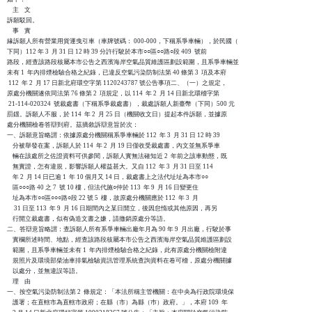
    主    文

訴願駁回。

    事    實

緣訴願人所有營業用貨運曳引車（車牌號碼： 000-000，下稱系爭車輛），於民國（

下同）112 年 3  月 31 日 12 時 39 分許行駛於本市○○區○○路○段 409  號前

路段，經查該路段核屬本市公告之西濱海岸空氣品質維護區劃設範圍，且系爭車輛並

未有 1  年內排煙檢驗合格之紀錄，已違反空氣污染防制法第 40 條第 3  項及本府

 112  年 2  月 17 日新北府環空字第 1120243787 號公告事項二、（一）之規定，

原處分機關遂依同法第 76 條第 2  項規定，以 114  年 2  月 14 日新北環稽字第

 21-114-020324  號裁處書（下稱系爭裁處書），裁處訴願人新臺幣（下同）500 元

罰鍰。訴願人不服，於 114  年 2  月 25 日（機關收文日）提起本件訴願，並據原

處分機關檢卷答辯到府。茲摘敘訴辯意旨於次：

一、訴願意旨略謂：依據原處分機關稱系爭車輛於 112  年 3  月 31 日 12 時 39

    分被舉發在案，訴願人於 114  年 2  月 19 日僅收受裁處書，內文並無系爭車

    輛在該處所之佐證資料可供參閱，訴願人實無法確知近 2  年前之該車動態，既

    無實證，怎有違規，影響訴願人權益甚大。又自 112  年 3  月 31 日至 114

    年 2  月 14 日已逾 1  年 10 個月又 14 日，裁處書上之法代址址為本市○○

    區○○○路 40 之 7  號 10 樓，但法代施○仲於 113  年 9  月 16 日變更住

    址為本市○○區○○○路○段 22 號 5  樓，故原處分機關應於 112  年 3  月

     31 日至 113  年 9  月 16 日期間內之某日開立，後因怠惰或其他原因，再另

    行開立裁處書，似有偽造文書之嫌，請撤銷原處分等語。

二、答辯意旨略謂：查訴願人所有系爭車輛出廠年月為 90 年 9  月出廠，行駛於事

    實欄所述時間、地點，經查該路段核屬本市公告之西濱海岸空氣品質維護區劃設

    範圍，且系爭車輛並未有 1  年內排煙檢驗合格之紀錄，此有原處分機關檢附違

    規照片及環境部柴油車排氣檢驗資訊管理系統查詢資料在卷可稽，原處分機關據

    以處分，並無違誤等語。

    理    由

一、按空氣污染防制法第 2  條規定：「本法所稱主管機關：在中央為行政院環境保

    護署；在直轄市為直轄市政府；在縣（市）為縣（巿）政府。」，本府 109  年
