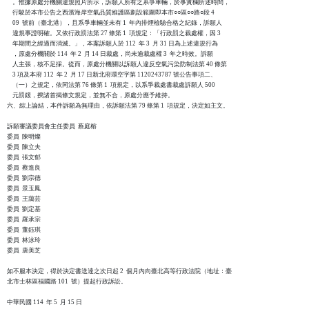
    。惟據原處分機關違規照片所示，訴願人所有之系爭車輛，於事實欄所述時間，

    行駛於本市公告之西濱海岸空氣品質維護區劃設範圍即本市○○區○○路○段 4

    09  號前（臺北港），且系爭車輛並未有 1  年內排煙檢驗合格之紀錄，訴願人

    違規事證明確。又依行政罰法第 27 條第 1  項規定：「行政罰之裁處權，因 3

    年期間之經過而消滅。」，本案訴願人於 112  年 3  月 31 日為上述違規行為

    ，原處分機關於 114  年 2  月 14 日裁處，尚未逾裁處權 3  年之時效。訴願

    人主張，核不足採。從而，原處分機關以訴願人違反空氣污染防制法第 40 條第

    3 項及本府 112  年 2  月 17 日新北府環空字第 1120243787 號公告事項二、

    （一）之規定，依同法第 76 條第 1  項規定，以系爭裁處書裁處訴願人 500

    元罰鍰，揆諸首揭條文規定，並無不合，原處分應予維持。

六、綜上論結，本件訴願為無理由，依訴願法第 79 條第 1  項規定，決定如主文。

訴願審議委員會主任委員  蔡庭榕

委員  陳明燦

委員  陳立夫

委員  張文郁

委員  蔡進良

委員  劉宗德

委員  景玉鳳

委員  王藹芸

委員  劉定基

委員  羅承宗

委員  董鈺琪

委員  林泳玲

委員  唐美芝

如不服本決定，得於決定書送達之次日起 2  個月內向臺北高等行政法院（地址：臺

北市士林區福國路 101  號）提起行政訴訟。
