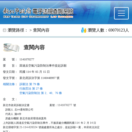
跳至主要內容
瀏覽路徑： >
查閱內容
瀏覽人數：69070123人
查閱內容
案
號：
1141070277
要
旨：
因違反空氣污染防制法事件提起訴願
發文日期：
民國 114 年 05 月 15 日
發文字號：
新北府訴決字第 1140448997 號
相關法條
：
訴願法 第 79 條
行政罰法 第 27 條
空氣污染防制法 第 2、40、76 條
全
文：
新北市政府訴願決定書                                  案號：1141070277  號

    訴願人  北○○通有限公司

    代表人  施○仲

    原處分機關  新北市政府環境保護局

上列訴願人因違反空氣污染防制法事件，不服原處分機關民國 114  年 2  月 14 日

新北環稽字第 21-114-020324  號裁處書所為之處分，提起訴願一案，本府依法決定

如下：
