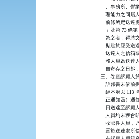
    、事務所
    理能力之同
    前條所定送
    」及第 73 
    為之者，
    黏貼於應
    送達人之信
    務人員為送
    自寄存之日起
三、卷查訴願人於 
    訴願書未依
    經本府以 113
    正通知函）通
    日送達至訴
    人員均未
    收郵件人員，
    置於送達
    有訴願人