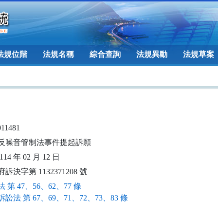
法規位階
法規名稱
綜合查詢
法規異動
法規草案
011481
反噪音管制法事件提起訴願
14 年 02 月 12 日
訴決字第 1132371208 號
 第 47、56、62、77 條
訟法 第 67、69、71、72、73、83 條