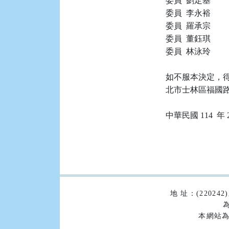
委員  劉定基

委員  李永裕

委員  羅承宗

委員  董鈺琪

委員  林泳玲

如不服本決定，得
北市士林區福國路 
:::
地 址：(2202
為
本網站