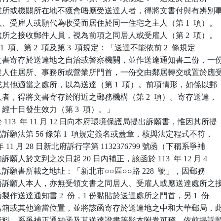
、營業所或機關所在地不獲會晤應受送達人者，得將文書付與有辨別事
居人、受雇人或願代為收受而居住於同一住宅之主人（第 1  項）。

達處所之接收郵件人員，視為前項之同居人或受雇人（第 2  項）。

條第 1  項、第 2  項及第 3  項規定：「送達不能依前 2  條規定

得將文書寄存於送達地之自治或警察機關，並作送達通知書二份，一份
受送達人住居所、事務所或營業所門首，一份交由鄰居轉交或置於應受
箱或其他適當之處所，以為送達（第 1  項）。前項情形，如係以郵

達人者，得將文書寄存於附近之郵務機構（第 2  項）。寄存送達，

，經十日發生效力（第 3  項）。」

113  年 11 月 12 日向本府環境保護局提出訴願書，惟因其所提

前揭訴願法第 56 條第 1  項規定簽名或蓋章，核與法定程式不符，

  年 11 月 28 日新北府訴行字第 1132376799 號函（下稱系爭補

知訴願人於文到之次日起 20 日內補正，該函於 113  年 12 月 4

願人訴願書所載之地址：「新北市○○區○○路 228  號」，因郵務

獲會晤訴願人本人，亦無受領文書之同居人、受雇人或應送達處所之接
乃製作送達通知書 2  份，1 份黏貼於送達處所之門首，另 1  份

處所信箱或其他適當位置，並將該函寄存於送達地之中和大華郵局，此
戶籍資料、系爭補正通知函及其送達證書等影本附卷可稽。依前揭訴願