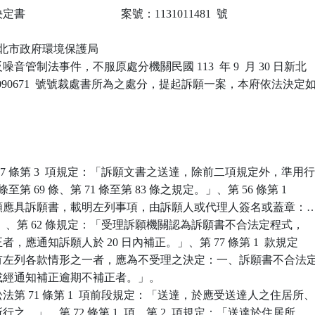
                            案號：1131011481  號

 新北市政府環境保護局

音管制法事件，不服原處分機關民國 113  年 9  月 30 日新北

13-090671  號號裁處書所為之處分，提起訴願一案，本府依法決定如
7 條第 3  項規定：「訴願文書之送達，除前二項規定外，準用行
7 條至第 69 條、第 71 條至第 83 條之規定。」、第 56 條第 1

「訴願應具訴願書，載明左列事項，由訴願人或代理人簽名或蓋章：…
 項）。」、第 62 條規定：「受理訴願機關認為訴願書不合法定程式，

正者，應通知訴願人於 20 日內補正。」、第 77 條第 1  款規定

事件有左列各款情形之一者，應為不受理之決定：一、訴願書不合法定
正或經通知補正逾期不補正者。」。

第 71 條第 1  項前段規定：「送達，於應受送達人之住居所、
所行之。」、第 72 條第 1  項、第 2  項規定：「送達於住居所
