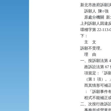
新北市政府訴願決定書      
    訴願人  陳○強

    原處分機關 
上列訴願人因違反噪
環稽字第 22-1
下：

    主    文

訴願不受理。

    理    由

一、按訴願法第 4
    政訴訟法第 6
    項規定：
    （第 1 
    而其情形可補
    ：「訴願
    程式不能補
二、次按行政訴訟法
    事務所或營業