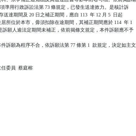
條第 3  項準用行政訴訟法第 73 條規定，已發生送達效力。是核計訴

之寄存送達期間及 20 日之補正期間，應自 113  年 12 月 5  日起

人住居所位於本市，毋須扣除在途期間，其補正期間應於 114  年 1

日屆滿。是訴願人逾法定期間未補正，依前揭條文規定，本件訴願應不予

訴願為程序不合，依訴願法第 77 條第 1  款規定，決定如主文
委員  蔡庭榕
