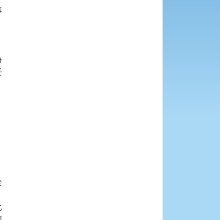











