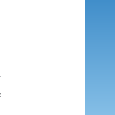









