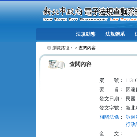
跳至主要內容
法規動態
法規體系
:::
瀏覽路徑： >
查閱內容
查閱內容
案
號：
1131
要
旨：
因違
發文日期：
民國 1
發文字號：
新北府
相關法條
：
訴願法
行政訴
全
文：