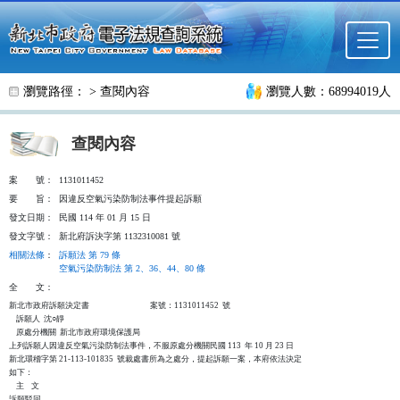
跳至主要內容
瀏覽路徑： >
查閱內容
瀏覽人數：68994019人
查閱內容
案
號：
1131011452
要
旨：
因違反空氣污染防制法事件提起訴願
發文日期：
民國 114 年 01 月 15 日
發文字號：
新北府訴決字第 1132310081 號
相關法條
：
訴願法 第 79 條
空氣污染防制法 第 2、36、44、80 條
全
文：
新北市政府訴願決定書                                  案號：1131011452  號

    訴願人  沈○靜

    原處分機關  新北市政府環境保護局

上列訴願人因違反空氣污染防制法事件，不服原處分機關民國 113  年 10 月 23 日

新北環稽字第 21-113-101835  號裁處書所為之處分，提起訴願一案，本府依法決定

如下：

    主    文

訴願駁回。
