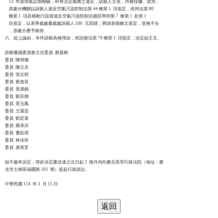
    13  年度排氣定期檢驗，即有法定義務之違反，訴願人主張，尚難採據。從而，

    原處分機關以訴願人違反空氣污染防制法第 44 條第 1  項規定，依同法第 80

    條第 1  項及移動污染源違反空氣污染防制法裁罰準則第 7  條第 1  款第 1

    目規定，以系爭裁處書裁處訴願人 500  元罰鍰，揆諸首揭條文規定，並無不合

    ，原處分應予維持。

六、綜上論結，本件訴願為無理由，依訴願法第 79 條第 1  項規定，決定如主文。

訴願審議委員會主任委員  蔡庭榕

委員  陳明燦

委員  陳立夫

委員  張文郁

委員  蔡進良

委員  黃源銘

委員  劉宗德

委員  景玉鳳

委員  王藹芸

委員  劉定基

委員  羅承宗

委員  董鈺琪

委員  林泳玲

委員  唐美芝

如不服本決定，得於決定書送達之次日起 2  個月內向臺北高等行政法院（地址：臺

北市士林區福國路 101  號）提起行政訴訟。
