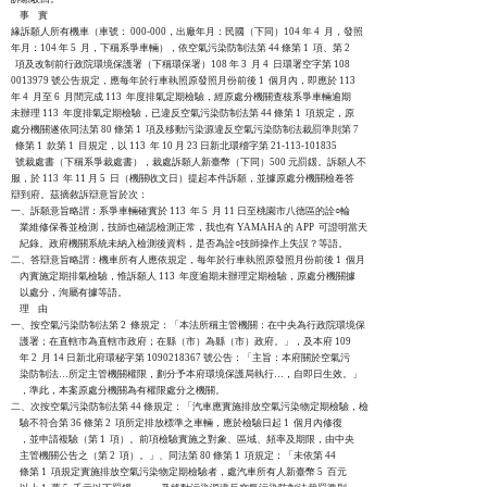
    事    實

緣訴願人所有機車（車號： 000-000，出廠年月：民國（下同）104 年 4  月，發照

年月：104 年 5  月，下稱系爭車輛），依空氣污染防制法第 44 條第 1  項、第 2

  項及改制前行政院環境保護署（下稱環保署）108 年 3  月 4  日環署空字第 108

0013979 號公告規定，應每年於行車執照原發照月份前後 1  個月內，即應於 113

年 4  月至 6  月間完成 113  年度排氣定期檢驗，經原處分機關查核系爭車輛逾期

未辦理 113  年度排氣定期檢驗，已違反空氣污染防制法第 44 條第 1  項規定，原

處分機關遂依同法第 80 條第 1  項及移動污染源違反空氣污染防制法裁罰準則第 7

  條第 1  款第 1  目規定，以 113  年 10 月 23 日新北環稽字第 21-113-101835

  號裁處書（下稱系爭裁處書），裁處訴願人新臺幣（下同）500 元罰鍰。訴願人不

服，於 113  年 11 月 5  日（機關收文日）提起本件訴願，並據原處分機關檢卷答

辯到府。茲摘敘訴辯意旨於次：

一、訴願意旨略謂：系爭車輛確實於 113  年 5  月 11 日至桃園市八德區的詮○輪

    業維修保養並檢測，技師也確認檢測正常，我也有 YAMAHA 的 APP  可證明當天

    紀錄。政府機關系統未納入檢測後資料，是否為詮○技師操作上失誤？等語。

二、答辯意旨略謂：機車所有人應依規定，每年於行車執照原發照月份前後 1  個月

    內實施定期排氣檢驗，惟訴願人 113  年度逾期未辦理定期檢驗，原處分機關據

    以處分，洵屬有據等語。

    理    由

一、按空氣污染防制法第 2  條規定：「本法所稱主管機關：在中央為行政院環境保

    護署；在直轄市為直轄市政府；在縣（市）為縣（市）政府。」，及本府 109

    年 2  月 14 日新北府環秘字第 1090218367 號公告：「主旨：本府關於空氣污

    染防制法…所定主管機關權限，劃分予本府環境保護局執行…，自即日生效。」

    ，準此，本案原處分機關為有權限處分之機關。

二、次按空氣污染防制法第 44 條規定：「汽車應實施排放空氣污染物定期檢驗，檢

    驗不符合第 36 條第 2  項所定排放標準之車輛，應於檢驗日起 1  個月內修復

    ，並申請複驗（第 1  項）。前項檢驗實施之對象、區域、頻率及期限，由中央

    主管機關公告之（第 2  項）。」、同法第 80 條第 1  項規定：「未依第 44

    條第 1  項規定實施排放空氣污染物定期檢驗者，處汽車所有人新臺幣 5  百元
