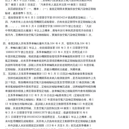
    以上 1  萬 5  千元以下罰鍰。」，及移動污染源違反空氣污染防制法裁罰準則

    第 7  條第 1  款第 1  目規定：「汽車所有人違反本法第 44 條第 1  項規定

    ，其罰鍰額度如下：一、機車：（一）逾規定期限未實施排放空氣污染物定期檢

    驗者，處新臺幣 5  百元。」。

三、復按環保署 91 年 6  月 5  日環署空字第 0910034254 號函釋意旨略以：「…

    四、汽車所有人在未向監理機關完成報廢前，仍有依規定辦理年度定期檢驗之義

    務，…。」、108 年 3  月 4  日環署空字第 1080013979 號公告規定：「凡於

    中華民國設籍且出廠滿 5  年以上之機車，應每年於行車執照原發照月份前後 1

    個月內，至機車排放空氣污染物檢驗站，實施排放空氣污染物定期檢驗 1  次。

    」。

四、卷查訴願人所有系爭車輛出廠年月為 104  年 4  月、發照年月為 104  年 5

    月，車輛出廠已滿 5  年以上，依前揭環保署 108  年 3  月 4  日環署空字第

     1080013979 號公告意旨，系爭車輛應於 113  年 4  月至 6  月間完成 113

    年度排氣定期檢驗，惟經原處分機關查核發現系爭車輛逾期未辦理 113  年度排

    氣定期檢驗，此有系爭車輛車籍資料及環境部機車排氣定期檢驗資訊管理系統查

    詢資料等附卷可稽，訴願人所有系爭車輛既未於前述期間內完成 113  年度排氣

    定期檢驗，其違規事實即已成立，原處分機關依法裁處，洵屬有據。

五、至訴願人主張系爭車輛確實於 113  年 5  月 11 日至詮○輪業維修保養並檢測

    ，技師也確認檢測正常；政府機關系統未納入檢測後資料，是否為技師操作上失

    誤？等語。惟按機車排放空氣污染物檢驗站設置及管理辦法第 12 條及附錄二機

    車排氣檢驗標準作業程序規定，定檢站於檢驗車輛完成後，須將檢驗即時檔與機

    車攝影檔存檔後上傳至環保署指定地點，故車輛定檢之檢驗資料均會有相關紀錄

    ；且系爭車輛前亦於 112  年 9  月 16 日在詮○輪業有限公司（定檢站號 H85

    ，為桃園市管轄之檢驗站）實施 112  年度排放空氣污染物定期檢驗合格，惟 1

    13  年並無任何驗車紀錄，是訴願人未依規定主動辦理系爭車輛 113  年度定期

    檢驗，其違規事證明確。又查空氣污染防制法第 44 條第 1  項及環保署 108

    年 3  月 4  日環署空字第 1080013979 號公告規定；復參照環保署 91 年 6

    月 5  日環署空字第 0910034254 號函釋意旨，凡出廠滿 5  年以上之機車，在

    未向監理機關完成報廢前，其所有人仍負有依規定主動辦理年度定期檢驗之義務

    。本件訴願人未於前開規定於期限（113 年 4  月至 6  月）前完成系爭機車 1
