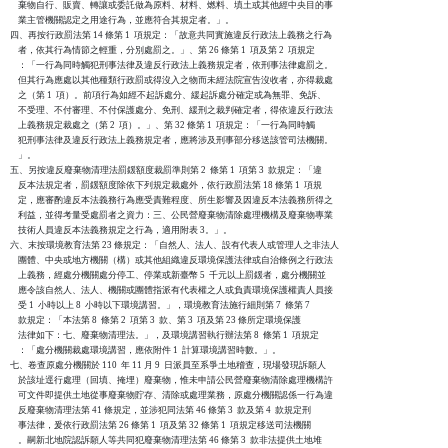
    棄物自行、販賣、轉讓或委託做為原料、材料、燃料、填土或其他經中央目的事

    業主管機關認定之用途行為，並應符合其規定者。」。

四、再按行政罰法第 14 條第 1  項規定：「故意共同實施違反行政法上義務之行為

    者，依其行為情節之輕重，分別處罰之。」、第 26 條第 1  項及第 2  項規定

    ：「一行為同時觸犯刑事法律及違反行政法上義務規定者，依刑事法律處罰之。

    但其行為應處以其他種類行政罰或得沒入之物而未經法院宣告沒收者，亦得裁處

    之（第 1  項）。前項行為如經不起訴處分、緩起訴處分確定或為無罪、免訴、

    不受理、不付審理、不付保護處分、免刑、緩刑之裁判確定者，得依違反行政法

    上義務規定裁處之（第 2  項）。」、第 32 條第 1  項規定：「一行為同時觸

    犯刑事法律及違反行政法上義務規定者，應將涉及刑事部分移送該管司法機關。

    」。

五、另按違反廢棄物清理法罰鍰額度裁罰準則第 2  條第 1  項第 3  款規定：「違

    反本法規定者，罰鍰額度除依下列規定裁處外，依行政罰法第 18 條第 1  項規

    定，應審酌違反本法義務行為應受責難程度、所生影響及因違反本法義務所得之

    利益，並得考量受處罰者之資力：三、公民營廢棄物清除處理機構及廢棄物專業

    技術人員違反本法義務規定之行為，適用附表 3。」。

六、末按環境教育法第 23 條規定：「自然人、法人、設有代表人或管理人之非法人

    團體、中央或地方機關（構）或其他組織違反環境保護法律或自治條例之行政法

    上義務，經處分機關處分停工、停業或新臺幣 5  千元以上罰鍰者，處分機關並

    應令該自然人、法人、機關或團體指派有代表權之人或負責環境保護權責人員接

    受 1  小時以上 8  小時以下環境講習。」，環境教育法施行細則第 7  條第 7

    款規定：「本法第 8  條第 2  項第 3  款、第 3  項及第 23 條所定環境保護

    法律如下：七、廢棄物清理法。」，及環境講習執行辦法第 8  條第 1  項規定

    ：「處分機關裁處環境講習，應依附件 1  計算環境講習時數。」。

七、卷查原處分機關於 110  年 11 月 9  日派員至系爭土地稽查，現場發現訴願人

    於該址逕行處理（回填、掩埋）廢棄物，惟未申請公民營廢棄物清除處理機構許

    可文件即提供土地從事廢棄物貯存、清除或處理業務，原處分機關認係一行為違

    反廢棄物清理法第 41 條規定，並涉犯同法第 46 條第 3  款及第 4  款規定刑

    事法律，爰依行政罰法第 26 條第 1  項及第 32 條第 1  項規定移送司法機關

    。嗣新北地院認訴願人等共同犯廢棄物清理法第 46 條第 3  款非法提供土地堆
