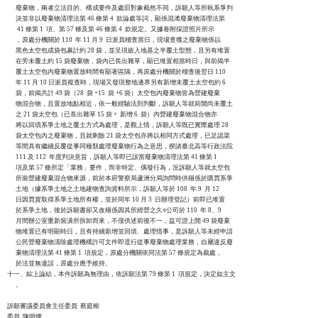
      廢棄物，兩者立法目的、構成要件及處罰對象截然不同，訴願人等所執系爭判

      決並非以廢棄物清理法第 46 條第 4  款論處等詞，顯係混淆廢棄物清理法第

       41 條第 1  項、第 57 條及第 46 條第 4  款規定。又據卷附採證照片所示

      ，原處分機關於 110  年 11 月 9  日派員稽查當日，現場查獲之廢棄物係以

      黑色太空包成袋包裹計約 28 袋，並呈現嵌入地基之半覆土型態，且另有堆置

      在旁未覆土約 15 袋廢棄物，袋內已長出雜草，顯已堆置相當時日，與前揭半

      覆土太空包內廢棄物置放時間有顯著區隔，再原處分機關於稽查後翌日 110

      年 11 月 10 日派員複查時，現場又發現整地邊界另有新增未覆土太空包約 6

      袋，前揭共計 49 袋（28  袋 +15  袋 +6 袋）太空包內廢棄物皆為營建廢棄

      物混合物，且置放地點相近，依一般經驗法則判斷，訴願人等就前開尚未覆土

      之 21 袋太空包（已長出雜草 15 袋 +  新增 6  袋）內營建廢棄物混合物亦

      將以回填系爭土地之覆土方式為處理，是觀上情，訴願人等既已實際處理 28

      袋太空包內之廢棄物，且就剩餘 21 袋太空包亦將以相同方式處理，已足認渠

      等間具有繼續反覆從事同種類處理廢棄物行為之意思，揆諸臺北高等行政法院

      111 及 112  年度判決意旨，訴願人等即已該當廢棄物清理法第 41 條第 1

      項及第 57 條所定「業務」要件，而非特定、偶發行為，況訴願人等就太空包

      所裝營建廢棄混合物來源，前於本府警察局蘆洲分局詢問時供稱係於購買系爭

      土地（據系爭土地之土地建物查詢資料所示，訴願人等於 108  年 9  月 12

      日因買賣取得系爭土地所有權，並於同年 10 月 3  日辦理登記）前即已堆置

      於系爭土地，後於訴願書卻又改稱係因其所經營之久○公司於 110  年 8、9

      月間辦公室重新裝潢所拆卸而來，不僅供述前後不一，益可證上開 49 袋廢棄

      物堆置已有明顯時日，且有持續新增並回填、處理情事，是訴願人等未經申請

      公民營廢棄物清除處理機構許可文件即逕行從事廢棄物處理業務，自屬違反廢

      棄物清理法第 41 條第 1  項規定，原處分機關依同法第 57 條規定為裁處，

      於法並無違誤，原處分應予維持。

十一、綜上論結，本件訴願為無理由，依訴願法第 79 條第 1  項規定，決定如主文

      。

訴願審議委員會主任委員  蔡庭榕

委員  陳明燦
