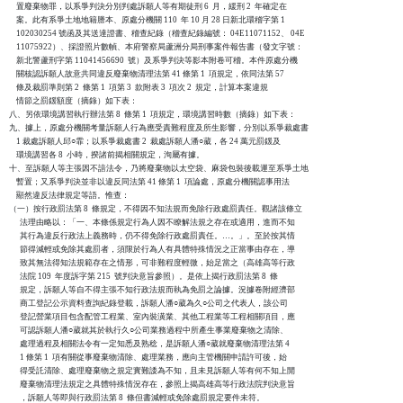
    置廢棄物罪，以系爭判決分別判處訴願人等有期徒刑 6  月，緩刑 2  年確定在

    案。此有系爭土地地籍謄本、原處分機關 110  年 10 月 28 日新北環稽字第 1

    102030254 號函及其送達證書、稽查紀錄（稽查紀錄編號： 04E11071152、 04E

    11075922）、採證照片數幀、本府警察局蘆洲分局刑事案件報告書（發文字號：

    新北警蘆刑字第 11041456690  號）及系爭判決等影本附卷可稽。本件原處分機

    關核認訴願人故意共同違反廢棄物清理法第 41 條第 1  項規定，依同法第 57

    條及裁罰準則第 2  條第 1  項第 3  款附表 3  項次 2  規定，計算本案違規

    情節之罰鍰額度（摘錄）如下表：

八、另依環境講習執行辦法第 8  條第 1  項規定，環境講習時數（摘錄）如下表：

九、據上，原處分機關考量訴願人行為應受責難程度及所生影響，分別以系爭裁處書

    1 裁處訴願人邱○霏；以系爭裁處書 2  裁處訴願人潘○葳，各 24 萬元罰鍰及

    環境講習各 8  小時，揆諸前揭相關規定，洵屬有據。

十、至訴願人等主張因不諳法令，乃將廢棄物以太空袋、麻袋包裝後載運至系爭土地

    暫置；又系爭判決並非以違反同法第 41 條第 1  項論處，原處分機關認事用法

    顯然違反法律規定等語。惟查：

（一）按行政罰法第 8  條規定，不得因不知法規而免除行政處罰責任。觀諸該條立

      法理由略以：「一、本條係規定行為人因不瞭解法規之存在或適用，進而不知

      其行為違反行政法上義務時，仍不得免除行政處罰責任。…。」。至於按其情

      節得減輕或免除其處罰者，須限於行為人有具體特殊情況之正當事由存在，導

      致其無法得知法規範存在之情形，可非難程度輕微，始足當之（高雄高等行政

      法院 109  年度訴字第 215  號判決意旨參照）。是依上揭行政罰法第 8  條

      規定，訴願人等自不得主張不知行政法規而執為免罰之論據。況據卷附經濟部

      商工登記公示資料查詢紀錄登載，訴願人潘○葳為久○公司之代表人，該公司

      登記營業項目包含配管工程業、室內裝潢業、其他工程業等工程相關項目，應

      可認訴願人潘○葳就其於執行久○公司業務過程中所產生事業廢棄物之清除、

      處理過程及相關法令有一定知悉及熟稔，是訴願人潘○葳就廢棄物清理法第 4

      1 條第 1  項有關從事廢棄物清除、處理業務，應向主管機關申請許可後，始

      得受託清除、處理廢棄物之規定實難諉為不知，且未見訴願人等有何不知上開

      廢棄物清理法規定之具體特殊情況存在，參照上揭高雄高等行政法院判決意旨

      ，訴願人等即與行政罰法第 8  條但書減輕或免除處罰規定要件未符。
