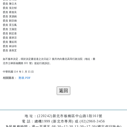
委員  陳立夫

委員  張文郁

委員  蔡進良

委員  黃源銘

委員  劉宗德

委員  景玉鳳

委員  王藹芸

委員  劉定基

委員  羅承宗

委員  董鈺琪

委員  林泳玲

委員  唐美芝

如不服本決定，得於決定書送達之次日起 2  個月內向臺北高等行政法院（地址：臺

北市士林區福國路 101  號）提起行政訴訟。

相關圖表：
附表.PDF
地 址：(220242)新北市板橋區中山路1段161號
電 話：總機1999 (新北市專用) 或 (02)2960-3456
為民服務時間：週一至週五 08:30~12:30 13:30~17:30(國定假日除外)