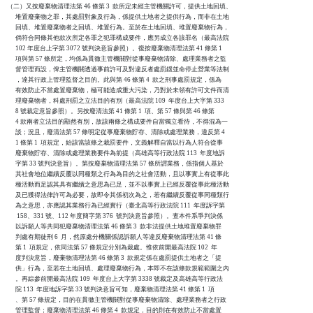
（二）又按廢棄物清理法第 46 條第 3  款所定未經主管機關許可，提供土地回填、

      堆置廢棄物之罪，其處罰對象及行為，係提供土地者之提供行為，而非在土地

      回填、堆置廢棄物者之回填、堆置行為。至於在土地回填、堆置廢棄物行為，

      倘符合同條其他款次所定各罪之犯罪構成要件，應另成立各該罪名（最高法院

      102 年度台上字第 3072 號判決意旨參照）。復按廢棄物清理法第 41 條第 1

      項與第 57 條所定，均係為貫徹主管機關對從事廢棄物清除、處理業務者之監

      督管理而設，俾主管機關透過事前許可及對違反者處罰鍰並命停止營業等法制

      ，達其行政上管理監督之目的。此與第 46 條第 4  款之刑事處罰規定，係為

      有效防止不當處置廢棄物，極可能造成重大污染，乃對於未領有許可文件而清

      理廢棄物者，科處刑罰之立法目的有別（最高法院 109  年度台上大字第 333

      8 號裁定意旨參照）。另按廢清法第 41 條第 1  項、第 57 條與第 46 條第

      4 款兩者立法目的顯然有別，故該兩條之構成要件自當獨立看待，不得混為一

      談；況且，廢清法第 57 條明定從事廢棄物貯存、清除或處理業務，違反第 4

      1 條第 1  項規定，始該當該條之裁罰要件，文義解釋自當以行為人符合從事

      廢棄物貯存、清除或處理業務要件為前提（高雄高等行政法院 113  年度地訴

      字第 33 號判決意旨）。第按廢棄物清理法第 57 條所謂業務，係指個人基於

      其社會地位繼續反覆以同種類之行為為目的之社會活動，且以事實上有從事此

      種活動而足認其具有繼續之意思為已足，並不以事實上已經反覆從事此種活動

      及已獲得法律許可為必要，故即令其係初次為之，若有繼續反覆從事同種類行

      為之意思，亦應認其業務行為已經實行（臺北高等行政法院 111  年度訴字第

       158、331 號、112 年度簡字第 376  號判決意旨參照）。查本件系爭判決係

      以訴願人等共同犯廢棄物清理法第 46 條第 3  款非法提供土地堆置廢棄物罪

      判處有期徒刑 6  月，然原處分機關係認訴願人等違反廢棄物清理法第 41 條

      第 1  項規定，依同法第 57 條規定分別為裁處。惟依前開最高法院 102  年

      度判決意旨，廢棄物清理法第 46 條第 3  款規定係在處罰提供土地者之「提

      供」行為，至若在土地回填、處理廢棄物行為，本即不在該條款規範範圍之內

      。再綜參前開最高法院 109  年度台上大字第 3338 號裁定及高雄高等行政法

      院 113  年度地訴字第 33 號判決意旨可知，廢棄物清理法第 41 條第 1  項

      、第 57 條規定，目的在貫徹主管機關對從事廢棄物清除、處理業務者之行政

      管理監督；廢棄物清理法第 46 條第 4  款規定，目的則在有效防止不當處置
