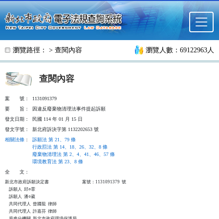
跳至主要內容
瀏覽路徑： >
查閱內容
瀏覽人數：69122963人
查閱內容
案
號：
1131091379
要
旨：
因違反廢棄物清理法事件提起訴願
發文日期：
民國 114 年 01 月 15 日
發文字號：
新北府訴決字第 1132202653 號
相關法條
：
訴願法 第 21、79 條
行政罰法 第 14、18、26、32、8 條
廢棄物清理法 第 2、4、41、46、57 條
環境教育法 第 23、8 條
全
文：
新北市政府訴願決定書                                  案號：1131091379  號

    訴願人  邱○霏

    訴願人  潘○葳

    共同代理人  曾國龍  律師

    共同代理人  許嘉芬  律師

    原處分機關  新北市政府環境保護局
