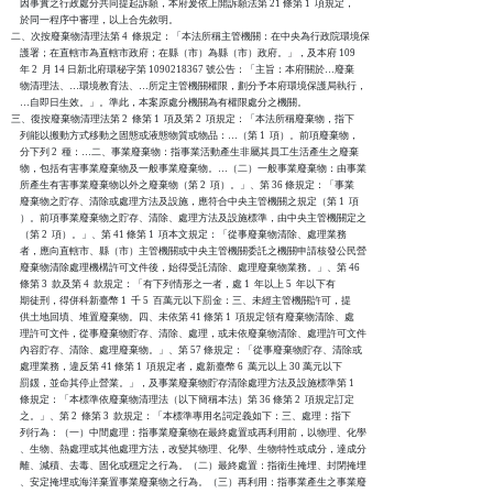
    因事實之行政處分共同提起訴願，本府爰依上開訴願法第 21 條第 1  項規定，

    於同一程序中審理，以上合先敘明。

二、次按廢棄物清理法第 4  條規定：「本法所稱主管機關：在中央為行政院環境保

    護署；在直轄市為直轄市政府；在縣（市）為縣（市）政府。」，及本府 109

    年 2  月 14 日新北府環秘字第 1090218367 號公告：「主旨：本府關於…廢棄

    物清理法、…環境教育法、…所定主管機關權限，劃分予本府環境保護局執行，

    …自即日生效。」。準此，本案原處分機關為有權限處分之機關。

三、復按廢棄物清理法第 2  條第 1  項及第 2  項規定：「本法所稱廢棄物，指下

    列能以搬動方式移動之固態或液態物質或物品：…（第 1  項）。前項廢棄物，

    分下列 2  種：…二、事業廢棄物：指事業活動產生非屬其員工生活產生之廢棄

    物，包括有害事業廢棄物及一般事業廢棄物。…（二）一般事業廢棄物：由事業

    所產生有害事業廢棄物以外之廢棄物（第 2  項）。」、第 36 條規定：「事業

    廢棄物之貯存、清除或處理方法及設施，應符合中央主管機關之規定（第 1  項

    ）。前項事業廢棄物之貯存、清除、處理方法及設施標準，由中央主管機關定之

    （第 2  項）。」、第 41 條第 1  項本文規定：「從事廢棄物清除、處理業務

    者，應向直轄市、縣（市）主管機關或中央主管機關委託之機關申請核發公民營

    廢棄物清除處理機構許可文件後，始得受託清除、處理廢棄物業務。」、第 46

    條第 3  款及第 4  款規定：「有下列情形之一者，處 1  年以上 5  年以下有

    期徒刑，得併科新臺幣 1  千 5  百萬元以下罰金：三、未經主管機關許可，提

    供土地回填、堆置廢棄物。四、未依第 41 條第 1  項規定領有廢棄物清除、處

    理許可文件，從事廢棄物貯存、清除、處理，或未依廢棄物清除、處理許可文件

    內容貯存、清除、處理廢棄物。」、第 57 條規定：「從事廢棄物貯存、清除或

    處理業務，違反第 41 條第 1  項規定者，處新臺幣 6  萬元以上 30 萬元以下

    罰鍰，並命其停止營業。」，及事業廢棄物貯存清除處理方法及設施標準第 1

    條規定：「本標準依廢棄物清理法（以下簡稱本法）第 36 條第 2  項規定訂定

    之。」、第 2  條第 3  款規定：「本標準專用名詞定義如下：三、處理：指下

    列行為：（一）中間處理：指事業廢棄物在最終處置或再利用前，以物理、化學

    、生物、熱處理或其他處理方法，改變其物理、化學、生物特性或成分，達成分

    離、減積、去毒、固化或穩定之行為。（二）最終處置：指衛生掩埋、封閉掩埋

    、安定掩埋或海洋棄置事業廢棄物之行為。（三）再利用：指事業產生之事業廢
