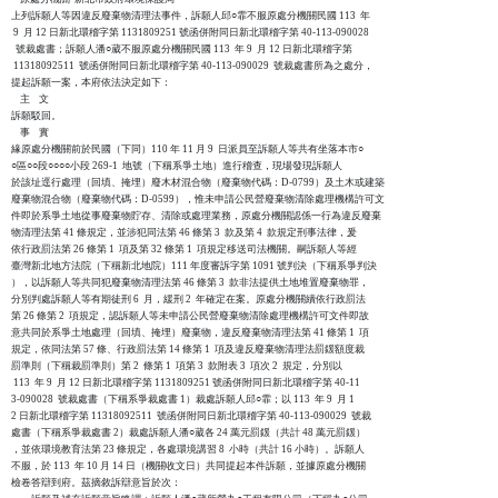
上列訴願人等因違反廢棄物清理法事件，訴願人邱○霏不服原處分機關民國 113  年

 9  月 12 日新北環稽字第 1131809251 號函併附同日新北環稽字第 40-113-090028

  號裁處書；訴願人潘○葳不服原處分機關民國 113  年 9  月 12 日新北環稽字第

 11318092511  號函併附同日新北環稽字第 40-113-090029  號裁處書所為之處分，

提起訴願一案，本府依法決定如下：

    主    文

訴願駁回。

    事    實

緣原處分機關前於民國（下同）110 年 11 月 9  日派員至訴願人等共有坐落本市○

○區○○段○○○○小段 269-1  地號（下稱系爭土地）進行稽查，現場發現訴願人

於該址逕行處理（回填、掩埋）廢木材混合物（廢棄物代碼：D-0799）及土木或建築

廢棄物混合物（廢棄物代碼：D-0599），惟未申請公民營廢棄物清除處理機構許可文

件即於系爭土地從事廢棄物貯存、清除或處理業務，原處分機關認係一行為違反廢棄

物清理法第 41 條規定，並涉犯同法第 46 條第 3  款及第 4  款規定刑事法律，爰

依行政罰法第 26 條第 1  項及第 32 條第 1  項規定移送司法機關。嗣訴願人等經

臺灣新北地方法院（下稱新北地院）111 年度審訴字第 1091 號判決（下稱系爭判決

），以訴願人等共同犯廢棄物清理法第 46 條第 3  款非法提供土地堆置廢棄物罪，

分別判處訴願人等有期徒刑 6  月，緩刑 2  年確定在案。原處分機關續依行政罰法

第 26 條第 2  項規定，認訴願人等未申請公民營廢棄物清除處理機構許可文件即故

意共同於系爭土地處理（回填、掩埋）廢棄物，違反廢棄物清理法第 41 條第 1  項

規定，依同法第 57 條、行政罰法第 14 條第 1  項及違反廢棄物清理法罰鍰額度裁

罰準則（下稱裁罰準則）第 2  條第 1  項第 3  款附表 3  項次 2  規定，分別以

 113  年 9  月 12 日新北環稽字第 1131809251 號函併附同日新北環稽字第 40-11

3-090028  號裁處書（下稱系爭裁處書 1）裁處訴願人邱○霏；以 113  年 9  月 1

2 日新北環稽字第 11318092511  號函併附同日新北環稽字第 40-113-090029  號裁

處書（下稱系爭裁處書 2）裁處訴願人潘○葳各 24 萬元罰鍰（共計 48 萬元罰鍰）

，並依環境教育法第 23 條規定，各處環境講習 8  小時（共計 16 小時）。訴願人

不服，於 113  年 10 月 14 日（機關收文日）共同提起本件訴願，並據原處分機關

檢卷答辯到府。茲摘敘訴辯意旨於次：
