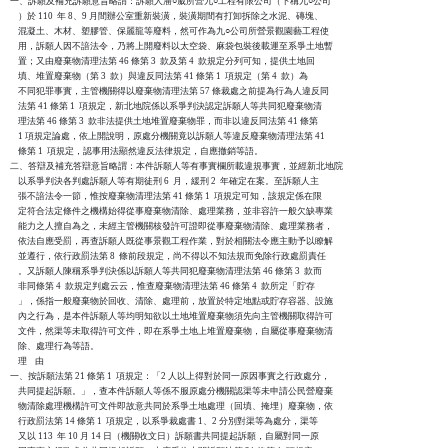
一、訴願及補充訴願意旨略謂：訴願人潘○葳所營九○工程有限公司（下稱九○公司

    ）於 110  年 8、9 月間辦公室重新裝潢，裝潢期間有打卸拆除之水泥、磚塊、

    混凝土、木材、塑膠管、保麗龍等廢料，然可作為九○公司所營景觀園藝工程使

    用，訴願人因不諳法令，乃將上開廢料以太空袋、麻袋包裝後載運至系爭土地暫

    置；又由廢棄物清理法第 46 條第 3  款及第 4  款規定分列可知，提供土地回

    填、堆置廢棄物（第 3  款）與違反同法第 41 條第 1  項規定（第 4  款）為

    不同犯罪事實，主管機關得以廢棄物清理法第 57 條裁處之前提為行為人違反同

    法第 41 條第 1  項規定，新北地院係以系爭判決認定訴願人等共同犯廢棄物清

    理法第 46 條第 3  款非法提供土地堆置廢棄物罪，而非以違反同法第 41 條第

    1 項規定論處，依上開說明，原處分機關竟以訴願人等違反廢棄物清理法第 41

    條第 1  項規定，認事用法顯然違反法律規定，自應撤銷等語。

二、答辯及補充答辯意旨略謂：本件訴願人等有事實欄所載違規事實，並經新北地院

    以系爭判決各判處訴願人等有期徒刑 6  月，緩刑 2  年確定在案。至訴願人主

    張不諳法令一節，惟按廢棄物清理法第 41 條第 1  項規定可知，該規定係在限

    定符合法定條件之機構始得從事廢棄物清除、處理業務，並非容許一般欠缺專業

    能力之人擅自為之，未經主管機關核發許可證即從事廢棄物清除、處理業務者，

    依法自應受罰，再查訴願人既從事景觀工程作業，對於相關法令應主動予以瞭解

    並遵行，依行政罰法第 8  條前段規定，尚不得以不知法規而免除行政處罰責任

    。又訴願人陳稱系爭判決係以訴願人等共同犯廢棄物清理法第 46 條第 3  款而

    非同條第 4  款規定判處云云，惟查廢棄物清理法第 46 條第 4  款所定「貯存

    」，係指一般廢棄物於回收、清除、處理前，放置於特定地點或貯存容器、設施

    內之行為，是本件訴願人等均明知欲以土地堆置廢棄物須先向主管機關取得許可

    文件，然渠等未取得許可文件，即在系爭土地上堆置廢棄物，自屬從事廢棄物清

    除、處理行為等語。

    理    由

一、按訴願法第 21 條第 1  項規定：「2 人以上得對於同一原因事實之行政處分，

    共同提起訴願。」，查本件訴願人等係不服原處分機關認渠等未申請公民營廢棄

    物清除處理機構許可文件即故意共同於系爭土地處理（回填、掩埋）廢棄物，依

    行政罰法第 14 條第 1  項規定，以系爭裁處書 1、2 分別對渠等為處分，渠等

    又以 113  年 10 月 14 日（機關收文日）訴願書共同提起訴願，自屬對同一原
