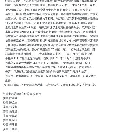
    9 號公告規定，其規定目的係著重於車輛排放空氣污染物之檢驗，屬環保機關之

    職掌；而領有牌照之大型重型機車，其出廠年份 5  年以上未滿 10 年者，每年

    至少檢驗 1  次，則係依據道路交通安全規則第 44 條第 1  項第 1  款及第 2

    項規定，其目的係著重於車輛行車安全之檢驗，屬公路監理機關之職掌，二者之

    法源依據、管制目的及主管機關均不相同。則訴願人就系爭車輛是否已依道路交

    通安全規則第 44 條第 1  項第 1  款規定完成定期檢驗，核與本件訴願人違反

    空氣污染防制法第 44 條第 1  項規定所課予之定期檢驗義務無涉。又訴願人既

    未於規定期限內實施 111  年度排氣定期檢驗，違規事實即已成立。再查機車排

    放空氣污染物檢驗站設置及管理辦法之機車排氣檢驗標準作業程序規定，定檢站

    檢驗車輛完成後，須將檢驗即時檔與機車攝影檔存檔，並上傳至環境部指定地點

    ，而訴願人就機車排氣定期檢驗資料可自行逕至環境部機車排氣定期檢驗資訊管

    理系統查詢檢驗紀錄。另按行政罰法第 27 條第 1  項：「行政罰之裁處權，因

    3 年期間之經過而消滅。」，查本案訴願人未於 111  年 9  月 30 日前完成系

    爭機車 111  年度排氣定期檢驗，自次日即 111  年 10 月 1  日起違規事實即

    已成立，原處分機關於 113  年 9  月 27 日裁處，並未逾裁處權時效。從而，

    原處分機關以訴願人違反空氣污染防制法第 44 條第 1  項規定，依同法第 80

    條第 1  項及移動污染源違反空氣污染防制法裁罰準則第 7  條第 1  款第 1

    目規定，裁處訴願人 500  元罰鍰，揆諸首揭條文規定，並無不合，原處分應予

    維持。

七、綜上論結，本件訴願為無理由，依訴願法第 79 條第 1  項規定，決定如主文。

訴願審議委員會主任委員  蔡庭榕

委員  陳明燦

委員  陳立夫

委員  張文郁

委員  蔡進良

委員  黃源銘

委員  劉宗德

委員  景玉鳳

委員  王藹芸
