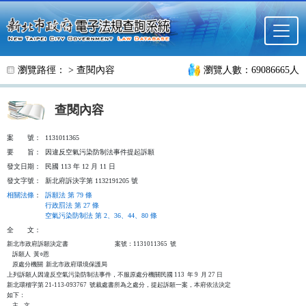
跳至主要內容
瀏覽路徑： >
查閱內容
瀏覽人數：69086665人
查閱內容
案
號：
1131011365
要
旨：
因違反空氣污染防制法事件提起訴願
發文日期：
民國 113 年 12 月 11 日
發文字號：
新北府訴決字第 1132191205 號
相關法條
：
訴願法 第 79 條
行政罰法 第 27 條
空氣污染防制法 第 2、36、44、80 條
全
文：
新北市政府訴願決定書                                  案號：1131011365  號

    訴願人  黃○恩

    原處分機關  新北市政府環境保護局

上列訴願人因違反空氣污染防制法事件，不服原處分機關民國 113  年 9  月 27 日

新北環稽字第 21-113-093767  號裁處書所為之處分，提起訴願一案，本府依法決定

如下：

    主    文
