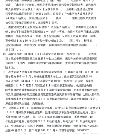
    頻率及期限，由中央主管機關公告之（第 2  項）。」、同法第 80 條第 1  項

    規定：「未依第 44 條第 1  項規定實施排放空氣污染物定期檢驗者，處汽車所

    有人新臺幣 5  百元以上 1  萬 5  千元以下罰鍰。」，及移動污染源違反空氣

    污染防制法裁罰準則第 7  條第 1  款第 1  目規定：「汽車所有人違反本法第

     44 條第 1  項規定，其罰鍰額度如下：一、機車：（一）逾規定期限未實施排

    放空氣污染物定期檢驗者，處新臺幣 5  百元。」。

三、復按道路交通安全規則第 44 條第 1  項及第 2  項規定：「領有牌照之各類車

    輛，應依下列規定辦理定期檢驗：一、自用小客車、自用小客貨兩用車或大型重

    型機車，出廠年份未滿 5  年者，免予定期檢驗；5 年以上未滿 10 年者，每年

    至少檢驗 1  次；10  年以上者每年至少檢驗 2  次。…（第 1  項）。辦理前

    項定期檢驗者，應於指定日期前後 1  個月內向公路監理機關申請檢驗。…。（

    第 2  項）。」。

四、再按環保署 108  年 3  月 4  日環署空字第 1080013979 號公告：「…公告事

    項：凡於中華民國設籍且出廠滿 5  年以上之機車，應每年於行車執照原發照月

    份前後 1  個月內，至機車排放空氣污染物檢驗站，實施排放空氣污染物定期檢

    驗 1  次。」。

五、卷查訴願人所有系爭車輛車種類型為大型重機，出廠年月為 105  年 1  月、發

    照年月為 105  年 8  月，車輛出廠已滿 5  年以上，依空氣污染防制法第 44

    條及環保署 108  年 3  月 4  日環署空字第 1080013979 號公告規定，系爭車

    輛應於 111  年 7  月至 9  月間完成 111  年度排氣定期檢驗，惟經原處分機

    關查核發現系爭車輛逾期未辦理 111  年度排氣定期檢驗，此有系爭車輛車籍資

    料及環境部機車排氣定期檢驗資訊管理系統查詢資料等附卷可稽，訴願人所有系

    爭車輛既未於前述期間內完成 111  年度排氣定期檢驗，其違規事實即已成立，

    原處分機關依法裁處，洵屬有據。

六、至訴願人主張 111  年因回國需要隔離，沒辦法在規定時間內做檢驗；後續於 1

    12  年 8  月將系爭車輛完成過戶，監理站調查該車無任何違規罰款紀錄，至今

    系爭車輛已過戶超過 1  年，於 113  年收到環保局裁處書；系爭車輛於 110

    年執行所有檢測，相同標準下 111  年執行檢測，為何只有 111  年沒有紀錄等

    語。惟查出廠滿 5  年以上之機車，應每年辦理定期檢驗，係依據空氣污染防制

    法第 44 條第 1  項、第 2  項及 108  年 3  月 4  日環署空字第 108001397
