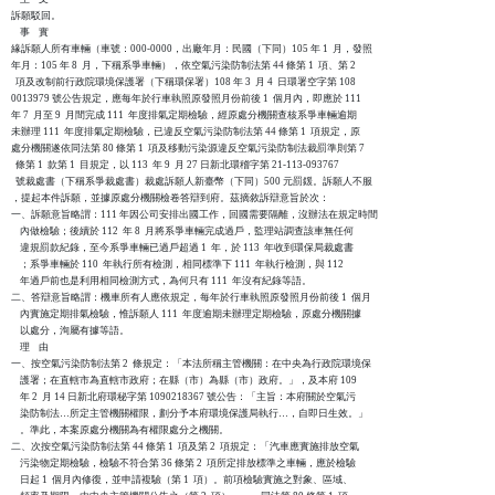
訴願駁回。

    事    實

緣訴願人所有車輛（車號：000-0000，出廠年月：民國（下同）105 年 1  月，發照

年月：105 年 8  月，下稱系爭車輛），依空氣污染防制法第 44 條第 1  項、第 2

  項及改制前行政院環境保護署（下稱環保署）108 年 3  月 4  日環署空字第 108

0013979 號公告規定，應每年於行車執照原發照月份前後 1  個月內，即應於 111

年 7  月至 9  月間完成 111  年度排氣定期檢驗，經原處分機關查核系爭車輛逾期

未辦理 111  年度排氣定期檢驗，已違反空氣污染防制法第 44 條第 1  項規定，原

處分機關遂依同法第 80 條第 1  項及移動污染源違反空氣污染防制法裁罰準則第 7

  條第 1  款第 1  目規定，以 113  年 9  月 27 日新北環稽字第 21-113-093767

  號裁處書（下稱系爭裁處書）裁處訴願人新臺幣（下同）500 元罰鍰。訴願人不服

，提起本件訴願，並據原處分機關檢卷答辯到府。茲摘敘訴辯意旨於次：

一、訴願意旨略謂：111 年因公司安排出國工作，回國需要隔離，沒辦法在規定時間

    內做檢驗；後續於 112  年 8  月將系爭車輛完成過戶，監理站調查該車無任何

    違規罰款紀錄，至今系爭車輛已過戶超過 1  年，於 113  年收到環保局裁處書

    ；系爭車輛於 110  年執行所有檢測，相同標準下 111  年執行檢測，與 112

    年過戶前也是利用相同檢測方式，為何只有 111  年沒有紀錄等語。

二、答辯意旨略謂：機車所有人應依規定，每年於行車執照原發照月份前後 1  個月

    內實施定期排氣檢驗，惟訴願人 111  年度逾期未辦理定期檢驗，原處分機關據

    以處分，洵屬有據等語。

    理    由

一、按空氣污染防制法第 2  條規定：「本法所稱主管機關：在中央為行政院環境保

    護署；在直轄市為直轄市政府；在縣（市）為縣（市）政府。」，及本府 109

    年 2  月 14 日新北府環秘字第 1090218367 號公告：「主旨：本府關於空氣污

    染防制法…所定主管機關權限，劃分予本府環境保護局執行…，自即日生效。」

    。準此，本案原處分機關為有權限處分之機關。

二、次按空氣污染防制法第 44 條第 1  項及第 2  項規定：「汽車應實施排放空氣

    污染物定期檢驗，檢驗不符合第 36 條第 2  項所定排放標準之車輛，應於檢驗

    日起 1  個月內修復，並申請複驗（第 1  項）。前項檢驗實施之對象、區域、
