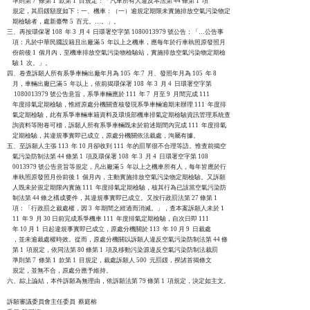
    準則第 7  條第 1  款第 1  目規定：「汽車所有人違反本法第 44 條第 1  項

    規定，其罰鍰額度如下：一、機車：（一）逾規定期限未實施排放空氣污染物定

    期檢驗者，處新臺幣 5  百元。…。」。

三、再按環保署 108  年 3  月 4  日環署空字第 1080013979 號公告：「…公告事

    項：凡於中華民國設籍且出廠滿 5  年以上之機車，應每年於行車執照原發照月

    份前後 1  個月內，至機車排放空氣污染物檢驗站，實施排放空氣污染物定期檢

    驗 1  次。」。

四、卷查訴願人所有系爭車輛出廠年月為 105  年 7  月、發照年月為 105  年 8

    月，車輛出廠已滿 5  年以上，依前揭環保署 108  年 3  月 4  日環署空字第

     1080013979 號公告意旨，系爭車輛應於 111  年 7  月至 9  月間完成 111

    年度排氣定期檢驗，惟經原處分機關查核發現系爭車輛逾期未辦理 111  年度排

    氣定期檢驗，此有系爭車輛車籍資料及環境部機車排氣定期檢驗資訊管理系統查

    詢資料等附卷可稽，訴願人所有系爭車輛既未於前述期間內完成 111  年度排氣

    定期檢驗，其違規事實即已成立，原處分機關依法裁處，洵屬有據。

五、至訴願人主張 113  年 10 月卻收到 111  年的罰單很不合理等語。惟查前揭空

    氣污染防制法第 44 條第 1  項及環保署 108  年 3  月 4  日環署空字第 108

    0013979 號公告意旨等規定，凡出廠滿 5  年以上之機車所有人，每年皆應於行

    車執照原發照月份前後 1  個月內，主動實施排放空氣污染物定期檢驗。又訴願

    人既未於規定期限內實施 111  年度排氣定期檢驗，核其行為已該當空氣污染防

    制法第 44 條之構成要件，其違規事實即已成立。又按行政罰法第 27 條第 1

    項：「行政罰之裁處權，因 3  年期間之經過而消滅。」，查本案訴願人未於 1

    11  年 9  月 30 日前完成系爭機車 111  年度排氣定期檢驗，自次日即 111

    年 10 月 1  日起違規事實即已成立，原處分機關於 113  年 10 月 9  日裁處

    ，並未逾裁處權時效。從而，原處分機關以訴願人違反空氣污染防制法第 44 條

    第 1  項規定，依同法第 80 條第 1  項及移動污染源違反空氣污染防制法裁罰

    準則第 7  條第 1  款第 1  目規定，裁處訴願人 500  元罰鍰，揆諸首揭條文

    規定，並無不合，原處分應予維持。

六、綜上論結，本件訴願為無理由，依訴願法第 79 條第 1  項規定，決定如主文。

訴願審議委員會主任委員  蔡庭榕
