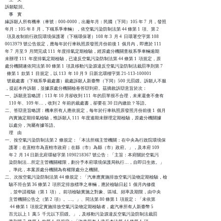
訴願駁回。

    事    實

緣訴願人所有機車（車號：000-0000，出廠年月：民國（下同）105 年 7  月，發照

年月：105 年 8  月，下稱系爭車輛），依空氣污染防制法第 44 條第 1  項、第 2

  項及改制前行政院環境保護署（下稱環保署）108 年 3  月 4  日環署空字第 108

0013979 號公告規定，應每年於行車執照原發照月份前後 1  個月內，即應於 111

年 7  月至 9  月間完成 111  年度排氣定期檢驗，經原處分機關查核系爭車輛逾期

未辦理 111  年度排氣定期檢驗，已違反空氣污染防制法第 44 條第 1  項規定，原

處分機關遂依同法第 80 條第 1  項及移動污染源違反空氣污染防制法裁罰準則第 7

  條第 1  款第 1  目規定，以 113  年 10 月 9  日新北環稽字第 21-113-100001

  號裁處書（下稱系爭裁處書）裁處訴願人新臺幣（下同）500 元罰鍰。訴願人不服

，提起本件訴願，並據原處分機關檢卷答辯到府。茲摘敘訴辯意旨於次：

一、訴願意旨略謂：113 年 10 月卻收到 111  年的罰單很不合理，未來還會不會有

    110 年、109 年…，收到 2  年前的裁處書，卻要在 30 日內繳款？等語。

二、答辯意旨略謂：機車所有人應依規定，每年於行車執照原發照月份前後 1  個月

    內實施定期排氣檢驗，惟訴願人 111  年度逾期未辦理定期檢驗，原處分機關據

    以處分，洵屬有據等語。

    理    由

一、按空氣污染防制法第 2  條規定：「本法所稱主管機關：在中央為行政院環境保

    護署；在直轄市為直轄市政府；在縣（市）為縣（市）政府。」，及本府 109

    年 2  月 14 日新北府環秘字第 1090218367 號公告：「主旨：本府關於空氣污

    染防制法…所定主管機關權限，劃分予本府環境保護局執行…，自即日生效。」

    。準此，本案原處分機關為有權限處分之機關。

二、次按空氣污染防制法第 44 條規定：「汽車應實施排放空氣污染物定期檢驗，檢

    驗不符合第 36 條第 2  項所定排放標準之車輛，應於檢驗日起 1  個月內修復

    ，並申請複驗（第 1  項）。前項檢驗實施之對象、區域、頻率及期限，由中央

    主管機關公告之（第 2  項）。…。」、同法第 80 條第 1  項規定：「未依第

     44 條第 1  項規定實施排放空氣污染物定期檢驗者，處汽車所有人新臺幣 5

    百元以上 1  萬 5  千元以下罰鍰。」，及移動污染源違反空氣污染防制法裁罰
