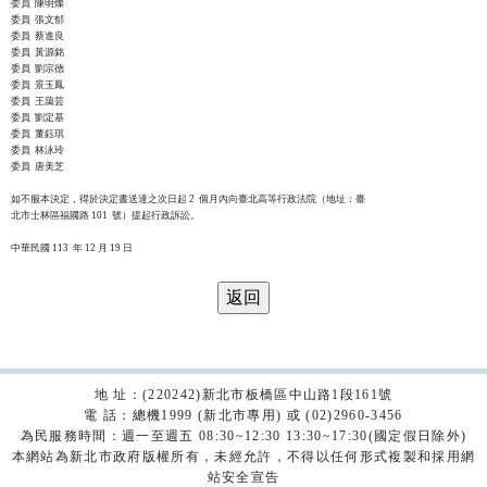
委員  陳明燦

委員  張文郁

委員  蔡進良

委員  黃源銘

委員  劉宗德

委員  景玉鳳

委員  王藹芸

委員  劉定基

委員  董鈺琪

委員  林泳玲

委員  唐美芝

如不服本決定，得於決定書送達之次日起 2  個月內向臺北高等行政法院（地址：臺

北市士林區福國路 101  號）提起行政訴訟。

地 址：(220242)新北市板橋區中山路1段161號
電 話：總機1999 (新北市專用) 或 (02)2960-3456
為民服務時間：週一至週五 08:30~12:30 13:30~17:30(國定假日除外)
本網站為新北市政府版權所有，未經允許，不得以任何形式複製和採用網
站安全宣告