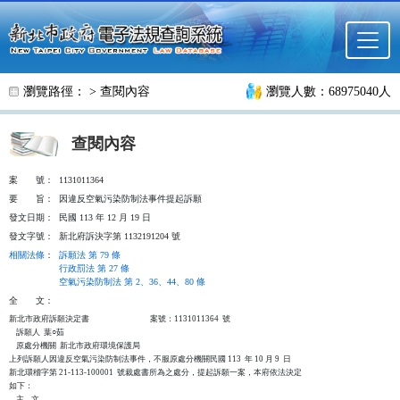
跳至主要內容
瀏覽路徑： >
查閱內容
瀏覽人數：68975040人
查閱內容
案
號：
1131011364
要
旨：
因違反空氣污染防制法事件提起訴願
發文日期：
民國 113 年 12 月 19 日
發文字號：
新北府訴決字第 1132191204 號
相關法條
：
訴願法 第 79 條
行政罰法 第 27 條
空氣污染防制法 第 2、36、44、80 條
全
文：
新北市政府訴願決定書                                  案號：1131011364  號

    訴願人  葉○茹

    原處分機關  新北市政府環境保護局

上列訴願人因違反空氣污染防制法事件，不服原處分機關民國 113  年 10 月 9  日

新北環稽字第 21-113-100001  號裁處書所為之處分，提起訴願一案，本府依法決定

如下：

    主    文
