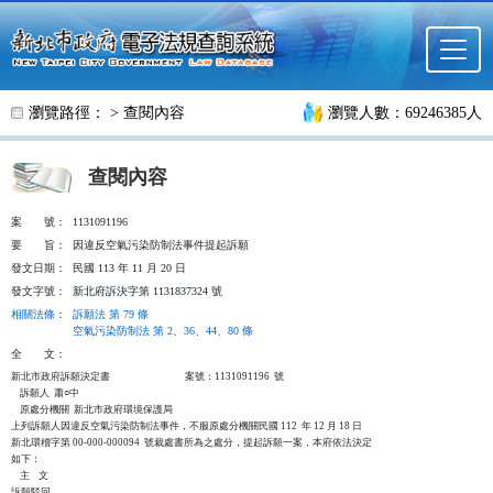
跳至主要內容
瀏覽路徑： >
查閱內容
瀏覽人數：69246385人
查閱內容
案
號：
1131091196
要
旨：
因違反空氣污染防制法事件提起訴願
發文日期：
民國 113 年 11 月 20 日
發文字號：
新北府訴決字第 1131837324 號
相關法條
：
訴願法 第 79 條
空氣污染防制法 第 2、36、44、80 條
全
文：
新北市政府訴願決定書                                  案號：1131091196  號

    訴願人  蕭○中

    原處分機關  新北市政府環境保護局

上列訴願人因違反空氣污染防制法事件，不服原處分機關民國 112  年 12 月 18 日

新北環稽字第 00-000-000094  號裁處書所為之處分，提起訴願一案，本府依法決定

如下：

    主    文

訴願駁回。
