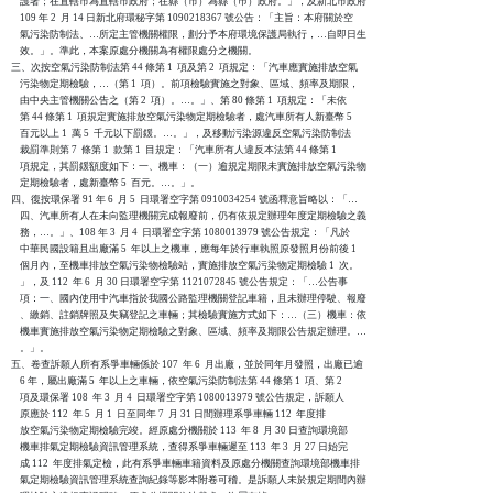
    護署；在直轄市為直轄市政府；在縣（市）為縣（巿）政府。」，及新北市政府

    109 年 2  月 14 日新北府環秘字第 1090218367 號公告：「主旨：本府關於空

    氣污染防制法、…所定主管機關權限，劃分予本府環境保護局執行，…自即日生

    效。」。準此，本案原處分機關為有權限處分之機關。

三、次按空氣污染防制法第 44 條第 1  項及第 2  項規定：「汽車應實施排放空氣

    污染物定期檢驗，…（第 1  項）。前項檢驗實施之對象、區域、頻率及期限，

    由中央主管機關公告之（第 2  項）。…。」、第 80 條第 1  項規定：「未依

    第 44 條第 1  項規定實施排放空氣污染物定期檢驗者，處汽車所有人新臺幣 5

    百元以上 1  萬 5  千元以下罰鍰。…。」，及移動污染源違反空氣污染防制法

    裁罰準則第 7  條第 1  款第 1  目規定：「汽車所有人違反本法第 44 條第 1

    項規定，其罰鍰額度如下：一、機車：（一）逾規定期限未實施排放空氣污染物

    定期檢驗者，處新臺幣 5  百元。…。」。

四、復按環保署 91 年 6  月 5  日環署空字第 0910034254 號函釋意旨略以：「…

    四、汽車所有人在未向監理機關完成報廢前，仍有依規定辦理年度定期檢驗之義

    務，…。」、108 年 3  月 4  日環署空字第 1080013979 號公告規定：「凡於

    中華民國設籍且出廠滿 5  年以上之機車，應每年於行車執照原發照月份前後 1

    個月內，至機車排放空氣污染物檢驗站，實施排放空氣污染物定期檢驗 1  次。

    」，及 112  年 6  月 30 日環署空字第 1121072845 號公告規定：「…公告事

    項：一、國內使用中汽車指於我國公路監理機關登記車籍，且未辦理停駛、報廢

    、繳銷、註銷牌照及失竊登記之車輛；其檢驗實施方式如下：…（三）機車：依

    機車實施排放空氣污染物定期檢驗之對象、區域、頻率及期限公告規定辦理。…

    。」。

五、卷查訴願人所有系爭車輛係於 107  年 6  月出廠，並於同年月發照，出廠已逾

    6 年，屬出廠滿 5  年以上之車輛，依空氣污染防制法第 44 條第 1  項、第 2

    項及環保署 108  年 3  月 4  日環署空字第 1080013979 號公告規定，訴願人

    原應於 112  年 5  月 1  日至同年 7  月 31 日間辦理系爭車輛 112  年度排

    放空氣污染物定期檢驗完竣。經原處分機關於 113  年 8  月 30 日查詢環境部

    機車排氣定期檢驗資訊管理系統，查得系爭車輛遲至 113  年 3  月 27 日始完

    成 112  年度排氣定檢，此有系爭車輛車籍資料及原處分機關查詢環境部機車排

    氣定期檢驗資訊管理系統查詢紀錄等影本附卷可稽。是訴願人未於規定期間內辦
