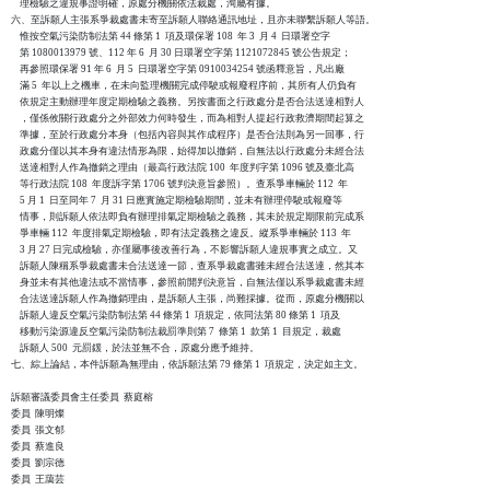
    理檢驗之違規事證明確，原處分機關依法裁處，洵屬有據。

六、至訴願人主張系爭裁處書未寄至訴願人聯絡通訊地址，且亦未聯繫訴願人等語。

    惟按空氣污染防制法第 44 條第 1  項及環保署 108  年 3  月 4  日環署空字

    第 1080013979 號、112 年 6  月 30 日環署空字第 1121072845 號公告規定；

    再參照環保署 91 年 6  月 5  日環署空字第 0910034254 號函釋意旨，凡出廠

    滿 5  年以上之機車，在未向監理機關完成停駛或報廢程序前，其所有人仍負有

    依規定主動辦理年度定期檢驗之義務。另按書面之行政處分是否合法送達相對人

    ，僅係攸關行政處分之外部效力何時發生，而為相對人提起行政救濟期間起算之

    準據，至於行政處分本身（包括內容與其作成程序）是否合法則為另一回事，行

    政處分僅以其本身有違法情形為限，始得加以撤銷，自無法以行政處分未經合法

    送達相對人作為撤銷之理由（最高行政法院 100  年度判字第 1096 號及臺北高

    等行政法院 108  年度訴字第 1706 號判決意旨參照）。查系爭車輛於 112  年

    5 月 1  日至同年 7  月 31 日應實施定期檢驗期間，並未有辦理停駛或報廢等

    情事，則訴願人依法即負有辦理排氣定期檢驗之義務，其未於規定期限前完成系

    爭車輛 112  年度排氣定期檢驗，即有法定義務之違反。縱系爭車輛於 113  年

    3 月 27 日完成檢驗，亦僅屬事後改善行為，不影響訴願人違規事實之成立。又

    訴願人陳稱系爭裁處書未合法送達一節，查系爭裁處書雖未經合法送達，然其本

    身並未有其他違法或不當情事，參照前開判決意旨，自無法僅以系爭裁處書未經

    合法送達訴願人作為撤銷理由，是訴願人主張，尚難採據。從而，原處分機關以

    訴願人違反空氣污染防制法第 44 條第 1  項規定，依同法第 80 條第 1  項及

    移動污染源違反空氣污染防制法裁罰準則第 7  條第 1  款第 1  目規定，裁處

    訴願人 500  元罰鍰，於法並無不合，原處分應予維持。

七、綜上論結，本件訴願為無理由，依訴願法第 79 條第 1  項規定，決定如主文。

訴願審議委員會主任委員  蔡庭榕

委員  陳明燦

委員  張文郁

委員  蔡進良

委員  劉宗德

委員  王藹芸
