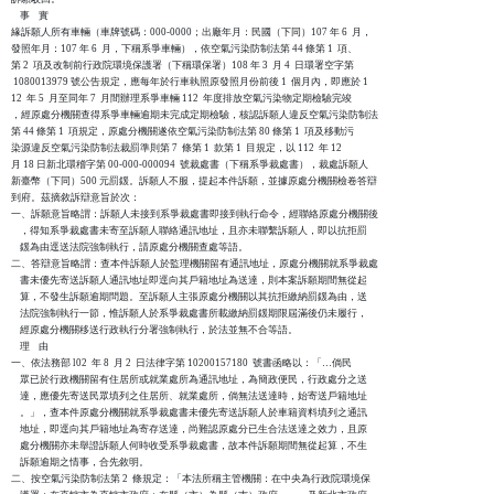
    事    實

緣訴願人所有車輛（車牌號碼：000-0000；出廠年月：民國（下同）107 年 6  月，

發照年月：107 年 6  月，下稱系爭車輛），依空氣污染防制法第 44 條第 1  項、

第 2  項及改制前行政院環境保護署（下稱環保署）108 年 3  月 4  日環署空字第

 1080013979 號公告規定，應每年於行車執照原發照月份前後 1  個月內，即應於 1

12  年 5  月至同年 7  月間辦理系爭車輛 112  年度排放空氣污染物定期檢驗完竣

，經原處分機關查得系爭車輛逾期未完成定期檢驗，核認訴願人違反空氣污染防制法

第 44 條第 1  項規定，原處分機關遂依空氣污染防制法第 80 條第 1  項及移動污

染源違反空氣污染防制法裁罰準則第 7  條第 1  款第 1  目規定，以 112  年 12

月 18 日新北環稽字第 00-000-000094  號裁處書（下稱系爭裁處書），裁處訴願人

新臺幣（下同）500 元罰鍰。訴願人不服，提起本件訴願，並據原處分機關檢卷答辯

到府。茲摘敘訴辯意旨於次：

一、訴願意旨略謂：訴願人未接到系爭裁處書即接到執行命令，經聯絡原處分機關後

    ，得知系爭裁處書未寄至訴願人聯絡通訊地址，且亦未聯繫訴願人，即以抗拒罰

    鍰為由逕送法院強制執行，請原處分機關查處等語。

二、答辯意旨略謂：查本件訴願人於監理機關留有通訊地址，原處分機關就系爭裁處

    書未優先寄送訴願人通訊地址即逕向其戶籍地址為送達，則本案訴願期間無從起

    算，不發生訴願逾期問題。至訴願人主張原處分機關以其抗拒繳納罰鍰為由，送

    法院強制執行一節，惟訴願人於系爭裁處書所載繳納罰鍰期限屆滿後仍未履行，

    經原處分機關移送行政執行分署強制執行，於法並無不合等語。

    理    由

一、依法務部 l02  年 8  月 2  日法律字第 10200157180  號書函略以：「…倘民

    眾已於行政機關留有住居所或就業處所為通訊地址，為簡政便民，行政處分之送

    達，應優先寄送民眾填列之住居所、就業處所，倘無法送達時，始寄送戶籍地址

    。」，查本件原處分機關就系爭裁處書未優先寄送訴願人於車籍資料填列之通訊

    地址，即逕向其戶籍地址為寄存送達，尚難認原處分已生合法送達之效力，且原

    處分機關亦未舉證訴願人何時收受系爭裁處書，故本件訴願期間無從起算，不生

    訴願逾期之情事，合先敘明。

二、按空氣污染防制法第 2  條規定：「本法所稱主管機關：在中央為行政院環境保
