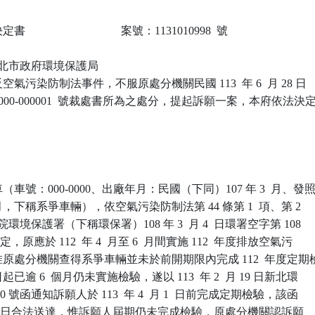
                            案號：1131010998  號

 新北市政府環境保護局

氣污染防制法事件，不服原處分機關民國 113  年 6  月 28 日

-000-000001  號裁處書所為之處分，提起訴願一案，本府依法決定
車號：000-0000、出廠年月：民國（下同）107 年 3  月、發照
  月，下稱系爭車輛），依空氣污染防制法第 44 條第 1  項、第 2

環境保護署（下稱環保署）108 年 3  月 4  日環署空字第 108

規定，原應於 112  年 4  月至 6  月間實施 112  年度排放空氣污

原處分機關查得系爭車輛並未於前開期限內完成 112  年度定期檢
逾 6  個月仍未實施檢驗，遂以 113  年 2  月 19 日新北環

390 號函通知訴願人於 113  年 4  月 1  日前完成定期檢驗，該函

  月 1  日合法送達，惟訴願人屆期仍未完成檢驗，原處分機關認訴願
