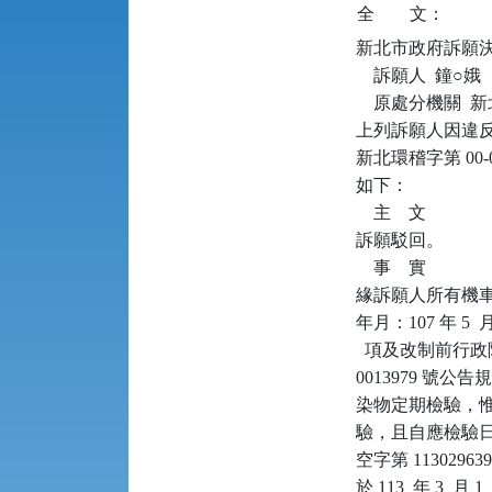
全
文：
新北市政府訴願決定書      
    訴願人  鐘○娥

    原處分機關 
上列訴願人因違反空
新北環稽字第 00
如下：

    主    文

訴願駁回。

    事    實

緣訴願人所有機車（
年月：107 年 5
  項及改制前行政院
0013979 號公告
染物定期檢驗，惟
驗，且自應檢驗日起已
空字第 1130296
於 113  年 3