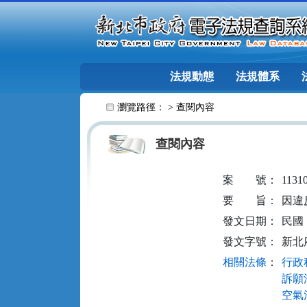
跳至主要內容
法規動態
法規體系
:::
瀏覽路徑： >
查閱內容
查閱內容
案
號：
1131
要
旨：
因違
發文日期：
民國 1
發文字號：
新北府
相關法條
：
行政程
訴願法
空氣污