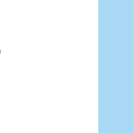





