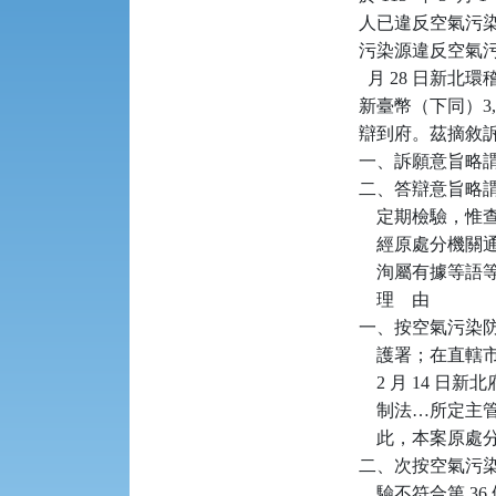
人已違反空氣污染防制
污染源違反空氣污染防
  月 28 日新北
新臺幣（下同）3
辯到府。茲摘敘訴
一、訴願意旨略謂：
二、答辯意旨略謂：訴
    定期檢驗，惟
    經原處分
    洵屬有據等語
    理    由

一、按空氣污染防
    護署；在直
    2 月 14
    制法…所
    此，本案原
二、次按空氣污染
    驗不符合第 