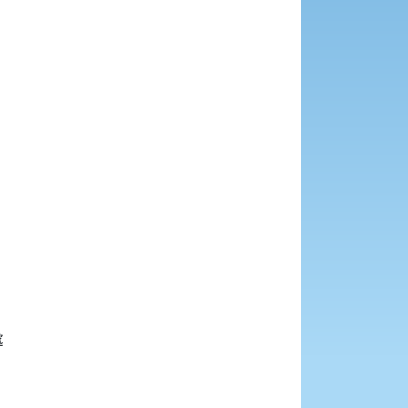







