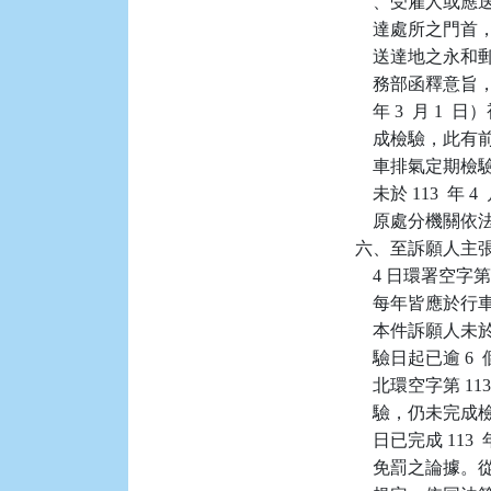
    、受雇人
    達處所之門
    送達地之永和
    務部函釋意
    年 3  
    成檢驗，
    車排氣定
    未於 113 
    原處分機關
六、至訴願人主張 1
    4 日環署空
    每年皆應於
    本件訴願人未於
    驗日起已逾 6
    北環空字第 11
    驗，仍未完成
    日已完成 1
    免罰之論據