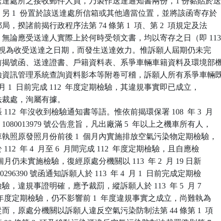
或應送達處所之接收郵件人員，乃製作送達通知書兩份，1 份黏貼於送
首，另 1  份置於該送達處所信箱或其他適當位置，並將該函寄存於

郵局，揆諸前揭行政程序法第 74 條第 1  項、第 2  項規定及法

旨，無論應受送達人實際上於何時受領文書，均以寄存之日（即 113
月 1  日）視為收受送達之日期，而發生送達效力。惟訴願人屆期仍未完

此有前揭號函、送達證書、戶籍資料表、系爭車輛車籍資料及環境部機
期檢驗資訊管理系統查詢資料影本等附卷可稽，訴願人所有系爭車輛既
 年 4  月 1  日前完成 112  年度定期檢驗，其違規事實即已成立，

依法裁處，洵屬有據。

12  年沒收到檢驗通知書等語。惟依前揭環保署 108  年 3  月

字第 1080013979 號公告意旨，凡出廠滿 5  年以上之機車所有人，

行車執照原發照月份前後 1  個月內實施排放空氣污染物定期檢驗，

 112  年 4  月至 6  月間完成 112  年度定期檢驗，且自應檢

  個月仍未實施檢驗，復經原處分機關以 113  年 2  月 19 日新

30296390 號函通知訴願人於 113  年 4  月 1  日前完成定期檢

檢驗，違規事證明確，應予裁罰，縱訴願人於 113  年 5  月 7

13  年度定期檢驗，仍不影響前 1  年度違規事實之成立，尚難執為

。從而，原處分機關以訴願人違反空氣污染防制法第 44 條第 1  項
