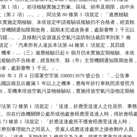
驗（第 1  項）。前項檢驗實施之對象、區域、頻率及期限，由中央

之（第 2  項）…。」、同法第 80 條第 3  項規定：「逾應檢驗

 個月仍未實施定期檢驗、未依規定申請複驗或複驗仍不合格者，經直轄

）主管機關通知限期改善，屆期未完成改善者，處新臺幣 3  千元以

萬元以下罰鍰…。」及移動污染源違反空氣污染防制法裁罰準則第 7  條

 3  目規定：「汽車所有人違反本法第 44 條第 1  項規定，其罰鍰

一、機車：…（三）逾應檢驗日起 6  個月仍未實施定期檢驗、未依

複驗或複驗仍不合格者，經直轄市、縣（巿）主管機關通知限期改善，
善者，處新臺幣 3  千元。」。

  年 3  月 4  日環署空字第 1080013979 號公告：「…公告事

華民國設籍且出廠滿 5  年以上之機車，應每年於行車執照原發照月

  個月內，至機車排放空氣污染物檢驗站，實施排放空氣污染物定期檢

第 72 條第 1  項規定：「送達，於應受送達人之住居所、事務
所為之。但在行政機關辦公處所或他處會晤應受送達人時，得於會晤處
、第 73 條第 1  項規定：「於應送達處所不獲會晤應受送達人時，

付與有辨別事理能力之同居人、受雇人或應送達處所之接收郵件人員。
4 條規定：「送達，不能依前 2  條規定為之者，得將文書寄存送達地
