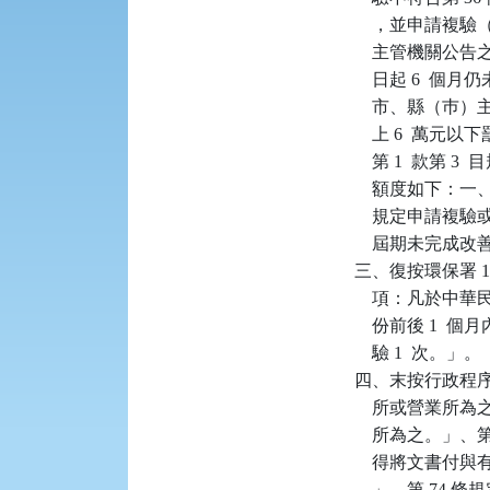
    ，並申請複
    主管機關公告
    日起 6 
    市、縣（巿
    上 6  
    第 1  款第
    額度如下：
    規定申請
    屆期未完成改
三、復按環保署 108
    項：凡於中
    份前後 1
    驗 1  次。」。

四、末按行政程序法
    所或營業
    所為之。」
    得將文書
    」、第 7