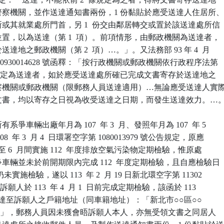
治或警察機關，並作送達通知書兩份，1 份黏貼於應受送達人住居所、
業所或其就業處所門首，另 1  份交由鄰居轉交或置於該送達處所信

當位置，以為送達（第 1  項）。前項情形，由郵政機關為送達者，

於送達地之郵政機關（第 2  項）…。」。又法務部 93 年 4  月

律字第 0930014628 號函釋：「按行政機關或郵政機關依行政程序法第

第 1  項規定為送達者，如於應受送達處所確已完成文書寄存於送達地之

、警察機關或郵政機關（限郵務人員送達適用）…無論應受送達人實際
受領文書，均以寄存之日視為收受送達之日期，而發生送達效力。…。
爭車輛出廠年月為 107  年 3  月、發照年月為 107  年 5

08  年 3  月 4  日環署空字第 1080013979 號公告規定，原應

年 4  月至 6  月間實施 112  年度排放空氣污染物定期檢驗，惟原處

系爭車輛並未於前開期限內完成 112  年度定期檢驗，且自應檢驗日

月仍未實施檢驗，遂以 113  年 2  月 19 日新北環空字第 11302

通知訴願人於 113  年 4  月 1  日前完成定期檢驗，該函於 113

 1  日送達至訴願人之戶籍地址（同車籍地址）：「新北市○○區○○

 巷 30 號」，郵務人員因未獲會晤訴願人本人，亦無受領文書之同居人
