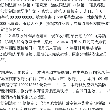
法第 44 條第 1  項規定，遂依同法第 80 條第 3  項及移動

制法裁罰準則第 7  條第 1  款第 3  目規定，以 113  年 6

環稽字第 00-000-000001  號裁處書（下稱系爭裁處書）裁處訴願人

,000 元罰鍰。訴願人不服，提起本件訴願，並據原處分機關檢卷答
辯意旨於次：

112 年沒收到檢驗通知書，現在收到罰單要罰 3,000  元等語。
願人所有系爭車輛，應於 112  年 4  月至 6  月間完成排氣

查爭車輛逾應檢驗日 6  個月仍未實施 112  年度排氣定期檢驗，

機關通知訴願人限期改善，屆期仍未完成改善，原處分機關依法處分，
等語。

制法第 2  條規定：「本法所稱主管機關：在中央為行政院環境保
轄市為直轄市政府；在縣（市）為縣（市）政府。」、本府 109  年

 日新北府環秘字第 1090218367 號公告：「主旨：本府關於空氣污染防

定主管機關權限，劃分予本府環境保護局執行…，自即日生效。」，準
處分機關為有權限處分之機關。

防制法第 44 條規定：「汽車應實施排放空氣污染物定期檢驗，檢
36 條第 2  項所定排放標準之車輛，應於檢驗日起 1  個月內修復
