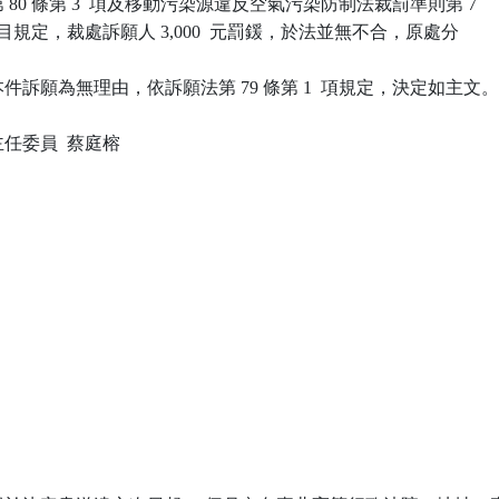
第 80 條第 3  項及移動污染源違反空氣污染防制法裁罰準則第 7

第 3  目規定，裁處訴願人 3,000  元罰鍰，於法並無不合，原處分

訴願為無理由，依訴願法第 79 條第 1  項規定，決定如主文。
委員  蔡庭榕
