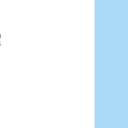







