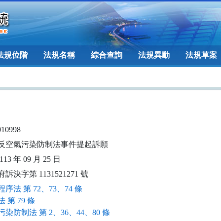
法規位階
法規名稱
綜合查詢
法規異動
法規草案
010998
反空氣污染防制法事件提起訴願
13 年 09 月 25 日
訴決字第 1131521271 號
序法 第 72、73、74 條
 第 79 條
染防制法 第 2、36、44、80 條