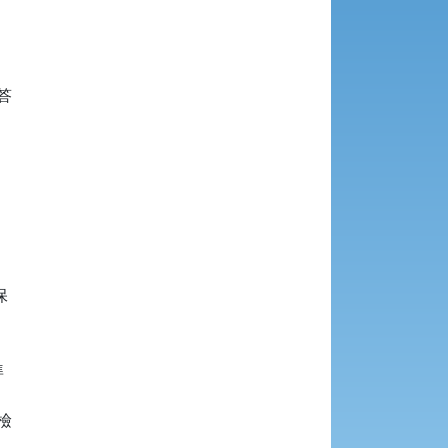











