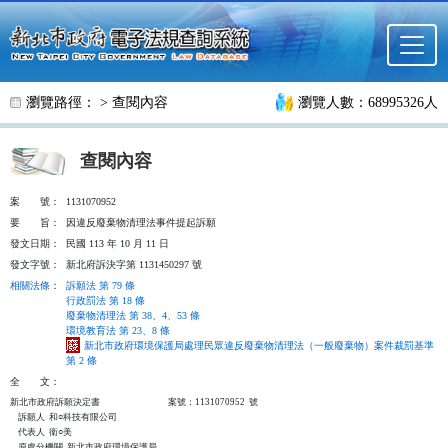
跳至主要內容
瀏覽路徑： >
查閱內容
瀏覽人數：68995326人
查閱內容
案
號：
1131070952
要
旨：
因違反廢棄物清理法事件提起訴願
發文日期：
民國 113 年 10 月 11 日
發文字號：
新北府訴決字第 1131450297 號
相關法條
：
訴願法 第 79 條
行政罰法 第 18 條
廢棄物清理法 第 38、4、53 條
環境教育法 第 23、8 條
新北市政府環境保護局處理民眾違反廢棄物清理法（一般廢棄物）案件裁罰基準
第 2 條
全
文：
新北市政府訴願決定書                                  案號：1131070952  號

    訴願人  和○科技有限公司

    代表人  衛○美

    原處分機關  新北市政府環境保護局
