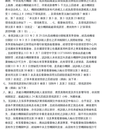
    團體、中央或地方機關（構）或其他組織違反環境保護法律或自治條例之行政法

    上義務，經處分機關處分停工、停業或新臺幣 5  千元以上罰鍰者，處分機關並

    應令該自然人、法人、機關或團體指派有代表權之人或負責環境保護權責人員接

    受 1  小時以上 8  小時以下環境講習。」及環境教育法施行細則第 7  條第 1

    款、第 7  款規定：「本法第 8  條第 2  第 3  款、第 3  項及第 23 條所定

    環境保護法律如下：一、環境教育法。…七、廢棄物清理法。」及環境講習執行

    辦法第 8  條第 1  項規定：「處分機關裁處環境講習，應依附件 1  計算環境

    講習時數（第 1  項）。」。

六、卷查訴願人於 113  年 2  月 29 日向高雄機場分關報運系爭貨物，經高雄機場

    分關於 113  年 3  月 3  日會同訴願人委任之昇鴻報關行人員開箱查驗，判定

    系爭貨物為破碎之附零組件廢印刷電路板廢棄物，經環管署中區環境管理中心判

    定係屬有害事業廢棄物，且非屬環管署公告屬產業用料需求之事業廢棄物之範疇

    ，並經環管署以 113  年 3  月 7  日環管中字第 1137106805 號移由原處分機

    關辦理；經原處分機關審查後，認訴願人未依規定向原處分機關申請核發事業廢

    棄物輸出許可文件，逕行輸出有害事業廢棄物，此有環管署上述號函、高雄機場

    分關 113  年 3  月 3  日查驗照片附卷可稽。是原處分機關，認訴願人已違反

    廢棄物清理法第 38 條第 1  項及事業廢棄物輸入輸出管理辦法第 3  條規定，

    爰依同法第 53 條第 3  款及違反廢棄物清理法罰鍰額度裁罰準則第 2  條第 1

    項第 2  款規定，計算本案違規情節之罰鍰金額（摘錄）如下表：

七、另依環境講習執行辦法第 8  條第 1  項附件 1  及第 2  項規定，環境講習時

    數（摘錄）如下表：

八、據上，原處分機關審酌訴願人違規情節、應受責難程度及所生影響等情，依前開

    相關規定，裁處訴願人 24 萬元罰鍰及環境講習 2  小時，洵屬有據。

九、至訴願人主張系爭貨物係詳實填載相關文件後依規定申報出口，合乎規定，並無

    虛偽不實填載貨品規格及名稱之情事，且經高雄關函命更正貨品名稱，嗣後遭判

    定為有害事業廢棄物，亦非訴願人得以掌控，然訴願人亦坦承縱無故意惟確有疏

    失，原處分機關裁罰金額對於非蓄意違規及初犯之訴願人而言，顯不符比例原則

    等語，按廢棄物清理法第 38 條第 1  項及事業廢棄物輸入輸出管理辦法第 11

    條規定，有害廢棄物之輸出，應由該廢棄物之產源事業、甲級廢棄物清除機構向

    直轄市主管機關申請，經核轉中央主管機關同意後，由直轄市主管機關核發許可
