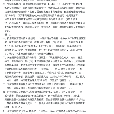
    蓄意違規及初犯之訴願人而言，顯不符比例原則等語。

二、答辯意旨略謂：原處分機關係依環管署 113  年 3  月 7  日環管中字第 11371

    06805 號函辦理，案經原處分機關審查後，認訴願人未依規定向原處分機關申請

    核發事業廢棄物輸出許可文件，逕行輸出有害事業廢棄物，已違反廢棄物清理法

    第 38 條第 1  項及事業廢棄物輸入輸出管理辦法第 3  條規定，依同法第 53

    條第 3  款及違反廢棄物清理法罰鍰額度裁罰準則第 2  條第 1  項第 2  款規

    定，裁罰訴願人。且訴願人既從事相關行業，則其對於相關法令自有應主動瞭解

    並加以遵循之義務，故訴願人所述，實難採憑。原處分機關依法處分，並無違誤

    等語。

    理    由

一、按廢棄物清理法第 4  條規定：「本法所稱主管機關：在中央為行政院環境保護

    署；在直轄市為直轄市政府；在縣（市）為縣（市）政府。」，及本府 109  年

    2 月 14 日新北府環秘字第 1090218367 號公告：「本府關於…廢棄物清理法…

    環境教育法…所定主管機關權限，劃分予本府環境保護局執行，…自即日生效。

    」。準此，本案原處分機關為有權限處分之機關。

二、次按廢棄物清理法第 38 條第 1  項規定：「事業廢棄物之輸入、輸出、過境、

    轉口，應向直轄市、縣（市）主管機關申請核發許可文件，始得為之；其屬有害

    事業廢棄物者，並應先經中央主管機關之同意。但經中央主管機關會商目的事業

    主管機關公告屬產業用料需求者，不在此限。」、第 53 條第 3  款規定：「有

    下列情形之一者，處新臺幣 6  萬元以上 1  千萬元以下罰鍰。經限期改善，屆

    期仍未完成改善者，按次處罰。情節重大者，並得命其停工或停業：…三、輸入

    、輸出、過境、轉口廢棄物違反第 38 條第 1  項至第 5  項規定。」。

三、又按事業廢棄物輸入輸出管理辦法第 3  條第 1  項前段規定：「廢棄物之輸入

    、輸出、過境及轉口，應依本辦法規定申請許可後，始得為之。」。

四、再按違反廢棄物清理法罰鍰額度裁罰準則第 2  條第 1  項第 2  款規定：「違

    反本法者，罰鍰額度除依下列規定裁處外，依行政罰法第 18 條第 1  項規定，

    應審酌違反本法義務行為應受責難程度、所生影響及因違反本法義務所得之利益

    ，並得考量受處罰者之資力：二、行為人違反本法義務規定之行為涉及事業廢棄

    物者，適用附表 2。…」。

五、又按環境教育法第 23 條規定：「自然人、法人、設有代表人或管理人之非法人
