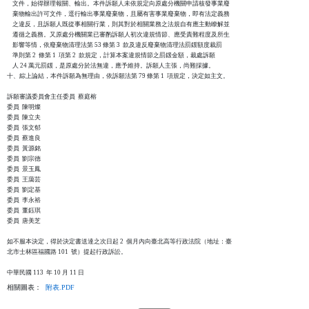
    文件，始得辦理報關、輸出。本件訴願人未依規定向原處分機關申請核發事業廢

    棄物輸出許可文件，逕行輸出事業廢棄物，且屬有害事業廢棄物，即有法定義務

    之違反，且訴願人既從事相關行業，則其對於相關業務之法規自有應主動瞭解並

    遵循之義務。又原處分機關業已審酌訴願人初次違規情節、應受責難程度及所生

    影響等情，依廢棄物清理法第 53 條第 3  款及違反廢棄物清理法罰鍰額度裁罰

    準則第 2  條第 1  項第 2  款規定，計算本案違規情節之罰鍰金額，裁處訴願

    人 24 萬元罰鍰，是原處分於法無違，應予維持。訴願人主張，尚難採據。

十、綜上論結，本件訴願為無理由，依訴願法第 79 條第 1  項規定，決定如主文。

訴願審議委員會主任委員  蔡庭榕

委員  陳明燦

委員  陳立夫

委員  張文郁

委員  蔡進良

委員  黃源銘

委員  劉宗德

委員  景玉鳳

委員  王藹芸

委員  劉定基

委員  李永裕

委員  董鈺琪

委員  唐美芝

如不服本決定，得於決定書送達之次日起 2  個月內向臺北高等行政法院（地址：臺

北市士林區福國路 101  號）提起行政訴訟。

相關圖表：
附表.PDF