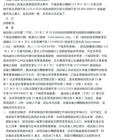
上列訴願人因違反廢棄物清理法事件，不服原處分機關 113  年 6  月 11 日新北環

稽字新北環稽字第 1131113559 號函併附同日新北環稽字第 00-000-000014  號裁處

書所為之處分，提起訴願一案，本府依法決定如下：

    主    文

訴願駁回。

    事    實

緣訴願人於民國（下同）113 年 2  月 29 日向財政部關務署高雄關高雄機場分關（

下稱高雄機場分關）報運出口貨物「Used memory chip」1 批（後經財政部關務署高

雄關以 113  年 3  月 8  日高普機字第 1131006505 號函更正貨名為 Waste memor

y chip，報單號碼：BG／／13/420/E0498，下稱系爭貨物），經高雄機場分關於 113

  年 3  月 3  日會同訴願人委任之昇鴻報關行人員開箱查驗系爭貨物，判定系爭貨

物為破碎之附零組件廢印刷電路板廢棄物，經環境部環境管理署（下稱環管署）中區

環境管理中心判定係屬有害事業廢棄物，且非屬環管署公告屬產業用料需求之事業廢

棄物之範疇，並經環管署以 113  年 3  月 7  日環管中字第 1137106805 號函移由

原處分機關辦理；案經原處分機關審查後，認訴願人未依規定向原處分機關申請核發

事業廢棄物輸出許可文件，逕行輸出有害事業廢棄物，已違反廢棄物清理法第 38 條

第 1  項及事業廢棄物輸入輸出管理辦法第 3  條規定，爰依廢棄物清理法第 53 條

第 3  款及違反廢棄物清理法罰鍰額度裁罰準則第 2  條第 1  項第 2  款規定，以

 113  年 6  月 11 日新北環稽字新北環稽字第 1131113559 號函併附同日新北環稽

字第 00-000-000014  號（下稱系爭裁處書），處訴願人新臺幣（下同）24  萬元罰

鍰，並依環境教育法第 23 條規定及環境講習執行辦法第 8  條第 1  項規定，裁處

環境講習 2  小時。訴願人不服，提起本件訴願，並據原處分機關檢卷答辯到府。茲

摘敘訴辯意旨於次：

一、訴願意旨略謂：系爭貨物係詳實填載相關文件後依規定申報出口，合乎規定，並

    無虛偽不實填載貨品規格及名稱之情事，且經高雄關函命更正貨品名稱，訴願人

    業配合修正，顯見訴願人確實均遵循規定辦理系爭貨品之出口，絕無蓄意違反規

    定之情事，嗣後遭判定為有害事業廢棄物，亦非訴願人得以掌控，然訴願人亦坦

    承縱無故意惟確有疏失，經與原處分機關溝通後，於收到裁處書後深感錯愕，對

    於裁罰金額應為初犯 6  萬元，卻高達 24 萬元，原處分機關裁罰之金額對於非
