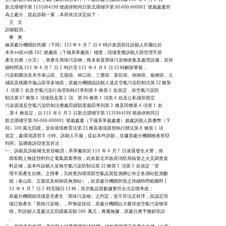
新北環稽字第 1131064198 號函併附同日新北環稽字第 00-000-000001  號裁處書所

為之處分，提起訴願一案，本府依法決定如下：

    主    文

訴願駁回。

    事    實

緣原處分機關於民國（下同）113 年 4  月 7  日 4  時許派員前往訴願人所屬位於

本市○○區○○路 102  號廠區（下稱系爭廠區）稽查，現場查獲訴願人因管理不當

產生自燃（火災），致產生異味污染物，惟未裝置異味污染物收集及處理設備，其持

續時間為 113  年 4  月 7  日 2  時許至 113  年 4  月 8  日 13 時解除警報，

污染範圍涉及本市泰山區、五股區、林口區、三重區、新莊區、樹林區、板橋區、土

城區及桃園市龜山區等多地區，原處分機關認訴願人違反空氣污染防制法第 32 條第

 1  項第 3  款及空氣污染行為管制執行準則第 8  條第 1  款規定，依空氣污染防

制法第 67 條第 1  項後段及第 2  項、第 96 條第 1  項第 4  款及公私場所固定

污染源違反空氣污染防制法應處罰鍰額度裁罰準則第 3  條及同條第 4  項第 1  款

、第 4  條規定，以 113  年 6  月 3  日新北環稽字第 1131064198 號函併附同日

新北環稽字第 00-000-000001  號裁處書（下稱系爭裁處書）裁處訴願人新臺幣（下

同）500 萬元罰鍰，並依環境教育法第 23 條及環境講習執行辦法第 8  條第 1  項

規定，處環境講習 8  小時。訴願人不服，提起本件訴願，並據原處分機關檢卷答辯

到府。茲摘敘訴辯意旨於次：

一、訴願及訴願補充意旨略謂：系爭廠區於 113  年 4  月 7  日凌晨發生火警，係

    因客觀上無從預料到之電氣因素導致，此有新北市政府消防局核發之火災調查資

    料足稽，故本件訴願人並無空氣污染防制法第 32 條第 1  項第 3  款規定「管

    理不當產生自燃」之情事；又經查詢環境部空氣品質監測網公布之各測站監測數

    值（泰山區、五股區及樹林區無測站），於原處分機關所指之持續時間範圍即 1

    13  年 4  月 7  日 2  時至隔日 13 時，其空氣品質數據實符合法定標準值；

    原處分機關就現場是否產生「異味污染物」之判定，並不符法定程序，其認定現

    場已致產生「異味污染物」，即無從採信，原處分機關以大量排放空氣污染物等

    情，對訴願人逕處法定罰鍰最高額 500  萬元，實屬無據，原處分應予撤銷等語

    。
