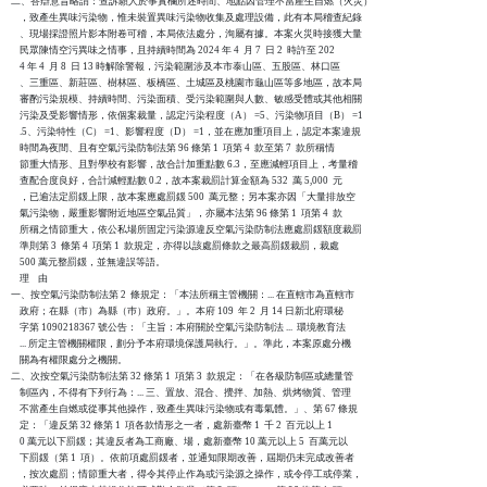
二、答辯意旨略謂：查訴願人於事實欄所述時間、地點因管理不當產生自燃（火災）

    ，致產生異味污染物，惟未裝置異味污染物收集及處理設備，此有本局稽查紀錄

    、現場採證照片影本附卷可稽，本局依法處分，洵屬有據。本案火災時接獲大量

    民眾陳情空污異味之情事，且持續時間為 2024 年 4  月 7  日 2  時許至 202

    4 年 4  月 8  日 13 時解除警報，污染範圍涉及本市泰山區、五股區、林口區

    、三重區、新莊區、樹林區、板橋區、土城區及桃園市龜山區等多地區，故本局

    審酌污染規模、持續時間、污染面積、受污染範圍與人數、敏感受體或其他相關

    污染及受影響情形，依個案裁量，認定污染程度（A） =5、污染物項目（B） =1

    .5、污染特性（C） =1、影響程度（D） =1，並在應加重項目上，認定本案違規

    時間為夜間、且有空氣污染防制法第 96 條第 1  項第 4  款至第 7  款所稱情

    節重大情形、且對學校有影響，故合計加重點數 6.3，至應減輕項目上，考量稽

    查配合度良好，合計減輕點數 0.2，故本案裁罰計算金額為 532  萬 5,000  元

    ，已逾法定罰鍰上限，故本案應處罰鍰 500  萬元整；另本案亦因「大量排放空

    氣污染物，嚴重影響附近地區空氣品質」，亦屬本法第 96 條第 1  項第 4  款

    所稱之情節重大，依公私場所固定污染源違反空氣污染防制法應處罰鍰額度裁罰

    準則第 3  條第 4  項第 1  款規定，亦得以該處罰條款之最高罰鍰裁罰，裁處

    500 萬元整罰鍰，並無違誤等語。

    理    由

一、按空氣污染防制法第 2  條規定：「本法所稱主管機關：... 在直轄市為直轄市

    政府；在縣（市）為縣（巿）政府。」。本府 109  年 2  月 14 日新北府環秘

    字第 1090218367 號公告：「主旨：本府關於空氣污染防制法 ...  環境教育法

    ... 所定主管機關權限，劃分予本府環境保護局執行。」。準此，本案原處分機

    關為有權限處分之機關。

二、次按空氣污染防制法第 32 條第 1  項第 3  款規定：「在各級防制區或總量管

    制區內，不得有下列行為：... 三、置放、混合、攪拌、加熱、烘烤物質、管理

    不當產生自燃或從事其他操作，致產生異味污染物或有毒氣體。」、第 67 條規

    定：「違反第 32 條第 1  項各款情形之一者，處新臺幣 1  千 2  百元以上 1

    0 萬元以下罰鍰；其違反者為工商廠、場，處新臺幣 10 萬元以上 5  百萬元以

    下罰鍰（第 1  項）。依前項處罰鍰者，並通知限期改善，屆期仍未完成改善者

    ，按次處罰；情節重大者，得令其停止作為或污染源之操作，或令停工或停業，
