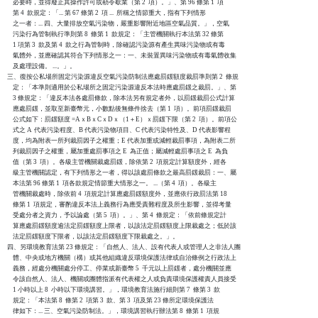
    必要時，並得廢止其操作許可或勒令歇業（第 2  項）。」、第 96 條第 1  項

    第 4  款規定：「... 第 67 條第 2  項 ...  所稱之情節重大，指有下列情形

    之一者：... 四、大量排放空氣污染物，嚴重影響附近地區空氣品質。」，空氣

    污染行為管制執行準則第 8  條第 1  款規定：「主管機關執行本法第 32 條第

    1 項第 3  款及第 4  款之行為管制時，除確認污染源有產生異味污染物或有毒

    氣體外，並應確認其符合下列情形之一：一、未裝置異味污染物或有毒氣體收集

    及處理設備。 ...。」。

三、復按公私場所固定污染源違反空氣污染防制法應處罰鍰額度裁罰準則第 2  條規

    定：「本準則適用於公私場所之固定污染源違反本法時應處罰鍰之裁罰。」、第

    3 條規定：「違反本法各處罰條款，除本法另有規定者外，以罰鍰裁罰公式計算

    應處罰鍰，並取至新臺幣元，小數點後無條件捨去（第 1  項）。前項罰鍰裁罰

    公式如下：罰鍰額度 =AｘBｘCｘDｘ（1＋E）ｘ罰鍰下限（第 2  項）。前項公

    式之 A  代表污染程度、B 代表污染物項目、C 代表污染特性及、D 代表影響程

    度，均為附表一所列裁罰因子之權重；E 代表加重或減輕裁罰事項，為附表二所

    列裁罰因子之權重，屬加重處罰事項之 E  為正值；屬減輕處罰事項之 E  為負

    值（第 3  項）。各級主管機關裁處罰鍰，除依第 2  項規定計算額度外，經各

    級主管機關認定，有下列情形之一者，得以該處罰條款之最高罰鍰裁罰：一、屬

    本法第 96 條第 1  項各款規定情節重大情形之一。 ...（第 4  項）。各級主

    管機關裁處時，除依前 4  項規定計算應處罰鍰額度外，並應依行政罰法第 18

    條第 1  項規定，審酌違反本法上義務行為應受責難程度及所生影響，並得考量

    受處分者之資力，予以論處（第 5  項）。」、第 4  條規定：「依前條規定計

    算應處罰鍰額度逾法定罰鍰額度上限者，以該法定罰鍰額度上限裁處之；低於該

    法定罰鍰額度下限者，以該法定罰鍰額度下限裁處之。」。

四、另環境教育法第 23 條規定：「自然人、法人、設有代表人或管理人之非法人團

    體、中央或地方機關（構）或其他組織違反環境保護法律或自治條例之行政法上

    義務，經處分機關處分停工、停業或新臺幣 5  千元以上罰鍰者，處分機關並應

    令該自然人、法人、機關或團體指派有代表權之人或負責環境保護權責人員接受

    1 小時以上 8  小時以下環境講習。」，環境教育法施行細則第 7  條第 3  款

    規定：「本法第 8  條第 2  項第 3  款、第 3  項及第 23 條所定環境保護法

    律如下：... 三、空氣污染防制法。」，環境講習執行辦法第 8  條第 1  項規
