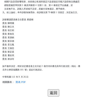
    相關污染及受影響情形，依前揭公私場所固定污染源違反空氣污染防制法應處罰

    鍰額度裁罰準則第 3  條及同條第 4  項第 1  款、第 4  條規定予以裁處，於

    法並無不合。訴願人所述核不足採，原處分並無違誤，應予維持。

九、綜上論結，本件訴願為無理由，依訴願法第 79 條第 1  項規定，決定如主文。

訴願審議委員會主任委員  蔡庭榕

委員  陳明燦

委員  陳立夫

委員  張文郁

委員  蔡進良

委員  黃源銘

委員  劉宗德

委員  景玉鳳

委員  王藹芸

委員  劉定基

委員  董鈺琪

委員  林泳玲

如不服本決定，得於決定書送達之次日起 2  個月內向臺北高等行政法院（地址：臺

北市士林區福國路 101  號）提起行政訴訟。

相關圖表：
附表.PDF