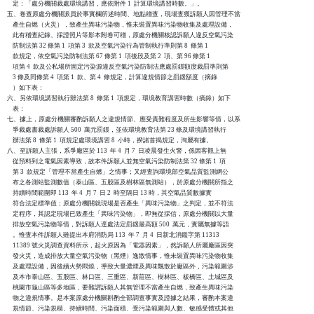
    定：「處分機關裁處環境講習，應依附件 1  計算環境講習時數。」。

五、卷查原處分機關派員於事實欄所述時間、地點稽查，現場查獲訴願人因管理不當

    產生自燃（火災），致產生異味污染物，惟未裝置異味污染物收集及處理設備，

    此有稽查紀錄、採證照片等影本附卷可稽，原處分機關核認訴願人違反空氣污染

    防制法第 32 條第 1  項第 3  款及空氣污染行為管制執行準則第 8  條第 1

    款規定，依空氣污染防制法第 67 條第 1  項後段及第 2  項、第 96 條第 1

    項第 4  款及公私場所固定污染源違反空氣污染防制法應處罰鍰額度裁罰準則第

    3 條及同條第 4  項第 1  款、第 4  條規定，計算違規情節之罰鍰額度（摘錄

    ）如下表：

六、另依環境講習執行辦法第 8  條第 1  項規定，環境教育講習時數（摘錄）如下

    表：

七、據上，原處分機關審酌訴願人之違規情節、應受責難程度及所生影響等情，以系

    爭裁處書裁處訴願人 500  萬元罰鍰，並依環境教育法第 23 條及環境講習執行

    辦法第 8  條第 1  項規定處環境講習 8  小時，揆諸首揭規定，洵屬有據。

八、至訴願人主張，系爭廠區於 113  年 4  月 7  日凌晨發生火警，係因客觀上無

    從預料到之電氣因素導致，故本件訴願人並無空氣污染防制法第 32 條第 1  項

    第 3  款規定「管理不當產生自燃」之情事；又經查詢環境部空氣品質監測網公

    布之各測站監測數值（泰山區、五股區及樹林區無測站），於原處分機關所指之

    持續時間範圍即 113  年 4  月 7  日 2  時至隔日 13 時，其空氣品質數據實

    符合法定標準值；原處分機關就現場是否產生「異味污染物」之判定，並不符法

    定程序，其認定現場已致產生「異味污染物」，即無從採信，原處分機關以大量

    排放空氣污染物等情，對訴願人逕處法定罰鍰最高額 500  萬元，實屬無據等語

    。惟查本件訴願人雖提出本府消防局 113  年 7  月 4  日新北消鑑字第 11313

    11389 號火災調查資料所示，起火原因為「電器因素」，然訴願人所屬廠區因突

    發火災，造成排放大量空氣污染物（黑煙）逸散情事，惟未裝置異味污染物收集

    及處理設備，因後續火勢悶燒，導致大量濃煙及異味飄散於廠區外，污染範圍涉

    及本市泰山區、五股區、林口區、三重區、新莊區、樹林區、板橋區、土城區及

    桃園市龜山區等多地區，要難謂訴願人其無管理不當產生自燃，致產生異味污染

    物之違規情事。是本案原處分機關斟酌全部調查事實及證據之結果，審酌本案違

    規情節、污染規模、持續時間、污染面積、受污染範圍與人數、敏感受體或其他
