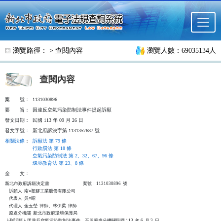
跳至主要內容
瀏覽路徑： >
查閱內容
瀏覽人數：69035134人
查閱內容
案
號：
1131030896
要
旨：
因違反空氣污染防制法事件提起訴願
發文日期：
民國 113 年 09 月 26 日
發文字號：
新北府訴決字第 1131357687 號
相關法條
：
訴願法 第 79 條
行政罰法 第 18 條
空氣污染防制法 第 2、32、67、96 條
環境教育法 第 23、8 條
全
文：
新北市政府訴願決定書                                  案號：1131030896  號

    訴願人  南○塑膠工業股份有限公司

    代表人  吳○昭

    代理人  金玉瑩  律師、林伊柔  律師

    原處分機關  新北市政府環境保護局

上列訴願人因違反空氣污染防制法事件，不服原處分機關民國 113  年 6  月 3  日
