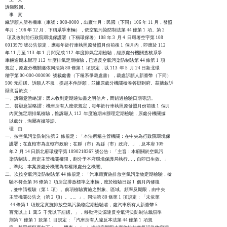
訴願駁回。

    事    實

緣訴願人所有機車（車號：000-0000，出廠年月：民國（下同）106 年 11 月，發照

年月：106 年 12 月，下稱系爭車輛），依空氣污染防制法第 44 條第 1  項、第 2

  項及改制前行政院環境保護署（下稱環保署）108 年 3  月 4  日環署空字第 108

0013979 號公告規定，應每年於行車執照原發照月份前後 1  個月內，即應於 112

年 11 月至 113  年 1  月間完成 112  年度排氣定期檢驗，經原處分機關查核系爭

車輛逾期未辦理 112  年度排氣定期檢驗，已違反空氣污染防制法第 44 條第 1  項

規定，原處分機關遂依同法第 80 條第 1  項規定，以 113  年 5  月 24 日新北環

稽字第 00-000-000090  號裁處書（下稱系爭裁處書），裁處訴願人新臺幣（下同）

500 元罰鍰。訴願人不服，提起本件訴願，並據原處分機關檢卷答辯到府。茲摘敘訴

辯意旨於次：

一、訴願意旨略謂：因未收到定期通知書之明信片，而錯過檢驗日期等語。

二、答辯意旨略謂：機車所有人應依規定，每年於行車執照原發照月份前後 1  個月

    內實施定期排氣檢驗，惟訴願人 112  年度逾期未辦理定期檢驗，原處分機關據

    以處分，洵屬有據等語。

    理    由

一、按空氣污染防制法第 2  條規定：「本法所稱主管機關：在中央為行政院環境保

    護署；在直轄市為直轄市政府；在縣（市）為縣（市）政府。」，及本府 109

    年 2  月 14 日新北府環秘字第 1090218367 號公告：「主旨：本府關於空氣污

    染防制法…所定主管機關權限，劃分予本府環境保護局執行…，自即日生效。」

    。準此，本案原處分機關為有權限處分之機關。

二、次按空氣污染防制法第 44 條規定：「汽車應實施排放空氣污染物定期檢驗，檢

    驗不符合第 36 條第 2  項所定排放標準之車輛，應於檢驗日起 1  個月內修復

    ，並申請複驗（第 1  項）。前項檢驗實施之對象、區域、頻率及期限，由中央

    主管機關公告之（第 2  項）。…。」、同法第 80 條第 1  項規定：「未依第

     44 條第 1  項規定實施排放空氣污染物定期檢驗者，處汽車所有人新臺幣 5

    百元以上 1  萬 5  千元以下罰鍰。」，移動污染源違反空氣污染防制法裁罰準

    則第 7  條第 1  款第 1  目規定：「汽車所有人違反本法第 44 條第 1  項規
