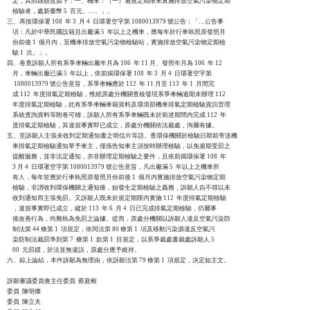
    定，其罰鍰額度如下：一、機車：（一）逾規定期限未實施排放空氣污染物定期

    檢驗者，處新臺幣 5  百元。…。」。

三、再按環保署 108  年 3  月 4  日環署空字第 1080013979 號公告：「…公告事

    項：凡於中華民國設籍且出廠滿 5  年以上之機車，應每年於行車執照原發照月

    份前後 1  個月內，至機車排放空氣污染物檢驗站，實施排放空氣污染物定期檢

    驗 1  次。」。

四、卷查訴願人所有系爭車輛出廠年月為 106  年 11 月、發照年月為 106  年 12

    月，車輛出廠已滿 5  年以上，依前揭環保署 108  年 3  月 4  日環署空字第

     1080013979 號公告意旨，系爭車輛應於 112  年 11 月至 113  年 1  月間完

    成 112  年度排氣定期檢驗，惟經原處分機關查核發現系爭車輛逾期未辦理 112

    年度排氣定期檢驗，此有系爭車輛車籍資料及環境部機車排氣定期檢驗資訊管理

    系統查詢資料等附卷可稽，訴願人所有系爭車輛既未於前述期間內完成 112  年

    度排氣定期檢驗，其違規事實即已成立，原處分機關依法裁處，洵屬有據。

五、至訴願人主張未收到定期通知書之明信片等語。查環保機關於檢驗日期前寄送機

    車排氣定期檢驗通知單予車主，僅係告知車主須按時辦理檢驗，以免逾期受罰之

    提醒服務，並非法定通知，亦非辦理定期檢驗之要件，且依前揭環保署 108  年

    3 月 4  日環署空字第 1080013979 號公告意旨，凡出廠滿 5  年以上之機車所

    有人，每年皆應於行車執照原發照月份前後 1  個月內實施排放空氣污染物定期

    檢驗，非謂收到環保機關之通知後，始發生定期檢驗之義務，訴願人自不得以未

    收到通知而主張免罰。又訴願人既未於規定期限內實施 112  年度排氣定期檢驗

    ，違規事實即已成立，縱於 113  年 6  月 4  日已完成排氣定期檢驗，仍屬事

    後改善行為，尚難執為免罰之論據。從而，原處分機關以訴願人違反空氣污染防

    制法第 44 條第 1  項規定，依同法第 80 條第 1  項及移動污染源違反空氣污

    染防制法裁罰準則第 7  條第 1  款第 1  目規定，以系爭裁處書裁處訴願人 5

    00  元罰鍰，於法並無違誤，原處分應予維持。

六、綜上論結，本件訴願為無理由，依訴願法第 79 條第 1  項規定，決定如主文。

訴願審議委員會主任委員  蔡庭榕

委員  陳明燦

委員  陳立夫
