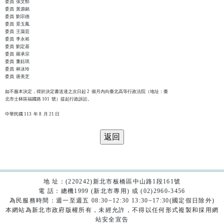
委員  張文郁

委員  黃源銘

委員  劉宗德

委員  景玉鳳

委員  王藹芸

委員  李永裕

委員  劉定基

委員  羅承宗

委員  董鈺琪

委員  林泳玲

委員  唐美芝

如不服本決定，得於決定書送達之次日起 2  個月內向臺北高等行政法院（地址：臺

北市士林區福國路 101  號）提起行政訴訟。

地 址：(220242)新北市板橋區中山路1段161號
電 話：總機1999 (新北市專用) 或 (02)2960-3456
為民服務時間：週一至週五 08:30~12:30 13:30~17:30(國定假日除外)
本網站為新北市政府版權所有，未經允許，不得以任何形式複製和採用網
站安全宣告