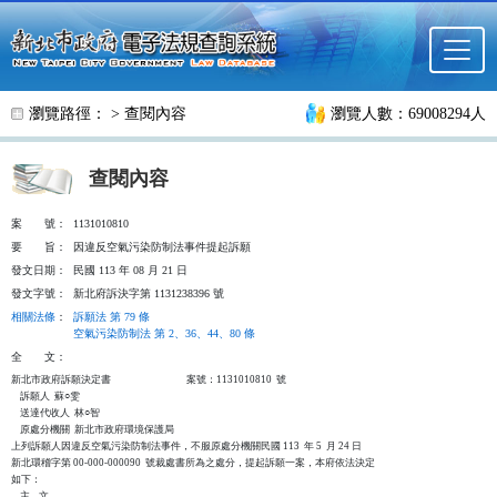
跳至主要內容
瀏覽路徑： >
查閱內容
瀏覽人數：69008294人
查閱內容
案
號：
1131010810
要
旨：
因違反空氣污染防制法事件提起訴願
發文日期：
民國 113 年 08 月 21 日
發文字號：
新北府訴決字第 1131238396 號
相關法條
：
訴願法 第 79 條
空氣污染防制法 第 2、36、44、80 條
全
文：
新北市政府訴願決定書                                  案號：1131010810  號

    訴願人  蘇○雯

    送達代收人  林○智

    原處分機關  新北市政府環境保護局

上列訴願人因違反空氣污染防制法事件，不服原處分機關民國 113  年 5  月 24 日

新北環稽字第 00-000-000090  號裁處書所為之處分，提起訴願一案，本府依法決定

如下：

    主    文
