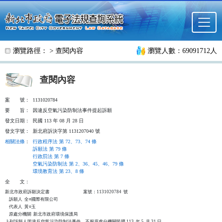
跳至主要內容
瀏覽路徑： >
查閱內容
瀏覽人數：69091712人
查閱內容
案
號：
1131020784
要
旨：
因違反空氣污染防制法事件提起訴願
發文日期：
民國 113 年 08 月 28 日
發文字號：
新北府訴決字第 1131207040 號
相關法條
：
行政程序法 第 72、73、74 條
訴願法 第 79 條
行政罰法 第 7 條
空氣污染防制法 第 2、36、45、46、79 條
環境教育法 第 23、8 條
全
文：
新北市政府訴願決定書                                  案號：1131020784  號

    訴願人  全○國際有限公司

    代表人  黃○玉

    原處分機關  新北市政府環境保護局

上列訴願人因違反空氣污染防制法事件，不服原處分機關民國 113  年 5  月 31 日
