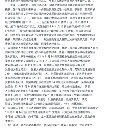
    將文書付與有辨別事理能力之同居人、受雇人或應送達處所之接收郵件人員。」

    、「送達，不能依前 2  條規定為之者，得將文書寄存送達地之地方自治或警察

    機關，並作送達通知書兩份，一份黏貼於應受送達人住居所、事務所、營業所或

    其就業處所門首，另一份交由鄰居轉交或置於該送達處所信箱或其他適當位置，

    以為送達（第 1  項）。前項情形，由郵政機關為送達者，得將文書寄存於送達

    地之郵政機關（第 2  項）。」，行政程序法第 72 條第 2  項、第 73 條第 1

    項、第 74 條分別定有明文。又法務部 93 年 4  月 13 日法律字第 093001462

    8 號函釋：「按行政機關或郵政機關依行政程序法第 74 條第 1  項規定為送達

    者，如於應受送達處所確已完成文書寄存於送達地之地方自治、警察機關或郵政

    機關（限郵務人員送達適用），…無論應受送達人實際上於何時受領文書，均以

    寄存之日視為收受送達之日期，而發生送達效力。」。

五、卷查訴願人所有系爭車輛於事實欄所述之時間、地點，經原處分機關檢查人員目

    測判煙判定所排放之空氣污染不符合排放標準，原處分機關遂以系爭檢測通知函

    通知訴願人，系爭車輛應於 112  年 9  月 14 日前至檢測地點接受排放空氣污

    染物不定期檢測，該函於 112  年 8  月 14 日送達至訴願人公司登記地址新北

    市○○區○○路 250  巷 114  號 4  樓，因郵務人員均未獲會晤訴願人本人亦

    無受領文書之同居人、受雇人或應送達處所之接收郵件人員，乃製作送達通知書

    2 份，1 份黏貼於送達處所之門首，另 1  份置於送達處所信箱，並將系爭處分

    書寄存於板橋漢生郵局（23  支），此有系爭檢測通知函、送達證書及公司登記

    資料等附卷可稽。揆諸前揭行政程序法第 74 條規定及法務部函釋，系爭檢測通

    知函自 112  年 8  月 14 日寄存送達於郵局之日起，即生合法送達效力，訴願

    人即應於規定期限前完成檢驗，其逾期未檢驗，業已違反空氣污染防制法第 46

    條第 1  項規定，原處分機關依同法第 79 條及移動污染源違反空氣污染防制法

    裁罰準則第 8  條第 1  項第 3  款規定，以首揭裁處書，裁處訴願人 1  萬元

    罰鍰，並依環境教育法第 23 條規定裁處環境講習 1  小時，洵屬有據。

六、至訴願人主張一直未收到驗車通知，非逾期未驗車一節，查系爭檢測通知函業於

    112 年 8  月 14 日合法寄存送達板橋第 23 支郵局，此有該函送達證書影本附

    卷可稽，訴願主張，尚非可採。是本案原處分機關裁處於法並無違誤，原處分應

    予維持。

七、綜上論結，本件訴願為無理由，依訴願法第 79 條第 1  項規定，決定如主文。
