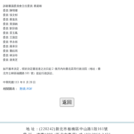
訴願審議委員會主任委員  蔡庭榕

委員  陳明燦

委員  張文郁

委員  蔡進良

委員  黃源銘

委員  劉宗德

委員  景玉鳳

委員  王藹芸

委員  李永裕

委員  羅承宗

委員  董鈺琪

委員  林泳玲

委員  唐美芝

如不服本決定，得於決定書送達之次日起 2  個月內向臺北高等行政法院（地址：臺

北市士林區福國路 101  號）提起行政訴訟。

相關圖表：
附表.PDF
地 址：(220242)新北市板橋區中山路1段161號