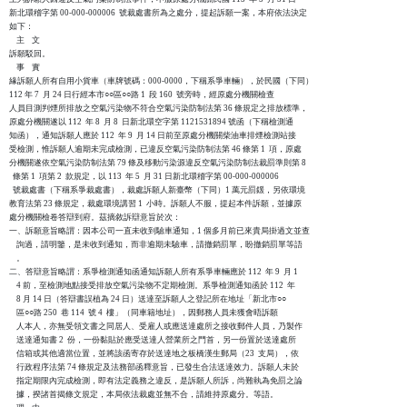
新北環稽字第 00-000-000006  號裁處書所為之處分，提起訴願一案，本府依法決定

如下：

    主    文

訴願駁回。

    事    實

緣訴願人所有自用小貨車（車牌號碼：000-0000，下稱系爭車輛），於民國（下同）

112 年 7  月 24 日行經本市○○區○○路 1  段 160  號旁時，經原處分機關檢查

人員目測判煙所排放之空氣污染物不符合空氣污染防制法第 36 條規定之排放標準，

原處分機關遂以 112  年 8  月 8  日新北環空字第 1121531894 號函（下稱檢測通

知函），通知訴願人應於 112  年 9  月 14 日前至原處分機關柴油車排煙檢測站接

受檢測，惟訴願人逾期未完成檢測，已違反空氣污染防制法第 46 條第 1  項，原處

分機關遂依空氣污染防制法第 79 條及移動污染源違反空氣污染防制法裁罰準則第 8

  條第 1  項第 2  款規定，以 113  年 5  月 31 日新北環稽字第 00-000-000006

  號裁處書（下稱系爭裁處書），裁處訴願人新臺幣（下同）1 萬元罰鍰，另依環境

教育法第 23 條規定，裁處環境講習 1  小時。訴願人不服，提起本件訴願，並據原

處分機關檢卷答辯到府。茲摘敘訴辯意旨於次：

一、訴願意旨略謂：因本公司一直未收到驗車通知，1 個多月前已來貴局掛過文並查

    詢過，請明鑒，是未收到通知，而非逾期未驗車，請撤銷罰單，盼撤銷罰單等語

    。

二、答辯意旨略謂：系爭檢測通知函通知訴願人所有系爭車輛應於 112  年 9  月 1

    4 前，至檢測地點接受排放空氣污染物不定期檢測。系爭檢測通知函於 112  年

    8 月 14 日（答辯書誤植為 24 日）送達至訴願人之登記所在地址「新北市○○

    區○○路 250  巷 114  號 4  樓」（同車籍地址），因郵務人員未獲會晤訴願

    人本人，亦無受領文書之同居人、受雇人或應送達處所之接收郵件人員，乃製作

    送達通知書 2  份，一份黏貼於應受送達人營業所之門首，另一份置於送達處所

    信箱或其他適當位置，並將該函寄存於送達地之板橋漢生郵局（23  支局），依

    行政程序法第 74 條規定及法務部函釋意旨，已發生合法送達效力。訴願人未於

    指定期限內完成檢測，即有法定義務之違反，是訴願人所訴，尚難執為免罰之論

    據，揆諸首揭條文規定，本局依法裁處並無不合，請維持原處分。等語。
