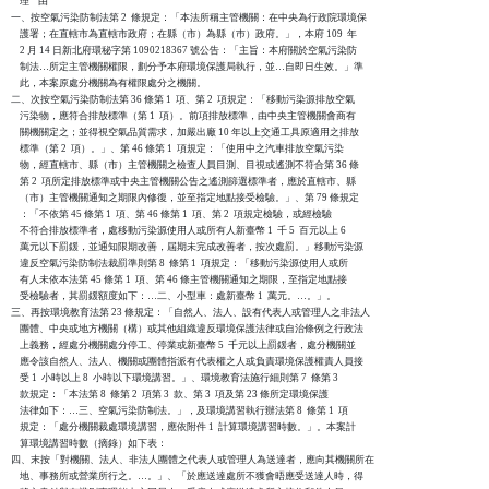
    理    由

一、按空氣污染防制法第 2  條規定：「本法所稱主管機關：在中央為行政院環境保

    護署；在直轄市為直轄市政府；在縣（市）為縣（巿）政府。」，本府 109  年

    2 月 14 日新北府環秘字第 1090218367 號公告：「主旨：本府關於空氣污染防

    制法…所定主管機關權限，劃分予本府環境保護局執行，並…自即日生效。」準

    此，本案原處分機關為有權限處分之機關。

二、次按空氣污染防制法第 36 條第 1  項、第 2  項規定：「移動污染源排放空氣

    污染物，應符合排放標準（第 1  項）。前項排放標準，由中央主管機關會商有

    關機關定之；並得視空氣品質需求，加嚴出廠 10 年以上交通工具原適用之排放

    標準（第 2  項）。」、第 46 條第 1  項規定：「使用中之汽車排放空氣污染

    物，經直轄市、縣（市）主管機關之檢查人員目測、目視或遙測不符合第 36 條

    第 2  項所定排放標準或中央主管機關公告之遙測篩選標準者，應於直轄市、縣

    （市）主管機關通知之期限內修復，並至指定地點接受檢驗。」、第 79 條規定

    ：「不依第 45 條第 1  項、第 46 條第 1  項、第 2  項規定檢驗，或經檢驗

    不符合排放標準者，處移動污染源使用人或所有人新臺幣 1  千 5  百元以上 6

    萬元以下罰鍰，並通知限期改善，屆期未完成改善者，按次處罰。」移動污染源

    違反空氣污染防制法裁罰準則第 8  條第 1  項規定：「移動污染源使用人或所

    有人未依本法第 45 條第 1  項、第 46 條主管機關通知之期限，至指定地點接

    受檢驗者，其罰鍰額度如下：…二、小型車：處新臺幣 1  萬元。…。」。

三、再按環境教育法第 23 條規定：「自然人、法人、設有代表人或管理人之非法人

    團體、中央或地方機關（構）或其他組織違反環境保護法律或自治條例之行政法

    上義務，經處分機關處分停工、停業或新臺幣 5  千元以上罰鍰者，處分機關並

    應令該自然人、法人、機關或團體指派有代表權之人或負責環境保護權責人員接

    受 1  小時以上 8  小時以下環境講習。」、環境教育法施行細則第 7  條第 3

    款規定：「本法第 8  條第 2  項第 3  款、第 3  項及第 23 條所定環境保護

    法律如下：…三、空氣污染防制法。」，及環境講習執行辦法第 8  條第 1  項

    規定：「處分機關裁處環境講習，應依附件 1  計算環境講習時數。」。本案計

    算環境講習時數（摘錄）如下表：

四、末按「對機關、法人、非法人團體之代表人或管理人為送達者，應向其機關所在

    地、事務所或營業所行之。…。」、「於應送達處所不獲會晤應受送達人時，得
