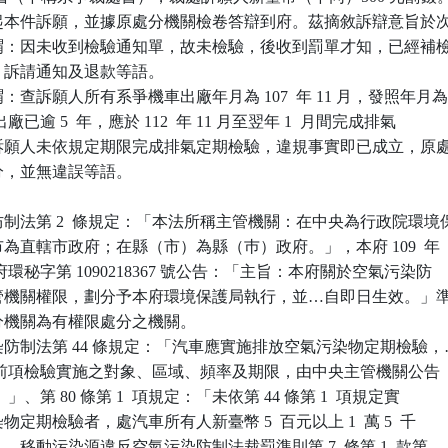
起本件訴願，並據原處分機關檢卷答辯到府。茲摘敘訴辯意旨於次
謂：因未收到檢驗通知單，故未檢驗，後收到罰單才知，已經補檢
單，訴請通知及退款等語。

查訴願人所有系爭機車出廠年月為 107  年 11 月，發照年月為
 月，出廠已逾 5  年，應於 112  年 11 月至翌年 1  月間完成排氣

，惟訴願人未依規定期限完成排氣定期檢驗，違規事實即已成立，原處
處分，並無違誤等語。

制法第 2  條規定：「本法所稱主管機關：在中央為行政院環境保
轄市為直轄市政府；在縣（市）為縣（巿）政府。」，本府 109  年

 日新北府環秘字第 1090218367 號公告：「主旨：本府關於空氣污染防

定主管機關權限，劃分予本府環境保護局執行，並…自即日生效。」準
處分機關為有權限處分之機關。

防制法第 44 條規定：「汽車應實施排放空氣污染物定期檢驗，…
 項）。前項檢驗實施之對象、區域、頻率及期限，由中央主管機關公告

項）。」、第 80 條第 1  項規定：「未依第 44 條第 1  項規定實

染物定期檢驗者，處汽車所有人新臺幣 5  百元以上 1  萬 5  千

。」，移動污染源違反空氣污染防制法裁罰準則第 7  條第 1  款第
