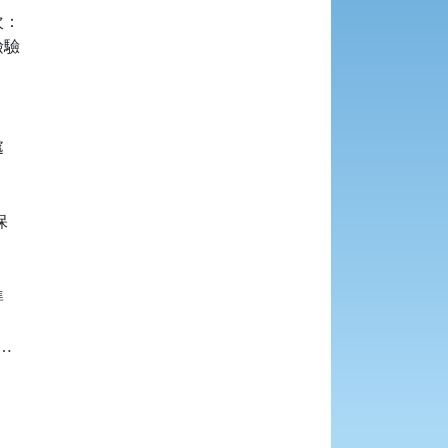
：

驗










