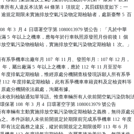
「汽車所有人違反本法第 44 條第 1  項規定，其罰鍰額度如下：一

一）逾規定期限未實施排放空氣污染物定期檢驗者，處新臺幣 5  百

  年 3  月 4  日環署空字第 1080013979 號公告：「凡於中華

出廠滿 5  年以上之機車，應每年於行車執照原發照月份前後 1  個

車排放空氣污染物檢驗站，實施排放空氣污染物定期檢驗 1  次。」

爭機車出廠年月 107  年 11 月、發照年月：107 年 12 月，

5  年，屬出廠滿 5  年以上之機車，應於 112  年 11 月至翌年

成 112  年度排氣定期檢驗，惟經原處分機關查核發現訴願人所有系爭

辦理 112  年度排氣定期檢驗，此有系爭機車車籍資料及定檢資料等

稽，原處分機關依法裁處，洵屬有據。

張未收到檢驗通知單等語。惟查車輛所有人依前開空氣污染防制法
 項及環保署 108  年 3  月 4  日環署空字第 1080013979 號公告

對其所有車輛有主動實施排放空氣污染物定期檢驗之義務，無待原處分
得為之。本件訴願人未依前開規定於期限前完成系爭機車 112  年度

，即有法定義務之違反，縱於前開規定之期限後即 113  年 6  月
