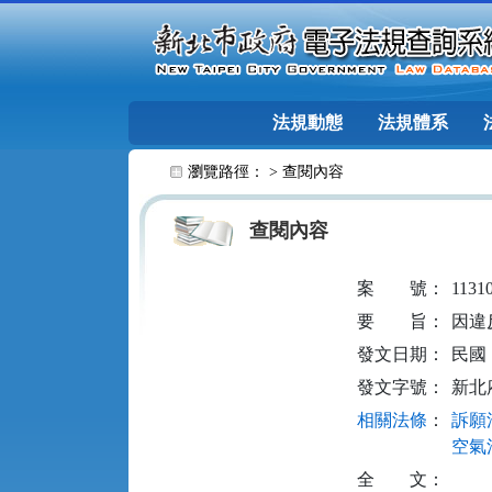
跳至主要內容
法規動態
法規體系
:::
瀏覽路徑： >
查閱內容
查閱內容
案
號：
1131
要
旨：
因違
發文日期：
民國 1
發文字號：
新北府
相關法條
：
訴願法
空氣污
全
文：