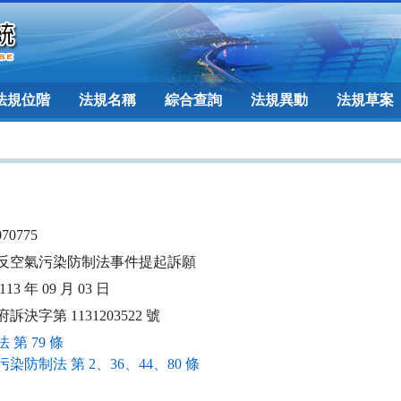
法規位階
法規名稱
綜合查詢
法規異動
法規草案
070775
反空氣污染防制法事件提起訴願
13 年 09 月 03 日
訴決字第 1131203522 號
 第 79 條
染防制法 第 2、36、44、80 條