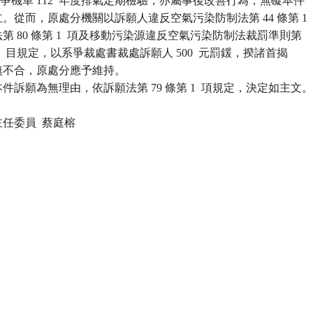
完成系爭機車 112  年度排氣定期檢驗，亦屬事後改善行為，無礙本件

成立。從而，原處分機關以訴願人違反空氣污染防制法第 44 條第 1

同法第 80 條第 1  項及移動污染源違反空氣污染防制法裁罰準則第

 款第 1  目規定，以系爭裁處書裁處訴願人 500  元罰鍰，揆諸首揭

並無不合，原處分應予維持。

訴願為無理由，依訴願法第 79 條第 1  項規定，決定如主文。
委員  蔡庭榕
