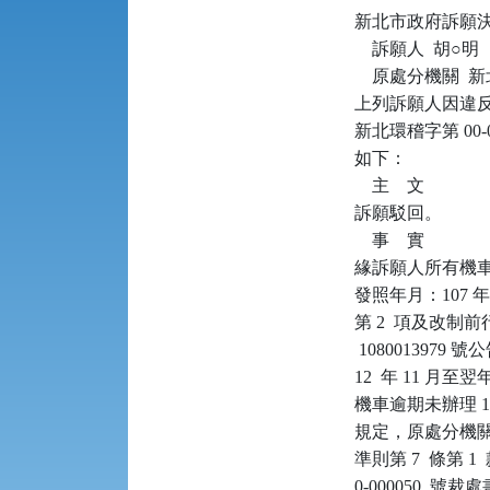
新北市政府訴願決定書      
    訴願人  胡○明

    原處分機關 
上列訴願人因違反空
新北環稽字第 00
如下：

    主    文

訴願駁回。

    事    實

緣訴願人所有機車（
發照年月：107 年
第 2  項及改制前
 108001397
12  年 11 月
機車逾期未辦理 1
規定，原處分機關遂
準則第 7  條第 1 
0-000050 