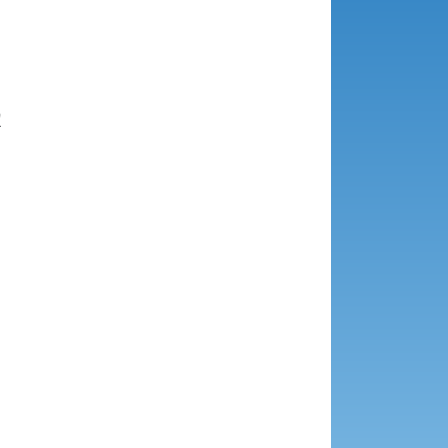







