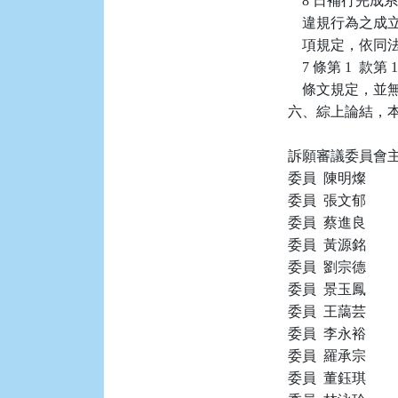
    8 日補行
    違規行為之
    項規定，依
    7 條第 1 
    條文規定，
六、綜上論結，本件
訴願審議委員會主任
委員  陳明燦

委員  張文郁

委員  蔡進良

委員  黃源銘

委員  劉宗德

委員  景玉鳳

委員  王藹芸

委員  李永裕

委員  羅承宗

委員  董鈺琪
