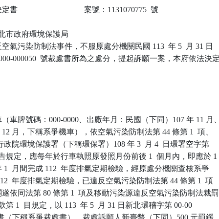
                            案號：1131070775  號

 新北市政府環境保護局

氣污染防制法事件，不服原處分機關民國 113  年 5  月 31 日

-000-000050  號裁處書所為之處分，提起訴願一案，本府依法決定
車牌號碼：000-0000、出廠年月：民國（下同）107 年 11 月、
 12 月，下稱系爭機車），依空氣污染防制法第 44 條第 1  項、

行政院環境保護署（下稱環保署）108 年 3  月 4  日環署空字第

9 號公告規定，應每年於行車執照原發照月份前後 1  個月內，即應於 1

至翌年 1  月間完成 112  年度排氣定期檢驗，經原處分機關查核系爭

12  年度排氣定期檢驗，已違反空氣污染防制法第 44 條第 1  項

依同法第 80 條第 1  項及移動污染源違反空氣污染防制法裁罰
 款第 1  目規定，以 113  年 5  月 31 日新北環稽字第 00-00

 號裁處書（下稱系爭裁處書），裁處訴願人新臺幣（下同）500 元罰鍰。