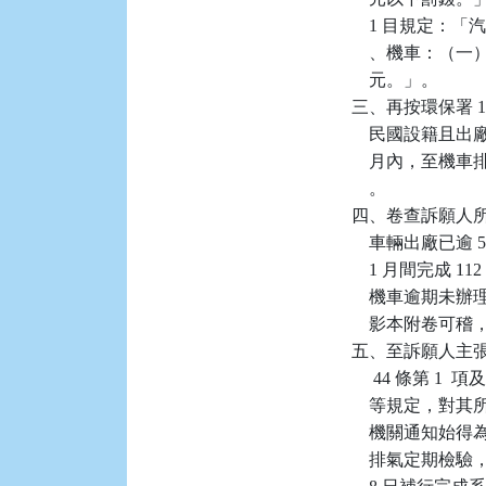
    1 目規定：
    、機車：（
    元。」。

三、再按環保署 108
    民國設籍且
    月內，至機
    。

四、卷查訴願人所有系
    車輛出廠已逾 
    1 月間完
    機車逾期未
    影本附卷可
五、至訴願人主
     44 條第 1 
    等規定，
    機關通知始
    排氣定期檢驗