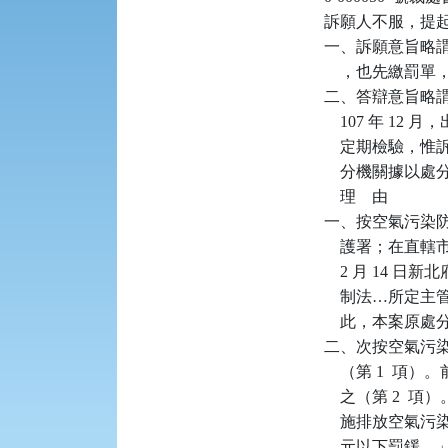
訴願人不服，提
一、訴願意旨略
    ，也先繳罰
二、答辯意旨略謂：
    107 年 12
    定期檢驗
    分機關據以
    理    由

一、按空氣污染防
    護署；在直
    2 月 14
    制法…所
    此，本案原
二、次按空氣污染
    （第 1 
    之（第 2  
    施排放空氣污
    元以下罰鍰