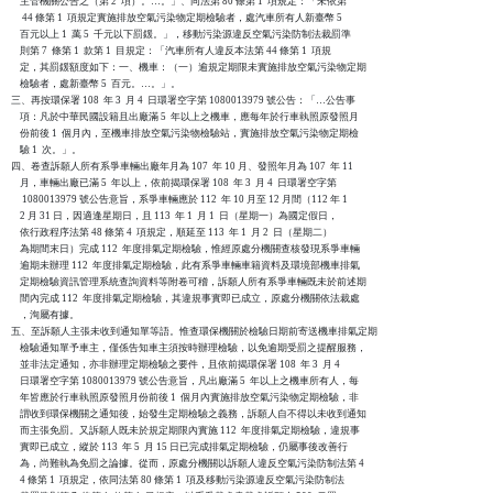
    主管機關公告之（第 2  項）。…。」、同法第 80 條第 1  項規定：「未依第

     44 條第 1  項規定實施排放空氣污染物定期檢驗者，處汽車所有人新臺幣 5

    百元以上 1  萬 5  千元以下罰鍰。」，移動污染源違反空氣污染防制法裁罰準

    則第 7  條第 1  款第 1  目規定：「汽車所有人違反本法第 44 條第 1  項規

    定，其罰鍰額度如下：一、機車：（一）逾規定期限未實施排放空氣污染物定期

    檢驗者，處新臺幣 5  百元。…。」。

三、再按環保署 108  年 3  月 4  日環署空字第 1080013979 號公告：「…公告事

    項：凡於中華民國設籍且出廠滿 5  年以上之機車，應每年於行車執照原發照月

    份前後 1  個月內，至機車排放空氣污染物檢驗站，實施排放空氣污染物定期檢

    驗 1  次。」。

四、卷查訴願人所有系爭車輛出廠年月為 107  年 10 月、發照年月為 107  年 11

    月，車輛出廠已滿 5  年以上，依前揭環保署 108  年 3  月 4  日環署空字第

     1080013979 號公告意旨，系爭車輛應於 112  年 10 月至 12 月間（112 年 1

    2 月 31 日，因適逢星期日，且 113  年 1  月 1  日（星期一）為國定假日，

    依行政程序法第 48 條第 4  項規定，順延至 113  年 1  月 2  日（星期二）

    為期間末日）完成 112  年度排氣定期檢驗，惟經原處分機關查核發現系爭車輛

    逾期未辦理 112  年度排氣定期檢驗，此有系爭車輛車籍資料及環境部機車排氣

    定期檢驗資訊管理系統查詢資料等附卷可稽，訴願人所有系爭車輛既未於前述期

    間內完成 112  年度排氣定期檢驗，其違規事實即已成立，原處分機關依法裁處

    ，洵屬有據。

五、至訴願人主張未收到通知單等語。惟查環保機關於檢驗日期前寄送機車排氣定期

    檢驗通知單予車主，僅係告知車主須按時辦理檢驗，以免逾期受罰之提醒服務，

    並非法定通知，亦非辦理定期檢驗之要件，且依前揭環保署 108  年 3  月 4

    日環署空字第 1080013979 號公告意旨，凡出廠滿 5  年以上之機車所有人，每

    年皆應於行車執照原發照月份前後 1  個月內實施排放空氣污染物定期檢驗，非

    謂收到環保機關之通知後，始發生定期檢驗之義務，訴願人自不得以未收到通知

    而主張免罰。又訴願人既未於規定期限內實施 112  年度排氣定期檢驗，違規事

    實即已成立，縱於 113  年 5  月 15 日已完成排氣定期檢驗，仍屬事後改善行

    為，尚難執為免罰之論據。從而，原處分機關以訴願人違反空氣污染防制法第 4

    4 條第 1  項規定，依同法第 80 條第 1  項及移動污染源違反空氣污染防制法
