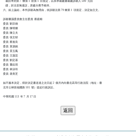
    裁罰準則第 7  條第 1  款第 1  目規定，以系爭裁處書裁處訴願人 500  元罰

    鍰，於法並無違誤，原處分應予維持。

六、綜上論結，本件訴願為無理由，依訴願法第 79 條第 1  項規定，決定如主文。

訴願審議委員會主任委員  蔡庭榕

委員  劉宗德

委員  陳明燦

委員  陳立夫

委員  張文郁

委員  蔡進良

委員  黃源銘

委員  景玉鳳

委員  王藹芸

委員  劉定基

委員  董鈺琪

委員  林泳玲

委員  唐美芝

如不服本決定，得於決定書送達之次日起 2  個月內向臺北高等行政法院（地址：臺

北市士林區福國路 101  號）提起行政訴訟。
