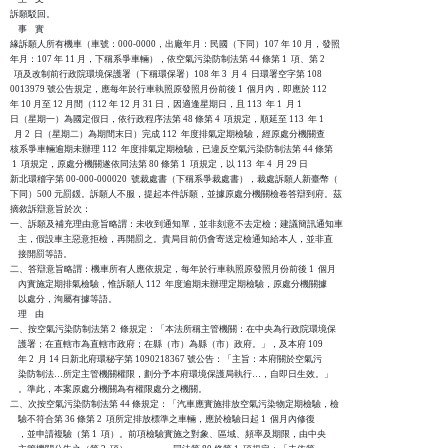
訴願駁回。

    事    實

緣訴願人所有機車（車號：000-0000，出廠年月：民國（下同）107 年 10 月，發照

年月：107 年 11 月，下稱系爭車輛），依空氣污染防制法第 44 條第 1  項、第 2

  項及改制前行政院環境保護署（下稱環保署）108 年 3  月 4  日環署空字第 108

0013979 號公告規定，應每年於行車執照原發照月份前後 1  個月內，即應於 112

年 10 月至 12 月間（112 年 12 月 31 日，因適逢星期日，且 113  年 1  月 1

日（星期一）為國定假日，依行政程序法第 48 條第 4  項規定，順延至 113  年 1

  月 2  日（星期二）為期間末日）完成 112  年度排氣定期檢驗，經原處分機關查

核系爭車輛逾期未辦理 112  年度排氣定期檢驗，已違反空氣污染防制法第 44 條第

 1  項規定，原處分機關遂依同法第 80 條第 1  項規定，以 113  年 4  月 29 日

新北環稽字第 00-000-000020  號裁處書（下稱系爭裁處書），裁處訴願人新臺幣（

下同）500 元罰鍰。訴願人不服，提起本件訴願，並據原處分機關檢卷答辯到府。茲

摘敘訴辯意旨於次：

一、訴願及補充理由意旨略謂：未收到通知單，並非刻意不去定檢；建議簡訊通知車

    主，假設車主惡意拒檢，再開罰之。貴局目前仍會寄送定檢通知給本人，並非直

    接開罰等語。

二、答辯意旨略謂：機車所有人應依規定，每年於行車執照原發照月份前後 1  個月

    內實施定期排氣檢驗，惟訴願人 112  年度逾期未辦理定期檢驗，原處分機關據

    以處分，洵屬有據等語。

    理    由

一、按空氣污染防制法第 2  條規定：「本法所稱主管機關：在中央為行政院環境保

    護署；在直轄市為直轄市政府；在縣（市）為縣（市）政府。」，及本府 109

    年 2  月 14 日新北府環秘字第 1090218367 號公告：「主旨：本府關於空氣污

    染防制法…所定主管機關權限，劃分予本府環境保護局執行…，自即日生效。」

    。準此，本案原處分機關為有權限處分之機關。

二、次按空氣污染防制法第 44 條規定：「汽車應實施排放空氣污染物定期檢驗，檢

    驗不符合第 36 條第 2  項所定排放標準之車輛，應於檢驗日起 1  個月內修復

    ，並申請複驗（第 1  項）。前項檢驗實施之對象、區域、頻率及期限，由中央
