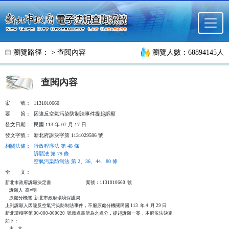
跳至主要內容
瀏覽路徑： >
查閱內容
瀏覽人數：68894145人
查閱內容
案
號：
1131010660
要
旨：
因違反空氣污染防制法事件提起訴願
發文日期：
民國 113 年 07 月 17 日
發文字號：
新北府訴決字第 1131029586 號
相關法條
：
行政程序法 第 48 條
訴願法 第 79 條
空氣污染防制法 第 2、36、44、80 條
全
文：
新北市政府訴願決定書                                  案號：1131010660  號

    訴願人  高○明

    原處分機關  新北市政府環境保護局

上列訴願人因違反空氣污染防制法事件，不服原處分機關民國 113  年 4  月 29 日

新北環稽字第 00-000-000020  號裁處書所為之處分，提起訴願一案，本府依法決定

如下：

    主    文
