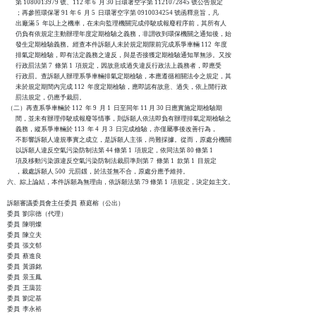
      第 1080013979 號、112 年 6  月 30 日環署空字第 1121072845 號公告規定

      ；再參照環保署 91 年 6  月 5  日環署空字第 0910034254 號函釋意旨，凡

      出廠滿 5  年以上之機車，在未向監理機關完成停駛或報廢程序前，其所有人

      仍負有依規定主動辦理年度定期檢驗之義務，非謂收到環保機關之通知後，始

      發生定期檢驗義務。經查本件訴願人未於規定期限前完成系爭車輛 112  年度

      排氣定期檢驗，即有法定義務之違反，與是否接獲定期檢驗通知單無涉。又按

      行政罰法第 7  條第 1  項規定，因故意或過失違反行政法上義務者，即應受

      行政罰。查訴願人辦理系爭車輛排氣定期檢驗，本應遵循相關法令之規定，其

      未於規定期間內完成 112  年度定期檢驗，應即認有故意、過失，依上開行政

      罰法規定，仍應予裁罰。

（二）再查系爭車輛於 112  年 9  月 1  日至同年 11 月 30 日應實施定期檢驗期

      間，並未有辦理停駛或報廢等情事，則訴願人依法即負有辦理排氣定期檢驗之

      義務，縱系爭車輛於 113  年 4  月 3  日完成檢驗，亦僅屬事後改善行為，

      不影響訴願人違規事實之成立，是訴願人主張，尚難採據。從而，原處分機關

      以訴願人違反空氣污染防制法第 44 條第 1  項規定，依同法第 80 條第 1

      項及移動污染源違反空氣污染防制法裁罰準則第 7  條第 1  款第 1  目規定

      ，裁處訴願人 500  元罰鍰，於法並無不合，原處分應予維持。

六、綜上論結，本件訴願為無理由，依訴願法第 79 條第 1  項規定，決定如主文。

訴願審議委員會主任委員  蔡庭榕（公出）

委員  劉宗德（代理）

委員  陳明燦

委員  陳立夫

委員  張文郁

委員  蔡進良

委員  黃源銘

委員  景玉鳳

委員  王藹芸

委員  劉定基

委員  李永裕
