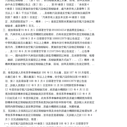
    污染物定期檢驗，…（第 1  項）。前項檢驗實施之對象、區域、頻率及期限，

    由中央主管機關公告之（第 2  項）。」、第 80 條第 1  項規定：「未依第 4

    4 條第 1  項規定實施排放空氣污染物定期檢驗者，處汽車所有人新臺幣 5  百

    元以上 1  萬 5  千元以下罰鍰。」，及移動污染源違反空氣污染防制法裁罰準

    則第 7  條第 1  款第 1  目規定：「汽車所有人違反本法第 44 條第 1  項規

    定，其罰鍰額度如下：一、機車：（一）逾規定期限未實施排放空氣污染物定期

    檢驗者，處新臺幣 5  百元。」。

三、復按環保署 91 年 6  月 5  日環署空字第 0910034254 號函釋意旨略以：「…

    四、汽車所有人在未向監理機關完成報廢前，仍有依規定辦理年度定期檢驗之義

    務，…。」、108 年 3  月 4  日環署空字第 1080013979 號公告規定：「凡於

    中華民國設籍且出廠滿 5  年以上之機車，應每年於行車執照原發照月份前後 1

    個月內，至機車排放空氣污染物檢驗站，實施排放空氣污染物定期檢驗 1  次。

    」，及 112  年 6  月 30 日環署空字第 1121072845 號公告規定：「…公告事

    項：一、國內使用中汽車指於我國公路監理機關登記車籍，且未辦理停駛、報廢

    、繳銷、註銷牌照及失竊登記之車輛；其檢驗實施方式如下：…（三）機車：依

    機車實施排放空氣污染物定期檢驗之對象、區域、頻率及期限公告規定辦理。…

    。」。

四、卷查訴願人所有系爭車輛係於 106  年 11 月出廠，並於 107  年 10 月發照，

    出廠已逾 6  年，屬出廠滿 5  年以上之車輛，依空氣污染防制法第 44 條第 1

    項、第 2  項及環保署 108  年 3  月 4  日環署空字第 1080013979 號公告規

    定，訴願人原應於 112  年 9  月 1  日至同年 11 月 30 日間辦理系爭車輛 1

    12  年度排放空氣污染物定期檢驗完竣，經原處分機關於 113  年 4  月 11 日

    查詢環境部機車排氣定期檢驗資訊管理系統，查得系爭車輛遲至 113  年 4  月

    3 日始完成 112  年度排氣定檢，此有系爭車輛車籍資料及原處分機關查詢環境

    部機車排氣定期檢驗資訊管理系統查詢紀錄等影本附卷可稽。是訴願人未於規定

    期間內辦理檢驗之違規事證明確，原處分機關依法裁處，洵屬有據。

五、至訴願人主張因忘記已達定期檢驗年限及未收到原處分機關排氣定檢通知單，才

    導致系爭車輛未依規定日期檢驗，並非故意逃避檢驗；又訴願人已於 113  年 4

    月 3  日完成檢驗等語。惟查：

（一）按空氣污染防制法第 44 條第 1  項及環保署 108  年 3  月 4  日環署空字
