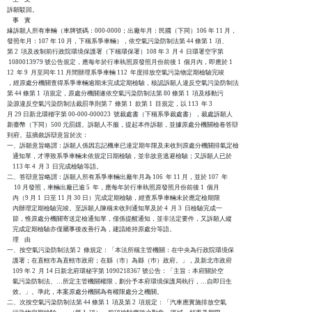
訴願駁回。

    事    實

緣訴願人所有車輛（車牌號碼：000-0000；出廠年月：民國（下同）106 年 11 月，

發照年月：107 年 10 月，下稱系爭車輛），依空氣污染防制法第 44 條第 1  項、

第 2  項及改制前行政院環境保護署（下稱環保署）108 年 3  月 4  日環署空字第

 1080013979 號公告規定，應每年於行車執照原發照月份前後 1  個月內，即應於 1

12  年 9  月至同年 11 月間辦理系爭車輛 112  年度排放空氣污染物定期檢驗完竣

，經原處分機關查得系爭車輛逾期未完成定期檢驗，核認訴願人違反空氣污染防制法

第 44 條第 1  項規定，原處分機關遂依空氣污染防制法第 80 條第 1  項及移動污

染源違反空氣污染防制法裁罰準則第 7  條第 1  款第 1  目規定，以 113  年 3

月 29 日新北環稽字第 00-000-000023  號裁處書（下稱系爭裁處書），裁處訴願人

新臺幣（下同）500 元罰鍰。訴願人不服，提起本件訴願，並據原處分機關檢卷答辯

到府。茲摘敘訴辯意旨於次：

一、訴願意旨略謂：訴願人係因忘記機車已達定期年限及未收到原處分機關排氣定檢

    通知單，才導致系爭車輛未依規定日期檢驗，並非故意逃避檢驗；又訴願人已於

    113 年 4  月 3  日完成檢驗等語。

二、答辯意旨略謂：訴願人所有系爭車輛出廠年月為 106  年 11 月，並於 107  年

     10 月發照，車輛出廠已逾 5  年，應每年於行車執照原發照月份前後 1  個月

    內（9 月 1  日至 11 月 30 日）完成定期檢驗，經查系爭車輛未於應定檢期限

    內辦理定期檢驗完竣。至訴願人陳稱未收到通知單及於 4  月 3  日檢驗完成一

    節，惟原處分機關寄送定檢通知單，僅係提醒通知，並非法定要件，又訴願人縱

    完成定期檢驗亦僅屬事後改善行為，建請維持原處分等語。

    理    由

一、按空氣污染防制法第 2  條規定：「本法所稱主管機關：在中央為行政院環境保

    護署；在直轄市為直轄市政府；在縣（市）為縣（巿）政府。」，及新北市政府

    109 年 2  月 14 日新北府環秘字第 1090218367 號公告：「主旨：本府關於空

    氣污染防制法、…所定主管機關權限，劃分予本府環境保護局執行，…自即日生

    效。」。準此，本案原處分機關為有權限處分之機關。

二、次按空氣污染防制法第 44 條第 1  項及第 2  項規定：「汽車應實施排放空氣
