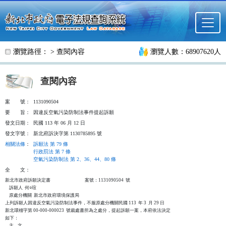
跳至主要內容
瀏覽路徑： >
查閱內容
瀏覽人數：68907620人
查閱內容
案
號：
1131090504
要
旨：
因違反空氣污染防制法事件提起訴願
發文日期：
民國 113 年 06 月 12 日
發文字號：
新北府訴決字第 1130785895 號
相關法條
：
訴願法 第 79 條
行政罰法 第 7 條
空氣污染防制法 第 2、36、44、80 條
全
文：
新北市政府訴願決定書                                  案號：1131090504  號

    訴願人  何○瑄

    原處分機關  新北市政府環境保護局

上列訴願人因違反空氣污染防制法事件，不服原處分機關民國 113  年 3  月 29 日

新北環稽字第 00-000-000023  號裁處書所為之處分，提起訴願一案，本府依法決定

如下：

    主    文
