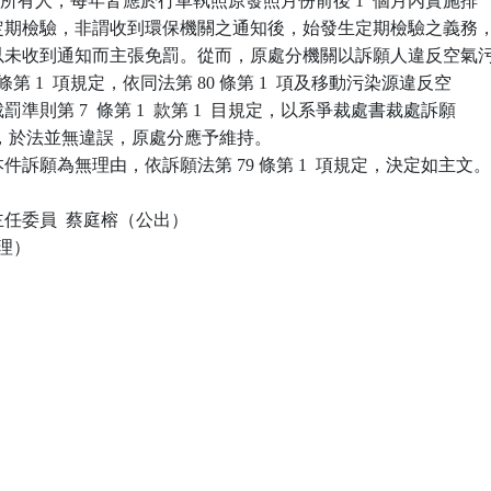
之機車所有人，每年皆應於行車執照原發照月份前後 1  個月內實施排

染物定期檢驗，非謂收到環保機關之通知後，始發生定期檢驗之義務，
不得以未收到通知而主張免罰。從而，原處分機關以訴願人違反空氣污
4 條第 1  項規定，依同法第 80 條第 1  項及移動污染源違反空

裁罰準則第 7  條第 1  款第 1  目規定，以系爭裁處書裁處訴願

 元罰鍰，於法並無違誤，原處分應予維持。

訴願為無理由，依訴願法第 79 條第 1  項規定，決定如主文。
任委員  蔡庭榕（公出）

理）
