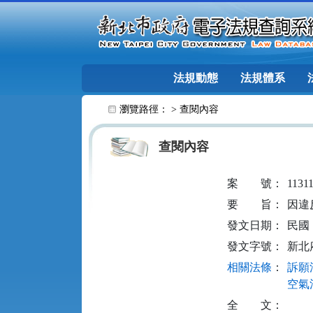
跳至主要內容
法規動態
法規體系
:::
瀏覽路徑： >
查閱內容
查閱內容
案
號：
1131
要
旨：
因違
發文日期：
民國 1
發文字號：
新北府
相關法條
：
訴願法
空氣污
全
文：