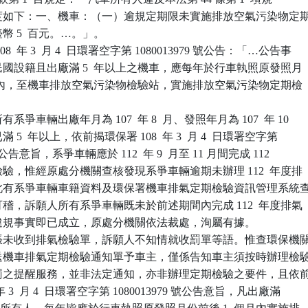
鍰額度如下：一、機車：（一）逾規定期限未實施排放空氣污染物定期
臺幣 5  百元。…。」。

  年 3  月 4  日環署空字第 1080013979 號公告：「…公告事

華民國設籍且出廠滿 5  年以上之機車，應每年於行車執照原發照月

  個月內，至機車排放空氣污染物檢驗站，實施排放空氣污染物定期檢

爭車輛出廠年月為 107  年 8  月、發照年月為 107  年 10

滿 5  年以上，依前揭環保署 108  年 3  月 4  日環署空字第

979 號公告意旨，系爭車輛應於 112  年 9  月至 11 月間完成 112

期檢驗，惟經原處分機關查核發現系爭車輛逾期未辦理 112  年度排

驗，此有系爭車輛車籍資料及環保署機車排氣定期檢驗資訊管理系統查
卷可稽，訴願人所有系爭車輛既未於前述期間內完成 112  年度排氣

，其違規事實即已成立，原處分機關依法裁處，洵屬有據。

張未收到排氣檢驗單，訴願人不知情就收罰單等語。惟查環保機關
前寄送機車排氣定期檢驗通知單予車主，僅係告知車主須按時辦理檢驗
期受罰之提醒服務，並非法定通知，亦非辦理定期檢驗之要件，且依前
  年 3  月 4  日環署空字第 1080013979 號公告意旨，凡出廠滿
