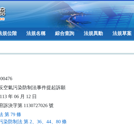
法規位階
法規名稱
綜合查詢
法規異動
法規草案
100476
反空氣污染防制法事件提起訴願
13 年 06 月 12 日
訴決字第 1130727026 號
 第 79 條
染防制法 第 2、36、44、80 條