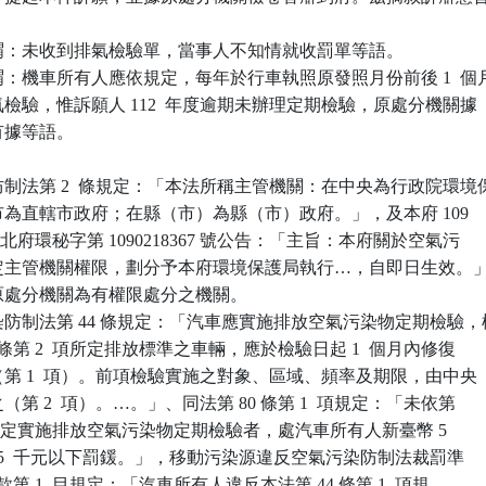
謂：未收到排氣檢驗單，當事人不知情就收罰單等語。

：機車所有人應依規定，每年於行車執照原發照月份前後 1  個月
排氣檢驗，惟訴願人 112  年度逾期未辦理定期檢驗，原處分機關據

有據等語。

制法第 2  條規定：「本法所稱主管機關：在中央為行政院環境保
轄市為直轄市政府；在縣（市）為縣（市）政府。」，及本府 109

14 日新北府環秘字第 1090218367 號公告：「主旨：本府關於空氣污

…所定主管機關權限，劃分予本府環境保護局執行…，自即日生效。」
案原處分機關為有權限處分之機關。

防制法第 44 條規定：「汽車應實施排放空氣污染物定期檢驗，檢
36 條第 2  項所定排放標準之車輛，應於檢驗日起 1  個月內修復

驗（第 1  項）。前項檢驗實施之對象、區域、頻率及期限，由中央

之（第 2  項）。…。」、同法第 80 條第 1  項規定：「未依第

 1  項規定實施排放空氣污染物定期檢驗者，處汽車所有人新臺幣 5

1  萬 5  千元以下罰鍰。」，移動污染源違反空氣污染防制法裁罰準

第 1  款第 1  目規定：「汽車所有人違反本法第 44 條第 1  項規
