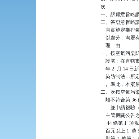
次：

一、訴願意旨略
二、答辯意旨略謂
    內實施定期
    以處分，洵屬
    理    由

一、按空氣污染防
    護署；在直
    年 2  月 
    染防制法
    。準此，本
二、次按空氣污染
    驗不符合第 
    ，並申請複
    主管機關公告
     44 條第
    百元以上 
    則第 7  條