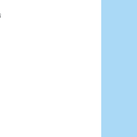





