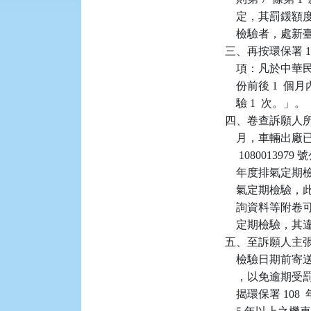
    定，其罰
    檢驗者，處新
三、再按環保署 108
    項：凡於中
    份前後 1
    驗 1  次。」。

四、卷查訴願人所有系
    月，車輛出廠已
     1080013
    年度排氣定
    氣定期檢
    詢資料等附
    定期檢驗
五、至訴願人主
    檢驗日期
    ，以免逾
    揭環保署 108