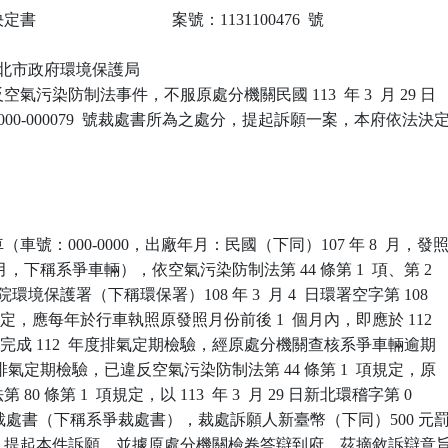
                            案號：1131100476  號

 新北市政府環境保護局

氣污染防制法事件，不服原處分機關民國 113  年 3  月 29 日

-000-000079  號裁處書所為之處分，提起訴願一案，本府依法決定
車號：000-0000，出廠年月：民國（下同）107 年 8  月，發照
0 月，下稱系爭車輛），依空氣污染防制法第 44 條第 1  項、第 2

環境保護署（下稱環保署）108 年 3  月 4  日環署空字第 108

告規定，應每年於行車執照原發照月份前後 1  個月內，即應於 112

1 月間完成 112  年度排氣定期檢驗，經原處分機關查核系爭車輛逾期

年度排氣定期檢驗，已違反空氣污染防制法第 44 條第 1  項規定，原

0 條第 1  項規定，以 113  年 3  月 29 日新北環稽字第 0

79  號裁處書（下稱系爭裁處書），裁處訴願人新臺幣（下同）500 元罰
，提起本件訴願，並據原處分機關檢卷答辯到府。茲摘敘訴辯意旨