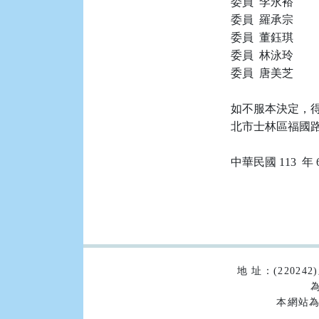
委員  李永裕

委員  羅承宗

委員  董鈺琪

委員  林泳玲

委員  唐美芝

如不服本決定，得
北市士林區福國路 
:::
地 址：(2202
為
本網站