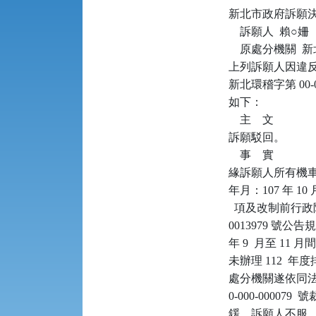
新北市政府訴願決定書      
    訴願人  賴○姍

    原處分機關 
上列訴願人因違反空
新北環稽字第 00
如下：

    主    文

訴願駁回。

    事    實

緣訴願人所有機車（
年月：107 年 1
  項及改制前行政院
0013979 號公
年 9  月至 1
未辦理 112  
處分機關遂依同法第 8
0-000-0000
鍰。訴願人不服