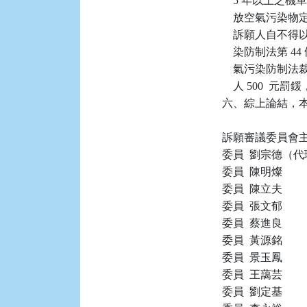
    5 年以上
    放空氣污
    訴願人自
    染防制法第 4
    氣污染防制法
    人 500 
六、綜上論結，本件
訴願審議委員會主
委員  劉宗德（代
委員  陳明燦

委員  陳立夫

委員  張文郁

委員  蔡進良

委員  黃源銘

委員  景玉鳳

委員  王藹芸

委員  劉定基
