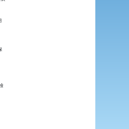







