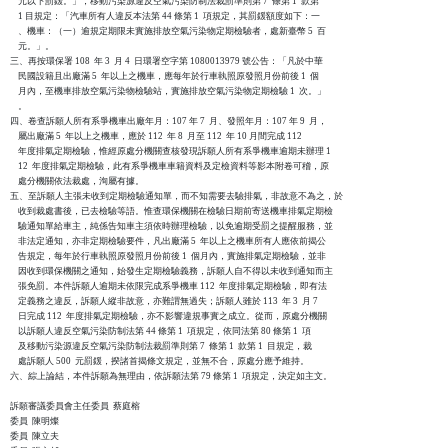
    元以下罰鍰。」，移動污染源違反空氣污染防制法裁罰準則第 7  條第 1  款第

    1 目規定：「汽車所有人違反本法第 44 條第 1  項規定，其罰鍰額度如下：一

    、機車：（一）逾規定期限未實施排放空氣污染物定期檢驗者，處新臺幣 5  百

    元。」。

三、再按環保署 108  年 3  月 4  日環署空字第 1080013979 號公告：「凡於中華

    民國設籍且出廠滿 5  年以上之機車，應每年於行車執照原發照月份前後 1  個

    月內，至機車排放空氣污染物檢驗站，實施排放空氣污染物定期檢驗 1  次。」

    。

四、卷查訴願人所有系爭機車出廠年月：107 年 7  月、發照年月：107 年 9  月，

    屬出廠滿 5  年以上之機車，應於 112  年 8  月至 112  年 10 月間完成 112

    年度排氣定期檢驗，惟經原處分機關查核發現訴願人所有系爭機車逾期未辦理 1

    12  年度排氣定期檢驗，此有系爭機車車籍資料及定檢資料等影本附卷可稽，原

    處分機關依法裁處，洵屬有據。

五、至訴願人主張未收到定期檢驗通知單，而不知需要去驗排氣，非故意不為之，於

    收到裁處書後，已去檢驗等語。惟查環保機關在檢驗日期前寄送機車排氣定期檢

    驗通知單給車主，純係告知車主須依時辦理檢驗，以免逾期受罰之提醒服務，並

    非法定通知，亦非定期檢驗要件，凡出廠滿 5  年以上之機車所有人應依前揭公

    告規定，每年於行車執照原發照月份前後 1  個月內，實施排氣定期檢驗，並非

    因收到環保機關之通知，始發生定期檢驗義務，訴願人自不得以未收到通知而主

    張免罰。本件訴願人逾期未依限完成系爭機車 112  年度排氣定期檢驗，即有法

    定義務之違反，訴願人縱非故意，亦難謂無過失；訴願人雖於 113  年 3  月 7

    日完成 112  年度排氣定期檢驗，亦不影響違規事實之成立。從而，原處分機關

    以訴願人違反空氣污染防制法第 44 條第 1  項規定，依同法第 80 條第 1  項

    及移動污染源違反空氣污染防制法裁罰準則第 7  條第 1  款第 1  目規定，裁

    處訴願人 500  元罰鍰，揆諸首揭條文規定，並無不合，原處分應予維持。

六、綜上論結，本件訴願為無理由，依訴願法第 79 條第 1  項規定，決定如主文。

訴願審議委員會主任委員  蔡庭榕

委員  陳明燦

委員  陳立夫
