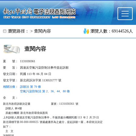
跳至主要內容
瀏覽路徑： >
查閱內容
瀏覽人數：69144526人
查閱內容
案
號：
1131030361
要
旨：
因違反空氣污染防制法事件提起訴願
發文日期：
民國 113 年 06 月 04 日
發文字號：
新北府訴決字第 1130531777 號
相關法條
：
訴願法 第 79 條
空氣污染防制法 第 2、36、44、80 條
全
文：
新北市政府訴願決定書                                  案號：1131030361  號

    訴願人  林○陽

    原處分機關  新北市政府環境保護局

上列訴願人因違反空氣污染防制法事件，不服原處分機關民國 113  年 2  月 29 日

新北環稽字第 00-000-000025  號裁處書所為之處分，提起訴願一案，本府依法決定

如下：

    主    文

訴願駁回。
