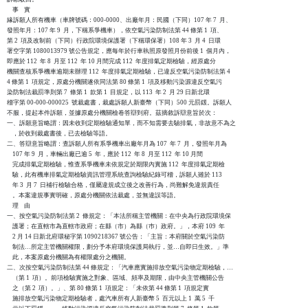
    事    實

緣訴願人所有機車（車牌號碼：000-0000、出廠年月：民國（下同）107 年 7  月、

發照年月：107 年 9  月，下稱系爭機車），依空氣污染防制法第 44 條第 1  項、

第 2  項及改制前（下同）行政院環境保護署（下稱環保署）108 年 3  月 4  日環

署空字第 1080013979 號公告規定，應每年於行車執照原發照月份前後 1  個月內，

即應於 112  年 8  月至 112  年 10 月間完成 112  年度排氣定期檢驗，經原處分

機關查核系爭機車逾期未辦理 112  年度排氣定期檢驗，已違反空氣污染防制法第 4

4 條第 1  項規定，原處分機關遂依同法第 80 條第 1  項及移動污染源違反空氣污

染防制法裁罰準則第 7  條第 1  款第 1  目規定，以 113  年 2  月 29 日新北環

稽字第 00-000-000025  號裁處書，裁處訴願人新臺幣（下同）500 元罰鍰。訴願人

不服，提起本件訴願，並據原處分機關檢卷答辯到府。茲摘敘訴辯意旨於次：

一、訴願意旨略謂：因未收到定期檢驗通知單，而不知需要去驗排氣，非故意不為之

    ，於收到裁處書後，已去檢驗等語。

二、答辯意旨略謂：查訴願人所有系爭機車出廠年月為 107  年 7  月，發照年月為

    107 年 9  月，車輛出廠已逾 5  年，應於 112  年 8  月至 112  年 10 月間

    完成排氣定期檢驗，惟查系爭機車未依規定於期限內實施 112  年度排氣定期檢

    驗，此有機車排氣定期檢驗資訊管理系統查詢檢驗紀錄可稽，訴願人雖於 113

    年 3  月 7  日補行檢驗合格，僅屬違規成立後之改善行為，尚難解免違規責任

    。本案違規事實明確，原處分機關依法裁處，並無違誤等語。

    理    由

一、按空氣污染防制法第 2  條規定：「本法所稱主管機關：在中央為行政院環境保

    護署；在直轄市為直轄市政府；在縣（市）為縣（巿）政府。」，本府 109  年

    2 月 14 日新北府環秘字第 1090218367 號公告：「主旨：本府關於空氣污染防

    制法…所定主管機關權限，劃分予本府環境保護局執行，並…自即日生效。」準

    此，本案原處分機關為有權限處分之機關。

二、次按空氣污染防制法第 44 條規定：「汽車應實施排放空氣污染物定期檢驗，…

    （第 1  項）。前項檢驗實施之對象、區域、頻率及期限，由中央主管機關公告

    之（第 2  項）。」、第 80 條第 1  項規定：「未依第 44 條第 1  項規定實

    施排放空氣污染物定期檢驗者，處汽車所有人新臺幣 5  百元以上 1  萬 5  千
