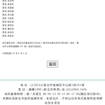
委員  張文郁

委員  蔡進良

委員  黃源銘

委員  劉宗德

委員  景玉鳳

委員  王藹芸

委員  劉定基

委員  羅承宗

委員  董鈺琪

委員  林泳玲

委員  唐美芝

如不服本決定，得於決定書送達之次日起 2  個月內向臺北高等行政法院（地址：臺

北市士林區福國路 101  號）提起行政訴訟。

地 址：(220242)新北市板橋區中山路1段161號
電 話：總機1999 (新北市專用) 或 (02)2960-3456
為民服務時間：週一至週五 08:30~12:30 13:30~17:30(國定假日除外)
本網站為新北市政府版權所有，未經允許，不得以任何形式複製和採用網
站安全宣告