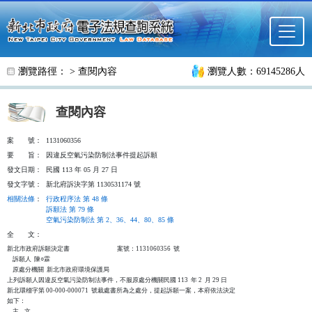
跳至主要內容
瀏覽路徑： >
查閱內容
瀏覽人數：69145286人
查閱內容
案
號：
1131060356
要
旨：
因違反空氣污染防制法事件提起訴願
發文日期：
民國 113 年 05 月 27 日
發文字號：
新北府訴決字第 1130531174 號
相關法條
：
行政程序法 第 48 條
訴願法 第 79 條
空氣污染防制法 第 2、36、44、80、85 條
全
文：
新北市政府訴願決定書                                  案號：1131060356  號

    訴願人  陳○霖

    原處分機關  新北市政府環境保護局

上列訴願人因違反空氣污染防制法事件，不服原處分機關民國 113  年 2  月 29 日

新北環稽字第 00-000-000071  號裁處書所為之處分，提起訴願一案，本府依法決定

如下：

    主    文
