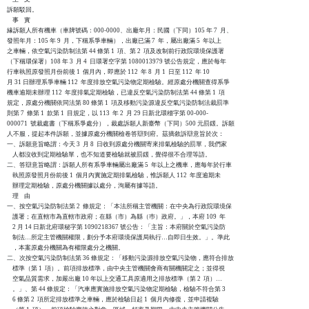
訴願駁回。

    事    實

緣訴願人所有機車（車牌號碼：000-0000、出廠年月：民國（下同）105 年 7  月、

發照年月：105 年 9  月，下稱系爭車輛），出廠已滿 7  年，屬出廠滿 5  年以上

之車輛，依空氣污染防制法第 44 條第 1  項、第 2  項及改制前行政院環境保護署

（下稱環保署）108 年 3  月 4  日環署空字第 1080013979 號公告規定，應於每年

行車執照原發照月份前後 1  個月內，即應於 112  年 8  月 1  日至 112  年 10

月 31 日辦理系爭車輛 112  年度排放空氣污染物定期檢驗。經原處分機關查得系爭

機車逾期未辦理 112  年度排氣定期檢驗，已違反空氣污染防制法第 44 條第 1  項

規定，原處分機關依同法第 80 條第 1  項及移動污染源違反空氣污染防制法裁罰準

則第 7  條第 1  款第 1  目規定，以 113  年 2  月 29 日新北環稽字第 00-000-

000071  號裁處書（下稱系爭處分），裁處訴願人新臺幣（下同）500 元罰鍰。訴願

人不服，提起本件訴願，並據原處分機關檢卷答辯到府。茲摘敘訴辯意旨於次：

一、訴願意旨略謂：今天 3  月 8  日收到原處分機關寄來排氣檢驗的罰單，我們家

    人都沒收到定期檢驗單，也不知道要檢驗就被罰鍰，覺得很不合理等語。

二、答辯意旨略謂：訴願人所有系爭車輛屬出廠滿 5  年以上之機車，應每年於行車

    執照原發照月份前後 1  個月內實施定期排氣檢驗，惟訴願人 112  年度逾期未

    辦理定期檢驗，原處分機關據以處分，洵屬有據等語。

    理    由

一、按空氣污染防制法第 2  條規定：「本法所稱主管機關：在中央為行政院環境保

    護署；在直轄市為直轄市政府；在縣（市）為縣（巿）政府。」，本府 109  年

    2 月 14 日新北府環秘字第 1090218367 號公告：「主旨：本府關於空氣污染防

    制法…所定主管機關權限，劃分予本府環境保護局執行…自即日生效。」。準此

    ，本案原處分機關為有權限處分之機關。

二、次按空氣污染防制法第 36 條規定：「移動污染源排放空氣污染物，應符合排放

    標準（第 1  項）。前項排放標準，由中央主管機關會商有關機關定之；並得視

    空氣品質需求，加嚴出廠 10 年以上交通工具原適用之排放標準（第 2  項）…

    。」、第 44 條規定：「汽車應實施排放空氣污染物定期檢驗，檢驗不符合第 3

    6 條第 2  項所定排放標準之車輛，應於檢驗日起 1  個月內修復，並申請複驗
