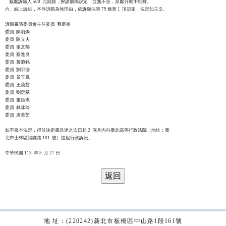
    裁處訴願人 500  元罰鍰，揆諸前揭規定，並無不合，原處分應予維持。

六、綜上論結，本件訴願為無理由，依訴願法第 79 條第 1  項規定，決定如主文。

訴願審議委員會主任委員  蔡庭榕

委員  陳明燦

委員  陳立夫

委員  張文郁

委員  蔡進良

委員  黃源銘

委員  劉宗德

委員  景玉鳳

委員  王藹芸

委員  劉定基

委員  董鈺琪

委員  林泳玲

委員  唐美芝

如不服本決定，得於決定書送達之次日起 2  個月內向臺北高等行政法院（地址：臺

北市士林區福國路 101  號）提起行政訴訟。

地 址：(220242)新北市板橋區中山路1段161號