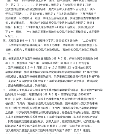
    （第 1  項）。前項檢驗實施之對象、區域、頻率及期限，由中央主管機關公告

    之（第 2  項）。…。」、第 80 條第 1  項規定：「未依第 44 條第 1  項規

    定實施排放空氣污染物定期檢驗者，處汽車所有人新臺幣 5  百元以上 1  萬 5

    千元以下罰鍰。」、第 85 條第 1  項規定：「依本法處罰鍰者，其額度應依污

    染源種類、污染物項目、程度、特性及危害程度裁處，其違規情節對學校有影響

    者，應從重處罰。」及移動污染源違反空氣污染防制法裁罰準則第 7  條第 1

    款第 1  目規定：「汽車所有人違反本法第 44 條第 1  項規定，其罰鍰額度如

    下：一、機車：（一）逾規定期限未實施排放空氣污染物定期檢驗者，處新臺幣

    5 百元。」。

三、又環保署 108  年 3  月 4  日環署空字第 1080013979 號公告：「…公告事項

    ：凡於中華民國設籍且出廠滿 5  年以上之機車，應每年於行車執照原發照月份

    前後 1  個月內，至機車排放空氣污染物檢驗站，實施排放空氣污染物定期檢驗

    1 次。」。

四、卷查訴願人所有系爭車輛出廠日期為 105  年 7  月，行車執照發照日期為 105

    年 9  月，發照迄今已滿 7  年，依前揭環保署 108  年 3  月 4  日公告意旨

    ，系爭車輛應於 112  年 8  月至 112  年 10 月間辦理 112  年度排放空氣污

    染物定期檢驗。惟系爭車輛未於前揭應定期排氣檢驗期間內辦理 112  年度定期

    排氣檢驗，此有系爭車輛車籍查詢資料、系爭車輛定期檢驗資料等影本附卷可稽

    。是訴願人未依限實施系爭車輛 112  年度定期排氣檢驗之違規事證，應堪認定

    ，原處分機關依法裁處，洵屬有據。

五、至訴願人主張其及家人均未收到系爭車輛排氣檢驗通知等語。惟依前揭空氣污染

    防制法第 44 條第 1  項及環保署 108  年 3  月 4  日環署空字第 108001397

    9 號公告規定，凡出廠滿 5  年以上之機車所有人每年皆應於行車執照原發照月

    份前後 1  個月內，實施排放空氣污染物定期檢驗，則車輛所有人對其所有車輛

    均有主動於行車執照原發照月份前後 1  個月內，實施排放空氣污染物定期檢驗

    之義務，非謂收到環保機關之排氣檢驗通知後，始發生定期檢驗之義務。是訴願

    人未於前揭期間內辦理系爭車輛 112  年度排氣定期檢驗，即有法定義務之違反

    ，與是否接獲定期檢驗通知無涉。訴願人主張，應屬對法規誤解。從而原處分機

    關以訴願人違反空氣污染防制法第 44 條第 1  項規定，依同法第 80 條第 1

    項及移動污染源違反空氣污染防制法裁罰準則第 7  條第 1  款第 1  目規定，
