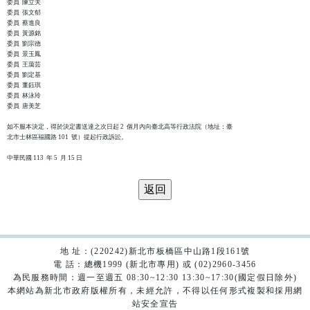
委員  陳立夫

委員  張文郁

委員  蔡進良

委員  黃源銘

委員  劉宗德

委員  景玉鳳

委員  王藹芸

委員  劉定基

委員  董鈺琪

委員  林泳玲

委員  唐美芝

如不服本決定，得於決定書送達之次日起 2  個月內向臺北高等行政法院（地址：臺

北市士林區福國路 101  號）提起行政訴訟。

地 址：(220242)新北市板橋區中山路1段161號
電 話：總機1999 (新北市專用) 或 (02)2960-3456
為民服務時間：週一至週五 08:30~12:30 13:30~17:30(國定假日除外)
本網站為新北市政府版權所有，未經允許，不得以任何形式複製和採用網
站安全宣告