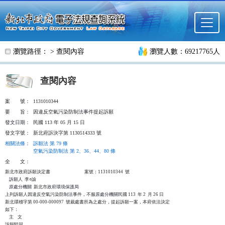
跳至主要內容
瀏覽路徑： >
查閱內容
瀏覽人數：69217765人
查閱內容
案
號：
1131010344
要
旨：
因違反空氣污染防制法事件提起訴願
發文日期：
民國 113 年 05 月 15 日
發文字號：
新北府訴決字第 1130514333 號
相關法條
：
訴願法 第 79 條
空氣污染防制法 第 2、36、44、80 條
全
文：
新北市政府訴願決定書                                  案號：1131010344  號

    訴願人  李○諭

    原處分機關  新北市政府環境保護局

上列訴願人因違反空氣污染防制法事件，不服原處分機關民國 113  年 2  月 26 日

新北環稽字第 00-000-000097  號裁處書所為之處分，提起訴願一案，本府依法決定

如下：

    主    文

訴願駁回。
