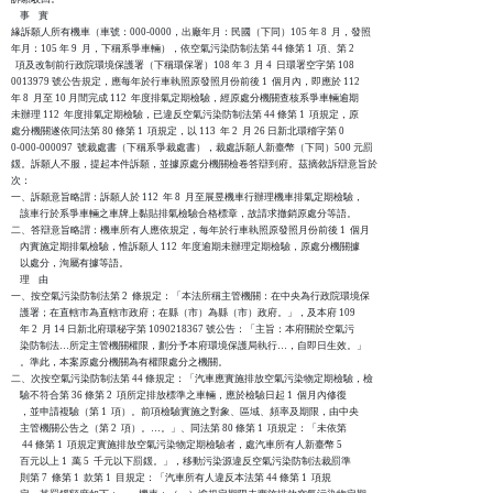
    事    實

緣訴願人所有機車（車號：000-0000，出廠年月：民國（下同）105 年 8  月，發照

年月：105 年 9  月，下稱系爭車輛），依空氣污染防制法第 44 條第 1  項、第 2

  項及改制前行政院環境保護署（下稱環保署）108 年 3  月 4  日環署空字第 108

0013979 號公告規定，應每年於行車執照原發照月份前後 1  個月內，即應於 112

年 8  月至 10 月間完成 112  年度排氣定期檢驗，經原處分機關查核系爭車輛逾期

未辦理 112  年度排氣定期檢驗，已違反空氣污染防制法第 44 條第 1  項規定，原

處分機關遂依同法第 80 條第 1  項規定，以 113  年 2  月 26 日新北環稽字第 0

0-000-000097  號裁處書（下稱系爭裁處書），裁處訴願人新臺幣（下同）500 元罰

鍰。訴願人不服，提起本件訴願，並據原處分機關檢卷答辯到府。茲摘敘訴辯意旨於

次：

一、訴願意旨略謂：訴願人於 112  年 8  月至展昱機車行辦理機車排氣定期檢驗，

    該車行於系爭車輛之車牌上黏貼排氣檢驗合格標章，故請求撤銷原處分等語。

二、答辯意旨略謂：機車所有人應依規定，每年於行車執照原發照月份前後 1  個月

    內實施定期排氣檢驗，惟訴願人 112  年度逾期未辦理定期檢驗，原處分機關據

    以處分，洵屬有據等語。

    理    由

一、按空氣污染防制法第 2  條規定：「本法所稱主管機關：在中央為行政院環境保

    護署；在直轄市為直轄市政府；在縣（市）為縣（市）政府。」，及本府 109

    年 2  月 14 日新北府環秘字第 1090218367 號公告：「主旨：本府關於空氣污

    染防制法…所定主管機關權限，劃分予本府環境保護局執行…，自即日生效。」

    。準此，本案原處分機關為有權限處分之機關。

二、次按空氣污染防制法第 44 條規定：「汽車應實施排放空氣污染物定期檢驗，檢

    驗不符合第 36 條第 2  項所定排放標準之車輛，應於檢驗日起 1  個月內修復

    ，並申請複驗（第 1  項）。前項檢驗實施之對象、區域、頻率及期限，由中央

    主管機關公告之（第 2  項）。…。」、同法第 80 條第 1  項規定：「未依第

     44 條第 1  項規定實施排放空氣污染物定期檢驗者，處汽車所有人新臺幣 5

    百元以上 1  萬 5  千元以下罰鍰。」，移動污染源違反空氣污染防制法裁罰準

    則第 7  條第 1  款第 1  目規定：「汽車所有人違反本法第 44 條第 1  項規
