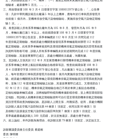
    定，其罰鍰額度如下：一、機車：（一）逾規定期限未實施排放空氣污染物定期

    檢驗者，處新臺幣 5  百元。…。」。

三、再按環保署 108  年 3  月 4  日環署空字第 1080013979 號公告：「…公告事

    項：凡於中華民國設籍且出廠滿 5  年以上之機車，應每年於行車執照原發照月

    份前後 1  個月內，至機車排放空氣污染物檢驗站，實施排放空氣污染物定期檢

    驗 1  次。」。

四、卷查訴願人所有系爭車輛出廠年月為 105  年 8  月、發照年月為 105  年 9

    月，車輛出廠已滿 5  年以上，依前揭環保署 108  年 3  月 4  日環署空字第

     1080013979 號公告意旨，系爭車輛應於 112  年 8  月至 10 月間完成 112

    年度排氣定期檢驗，惟經原處分機關查核發現系爭車輛逾期未辦理 112  年度排

    氣定期檢驗，此有系爭車輛車籍資料及環境部機車排氣定期檢驗資訊管理系統查

    詢資料等附卷可稽，訴願人所有系爭車輛既未於前述期間內完成 112  年度排氣

    定期檢驗，其違規事實即已成立，原處分機關依法裁處，洵屬有據。

五、至訴願人主張其於 112  年 8  月至展昱機車行辦理機車排氣定期檢驗，該車行

    於系爭車輛之車牌上黏貼排氣檢驗合格標章等語。惟查前揭環保署 108  年 3

    月 4  日環署空字第 1080013979 號公告意旨，凡出廠滿 5  年以上之機車所有

    人，每年皆應於行車執照原發照月份前後 1  個月內實施排放空氣污染物定期檢

    驗。經原處分機關查詢系爭車輛之環境部機車排氣定期檢驗資訊管理系統查詢資

    料，並無 112  年度排氣定期檢驗之紀錄，其違規事實即已成立。又環境部自 1

    02  年 12 月 1  日起，機車排氣定期檢驗合格已不再於車牌上黏貼合格標籤，

    定檢站檢驗車輛完成後，須將檢驗即時檔與機車攝影檔存檔，並上傳至環境部指

    定地點，而訴願人就機車排氣定期檢驗資料可自行逕至環境部機車排氣定期檢驗

    資訊管理系統查詢檢驗紀錄。是訴願人上開主張，尚難採憑。從而，原處分機關

    以訴願人違反空氣污染防制法第 44 條第 1  項規定，依同法第 80 條第 1  項

    及移動污染源違反空氣污染防制法裁罰準則第 7  條第 1  款第 1  目規定，以

    系爭裁處書裁處訴願人 500  元罰鍰，於法並無違誤，原處分應予維持。

六、綜上論結，本件訴願為無理由，依訴願法第 79 條第 1  項規定，決定如主文。

訴願審議委員會主任委員  蔡庭榕

委員  陳明燦
