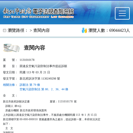
跳至主要內容
瀏覽路徑： >
查閱內容
瀏覽人數：69044423人
查閱內容
案
號：
1131010178
要
旨：
因違反空氣污染防制法事件提起訴願
發文日期：
民國 113 年 03 月 21 日
發文字號：
新北府訴決字第 1130249298 號
相關法條
：
訴願法 第 79 條
空氣污染防制法 第 80、2、36、44 條
全
文：
新北市政府訴願決定書                                  案號：1131010178  號

    訴願人  林○山

    原處分機關  新北市政府環境保護局

上列訴願人因違反空氣污染防制法事件，不服原處分機關民國 113  年 1  月 15 日

新北環稽字第 00-000-000010  號裁處書所為之處分，提起訴願一案，本府依法決定

如下：

    主    文

訴願駁回。
