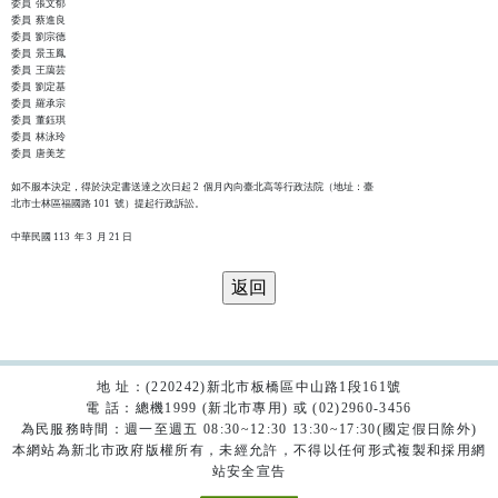
委員  張文郁

委員  蔡進良

委員  劉宗德

委員  景玉鳳

委員  王藹芸

委員  劉定基

委員  羅承宗

委員  董鈺琪

委員  林泳玲

委員  唐美芝

如不服本決定，得於決定書送達之次日起 2  個月內向臺北高等行政法院（地址：臺

北市士林區福國路 101  號）提起行政訴訟。

地 址：(220242)新北市板橋區中山路1段161號
電 話：總機1999 (新北市專用) 或 (02)2960-3456
為民服務時間：週一至週五 08:30~12:30 13:30~17:30(國定假日除外)
本網站為新北市政府版權所有，未經允許，不得以任何形式複製和採用網
站安全宣告