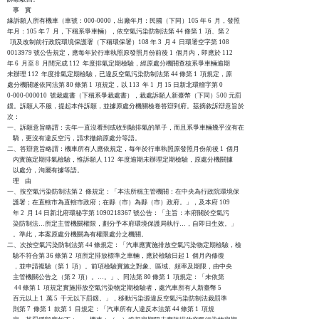
    事    實

緣訴願人所有機車（車號：000-0000，出廠年月：民國（下同）105 年 6  月，發照

年月：105 年 7  月，下稱系爭車輛），依空氣污染防制法第 44 條第 1  項、第 2

  項及改制前行政院環境保護署（下稱環保署）108 年 3  月 4  日環署空字第 108

0013979 號公告規定，應每年於行車執照原發照月份前後 1  個月內，即應於 112

年 6  月至 8  月間完成 112  年度排氣定期檢驗，經原處分機關查核系爭車輛逾期

未辦理 112  年度排氣定期檢驗，已違反空氣污染防制法第 44 條第 1  項規定，原

處分機關遂依同法第 80 條第 1  項規定，以 113  年 1  月 15 日新北環稽字第 0

0-000-000010  號裁處書（下稱系爭裁處書），裁處訴願人新臺幣（下同）500 元罰

鍰。訴願人不服，提起本件訴願，並據原處分機關檢卷答辯到府。茲摘敘訴辯意旨於

次：

一、訴願意旨略謂：去年一直沒看到或收到驗排氣的單子，而且系爭車輛幾乎沒有在

    騎，更沒有違反空污，請求撤銷原處分等語。

二、答辯意旨略謂：機車所有人應依規定，每年於行車執照原發照月份前後 1  個月

    內實施定期排氣檢驗，惟訴願人 112  年度逾期未辦理定期檢驗，原處分機關據

    以處分，洵屬有據等語。

    理    由

一、按空氣污染防制法第 2  條規定：「本法所稱主管機關：在中央為行政院環境保

    護署；在直轄市為直轄市政府；在縣（市）為縣（市）政府。」，及本府 109

    年 2  月 14 日新北府環秘字第 1090218367 號公告：「主旨：本府關於空氣污

    染防制法…所定主管機關權限，劃分予本府環境保護局執行…，自即日生效。」

    。準此，本案原處分機關為有權限處分之機關。

二、次按空氣污染防制法第 44 條規定：「汽車應實施排放空氣污染物定期檢驗，檢

    驗不符合第 36 條第 2  項所定排放標準之車輛，應於檢驗日起 1  個月內修復

    ，並申請複驗（第 1  項）。前項檢驗實施之對象、區域、頻率及期限，由中央

    主管機關公告之（第 2  項）。…。」、同法第 80 條第 1  項規定：「未依第

     44 條第 1  項規定實施排放空氣污染物定期檢驗者，處汽車所有人新臺幣 5

    百元以上 1  萬 5  千元以下罰鍰。」，移動污染源違反空氣污染防制法裁罰準

    則第 7  條第 1  款第 1  目規定：「汽車所有人違反本法第 44 條第 1  項規
