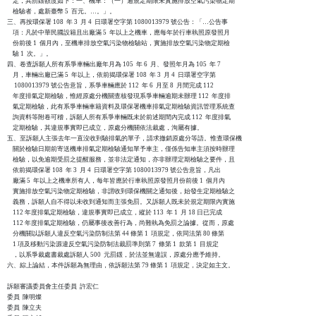
    定，其罰鍰額度如下：一、機車：（一）逾規定期限未實施排放空氣污染物定期

    檢驗者，處新臺幣 5  百元。…。」。

三、再按環保署 108  年 3  月 4  日環署空字第 1080013979 號公告：「…公告事

    項：凡於中華民國設籍且出廠滿 5  年以上之機車，應每年於行車執照原發照月

    份前後 1  個月內，至機車排放空氣污染物檢驗站，實施排放空氣污染物定期檢

    驗 1  次。」。

四、卷查訴願人所有系爭車輛出廠年月為 105  年 6  月、發照年月為 105  年 7

    月，車輛出廠已滿 5  年以上，依前揭環保署 108  年 3  月 4  日環署空字第

     1080013979 號公告意旨，系爭車輛應於 112  年 6  月至 8  月間完成 112

    年度排氣定期檢驗，惟經原處分機關查核發現系爭車輛逾期未辦理 112  年度排

    氣定期檢驗，此有系爭車輛車籍資料及環保署機車排氣定期檢驗資訊管理系統查

    詢資料等附卷可稽，訴願人所有系爭車輛既未於前述期間內完成 112  年度排氣

    定期檢驗，其違規事實即已成立，原處分機關依法裁處，洵屬有據。

五、至訴願人主張去年一直沒收到驗排氣的單子，請求撤銷原處分等語。惟查環保機

    關於檢驗日期前寄送機車排氣定期檢驗通知單予車主，僅係告知車主須按時辦理

    檢驗，以免逾期受罰之提醒服務，並非法定通知，亦非辦理定期檢驗之要件，且

    依前揭環保署 108  年 3  月 4  日環署空字第 1080013979 號公告意旨，凡出

    廠滿 5  年以上之機車所有人，每年皆應於行車執照原發照月份前後 1  個月內

    實施排放空氣污染物定期檢驗，非謂收到環保機關之通知後，始發生定期檢驗之

    義務，訴願人自不得以未收到通知而主張免罰。又訴願人既未於規定期限內實施

    112 年度排氣定期檢驗，違規事實即已成立，縱於 113  年 1  月 18 日已完成

    112 年度排氣定期檢驗，仍屬事後改善行為，尚難執為免罰之論據。從而，原處

    分機關以訴願人違反空氣污染防制法第 44 條第 1  項規定，依同法第 80 條第

    1 項及移動污染源違反空氣污染防制法裁罰準則第 7  條第 1  款第 1  目規定

    ，以系爭裁處書裁處訴願人 500  元罰鍰，於法並無違誤，原處分應予維持。

六、綜上論結，本件訴願為無理由，依訴願法第 79 條第 1  項規定，決定如主文。

訴願審議委員會主任委員  許宏仁

委員  陳明燦

委員  陳立夫
