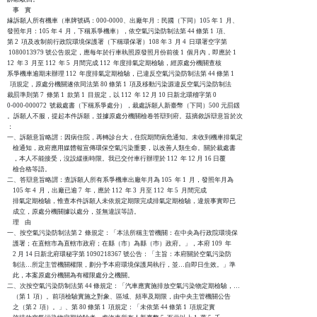
    事    實

緣訴願人所有機車（車牌號碼：000-0000、出廠年月：民國（下同）105 年 1  月、

發照年月：105 年 4  月，下稱系爭機車），依空氣污染防制法第 44 條第 1  項、

第 2  項及改制前行政院環境保護署（下稱環保署）108 年 3  月 4  日環署空字第

 1080013979 號公告規定，應每年於行車執照原發照月份前後 1  個月內，即應於 1

12  年 3  月至 112  年 5  月間完成 112  年度排氣定期檢驗，經原處分機關查核

系爭機車逾期未辦理 112  年度排氣定期檢驗，已違反空氣污染防制法第 44 條第 1

  項規定，原處分機關遂依同法第 80 條第 1  項及移動污染源違反空氣污染防制法

裁罰準則第 7  條第 1  款第 1  目規定，以 112  年 12 月 10 日新北環稽字第 0

0-000-000072  號裁處書（下稱系爭處分），裁處訴願人新臺幣（下同）500 元罰鍰

。訴願人不服，提起本件訴願，並據原處分機關檢卷答辯到府。茲摘敘訴辯意旨於次

：

一、訴願意旨略謂：因病住院，再轉診台大，住院期間病危通知。未收到機車排氣定

    檢通知，政府應用媒體報宣傳環保空氣污染重要，以改善人類生命。關於裁處書

    ，本人不能接受，沒設緩衝時限。我已交付車行辦理於 112  年 12 月 16 日覆

    檢合格等語。

二、答辯意旨略謂：查訴願人所有系爭機車出廠年月為 105  年 1  月，發照年月為

    105 年 4  月，出廠已逾 7  年，應於 112  年 3  月至 112  年 5  月間完成

    排氣定期檢驗，惟查本件訴願人未依規定期限完成排氣定期檢驗，違規事實即已

    成立，原處分機關據以處分，並無違誤等語。

    理    由

一、按空氣污染防制法第 2  條規定：「本法所稱主管機關：在中央為行政院環境保

    護署；在直轄市為直轄市政府；在縣（市）為縣（巿）政府。」，本府 109  年

    2 月 14 日新北府環秘字第 1090218367 號公告：「主旨：本府關於空氣污染防

    制法…所定主管機關權限，劃分予本府環境保護局執行，並…自即日生效。」準

    此，本案原處分機關為有權限處分之機關。

二、次按空氣污染防制法第 44 條規定：「汽車應實施排放空氣污染物定期檢驗，…

    （第 1  項）。前項檢驗實施之對象、區域、頻率及期限，由中央主管機關公告

    之（第 2  項）。」、第 80 條第 1  項規定：「未依第 44 條第 1  項規定實
