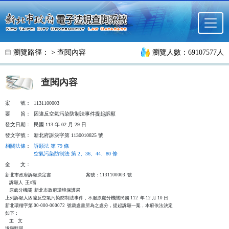
跳至主要內容
瀏覽路徑： >
查閱內容
瀏覽人數：69107577人
查閱內容
案
號：
1131100003
要
旨：
因違反空氣污染防制法事件提起訴願
發文日期：
民國 113 年 02 月 29 日
發文字號：
新北府訴決字第 1130010825 號
相關法條
：
訴願法 第 79 條
空氣污染防制法 第 2、36、44、80 條
全
文：
新北市政府訴願決定書                                  案號：1131100003  號

    訴願人  王○富

    原處分機關  新北市政府環境保護局

上列訴願人因違反空氣污染防制法事件，不服原處分機關民國 112  年 12 月 10 日

新北環稽字第 00-000-000072  號裁處書所為之處分，提起訴願一案，本府依法決定

如下：

    主    文

訴願駁回。
