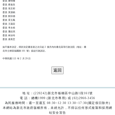
委員  陳明燦

委員  蔡進良

委員  張文郁

委員  黃源銘

委員  劉宗德

委員  景玉鳳

委員  王藹芸

委員  李永裕

委員  董鈺琪

委員  林泳玲

委員  唐美芝

如不服本決定，得於決定書送達之次日起 2  個月內向臺北高等行政法院（地址：臺

北市士林區福國路 101  號）提起行政訴訟。

地 址：(220242)新北市板橋區中山路1段161號
電 話：總機1999 (新北市專用) 或 (02)2960-3456
為民服務時間：週一至週五 08:30~12:30 13:30~17:30(國定假日除外)
本網站為新北市政府版權所有，未經允許，不得以任何形式複製和採用網
站安全宣告