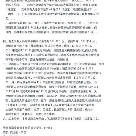
    施排放空氣污染物定期檢驗者，處汽車所有人新臺幣 5  百元以上 1  萬 5  千

    元以下罰鍰。」，移動污染源違反空氣污染防制法裁罰準則第 7  條第 1  款第

    1 目規定：「汽車所有人違反本法第 44 條第 1  項規定，其罰鍰額度如下：一

    、機車：（一）逾規定期限未實施排放空氣污染物定期檢驗者，處新臺幣 5  百

    元。」。

三、再按環保署 108  年 3  月 4  日環署空字第 1080013979 號公告：「凡於中華

    民國設籍且出廠滿 5  年以上之機車，應每年於行車執照原發照月份前後 1  個

    月內，至機車排放空氣污染物檢驗站，實施排放空氣污染物定期檢驗 1  次。」

    。

四、卷查訴願人所有系爭機車出廠年月 105  年 1  月、發照年月：105 年 4  月，

    車輛出廠已逾 7  年，屬出廠滿 5  年以上之機車，應於 112  年 3  月至 112

    年 5  月間完成 112  年度排氣定期檢驗，惟經原處分機關查核發現訴願人所有

    系爭機車逾期未辦理 112  年度排氣定期檢驗，此有系爭機車車籍資料及定檢資

    料等影本附卷可稽，原處分機關依法裁處，洵屬有據。

五、至訴願人主張因病住院及未接收到定期排氣檢驗通知，並已完成檢驗等語。惟查

    車輛所有人依前開空氣污染防制法第 44 條第 1  項及環保署 108  年 3  月 4

    日環署空字第 1080013979 號公告等規定，對其所有車輛有主動實施排放空氣污

    染物定期檢驗之義務，本件訴願人未於前開規定於期限（112 年 3  月至 112

    年 5  月）前完成系爭車輛 112  年度排氣定期檢驗，即有法定義務之違反，不

    以訴願人於收到環保機關之通知後，始發生定期檢驗之義務，縱訴願人於 112

    年 12 月 16 日完成系爭車輛 112  年度排氣定期檢驗，僅屬事後改善行為。又

    車輛實施排氣定期檢驗無須由車主親自為之，訴願人如因病住院亦可委由他人辦

    理，是訴願人所述並非可採。從而，原處分機關以訴願人違反空氣污染防制法第

     44 條第 1  項規定，依同法第 80 條第 1  項及移動污染源違反空氣污染防制

    法裁罰準則第 7  條第 1  款第 1  目規定，裁處訴願人 500  元罰鍰，揆諸首

    揭條文規定，並無不合，原處分應予維持。

六、綜上論結，本件訴願為無理由，依訴願法第 79 條第 1  項規定，決定如主文。

訴願審議委員會主任委員  許宏仁（公出）

委員  劉定基（代理）
