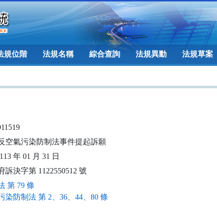
法規位階
法規名稱
綜合查詢
法規異動
法規草案
011519
反空氣污染防制法事件提起訴願
13 年 01 月 31 日
訴決字第 1122550512 號
 第 79 條
染防制法 第 2、36、44、80 條