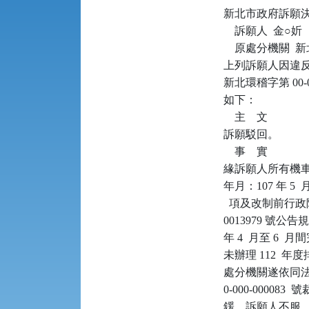
新北市政府訴願決定書      
    訴願人  金○妡

    原處分機關 
上列訴願人因違反空
新北環稽字第 00
如下：

    主    文

訴願駁回。

    事    實

緣訴願人所有機車（
年月：107 年 5
  項及改制前行政院
0013979 號公
年 4  月至 6 
未辦理 112  
處分機關遂依同法第 8
0-000-0000
鍰。訴願人不服