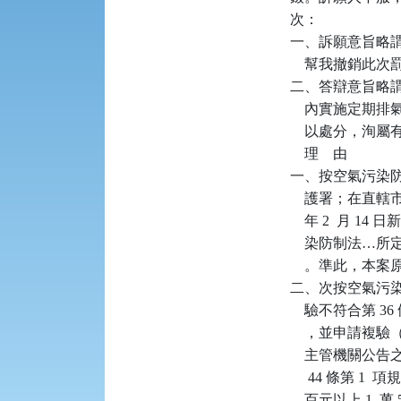
次：

一、訴願意旨略
    幫我撤銷此次
二、答辯意旨略謂
    內實施定期
    以處分，洵屬
    理    由

一、按空氣污染防
    護署；在直
    年 2  月 
    染防制法
    。準此，本
二、次按空氣污染
    驗不符合第 
    ，並申請複
    主管機關公告
     44 條第
    百元以上 