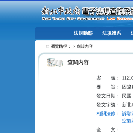
跳至主要內容
法規動態
法規體系
:::
瀏覽路徑： >
查閱內容
查閱內容
案
號：
1121
要
旨：
因違
發文日期：
民國 1
發文字號：
新北府
相關法條
：
訴願法
空氣污
全
文：