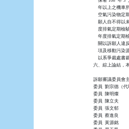
    保署 108  
    年以上之機
    空氣污染
    願人自不得
    度排氣定期檢驗
    年度排氣
    關以訴願人違
    項及移動污染
    以系爭裁處
六、綜上論結，本件
訴願審議委員會主
委員  劉宗德（代
委員  陳明燦

委員  陳立夫

委員  張文郁

委員  蔡進良

委員  黃源銘
