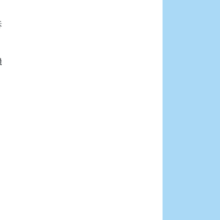





