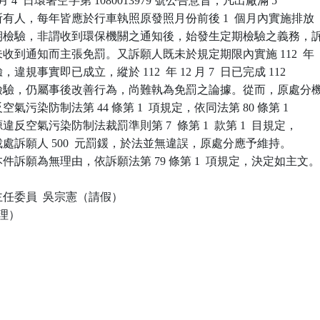
年 3  月 4  日環署空字第 1080013979 號公告意旨，凡出廠滿 5

車所有人，每年皆應於行車執照原發照月份前後 1  個月內實施排放

物定期檢驗，非謂收到環保機關之通知後，始發生定期檢驗之義務，訴
以未收到通知而主張免罰。又訴願人既未於規定期限內實施 112  年

，違規事實即已成立，縱於 112  年 12 月 7  日已完成 112

定期檢驗，仍屬事後改善行為，尚難執為免罰之論據。從而，原處分機
反空氣污染防制法第 44 條第 1  項規定，依同法第 80 條第 1

源違反空氣污染防制法裁罰準則第 7  條第 1  款第 1  目規定，

書裁處訴願人 500  元罰鍰，於法並無違誤，原處分應予維持。

訴願為無理由，依訴願法第 79 條第 1  項規定，決定如主文。
任委員  吳宗憲（請假）

理）
