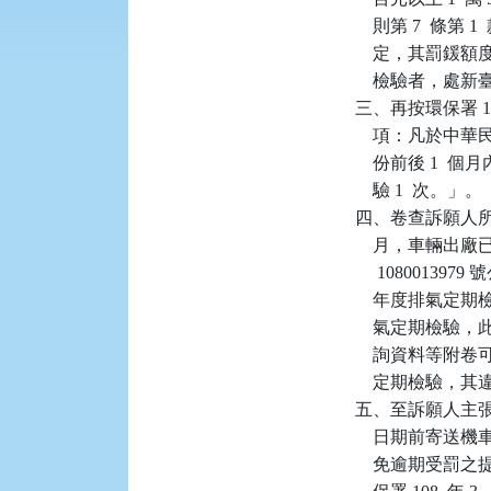
    則第 7  條
    定，其罰
    檢驗者，處新
三、再按環保署 108
    項：凡於中
    份前後 1
    驗 1  次。」。

四、卷查訴願人所有系
    月，車輛出廠已
     10800139
    年度排氣定
    氣定期檢
    詢資料等附
    定期檢驗
五、至訴願人主
    日期前寄
    免逾期受