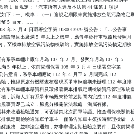
第 1  款第 1  目規定：「汽車所有人違反本法第 44 條第 1  項規

鍰額度如下：一、機車：（一）逾規定期限未實施排放空氣污染物定期
臺幣 5  百元。…。」。

  年 3  月 4  日環署空字第 1080013979 號公告：「…公告事

華民國設籍且出廠滿 5  年以上之機車，應每年於行車執照原發照月

  個月內，至機車排放空氣污染物檢驗站，實施排放空氣污染物定期檢

爭車輛出廠年月為 107  年 2  月、發照年月為 107  年 5

滿 5  年以上，依前揭環保署 108  年 3  月 4  日環署空字第

79 號公告意旨，系爭車輛應於 112  年 4  月至 6  月間完成 112

期檢驗，惟經原處分機關查核發現系爭車輛逾期未辦理 112  年度排

驗，此有系爭車輛車籍資料及環保署機車排氣定期檢驗資訊管理系統查
卷可稽，訴願人所有系爭車輛既未於前述期間內完成 112  年度排氣

，其違規事實即已成立，原處分機關依法裁處，洵屬有據。

張其未收過檢驗通知，可否撤銷此次罰單等語。惟查環保機關於檢
送機車排氣定期檢驗通知單予車主，僅係告知車主須按時辦理檢驗，以
罰之提醒服務，並非法定通知，亦非辦理定期檢驗之要件，且依前揭環