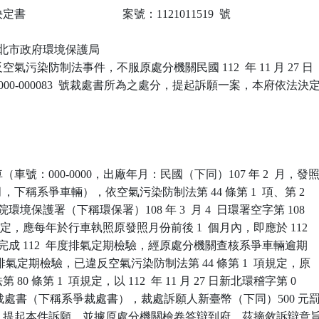
                            案號：1121011519  號

 新北市政府環境保護局

氣污染防制法事件，不服原處分機關民國 112  年 11 月 27 日

-000-000083  號裁處書所為之處分，提起訴願一案，本府依法決定
車號：000-0000，出廠年月：民國（下同）107 年 2  月，發照
  月，下稱系爭車輛），依空氣污染防制法第 44 條第 1  項、第 2

環境保護署（下稱環保署）108 年 3  月 4  日環署空字第 108

告規定，應每年於行車執照原發照月份前後 1  個月內，即應於 112

 月間完成 112  年度排氣定期檢驗，經原處分機關查核系爭車輛逾期

年度排氣定期檢驗，已違反空氣污染防制法第 44 條第 1  項規定，原

0 條第 1  項規定，以 112  年 11 月 27 日新北環稽字第 0

83  號裁處書（下稱系爭裁處書），裁處訴願人新臺幣（下同）500 元罰
，提起本件訴願，並據原處分機關檢卷答辯到府。茲摘敘訴辯意旨