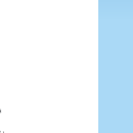





