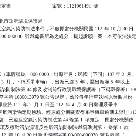
                            案號：1121061491  號

 新北市政府環境保護局

氣污染防制法事件，不服原處分機關民國 112  年 10 月 30 日

-000-000030  號裁處書所為之處分，提起訴願一案，本府依法決定
車牌號碼：000-0000、出廠年月：民國（下同）107 年 2  月、
 3  月，下稱系爭車輛），出廠已逾 5  年，屬出廠滿 5  年以上

染防制法第 44 條及改制前行政院環境保護署（下稱環保署）108
日環署空字第 1080013979 號公告規定，應於每年行車執照原發照月份

 112  年 2  月 1  日至 112  年 4  月 30 日辦理系爭車

排放空氣污染物定期檢驗。經原處分機關查得系爭機車逾期未辦理 112
驗，已違反空氣污染防制法第 44 條第 1  項規定，原處分機關依

1  項及移動污染源違反空氣污染防制法裁罰準則第 7  條第 1  款

12  年 10 月 30 日新北環稽字第 00-000-000030  號裁處書（
