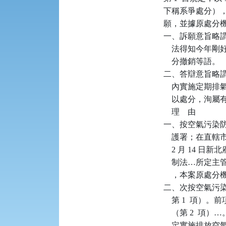
下稱系爭處分），
願，並據原處分機
一、訴願意旨略謂：
    法得知今年
    分撤銷等語。

二、答辯意旨略謂
    內實施定期
    以處分，洵屬
    理    由

一、按空氣污染防
    護署；在直
    2 月 14
    制法…所
    ，本案原處
二、次按空氣污染
    第 1  
    （第 2  項
    定實施排放空