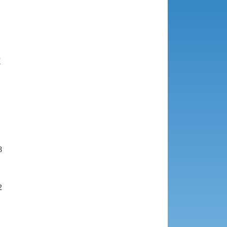







