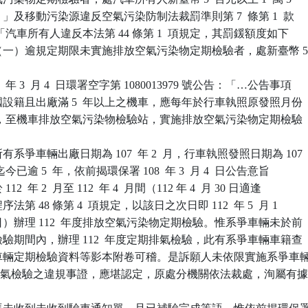
鍰。」及移動污染源違反空氣污染防制法裁罰準則第 7  條第 1  款

規定：「汽車所有人違反本法第 44 條第 1  項規定，其罰鍰額度如下

車：（一）逾規定期限未實施排放空氣污染物定期檢驗者，處新臺幣 5
 年 3  月 4  日環署空字第 1080013979 號公告：「…公告事項

民國設籍且出廠滿 5  年以上之機車，應每年於行車執照原發照月份

 個月內，至機車排放空氣污染物檢驗站，實施排放空氣污染物定期檢驗

系爭車輛出廠日期為 107  年 2  月，行車執照發照日期為 107

照迄今已逾 5  年，依前揭環保署 108  年 3  月 4  日公告意旨

12  年 2  月至 112  年 4  月間（112 年 4  月 30 日適逢

序法第 48 條第 4  項規定，以該日之次日即 112  年 5  月 1

末日）辦理 112  年度排放空氣污染物定期檢驗。惟系爭車輛未於前

氣檢驗期間內，辦理 112  年度定期排氣檢驗，此有系爭車輛車籍查

系爭車輛定期檢驗資料等影本附卷可稽。是訴願人未依限實施系爭車輛
度定期排氣檢驗之違規事證，應堪認定，原處分機關依法裁處，洵屬有據