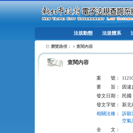
跳至主要內容
法規動態
法規體系
:::
瀏覽路徑： >
查閱內容
查閱內容
案
號：
1121
要
旨：
因違
發文日期：
民國 1
發文字號：
新北府
相關法條
：
訴願法
空氣污
全
文：