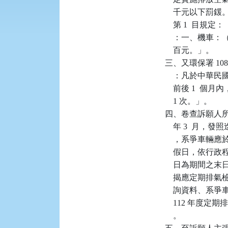
    千元以下罰
    第 1  目
    ：一、機
    百元。」。

三、又環保署 108 
    ：凡於中華
    前後 1 
    1 次。」。

四、卷查訴願人所有
    年 3  月，發
    ，系爭車輛應於 1
    假日，依行政程
    日為期間之
    揭應定期排
    詢資料、
    112 年
    。
