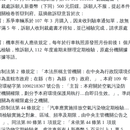
裁處訴願人新臺幣（下同）500 元罰鍰。訴願人不服，提起本件
關檢卷答辯到府。茲摘敘訴辯意旨於次：

系爭車輛系於 107  年 3  月購入，因未收到驗車通知單，故無

剛好滿 5  年，訴願人收到裁處書才得知，並已補驗完成，請求原處

：機車所有人應依規定，每年於行車執照原發照月份前後 1  個月
排氣檢驗，惟訴願人 112  年度逾期未辦理定期檢驗，原處分機關據

有據等語。

制法第 2  條規定：「本法所稱主管機關：在中央為行政院環境保
轄市為直轄市政府；在縣（市）為縣（巿）政府。」，本府 109  年

 日新北府環秘字第 1090218367 號公告：「主旨：本府關於空氣污染防

定主管機關權限，劃分予本府環境保護局執行…自即日生效。」。準此
分機關為有權限處分之機關。

防制法第 44 條規定：「汽車應實施排放空氣污染物定期檢驗…（
項）。前項檢驗實施之對象、區域、頻率及期限，由中央主管機關公告之

）…。」、同法第 80 條第 1  項規定：「未依第 44 條第 1  項規

氣污染物定期檢驗者，處汽車所有人新臺幣 5  百元以上 1  萬 5
