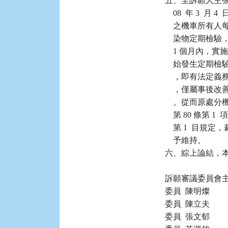
五、至訴願人主張
    08  年 3 
    之機車所有
    染物定期
    1 個月
    始發生定
    ，即有法定義
    ，僅屬事
    。從而原處
    第 80 條第
    第 1  目
    予維持。

六、綜上論結，本件
訴願審議委員會主任
委員  陳明燦

委員  陳立夫

委員  張文郁
