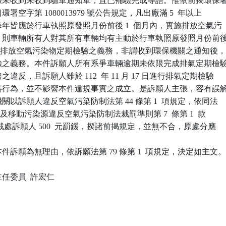
未收到未收到驗車通知單，且已補驗完成等語。惟依前揭環保署 
 月 4  日環署空字第 1080013979 號公告規定，凡出廠滿 5  年以上

人每年皆應於行車執照原發照月份前後 1  個月內，實施排放空氣污

檢驗，則車輛所有人對其所有車輛均有主動於行車執照原發照月份前後
內，實施排放空氣污染物定期檢驗之義務，非謂收到環保機關之通知後，
期檢驗之義務。本件訴願人所有系爭車輛逾期未依限完成排氣定期檢驗
務之違反，且訴願人雖於 112  年 11 月 17 日進行排氣定期檢驗

後改善行為，並不影響本件違規事實之成立。是訴願人主張，容有誤解
分機關以訴願人違反空氣污染防制法第 44 條第 1  項規定，依同法

 1  項及移動污染源違反空氣污染防制法裁罰準則第 7  條第 1  款

規定，裁處訴願人 500  元罰鍰，揆諸前揭規定，並無不合，原處分應

訴願為無理由，依訴願法第 79 條第 1  項規定，決定如主文。
委員  許宏仁
