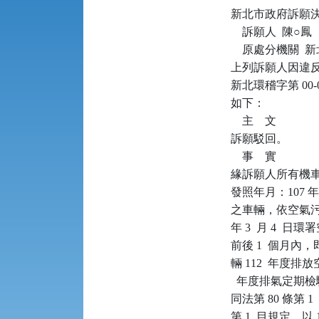
新北市政府訴願決定書      
    訴願人  陳○鳳

    原處分機關 
上列訴願人因違反空
新北環稽字第 00
如下：

    主    文

訴願駁回。

    事    實

緣訴願人所有機車（
發照年月：107 年
之車輛，依空氣污
年 3  月 4  
前後 1  個月內，即應於
輛 112  年度
  年度排氣定期檢
同法第 80 條第 
第 1  目規定，以 1