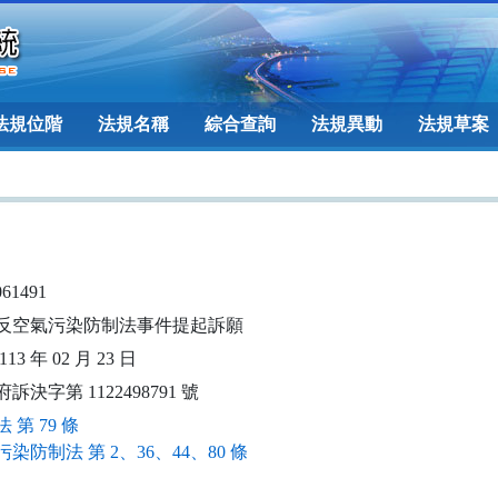
法規位階
法規名稱
綜合查詢
法規異動
法規草案
061491
反空氣污染防制法事件提起訴願
13 年 02 月 23 日
訴決字第 1122498791 號
 第 79 條
染防制法 第 2、36、44、80 條