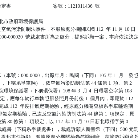
                            案號：1121011436  號

 新北市政府環境保護局

氣污染防制法事件，不服原處分機關民國 112  年 11 月 10 日

-000-000020  號裁處書所為之處分，提起訴願一案，本府依法決定
車號：000-0000，出廠年月：民國（下同）105 年 1  月，發照
  月，下稱系爭車輛），依空氣污染防制法第 44 條第 1  項、第 2

環境保護署（下稱環保署）108 年 3  月 4  日環署空字第 108

告規定，應每年於行車執照原發照月份前後 1  個月內，即應於 112

 月間完成 112  年度排氣定期檢驗，經原處分機關查核系爭車輛逾期

年度排氣定期檢驗，已違反空氣污染防制法第 44 條第 1  項規定，原

0 條第 1  項規定，以 112  年 11 月 10 日新北環稽字第 0

20  號裁處書（下稱系爭裁處書），裁處訴願人新臺幣（下同）500 元罰
，提起本件訴願，並據原處分機關檢卷答辯到府。茲摘敘訴辯意旨