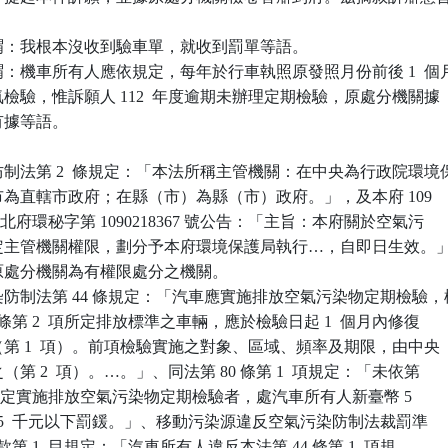
：我根本沒收到驗車單，就收到罰單等語。

：機車所有人應依規定，每年於行車執照原發照月份前後 1  個月
排氣檢驗，惟訴願人 112  年度逾期未辦理定期檢驗，原處分機關據

有據等語。

制法第 2  條規定：「本法所稱主管機關：在中央為行政院環境保
轄市為直轄市政府；在縣（市）為縣（市）政府。」，及本府 109

14 日新北府環秘字第 1090218367 號公告：「主旨：本府關於空氣污

…所定主管機關權限，劃分予本府環境保護局執行…，自即日生效。」
案原處分機關為有權限處分之機關。

防制法第 44 條規定：「汽車應實施排放空氣污染物定期檢驗，檢
36 條第 2  項所定排放標準之車輛，應於檢驗日起 1  個月內修復

驗（第 1  項）。前項檢驗實施之對象、區域、頻率及期限，由中央

之（第 2  項）。…。」、同法第 80 條第 1  項規定：「未依第

 1  項規定實施排放空氣污染物定期檢驗者，處汽車所有人新臺幣 5

1  萬 5  千元以下罰鍰。」、移動污染源違反空氣污染防制法裁罰準

第 1  款第 1  目規定：「汽車所有人違反本法第 44 條第 1  項規
