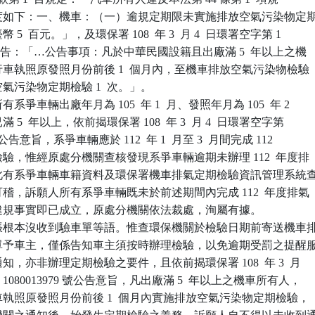
鍰額度如下：一、機車：（一）逾規定期限未實施排放空氣污染物定期
幣 5  百元。」，及環保署 108  年 3  月 4  日環署空字第 1

979 號公告：「…公告事項：凡於中華民國設籍且出廠滿 5  年以上之機

於行車執照原發照月份前後 1  個月內，至機車排放空氣污染物檢驗

空氣污染物定期檢驗 1  次。」。

爭車輛出廠年月為 105  年 1  月、發照年月為 105  年 2

滿 5  年以上，依前揭環保署 108  年 3  月 4  日環署空字第

79 號公告意旨，系爭車輛應於 112  年 1  月至 3  月間完成 112

期檢驗，惟經原處分機關查核發現系爭車輛逾期未辦理 112  年度排

驗，此有系爭車輛車籍資料及環保署機車排氣定期檢驗資訊管理系統查
卷可稽，訴願人所有系爭車輛既未於前述期間內完成 112  年度排氣

，其違規事實即已成立，原處分機關依法裁處，洵屬有據。

張根本沒收到驗車單等語。惟查環保機關於檢驗日期前寄送機車排
通知單予車主，僅係告知車主須按時辦理檢驗，以免逾期受罰之提醒服
通知，亦非辦理定期檢驗之要件，且依前揭環保署 108  年 3  月

字第 1080013979 號公告意旨，凡出廠滿 5  年以上之機車所有人，

行車執照原發照月份前後 1  個月內實施排放空氣污染物定期檢驗，
