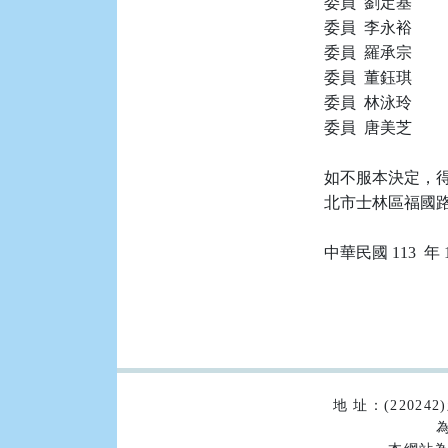
委員  劉定基

委員  李永裕

委員  羅承宗

委員  董鈺琪

委員  林泳玲

委員  唐美芝

如不服本決定，得
北市士林區福國路 
:::
地 址：(2202
為