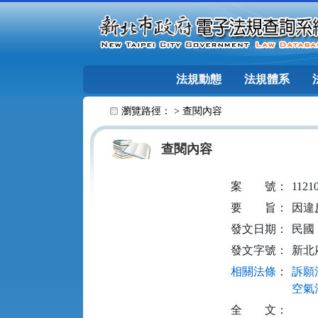
跳至主要內容
法規動態
法規體系
:::
瀏覽路徑： >
查閱內容
查閱內容
案
號：
1121
要
旨：
因違
發文日期：
民國 1
發文字號：
新北府
相關法條
：
訴願法
空氣污
全
文：