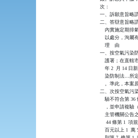
次：

一、訴願意旨略謂
二、答辯意旨略謂
    內實施定期
    以處分，洵屬
    理    由

一、按空氣污染防
    護署；在直
    年 2  月 
    染防制法
    。準此，本
二、次按空氣污染
    驗不符合第 
    ，並申請複
    主管機關公告
     44 條第
    百元以上 
    則第 7  條