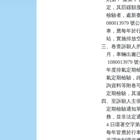
    定，其罰
    檢驗者，處新臺
    080013
    車，應每年
    站，實施排放
三、卷查訴願人所有系
    月，車輛出廠已
     10800139
    年度排氣定
    氣定期檢
    詢資料等附
    定期檢驗
四、至訴願人主
    定期檢驗
    務，並非法定
    4 日環署空
    每年皆應於