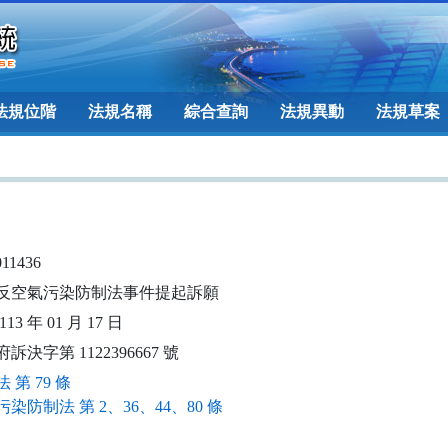
法規位階
法規名稱
綜合查詢
法規異動
法規草案
011436
反空氣污染防制法事件提起訴願
13 年 01 月 17 日
訴決字第 1122396667 號
 第 79 條
染防制法 第 2、36、44、80 條