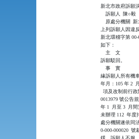
新北市政府訴願決定書      
    訴願人  陳○毅

    原處分機關 
上列訴願人因違反空
新北環稽字第 00
如下：

    主    文

訴願駁回。

    事    實

緣訴願人所有機車（
年月：105 年 2
  項及改制前行政院
0013979 號公
年 1  月至 3 
未辦理 112  
處分機關遂依同法第 8
0-000-0000
鍰。訴願人不服