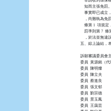
    非謂收到
    知而主張免
    事實即已成立
    ，尚難執
    條第 1  
    罰準則第 7 
    ，於法並無
五、綜上論結，本件
訴願審議委員會主
委員  黃源銘（代
委員  陳明燦

委員  陳立夫

委員  蔡進良

委員  張文郁

委員  劉宗德

委員  景玉鳳

委員  王藹芸
