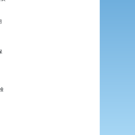







