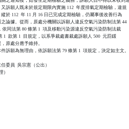
環保機關之通知後，始發生定期檢驗之義務，訴願人自不得以未收到通
罰。又訴願人既未於規定期限內實施 112  年度排氣定期檢驗，違規

，縱於 112  年 11 月 16 日已完成定期檢驗，仍屬事後改善行為

為免罰之論據。從而，原處分機關以訴願人違反空氣污染防制法第 44

項規定，依同法第 80 條第 1  項及移動污染源違反空氣污染防制法裁

 條第 1  款第 1  目規定，以系爭裁處書裁處訴願人 500  元罰鍰

違誤，原處分應予維持。

訴願為無理由，依訴願法第 79 條第 1  項規定，決定如主文。
任委員  吳宗憲（公出）

理）
