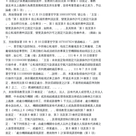
     4  項規定計算應處罰鍰額度外，並應依行政罰法第 18 條第 1  項規定，審酌

    違反本法上義務行為應受責難程度及所生影響，並得考量受處分者之資力，予以

    論處（第 5  項）。」。

四、再按環保署 100  年 12 月 19 日環署空字第 1000109769E  號公告：「主旨：

    公告『第 1  批至第 8  批公私場所應申請設置、變更及操作許可之固定污染源

    』，並自即日生效…公告事項：一、第 1  批至第 8  批公私場所應申請設置、

    變更及操作許可之固定污染源，如附表。…。」，及其附表「第 1  批至第 8

    批公私場所應申請設置、變更及操作許可之固定污染源公告條件表」（摘錄）如

    下：

五、另按環保署 108  年 1  月 10 日環署空字第 1070107824 號函略以：「…說明

    ：一、查空氣污染防制法…中所稱公私場所，包括工商廠場及非工商廠場。工商

    廠場係指從事營利、工商活動行為或須經目的事業主管機關核准始得設立之公私

    場所，如公司、工廠（場）及商業場所等。…。」、111 年 4  月 18 日環署空

    字第 1111044388 號函略以：「主旨：未依規定取得固定污染源操作許可證而逕

    行操作者，不適用『公私場所固定污染源違反空氣污染防制法應處罰鍰額度裁罰

    準則』附表二之二、（三）所列應減輕裁罰事項…。」、111 年 7  月 8  日環

    署空字第 1111080689 號函略以：「…說明：…四、本案未取得操作許可證，逕

    行操作污染源，倘非屬經貴局核准試車之操作，即違反本法第 24 條第 2  項規

    定，應依同法第 63 條規定處分…對於罰鍰額度之計算，不適用前揭裁罰準則附

    表 2  之二、（三）應減輕裁罰之規定。…。」。

六、末按環境教育法第 23 條規定：「自然人、法人、設有代表人或管理人之非法人

    團體、中央或地方機關（構）或其他組織違反環境保護法律或自治條例之行政法

    上義務，經處分機關處分停工、停業或新臺幣 5  千元以上罰鍰者，處分機關並

    應令該自然人、法人、機關或團體指派有代表權之人或負責環境保護權責人員接

    受 1  小時以上 8  小時以下環境講習。」，環境教育法施行細則第 7  條第 3

    款規定：「本法第 8  條第 2  項第 3  款、第 3  項及第 23 條所定環境保護

    法律如下：三、空氣污染防制法。」，及環境講習執行辦法第 4  條第 1  款規

    定：「有下列情形之一者，由處分機關令自然人以外之受處分人指派有代表權之

    人接受環境講習：一、經處停工、停業處分。」、第 8  條第 1  項及第 3  項

    規定：「處分機關裁處環境講習，應依附件 1  計算環境講習時數（第 1  項）
