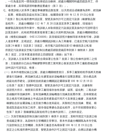
    。一行為違反同一環境保護法律或自治條例，經處分機關同時處罰鍰及停工、停

    業處分者，其環境講習時數應從重處分（第 3  項）」。

七、卷查訴願人於系爭工廠從事橡膠製品製造業，以天然或合成橡膠為原料，經混練

    、延壓、模製成型及硫化等加工製造，核屬環保署 100  年 12 月 19 日公告第

    7 批第 2  類公私場所應申請設置、變更及操作許可之固定污染源（橡膠製品製

    造程序）。原處分機關於 112  年 7  月 28 日派員至系爭工廠稽查，現場進行

    橡膠製品製造程序作業中，惟訴願人未取得固定污染源設置及操作許可證即逕行

    設置及操作，此有經濟部產業發展署工廠公示資料查詢紀錄、原處分機關稽查紀

    錄（稽查紀錄編號： 04E11256606）及現場採證照片數幀等影本附卷可稽，訴願

    人違規事實，足堪認定。原處分機關認訴願人為工商廠場，已違反空氣污染防制

    法第 24 條第 1  項及第 2  項規定，依空氣污染防制法第 63 條後段及公私場

    所固定污染源違反空氣污染防制法應處罰鍰額度裁罰準則第 3  條附表 1  及附

    表 2  規定，計算本案違規情節之罰鍰額度（摘錄）如下表：

八、至訴願人主張系爭工廠應符合環保署公告第 7  批第 2  類公告條件說明二之情

    形；又疑義部分已由台灣橡膠暨彈性體工業同業公會派員至系爭工廠勘查確認毋

    須申請許可證等語。惟查：

（一）依本件稽查紀錄之記載，原處分機關稽查當日，系爭工廠製程程序係將天然橡

      膠進行混練後，將混練完成之生膠置放於滾輪機進行滾壓及壓延，部分產品再

      經硫化程序硬化，該製程並經原處分機關認定屬環保署 100  年 12 月 19 日

      公告第 7  批第 2  類應申請設置、變更及操作許可之固定污染源。次據卷附

      採證照片所示，稽查當日系爭工廠現場存放有原膠、碳黑、硫化劑、二氧化矽

      及碳酸鈣等混練原料，並有混練機及滾輪機進行混練及延壓作業，且有模製成

      型之模具可將混練後之半成品依需求產製成不同尺寸及厚度之橡膠，其後再將

      橡膠貼合於金屬滾輪上送至後方機台使其硫化，其製程已包含混練、壓延、模

      製成型及硫化等加工程序，顯非僅從事膠合及硫化程序，自不符前開環保署公

      告第 7  批第 2  類橡膠製品製造程序公告條件說明二、之例外規定。

（二）又按空氣物染防制法施行細則第 5  條第 8  款規定，直轄市固定污染源之檢

      查或鑑定事項，為直轄市主管機關主管事項。查本件原處分機關既為本市空氣

      污染防制法之主管機關，則系爭工廠是否為環保署 100  年 12 月 19 日公告

      規定之公私場所應申請設置、變更及操作許可之固定污染源，自應以原處分機
