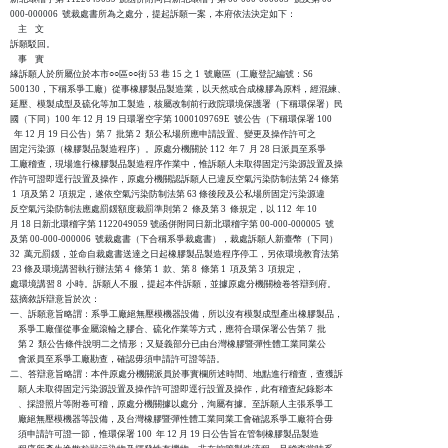
000-000006  號裁處書所為之處分，提起訴願一案，本府依法決定如下：

    主    文

訴願駁回。

    事    實

緣訴願人於所屬位於本市○○區○○街 53 巷 15 之 1  號廠區（工廠登記編號：S6

500130，下稱系爭工廠）從事橡膠製品製造業，以天然或合成橡膠為原料，經混練、

延壓、模製成型及硫化等加工製造，核屬改制前行政院環境保護署（下稱環保署）民

國（下同）100 年 12 月 19 日環署空字第 1000109769E  號公告（下稱環保署 100

  年 12 月 19 日公告）第 7  批第 2  類公私場所應申請設置、變更及操作許可之

固定污染源（橡膠製品製造程序）。原處分機關於 112  年 7  月 28 日派員至系爭

工廠稽查，現場進行橡膠製品製造程序作業中，惟訴願人未取得固定污染源設置及操

作許可證即逕行設置及操作，原處分機關認訴願人已違反空氣污染防制法第 24 條第

 1  項及第 2  項規定，遂依空氣污染防制法第 63 條後段及公私場所固定污染源違

反空氣污染防制法應處罰鍰額度裁罰準則第 2  條及第 3  條規定，以 112  年 10

月 18 日新北環稽字第 1122049059 號函併附同日新北環稽字第 00-000-000005  號

及第 00-000-000006  號裁處書（下合稱系爭裁處書），裁處訴願人新臺幣（下同）

32  萬元罰鍰，並命自裁處書送達之日起橡膠製品製造程序停工，另依環境教育法第

 23 條及環境講習執行辦法第 4  條第 1  款、第 8  條第 1  項及第 3  項規定，

處環境講習 8  小時。訴願人不服，提起本件訴願，並據原處分機關檢卷答辯到府。

茲摘敘訴辯意旨於次：

一、訴願意旨略謂：系爭工廠絕無壓模機器設備，所以沒有模製成型產出橡膠製品，

    系爭工廠僅從事金屬滾輪之膠合、硫化作業等方式，應符合環保署公告第 7  批

    第 2  類公告條件說明二之情形；又疑義部分已由台灣橡膠暨彈性體工業同業公

    會派員至系爭工廠勘查，確認毋須申請許可證等語。

二、答辯意旨略謂：本件原處分機關派員於事實欄所述時間、地點進行稽查，查獲訴

    願人未取得固定污染源設置及操作許可證即逕行設置及操作，此有稽查紀錄影本

    、採證照片等附卷可稽，原處分機關據以處分，洵屬有據。至訴願人主張系爭工

    廠絕無壓模機器等設備，及台灣橡膠暨彈性體工業同業工會確認系爭工廠符合毋

    須申請許可證一節，惟環保署 100  年 12 月 19 日公告旨在管制橡膠製品製造
