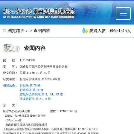
跳至主要內容
瀏覽路徑： >
查閱內容
瀏覽人數：68981315人
查閱內容
案
號：
1121091368
要
旨：
因違反空氣污染防制法事件提起訴願
發文日期：
民國 113 年 01 月 25 日
發文字號：
新北府訴決字第 1122296386 號
相關法條
：
訴願法 第 79 條
行政罰法 第 18 條
空氣污染防制法 第 2、24、63 條
環境教育法 第 23、8 條
全
文：
新北市政府訴願決定書                                  案號：1121091368  號

    訴願人  加○橡膠工業股份有限公司

    代表人  宋○霓

    原處分機關  新北市政府環境保護局

上列訴願人因違反空氣污染防制法事件，不服原處分機關民國 112  年 10 月 18 日

新北環稽字第 1122049059 號函併附同日新北環稽字第 00-000-000005  號及第 00-
