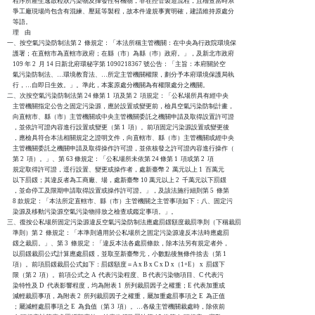
    程序所產生逸散粒狀污染物及揮發性有機物，非在控管製造流程，且稽查當時系

    爭工廠現場尚包含有混練、壓延等製程，故本件違規事實明確，建請維持原處分

    等語。

    理    由

一、按空氣污染防制法第 2  條規定：「本法所稱主管機關：在中央為行政院環境保

    護署；在直轄市為直轄市政府；在縣（市）為縣（巿）政府。」，及新北市政府

    109 年 2  月 14 日新北府環秘字第 1090218367 號公告：「主旨：本府關於空

    氣污染防制法、…環境教育法、…所定主管機關權限，劃分予本府環境保護局執

    行，…自即日生效。」。準此，本案原處分機關為有權限處分之機關。

二、次按空氣污染防制法第 24 條第 1  項及第 2  項規定：「公私場所具有經中央

    主管機關指定公告之固定污染源，應於設置或變更前，檢具空氣污染防制計畫，

    向直轄市、縣（市）主管機關或中央主管機關委託之機關申請及取得設置許可證

    ，並依許可證內容進行設置或變更（第 1  項）。前項固定污染源設置或變更後

    ，應檢具符合本法相關規定之證明文件，向直轄市、縣（市）主管機關或經中央

    主管機關委託之機關申請及取得操作許可證，並依核發之許可證內容進行操作（

    第 2  項）。」、第 63 條規定：「公私場所未依第 24 條第 1  項或第 2  項

    規定取得許可證，逕行設置、變更或操作者，處新臺幣 2  萬元以上 1  百萬元

    以下罰鍰；其違反者為工商廠、場，處新臺幣 10 萬元以上 2  千萬元以下罰鍰

    ，並命停工及限期申請取得設置或操作許可證。」，及該法施行細則第 5  條第

    8 款規定：「本法所定直轄市、縣（市）主管機關之主管事項如下：八、固定污

    染源及移動污染源空氣污染物排放之檢查或鑑定事項。」。

三、復按公私場所固定污染源違反空氣污染防制法應處罰鍰額度裁罰準則（下稱裁罰

    準則）第 2  條規定：「本準則適用於公私場所之固定污染源違反本法時應處罰

    鍰之裁罰。」、第 3  條規定：「違反本法各處罰條款，除本法另有規定者外，

    以罰鍰裁罰公式計算應處罰鍰，並取至新臺幣元，小數點後無條件捨去（第 1

    項）。前項罰鍰裁罰公式如下：罰鍰額度＝A x B x C x D x（1+E） x  罰鍰下

    限（第 2  項）。前項公式之 A  代表污染程度、B 代表污染物項目、C 代表污

    染特性及 D  代表影響程度，均為附表 1  所列裁罰因子之權重；E 代表加重或

    減輕裁罰事項，為附表 2  所列裁罰因子之權重，屬加重處罰事項之 E  為正值

    ；屬減輕處罰事項之 E  為負值（第 3  項）。…各級主管機關裁處時，除依前
