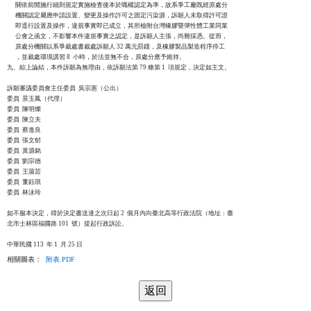
      關依前開施行細則規定實施檢查後本於職權認定為準，故系爭工廠既經原處分

      機關認定屬應申請設置、變更及操作許可之固定污染源，訴願人未取得許可證

      即逕行設置及操作，違規事實即已成立，其所檢附台灣橡膠暨彈性體工業同業

      公會之函文，不影響本件違規事實之認定，是訴願人主張，尚難採憑。從而，

      原處分機關以系爭裁處書裁處訴願人 32 萬元罰鍰，及橡膠製品製造程序停工

      ，並裁處環境講習 8  小時，於法並無不合，原處分應予維持。

九、綜上論結，本件訴願為無理由，依訴願法第 79 條第 1  項規定，決定如主文。

訴願審議委員會主任委員  吳宗憲（公出）

委員  景玉鳳（代理）

委員  陳明燦

委員  陳立夫

委員  蔡進良

委員  張文郁

委員  黃源銘

委員  劉宗德

委員  王藹芸

委員  董鈺琪

委員  林泳玲

如不服本決定，得於決定書送達之次日起 2  個月內向臺北高等行政法院（地址：臺

北市士林區福國路 101  號）提起行政訴訟。

相關圖表：
附表.PDF