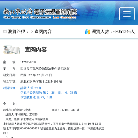
跳至主要內容
瀏覽路徑： >
查閱內容
瀏覽人數：69051346人
查閱內容
案
號：
1121051280
要
旨：
因違反空氣污染防制法事件提起訴願
發文日期：
民國 112 年 12 月 27 日
發文字號：
新北府訴決字第 1122154199 號
相關法條
：
訴願法 第 79 條
空氣污染防制法 第 2、36、45、46、79 條
環境教育法 第 23、8 條
全
文：
新北市政府訴願決定書                                  案號：1121051280  號

    訴願人  李○華即益○工程行

    原處分機關  新北市政府環境保護局

上列訴願人因違反空氣污染防制法事件，不服原處分機關民國 112  年 10 月 13 日

新北環稽字第 00-000-000059  號裁處書所為之處分，提起訴願一案，本府依法決定

如下：

    主    文
