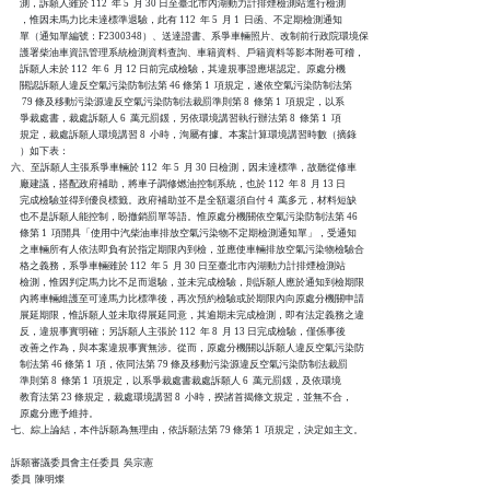
    測，訴願人雖於 112  年 5  月 30 日至臺北市內湖動力計排煙檢測站進行檢測

    ，惟因未馬力比未達標準退驗，此有 112  年 5  月 1  日函、不定期檢測通知

    單（通知單編號：F2300348）、送達證書、系爭車輛照片、改制前行政院環境保

    護署柴油車資訊管理系統檢測資料查詢、車籍資料、戶籍資料等影本附卷可稽，

    訴願人未於 112  年 6  月 12 日前完成檢驗，其違規事證應堪認定。原處分機

    關認訴願人違反空氣污染防制法第 46 條第 1  項規定，遂依空氣污染防制法第

     79 條及移動污染源違反空氣污染防制法裁罰準則第 8  條第 1  項規定，以系

    爭裁處書，裁處訴願人 6  萬元罰鍰，另依環境講習執行辦法第 8  條第 1  項

    規定，裁處訴願人環境講習 8  小時，洵屬有據。本案計算環境講習時數（摘錄

    ）如下表：

六、至訴願人主張系爭車輛於 112  年 5  月 30 日檢測，因未達標準，故聽從修車

    廠建議，搭配政府補助，將車子調修燃油控制系統，也於 112  年 8  月 13 日

    完成檢驗並得到優良標籤。政府補助並不是全額還須自付 4  萬多元，材料短缺

    也不是訴願人能控制，盼撤銷罰單等語。惟原處分機關依空氣污染防制法第 46

    條第 1  項開具「使用中汽柴油車排放空氣污染物不定期檢測通知單」，受通知

    之車輛所有人依法即負有於指定期限內到檢，並應使車輛排放空氣污染物檢驗合

    格之義務，系爭車輛雖於 112  年 5  月 30 日至臺北市內湖動力計排煙檢測站

    檢測，惟因判定馬力比不足而退驗，並未完成檢驗，則訴願人應於通知到檢期限

    內將車輛維護至可達馬力比標準後，再次預約檢驗或於期限內向原處分機關申請

    展延期限，惟訴願人並未取得展延同意，其逾期未完成檢測，即有法定義務之違

    反，違規事實明確；另訴願人主張於 112  年 8  月 13 日完成檢驗，僅係事後

    改善之作為，與本案違規事實無涉。從而，原處分機關以訴願人違反空氣污染防

    制法第 46 條第 1  項，依同法第 79 條及移動污染源違反空氣污染防制法裁罰

    準則第 8  條第 1  項規定，以系爭裁處書裁處訴願人 6  萬元罰鍰，及依環境

    教育法第 23 條規定，裁處環境講習 8  小時，揆諸首揭條文規定，並無不合，

    原處分應予維持。

七、綜上論結，本件訴願為無理由，依訴願法第 79 條第 1  項規定，決定如主文。

訴願審議委員會主任委員  吳宗憲

委員  陳明燦
