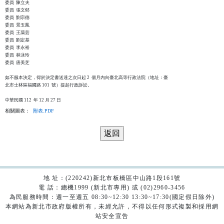
委員  陳立夫

委員  張文郁

委員  劉宗德

委員  景玉鳳

委員  王藹芸

委員  劉定基

委員  李永裕

委員  林泳玲

委員  唐美芝

如不服本決定，得於決定書送達之次日起 2  個月內向臺北高等行政法院（地址：臺

北市士林區福國路 101  號）提起行政訴訟。

相關圖表：
附表.PDF
地 址：(220242)新北市板橋區中山路1段161號
電 話：總機1999 (新北市專用) 或 (02)2960-3456
為民服務時間：週一至週五 08:30~12:30 13:30~17:30(國定假日除外)
本網站為新北市政府版權所有，未經允許，不得以任何形式複製和採用網
站安全宣告