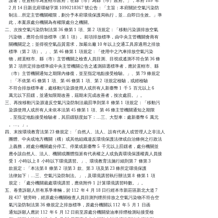
    護署；在直轄市為直轄市政府；在縣（市）為縣（巿）政府。」，本府 109  年

    2 月 14 日新北府環秘字第 1090218367 號公告：「主旨：本府關於空氣污染防

    制法…所定主管機關權限，劃分予本府環境保護局執行，並…自即日生效。」準

    此，本案原處分機關為有權限處分之機關。

二、次按空氣污染防制法第 36 條第 1  項、第 2  項規定：「移動污染源排放空氣

    污染物，應符合排放標準（第 1  項）。前項排放標準，由中央主管機關會商有

    關機關定之；並得視空氣品質需求，加嚴出廠 10 年以上交通工具原適用之排放

    標準（第 2  項）。」、第 46 條第 1  項規定：「使用中之汽車排放空氣污染

    物，經直轄市、縣（市）主管機關之檢查人員目測、目視或遙測不符合第 36 條

    第 2  項所定排放標準或中央主管機關公告之遙測篩選標準者，應於直轄市、縣

    （市）主管機關通知之期限內修復，並至指定地點接受檢驗。」、第 79 條規定

    ：「不依第 45 條第 1  項、第 46 條第 1  項、第 2  項規定檢驗，或經檢驗

    不符合排放標準者，處移動污染源使用人或所有人新臺幣 1  千 5  百元以上 6

    萬元以下罰鍰，並通知限期改善，屆期未完成改善者，按次處罰。」。

三、再按移動污染源違反空氣污染防制法裁罰準則第 8  條第 1  項規定：「移動污

    染源使用人或所有人未依本法第 45 條第 1  項、第 46 條主管機關通知之期限

    ，至指定地點接受檢驗者，其罰鍰額度如下：…三、大型車：處新臺幣 6  萬元

    。…。」。

四、末按環境教育法第 23 條規定：「自然人、法人、設有代表人或管理人之非法人

    團體、中央或地方機關（構）或其他組織違反環境保護法律或自治條例之行政法

    上義務，經處分機關處分停工、停業或新臺幣 5  千元以上罰鍰者，處分機關並

    應令該自然人、法人、機關或團體指派有代表權之人或負責環境保護權責人員接

    受 1  小時以上 8  小時以下環境講習。」、環境教育法施行細則第 7  條第 3

    款規定：「本法第 8  條第 2  項第 3  款、第 3  項及第 23 條所定環境保護

    法律如下：…三、空氣污染防制法。」，及環境講習執行辦法第 8  條第 1  項

    規定：「處分機關裁處環境講習，應依附件 1  計算環境講習時數。」。

五、卷查訴願人所有系爭車輛，於 112  年 4  月 18 日行經本市新莊區新北大道 7

    段 437  號旁時，經原處分機關檢查人員目測判煙所排放之空氣污染物不符合空

    氣污染防制法第 36 條規定之排放標準，原處分機關以 112  年 5  月 1  日函

    通知訴願人應於 112  年 6  月 12 日前至原處分機關柴油車排煙檢測站接受檢
