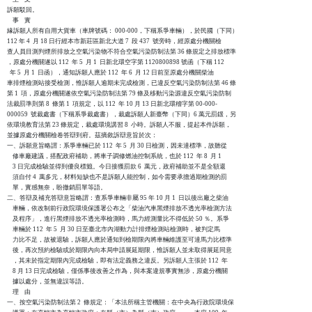
訴願駁回。

    事    實

緣訴願人所有自用大貨車（車牌號碼： 000-000，下稱系爭車輛），於民國（下同）

112 年 4  月 18 日行經本市新莊區新北大道 7  段 437  號旁時，經原處分機關檢

查人員目測判煙所排放之空氣污染物不符合空氣污染防制法第 36 條規定之排放標準

，原處分機關遂以 112  年 5  月 1  日新北環空字第 1120800898 號函（下稱 112

  年 5  月 1  日函），通知訴願人應於 112  年 6  月 12 日前至原處分機關柴油

車排煙檢測站接受檢測，惟訴願人逾期未完成檢測，已違反空氣污染防制法第 46 條

第 1  項，原處分機關遂依空氣污染防制法第 79 條及移動污染源違反空氣污染防制

法裁罰準則第 8  條第 1  項規定，以 112  年 10 月 13 日新北環稽字第 00-000-

000059  號裁處書（下稱系爭裁處書），裁處訴願人新臺幣（下同）6 萬元罰鍰，另

依環境教育法第 23 條規定，裁處環境講習 8  小時。訴願人不服，提起本件訴願，

並據原處分機關檢卷答辯到府。茲摘敘訴辯意旨於次：

一、訴願意旨略謂：系爭車輛已於 112  年 5  月 30 日檢測，因未達標準，故聽從

    修車廠建議，搭配政府補助，將車子調修燃油控制系統，也於 112  年 8  月 1

    3 日完成檢驗並得到優良標籤。今日接獲罰款 6  萬元，政府補助並不是全額還

    須自付 4  萬多元，材料短缺也不是訴願人能控制，如今需要承擔過期檢測的罰

    單，實感無奈，盼撤銷罰單等語。

二、答辯及補充答辯意旨略謂：查系爭車輛非屬 95 年 10 月 1  日以後出廠之柴油

    車輛，依改制前行政院環境保護署公布之「柴油汽車黑煙排放不透光率檢測方法

    及程序」，進行黑煙排放不透光率檢測時，馬力經測量比不得低於 50 ％。系爭

    車輛於 112  年 5  月 30 日至臺北市內湖動力計排煙檢測站檢測時，被判定馬

    力比不足，故被退驗，訴願人應於通知到檢期限內將車輛維護至可達馬力比標準

    後，再次預約檢驗或於期限內向本局申請展延期限，惟訴願人並未取得展延同意

    ，其未於指定期限內完成檢驗，即有法定義務之違反。另訴願人主張於 112  年

    8 月 13 日完成檢驗，僅係事後改善之作為，與本案違規事實無涉，原處分機關

    據以處分，並無違誤等語。

    理    由

一、按空氣污染防制法第 2  條規定：「本法所稱主管機關：在中央為行政院環境保
