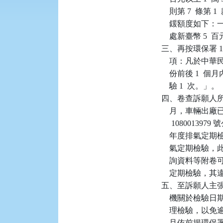
    則第 7  條
    鍰額度如
    處新臺幣 5 
三、再按環保署 108
    項：凡於中
    份前後 1
    驗 1  次。」。

四、卷查訴願人所有系
    月，車輛出廠已
     10800139
    年度排氣定
    氣定期檢
    詢資料等附
    定期檢驗
五、至訴願人主
    機關於檢
    理檢驗，
    且依前揭環保署 