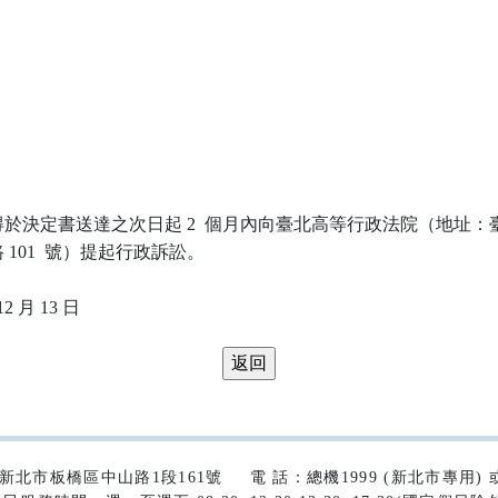
於決定書送達之次日起 2  個月內向臺北高等行政法院（地址：臺
101  號）提起行政訴訟。

42)新北市板橋區中山路1段161號
電 話：總機1999 (新北市專用) 或 (