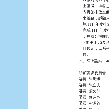
    出廠滿 5
    內實施排
    之義務，
    施 111  
    完成 11
    ，原處分機關
    0 條第 1 
    目規定，以
    持。

六、綜上論結，本件
訴願審議委員會主任
委員  陳明燦

委員  陳立夫

委員  張文郁

委員  蔡進良

委員  黃源銘
