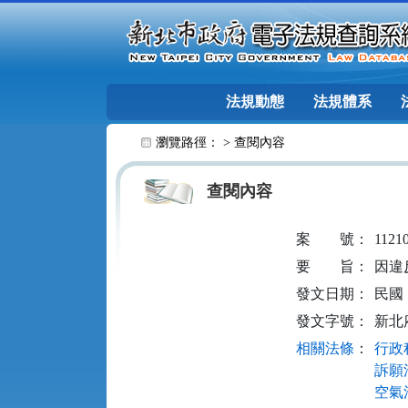
跳至主要內容
法規動態
法規體系
:::
瀏覽路徑： >
查閱內容
查閱內容
案
號：
1121
要
旨：
因違
發文日期：
民國 1
發文字號：
新北府
相關法條
：
行政程
訴願法
空氣污