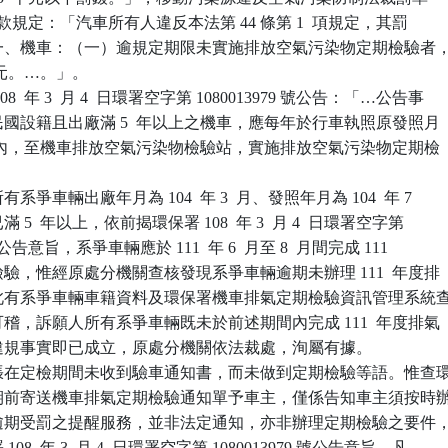
第 1  款規定：「汽車所有人違反本法第 44 條第 1  項規定，其罰

下：一、機車：（一）逾規定期限未實施排放空氣污染物定期檢驗者，
 百元。…。」。

  年 3  月 4  日環署空字第 1080013979 號公告：「…公告事

華民國設籍且出廠滿 5  年以上之機車，應每年於行車執照原發照月

  個月內，至機車排放空氣污染物檢驗站，實施排放空氣污染物定期檢

爭車輛出廠年月為 104  年 3  月、發照年月為 104  年 7

滿 5  年以上，依前揭環保署 108  年 3  月 4  日環署空字第

79 號公告意旨，系爭車輛應於 111  年 6  月至 8  月間完成 111

期檢驗，惟經原處分機關查核發現系爭車輛逾期未辦理 111  年度排

驗，此有系爭車輛車籍資料及環保署機車排氣定期檢驗資訊管理系統查
卷可稽，訴願人所有系爭車輛既未於前述期間內完成 111  年度排氣

，其違規事實即已成立，原處分機關依法裁處，洵屬有據。

張在定檢期間未收到驗車通知書，而未做到定期檢驗等語。惟查環
驗日期前寄送機車排氣定期檢驗通知單予車主，僅係告知車主須按時辦
以免逾期受罰之提醒服務，並非法定通知，亦非辦理定期檢驗之要件，
108  年 3  月 4  日環署空字第 1080013979 號公告意旨，凡
