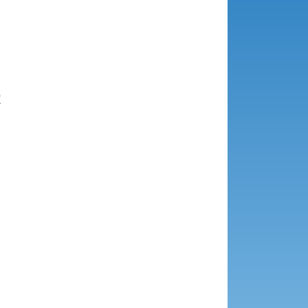





