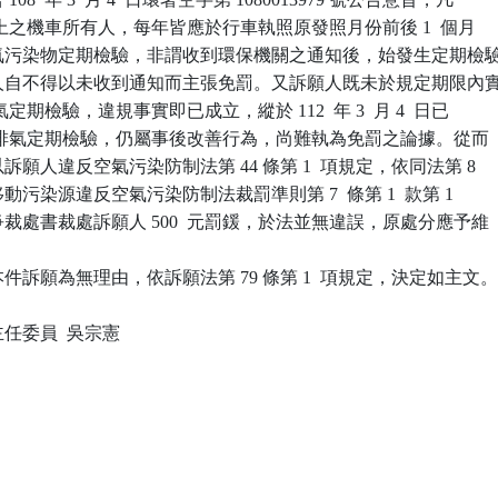
  年以上之機車所有人，每年皆應於行車執照原發照月份前後 1  個月

放空氣污染物定期檢驗，非謂收到環保機關之通知後，始發生定期檢驗
訴願人自不得以未收到通知而主張免罰。又訴願人既未於規定期限內實
年度排氣定期檢驗，違規事實即已成立，縱於 112  年 3  月 4  日已

1  年度排氣定期檢驗，仍屬事後改善行為，尚難執為免罰之論據。從而

以訴願人違反空氣污染防制法第 44 條第 1  項規定，依同法第 8

 項及移動污染源違反空氣污染防制法裁罰準則第 7  條第 1  款第 1

系爭裁處書裁處訴願人 500  元罰鍰，於法並無違誤，原處分應予維

訴願為無理由，依訴願法第 79 條第 1  項規定，決定如主文。
委員  吳宗憲
