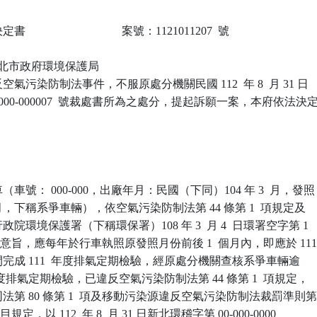
                            案號：1121011207  號

 新北市政府環境保護局

氣污染防制法事件，不服原處分機關民國 112  年 8  月 31 日

-000-000007  號裁處書所為之處分，提起訴願一案，本府依法決定
號： 000-000，出廠年月：民國（下同）104 年 3  月，發照

  月，下稱系爭車輛），依空氣污染防制法第 44 條第 1  項規定及

院環境保護署（下稱環保署）108 年 3  月 4  日環署空字第 1

號公告意旨，應每年於行車執照原發照月份前後 1  個月內，即應於 111
8  月間完成 111  年度排氣定期檢驗，經原處分機關查核系爭車輛逾

 年度排氣定期檢驗，已違反空氣污染防制法第 44 條第 1  項規定，

第 80 條第 1  項及移動污染源違反空氣污染防制法裁罰準則第
1  目規定，以 112  年 8  月 31 日新北環稽字第 00-000-0000
