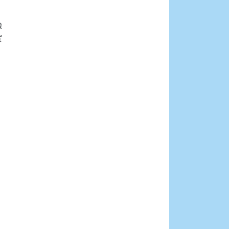





