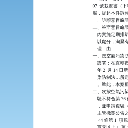
07  號裁處書
服，提起本件訴
一、訴願意旨略
二、答辯意旨略謂
    內實施定期
    以處分，洵屬
    理    由

一、按空氣污染防
    護署；在直
    年 2  月 
    染防制法
    。準此，本
二、次按空氣污染
    驗不符合第 
    ，並申請複
    主管機關公告
     44 條第
    百元以上 