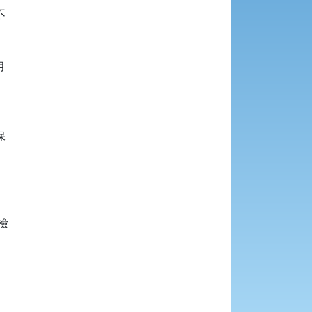









