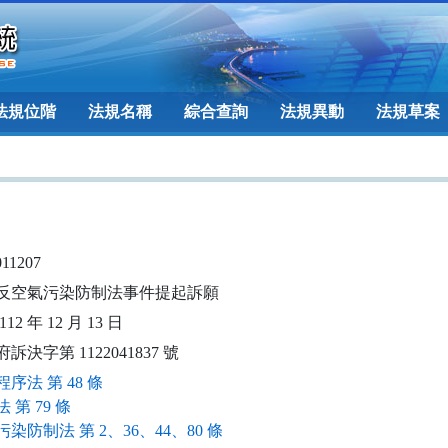
法規位階
法規名稱
綜合查詢
法規異動
法規草案
011207
反空氣污染防制法事件提起訴願
12 年 12 月 13 日
訴決字第 1122041837 號
序法 第 48 條
 第 79 條
染防制法 第 2、36、44、80 條