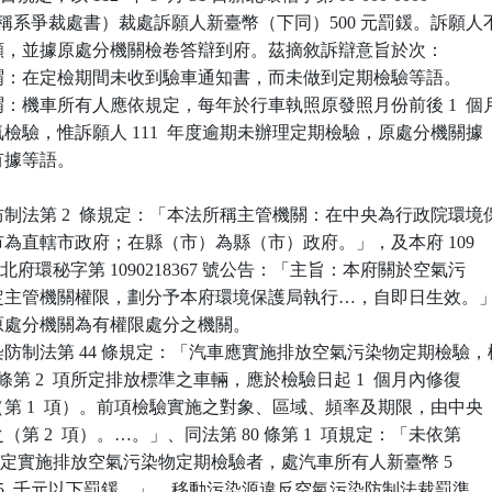
（下稱系爭裁處書）裁處訴願人新臺幣（下同）500 元罰鍰。訴願人不
願，並據原處分機關檢卷答辯到府。茲摘敘訴辯意旨於次：

謂：在定檢期間未收到驗車通知書，而未做到定期檢驗等語。

：機車所有人應依規定，每年於行車執照原發照月份前後 1  個月
排氣檢驗，惟訴願人 111  年度逾期未辦理定期檢驗，原處分機關據

有據等語。

制法第 2  條規定：「本法所稱主管機關：在中央為行政院環境保
轄市為直轄市政府；在縣（市）為縣（市）政府。」，及本府 109

14 日新北府環秘字第 1090218367 號公告：「主旨：本府關於空氣污

…所定主管機關權限，劃分予本府環境保護局執行…，自即日生效。」
案原處分機關為有權限處分之機關。

防制法第 44 條規定：「汽車應實施排放空氣污染物定期檢驗，檢
36 條第 2  項所定排放標準之車輛，應於檢驗日起 1  個月內修復

驗（第 1  項）。前項檢驗實施之對象、區域、頻率及期限，由中央

之（第 2  項）。…。」、同法第 80 條第 1  項規定：「未依第

 1  項規定實施排放空氣污染物定期檢驗者，處汽車所有人新臺幣 5

1  萬 5  千元以下罰鍰。」，移動污染源違反空氣污染防制法裁罰準
