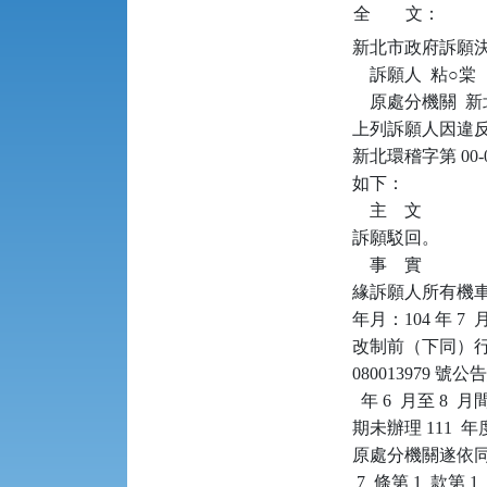
全
文：
新北市政府訴願決定書      
    訴願人  粘○棠

    原處分機關 
上列訴願人因違反空
新北環稽字第 00
如下：

    主    文

訴願駁回。

    事    實

緣訴願人所有機車（車
年月：104 年 7
改制前（下同）行政
080013979 
  年 6  月至 
期未辦理 111 
原處分機關遂依同法
 7  條第 1  款第 