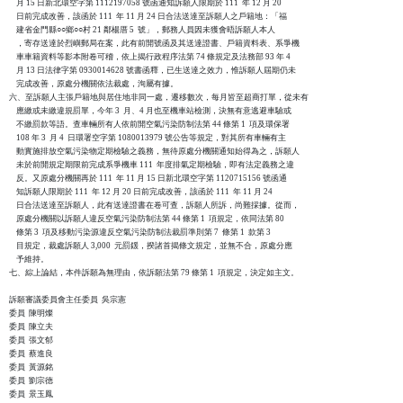
    月 15 日新北環空字第 1112197058 號函通知訴願人限期於 111  年 12 月 20

    日前完成改善，該函於 111  年 11 月 24 日合法送達至訴願人之戶籍地：「福

    建省金門縣○○鄉○○村 21 鄰楊厝 5  號」，郵務人員因未獲會晤訴願人本人

    ，寄存送達於烈嶼郵局在案，此有前開號函及其送達證書、戶籍資料表、系爭機

    車車籍資料等影本附卷可稽，依上揭行政程序法第 74 條規定及法務部 93 年 4

    月 13 日法律字第 0930014628 號書函釋，已生送達之效力，惟訴願人屆期仍未

    完成改善，原處分機關依法裁處，洵屬有據。

六、至訴願人主張戶籍地與居住地非同一處，遷移數次，每月皆至超商打單，從未有

    應繳或未繳違規罰單，今年 3  月、4 月也至機車站檢測，決無有意逃避車驗或

    不繳罰款等語。查車輛所有人依前開空氣污染防制法第 44 條第 1  項及環保署

    108 年 3  月 4  日環署空字第 1080013979 號公告等規定，對其所有車輛有主

    動實施排放空氣污染物定期檢驗之義務，無待原處分機關通知始得為之，訴願人

    未於前開規定期限前完成系爭機車 111  年度排氣定期檢驗，即有法定義務之違

    反。又原處分機關再於 111  年 11 月 15 日新北環空字第 1120715156 號函通

    知訴願人限期於 111  年 12 月 20 日前完成改善，該函於 111  年 11 月 24

    日合法送達至訴願人，此有送達證書在卷可查，訴願人所訴，尚難採據。從而，

    原處分機關以訴願人違反空氣污染防制法第 44 條第 1  項規定，依同法第 80

    條第 3  項及移動污染源違反空氣污染防制法裁罰準則第 7  條第 1  款第 3

    目規定，裁處訴願人 3,000  元罰鍰，揆諸首揭條文規定，並無不合，原處分應

    予維持。

七、綜上論結，本件訴願為無理由，依訴願法第 79 條第 1  項規定，決定如主文。

訴願審議委員會主任委員  吳宗憲

委員  陳明燦

委員  陳立夫

委員  張文郁

委員  蔡進良

委員  黃源銘

委員  劉宗德

委員  景玉鳳
