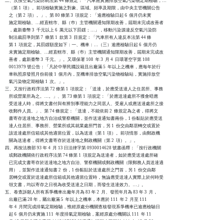
二、次按空氣污染防制法第 44 條規定：「汽車應實施排放空氣污染物定期檢驗，…

    （第 1  項）。前項檢驗實施之對象、區域、頻率及期限，由中央主管機關公告

    之（第 2  項）。」、第 80 條第 3  項規定：「逾應檢驗日起 6  個月仍未實

    施定期檢驗、…經直轄市、縣（巿）主管機關通知限期改善，屆期未完成改善者

    ，處新臺幣 3  千元以上 6  萬元以下罰鍰；…」，移動污染源違反空氣污染防

    制法裁罰準則第 7  條第 1  款第 3  目規定：「汽車所有人違反本法第 44 條

    第 1  項規定，其罰鍰額度如下：一、機車：…（三）逾應檢驗日起 6  個月仍

    未實施定期檢驗、…經直轄市、縣（巿）主管機關通知限期改善，屆期未完成改

    善者，處新臺幣 3  千元。」。又環保署 108  年 3  月 4  日環署空字第 108

    0013979 號公告：「凡於中華民國設籍且出廠滿 5  年以上之機車，應每年於行

    車執照原發照月份前後 1  個月內，至機車排放空氣污染物檢驗站，實施排放空

    氣污染物定期檢驗 1  次。」。

三、又按行政程序法第 72 條第 1  項規定：「送達，於應受送達人之住居所、事務

    所或營業所為之。…。」、第 73 條第 1  項規定：「於應送達處所不獲會晤應

    受送達人時，得將文書付與有辨別事理能力之同居人、受雇人或應送達處所之接

    收郵件人員。」、第 74 條規定：「送達，不能依前 2  條規定為之者，得將文

    書寄存送達地之地方自治或警察機關，並作送達通知書兩份，1 份黏貼於應受送

    達人住居所、事務所、營業所或其就業處所門首，另 1  份交由鄰居轉交或置於

    該送達處所信箱或其他適當位置，以為送達（第 1  項）。前項情形，由郵政機

    關為送達者，得將文書寄存於送達地之郵政機關（第 2  項）。」。

四、再按法務部 93 年 4  月 13 日法律字第 0930014628 號書函釋：「按行政機關

    或郵政機關依行政程序法第 74 條第 1  項規定為送達者，如於應受送達處所確

    已完成文書寄存於送達地之地方自治、警察機關或郵政機關（限郵務人員送達適

    用），並製作送達通知書 2  份，1 份黏貼於送達處所之門首，另 1  份交由鄰

    居轉交或置於送達處所信箱或其他適當位置時，無論應受送達人實際上於何時受

    領文書，均以寄存之日視為收受送達之日期，而發生送達效力。…」。

五、卷查訴願人所有系爭機車出廠年月為 83 年 2  月、發照年月為 83 年 3  月，

    出廠已滿 28 年，屬出廠滿 5  年以上之機車，本應於 111  年 2  月至 111

    年 4  月間完成排氣定期檢驗，惟經原處分機關查核發現系爭機車已逾應檢驗日

    起 6  個月仍未實施 111  年度排氣定期檢驗，案經原處分機關以 111  年 11
