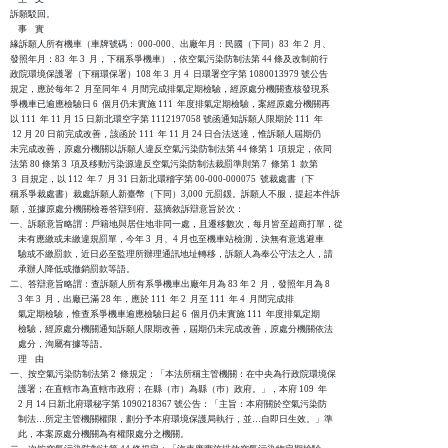
訴願駁回。

    事    實

緣訴願人所有機車（車牌號碼： 000-000、出廠年月：民國（下同）83  年 2  月、

發照年月：83  年 3  月，下稱系爭機車），依空氣污染防制法第 44 條及改制前行

政院環境保護署（下稱環保署）108 年 3  月 4  日環署空字第 1080013979 號公告

規定，應於每年 2  月至同年 4  月間完成排氣定期檢驗，經原處分機關查核發現系

爭機車已逾應檢驗日 6  個月仍未實施 111  年度排氣定期檢驗，案經原處分機關再

以 111  年 11 月 15 日新北環空字第 1112197058 號函通知訴願人限期於 111  年

 12 月 20 日前完成改善，該函於 111  年 11 月 24 日合法送達，惟訴願人屆期仍

未完成改善，原處分機關以訴願人違反空氣污染防制法第 44 條第 1  項規定，依同

法第 80 條第 3  項及移動污染源違反空氣污染防制法裁罰準則第 7  條第 1  款第

 3  目規定，以 112  年 7  月 31 日新北環稽字第 00-000-000075  號裁處書（下

稱系爭裁處書）裁處訴願人新臺幣（下同）3,000 元罰鍰。訴願人不服，提起本件訴

願，並據原處分機關檢卷答辯到府。茲摘敘訴辯意旨於次：

一、訴願意旨略謂：戶籍地與居住地非同一處，且遷移數次，每月皆至超商打單，從

    未有應繳或未繳違規罰單，今年 3  月、4 月也至機車站檢測，決無有意逃避車

    驗或不繳罰款，近日必至監理所辦理通訊地址轉移，訴願人為奉公守法之人，請

    承辦人降低或撤銷罰款等語。

二、答辯意旨略謂：查訴願人所有系爭機車出廠年月為 83 年 2  月，發照年月為 8

    3 年 3  月，出廠已滿 28 年，應於 111  年 2  月至 111  年 4  月間完成排

    氣定期檢驗，惟查系爭機車逾應檢驗日起 6  個月仍未實施 111  年度排氣定期

    檢驗，經原處分機關通知訴願人限期改善，屆期仍未完成改善，原處分機關依法

    處分，洵屬有據等語。

    理    由

一、按空氣污染防制法第 2  條規定：「本法所稱主管機關：在中央為行政院環境保

    護署；在直轄市為直轄市政府；在縣（市）為縣（巿）政府。」，本府 109  年

    2 月 14 日新北府環秘字第 1090218367 號公告：「主旨：本府關於空氣污染防

    制法…所定主管機關權限，劃分予本府環境保護局執行，並…自即日生效。」準

    此，本案原處分機關為有權限處分之機關。
