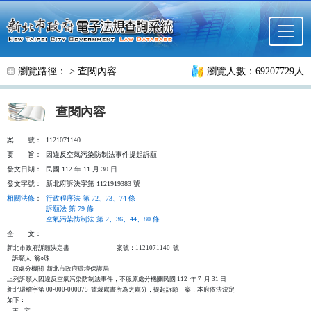
跳至主要內容
瀏覽路徑： >
查閱內容
瀏覽人數：69207729人
查閱內容
案
號：
1121071140
要
旨：
因違反空氣污染防制法事件提起訴願
發文日期：
民國 112 年 11 月 30 日
發文字號：
新北府訴決字第 1121919383 號
相關法條
：
行政程序法 第 72、73、74 條
訴願法 第 79 條
空氣污染防制法 第 2、36、44、80 條
全
文：
新北市政府訴願決定書                                  案號：1121071140  號

    訴願人  翁○珠

    原處分機關  新北市政府環境保護局

上列訴願人因違反空氣污染防制法事件，不服原處分機關民國 112  年 7  月 31 日

新北環稽字第 00-000-000075  號裁處書所為之處分，提起訴願一案，本府依法決定

如下：

    主    文
