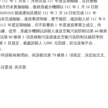
 111  年 5  月至 7  月間完成 111  年度定期檢驗，且自應檢

  個月仍未實施檢驗，復經原處分機關以 112  年 2  月 16 日新

0281016 號函通知其應於 112  年 3  月 24 日前完成 111  年

，仍未完成檢驗，違規事證明確，應予裁罰，縱訴願人於 112  年 8

已完成 112  年度定期檢驗，仍不影響前 1  年度違規事實之成立，尚

之論據。從而，原處分機關以訴願人違反空氣污染防制法第 44 條第

依同法第 80 條第 3  項及移動污染源違反空氣污染防制法裁罰準則

 1  款第 3  目規定，裁處訴願人 3,000  元罰鍰，於法並無不合，

。

訴願為無理由，依訴願法第 79 條第 1  項規定，決定如主文。
委員  吳宗憲
