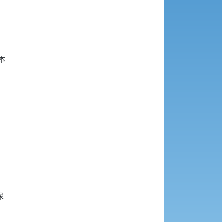







