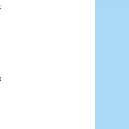









