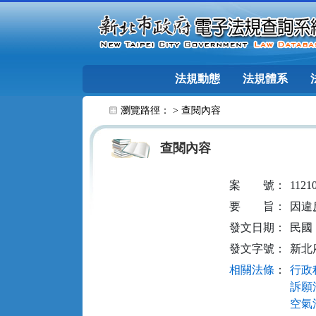
跳至主要內容
法規動態
法規體系
:::
瀏覽路徑： >
查閱內容
查閱內容
案
號：
1121
要
旨：
因違
發文日期：
民國 1
發文字號：
新北府
相關法條
：
行政程
訴願法
空氣污