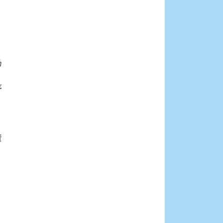







