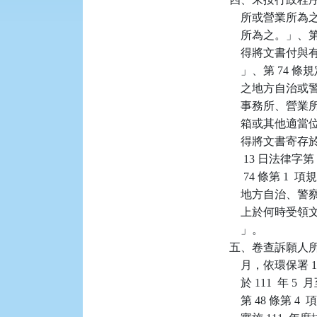
    所或營業
    所為之。」
    得將文書
    」、第 7
    之地方自
    事務所、營
    箱或其他適
    得將文書寄存
     13 日法
     74 條
    地方自治
    上於何時
    」。

五、卷查訴願人所有系
    月，依環保署 1
    於 111  年
    第 48 條第 