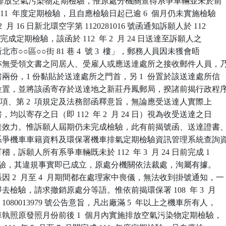
1  年度排放空氣污染物定期檢驗，惟原處分機關查得系爭車輛並未於前

 111  年度定期檢驗，且自應檢驗日起已逾 6  個月仍未實施檢驗

 年 2  月 16 日新北環空字第 1120281016 號函通知訴願人於 112

4 日前完成定期檢驗，該函於 112  年 2  月 24 日送達至訴願人之

新北市○○區○○街 81 巷 4  號 3  樓」，郵務人員因未獲會晤

人，亦無受領文書之同居人、受雇人或應送達處所之接收郵件人員，乃
知書兩份，1 份黏貼於送達處所之門首，另 1  份置於該送達處所信

適當位置，並將該函寄存於送達地之新莊丹鳳郵局，揆諸前揭行政程序
條第 1  項、第 2  項規定及法務部函釋意旨，無論應受送達人實際上

書，均以寄存之日（即 112  年 2  月 24 日）視為收受送達之日

生送達效力。惟訴願人屆期仍未完成檢驗，此有前揭號函、送達證書、
表、系爭機車車籍資料及環保署機車排氣定期檢驗資訊管理系統查詢資
可稽，訴願人所有系爭車輛既未於 112  年 3  月 24 日前完成 1

度定期檢驗，其違規事實即已成立，原處分機關依法裁處，洵屬有據。

 2  月至 4  月期間都在處理家中喪儀，無法收到掛號通知，一

即去檢驗，請求撤銷原處分等語。惟依前揭環保署 108  年 3  月

字第 1080013979 號公告意旨，凡出廠滿 5  年以上之機車所有人，

行車執照原發照月份前後 1  個月內實施排放空氣污染物定期檢驗，
