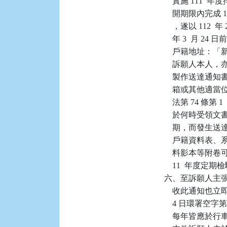
    實施 11
    開期限內完成
    ，遂以 112 
    年 3  月 2
    戶籍地址：「
    訴願人本
    製作送達通
    箱或其他
    法第 74 
    於何時受領文
    期，而發
    戶籍資料
    料影本等附卷
    11  年
六、至訴願人主張因
    收此通知也立
    4 日環署空
    每年皆應於