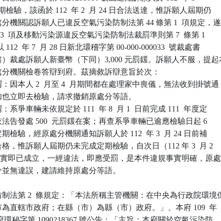
期檢驗，該函於 112  年 2  月 24 日合法送達，惟訴願人屆期仍

機關認訴願人已違反空氣污染防制法第 44 條第 1  項規定，遂
 3  項及移動污染源違反空氣污染防制法裁罰準則第 7  條第 1

112  年 7  月 28 日新北環稽字第 00-000-000033  號裁處書

）裁處訴願人新臺幣（下同）3,000 元罰鍰。訴願人不服，提起本
分機關檢卷答辯到府。茲摘敘訴辯意旨於次：

因本人 2  月至 4  月期間都在處理家中喪儀，無法收到掛號通

此通知也立即去檢驗，請求撤銷原處分等語。

爭車輛未依規定於 111  年 8  月 1  日前完成 111  年度定

局依法告發處 500  元罰鍰在案；再查系爭車輛已逾應檢驗日起 6

定期檢驗，經原處分機關通知訴願人於 112  年 3  月 24 日前補

合格，惟訴願人屆期仍未完成定期檢驗，自次日（112 年 3  月 2

起違規事實即已成立，一經違法，即應受罰，是本件違規事實明確，原處
處分並無違誤，建請維持原處分等語。

制法第 2  條規定：「本法所稱主管機關：在中央為行政院環境保
轄市為直轄市政府；在縣（市）為縣（市）政府。」、本府 109  年

 日新北府環秘字第 1090218367 號公告：「主旨：本府關於空氣污染防
