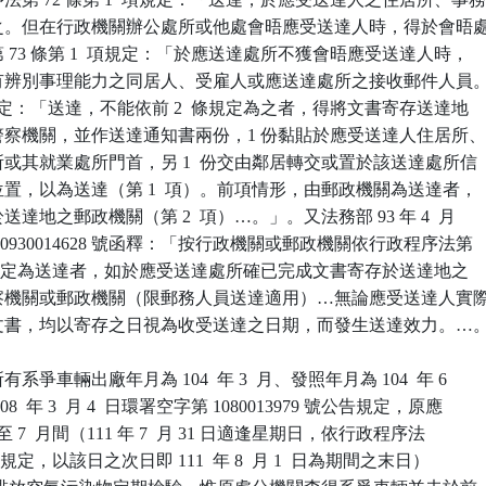
所為之。但在行政機關辦公處所或他處會晤應受送達人時，得於會晤處
、第 73 條第 1  項規定：「於應送達處所不獲會晤應受送達人時，

付與有辨別事理能力之同居人、受雇人或應送達處所之接收郵件人員。
4 條規定：「送達，不能依前 2  條規定為之者，得將文書寄存送達地

治或警察機關，並作送達通知書兩份，1 份黏貼於應受送達人住居所、
業所或其就業處所門首，另 1  份交由鄰居轉交或置於該送達處所信

當位置，以為送達（第 1  項）。前項情形，由郵政機關為送達者，

於送達地之郵政機關（第 2  項）…。」。又法務部 93 年 4  月

律字第 0930014628 號函釋：「按行政機關或郵政機關依行政程序法第

第 1  項規定為送達者，如於應受送達處所確已完成文書寄存於送達地之

、警察機關或郵政機關（限郵務人員送達適用）…無論應受送達人實際
受領文書，均以寄存之日視為收受送達之日期，而發生送達效力。…。
爭車輛出廠年月為 104  年 3  月、發照年月為 104  年 6

08  年 3  月 4  日環署空字第 1080013979 號公告規定，原應

 5  月至 7  月間（111 年 7  月 31 日適逢星期日，依行政程序法

4  項規定，以該日之次日即 111  年 8  月 1  日為期間之末日）
