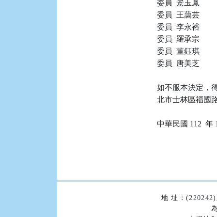
委員  景玉鳳

委員  王藹芸

委員  李永裕

委員  羅承宗

委員  董鈺琪

委員  唐美芝

如不服本決定，得
北市士林區福國路 
:::
地 址：(2202
為