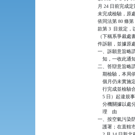
月 24 日前完成定
未完成檢驗，原處分
依同法第 80 條第
款第 3  目規定，以 
（下稱系爭裁處書
件訴願，並據原處
一、訴願意旨略謂：
    知，一收
二、答辯意旨略謂：系
    期檢驗，本
    個月仍未實施
    行完成並檢驗
    5 日）
    分機關據以
    理    由

一、按空氣污染防
    護署；在直
    2 月 14