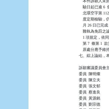
    本件訴願人未於
    驗日起已逾 6
    北環空字第 112
    度定期檢驗
    月 26 日
    難執為免罰
    1 項規定，
    第 7  條第
    原處分應予維持
七、綜上論結，本件
訴願審議委員會主任
委員  陳明燦

委員  陳立夫

委員  張文郁

委員  蔡進良

委員  黃源銘

委員  劉宗德
