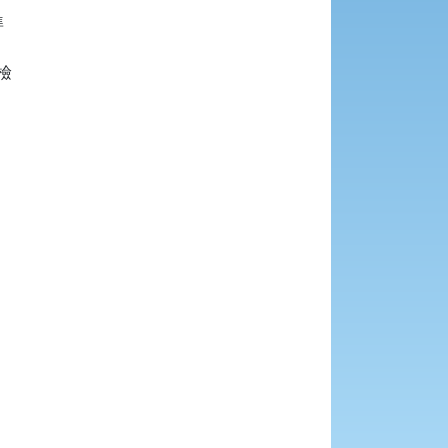







