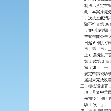
    制法…所
    此，本案原
二、次按空氣污染
    驗不符合第 
    ，並申請複
    主管機關公告
    日起 6 
    市、縣（巿
    上 6  
    第 1  款第
    額度如下：
    規定申請
    屆期未完成改
三、復按環保署 108
    項：凡於中
    份前後 1
    驗 1  次。」。

四、末按行政程序法