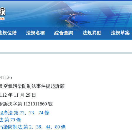
法規位階
法規名稱
綜合查詢
法規異動
法規草案
011136
反空氣污染防制法事件提起訴願
12 年 11 月 29 日
訴決字第 1121911860 號
序法 第 72、73、74 條
 第 79 條
染防制法 第 2、36、44、80 條