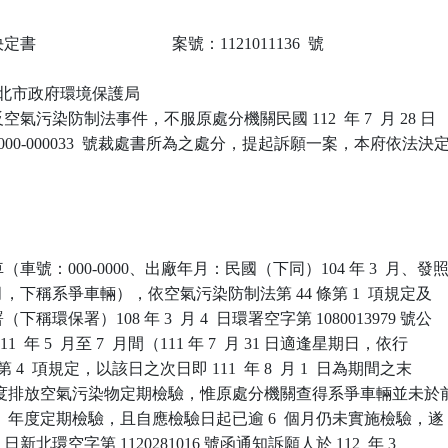
                            案號：1121011136  號

 新北市政府環境保護局

氣污染防制法事件，不服原處分機關民國 112  年 7  月 28 日

-000-000033  號裁處書所為之處分，提起訴願一案，本府依法決定
車號：000-0000、出廠年月：民國（下同）104 年 3  月、發照
  月，下稱系爭車輛），依空氣污染防制法第 44 條第 1  項規定及

環保署）108 年 3  月 4  日環署空字第 1080013979 號公

  年 5  月至 7  月間（111 年 7  月 31 日適逢星期日，依行

 4  項規定，以該日之次日即 111  年 8  月 1  日為期間之末

  年度排放空氣污染物定期檢驗，惟原處分機關查得系爭車輛並未於前
1  年度定期檢驗，且自應檢驗日起已逾 6  個月仍未實施檢驗，遂

月 16 日新北環空字第 1120281016 號函通知訴願人於 112  年 3
