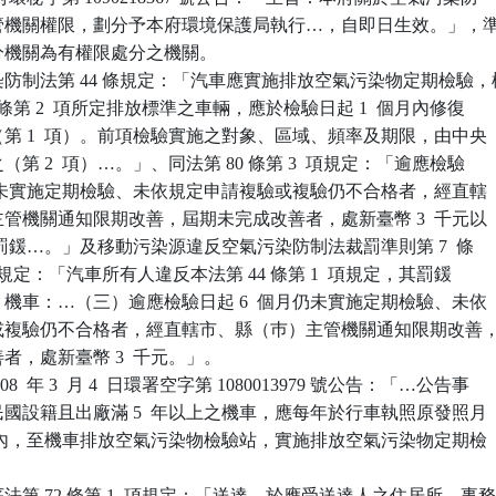
定主管機關權限，劃分予本府環境保護局執行…，自即日生效。」，準
處分機關為有權限處分之機關。

防制法第 44 條規定：「汽車應實施排放空氣污染物定期檢驗，檢
36 條第 2  項所定排放標準之車輛，應於檢驗日起 1  個月內修復

驗（第 1  項）。前項檢驗實施之對象、區域、頻率及期限，由中央

之（第 2  項）…。」、同法第 80 條第 3  項規定：「逾應檢驗

 個月仍未實施定期檢驗、未依規定申請複驗或複驗仍不合格者，經直轄

）主管機關通知限期改善，屆期未完成改善者，處新臺幣 3  千元以

萬元以下罰鍰…。」及移動污染源違反空氣污染防制法裁罰準則第 7  條

 3  目規定：「汽車所有人違反本法第 44 條第 1  項規定，其罰鍰

一、機車：…（三）逾應檢驗日起 6  個月仍未實施定期檢驗、未依

複驗或複驗仍不合格者，經直轄市、縣（巿）主管機關通知限期改善，
善者，處新臺幣 3  千元。」。

  年 3  月 4  日環署空字第 1080013979 號公告：「…公告事

華民國設籍且出廠滿 5  年以上之機車，應每年於行車執照原發照月

  個月內，至機車排放空氣污染物檢驗站，實施排放空氣污染物定期檢

第 72 條第 1  項規定：「送達，於應受送達人之住居所、事務