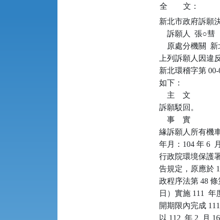
全
文：
新北市政府訴願決定書      
    訴願人  張○彗

    原處分機關 
上列訴願人因違反空
新北環稽字第 00
如下：

    主    文

訴願駁回。

    事    實

緣訴願人所有機車（
年月：104 年 6
行政院環境保護署（下稱
告規定，原應於 111
政程序法第 48 條第
日）實施 111
開期限內完成 11
以 112  年 2  