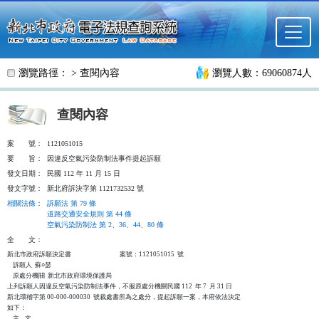
跳至主要內容
瀏覽路徑： >
查閱內容
瀏覽人數：69060874人
查閱內容
案
號：
1121051015
要
旨：
因違反空氣污染防制法事件提起訴願
發文日期：
民國 112 年 11 月 15 日
發文字號：
新北府訴決字第 1121732532 號
相關法條
：
訴願法 第 79 條
道路交通安全規則 第 44 條
空氣污染防制法 第 2、36、44、80 條
全
文：
新北市政府訴願決定書                                  案號：1121051015  號

    訴願人  蘇○瑟

    原處分機關  新北市政府環境保護局

上列訴願人因違反空氣污染防制法事件，不服原處分機關民國 112  年 7  月 31 日

新北環稽字第 00-000-000030  號裁處書所為之處分，提起訴願一案，本府依法決定

如下：

    主    文
