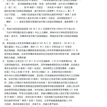
二、次按空氣污染防制法第 44 條規定：「汽車應實施排放空氣污染物定期檢驗，…

    （第 1  項）。前項檢驗實施之對象、區域、頻率及期限，由中央主管機關公告

    之（第 2  項）。」、第 80 條第 1  項規定：「未依第 44 條第 1  項規定實

    施排放空氣污染物定期檢驗者，處汽車所有人新臺幣 5  百元以上 1  萬 5  千

    元以下罰鍰。」，移動污染源違反空氣污染防制法裁罰準則第 7  條第 1  款第

    1 目規定：「汽車所有人違反本法第 44 條第 1  項規定，其罰鍰額度如下：一

    、機車：（一）逾規定期限未實施排放空氣污染物定期檢驗者，處新臺幣 5  百

    元。」。

三、再按行政院環境保護署 108  年 3  月 4  日環署空字第 1080013979 號公告：

    「凡於中華民國設籍且出廠滿 5  年以上之機車，應每年於行車執照原發照月份

    前後 1  個月內，至機車排放空氣污染物檢驗站，實施排放空氣污染物定期檢驗

    1 次。」。

四、卷查訴願人所有系爭機車出廠年月 103  年 3  月、發照年月：103 年 3  月，

    屬出廠滿 5  年以上之機車，應於 111  年 2  月至 4  月間完成 111  年度排

    氣定期檢驗，惟經原處分機關查核發現訴願人所有系爭機車逾期未辦理 111  年

    度排氣定期檢驗，此有系爭機車車籍資料及定檢資料等影本附卷可稽，原處分機

    關依法裁處，洵屬有據。

五、至訴願人主張已於 112  年 2  月 18 日完成驗車，2 月 20 日車牌遭吊扣，無

    法辦理檢驗等語。查依卷附車籍資料，系爭車輛車種類型為大型重機，依道路交

    通安全規則第 44 條第 1  項第 1  款規定，領有牌照之大型重型機車，出廠年

    份滿 5  年以上未滿 10 年者，每年至少檢驗 1  次，並應於指定日期前後 1

    個月內向公路監理機關申請檢驗，是訴願人所為檢驗係依前開規定執行之定期檢

    驗，此與空氣污染防制法第 44 條第 1  項所規定之排放空氣污染物定期檢驗不

    同，訴願人仍應於行車執照原發照月份前後 1  個月內實施排放空氣污染物之定

    期檢驗。又系爭機車於應實施定檢期間並無辦理停駛或報廢情事，訴願人依法即

    負有辦理排氣定期檢驗之義務，本件訴願人逾期未依限辦理系爭機車 111  年度

    排氣定期檢驗，即有法定義務之違反，原處分機關以訴願人違反空氣污染防制法

    第 44 條第 1  項規定，依同法第 80 條第 1  項及移動污染源違反空氣污染防

    制法裁罰準則第 7  條第 1  款第 1  目規定，以系爭裁處書裁處訴願人 500

    元罰鍰，揆諸首揭條文規定，並無不合，原處分應予維持。
