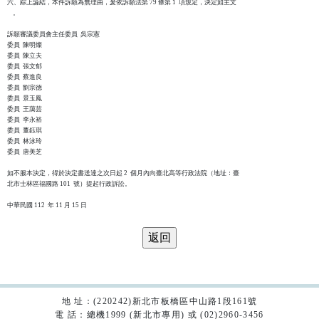
六、綜上論結，本件訴願為無理由，爰依訴願法第 79 條第 1  項規定，決定如主文

    。

訴願審議委員會主任委員  吳宗憲

委員  陳明燦

委員  陳立夫

委員  張文郁

委員  蔡進良

委員  劉宗德

委員  景玉鳳

委員  王藹芸

委員  李永裕

委員  董鈺琪

委員  林泳玲

委員  唐美芝

如不服本決定，得於決定書送達之次日起 2  個月內向臺北高等行政法院（地址：臺

北市士林區福國路 101  號）提起行政訴訟。

地 址：(220242)新北市板橋區中山路1段161號
電 話：總機1999 (新北市專用) 或 (02)2960-3456