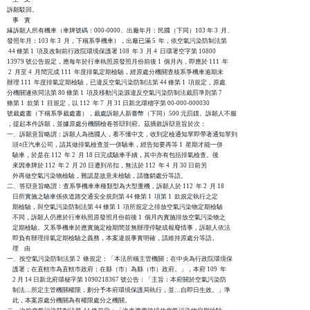
訴願駁回。

    事    實

緣訴願人所有機車（車牌號碼：000-0000、出廠年月：民國（下同）103 年 3  月、

發照年月：103 年 3  月，下稱系爭機車），出廠已滿 5  年，依空氣污染防制法第

 44 條第 1  項及改制前行政院環境保護署 108  年 3  月 4  日環署空字第 10800

13979 號公告規定，應每年於行車執照原發照月份前後 1  個月內，即應於 111  年

 2  月至 4  月間完成 111  年度排氣定期檢驗，經原處分機關查核系爭機車逾期未

辦理 111  年度排氣定期檢驗，已違反空氣污染防制法第 44 條第 1  項規定，原處

分機關遂依同法第 80 條第 1  項及移動污染源違反空氣污染防制法裁罰準則第 7

條第 1  款第 1  目規定，以 112  年 7  月 31 日新北環稽字第 00-000-000030

號裁處書（下稱系爭裁處書），裁處訴願人新臺幣（下同）500 元罰鍰。訴願人不服

，提起本件訴願，並據原處分機關檢卷答辯到府。茲摘敘訴辯意旨於次：

一、訴願意旨略謂：訴願人為德國人，看不懂中文，收到定檢通知單即帶著通知單到

    頭○庄汽車公司，請其做排氣檢查並一併驗車，經告知要再等 1  星期才能一併

    驗車，於是在 112  年 2  月 18 日完成驗車手續，其中亦有包括排氣檢查。後

    來因車牌於 112  年 2  月 20 日遭到吊扣，無法於 112  年 4  月 30 日前另

    外再做空氣污染物檢驗，難認是故意未檢驗，請撤銷處分等語。

二、答辯意旨略謂：查系爭機車車種類型為大型重機，訴願人於 112  年 2  月 18

    日所實施之驗車係依道路交通安全規則第 44 條第 1  項第 1  款規定執行之定

    期檢驗，與空氣污染防制法第 44 條第 1  項所規定之排放空氣污染物定期檢驗

    不同，訴願人仍應於行車執照原發照月份前後 1  個月內實施排放空氣污染物之

    定期檢驗。又系爭機車於應實施定檢期間並無辦理停駛或報廢情事，訴願人依法

    即負有辦理排氣定期檢驗之義務，本案違規事實明確，請維持原處分等語。

    理    由

一、按空氣污染防制法第 2  條規定：「本法所稱主管機關：在中央為行政院環境保

    護署；在直轄市為直轄市政府；在縣（市）為縣（巿）政府。」，本府 109  年

    2 月 14 日新北府環秘字第 1090218367 號公告：「主旨：本府關於空氣污染防

    制法…所定主管機關權限，劃分予本府環境保護局執行，並…自即日生效。」準

    此，本案原處分機關為有權限處分之機關。
