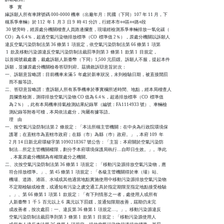
    事    實

緣訴願人所有車牌號碼 000-0000 機車（出廠年月：民國（下同）107 年 11 月，下

稱系爭車輛）於 112  年 1  月 3  日 9  時 41 分許，行經本市○○區○○路○段

 30 號旁時，經原處分機關稽查人員路邊攔查，現場經檢測系爭車輛排放一氧化碳（

CO）為 6.4％，超過空氣污染物排放標準（CO  標準值 2％），原處分機關以訴願人

違反空氣污染防制法第 36 條第 1  項規定，依空氣污染防制法第 66 條第 1  項第

 1  款及移動污染源違反空氣污染防制法裁罰準則第 3  條第 1  款第 1  目規定，

以首揭號裁處書，裁處訴願人新臺幣（下同）1,500 元罰鍰。訴願人不服，提起本件

訴願，並據原處分機關檢卷答辯到府。茲摘敘訴辯意旨於次：

一、訴願意旨略謂：目前機車未滿 5  年處於新車狀況，未到檢驗日期，被直接開罰

    而不服等語。

二、答辯意旨略謂：查訴願人所有系爭機車於事實欄所述時間、地點，經本局稽查人

    員攔查檢測，測得排放空氣污染物 CO 值為 6.4％，超過排放標率（CO  標準值

    為 2％），此有本局機車排氣檢測結果紀錄單（編號：FA1114933 號）、車輛檢

    測紀錄等附卷可稽，本局依法處分，洵屬有據等語。

    理    由

一、按空氣污染防制法第 2  條規定：「本法所稱主管機關：在中央為行政院環境保

    護署；在直轄市為直轄市政府；在縣（市）為縣（巿）政府。」，本府 109  年

    2 月 14 日新北府環秘字第 1090218367 號公告：「主旨：本府關於空氣污染防

    制法…所定主管機關權限，劃分予本府環境保護局執行…自即日生效。」。準此

    ，本案原處分機關為有權限處分之機關。

二、次按空氣污染防制法第 36 條第 1  項規定：「移動污染源排放空氣污染物，應

    符合排放標準。」、第 45 條第 1  項規定：「各級主管機關得於車（場）站、

    機場、道路、港區、水域或其他適當地點實施使用中移動污染源排放空氣污染物

    不定期檢驗或檢查，或通知有污染之虞交通工具於指定期限至指定地點接受檢驗

    。」、第 66 條第 1  項第 1  款規定：「有下列情形之一者，處使用人或所有

    人新臺幣 1  千 5  百元以上 6  萬元以下罰鍰，並通知限期改善，屆期仍未完

    成改善者，按次處罰：一、違反第 36 條第 1  項規定…。」。移動污染源違反

    空氣污染防制法裁罰準則第 3  條第 1  款第 1  目規定：「移動污染源使用人
