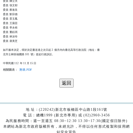
委員  陳立夫

委員  張文郁

委員  蔡進良

委員  劉宗德

委員  景玉鳳

委員  王藹芸

委員  李永裕

委員  董鈺琪

委員  林泳玲

委員  唐美芝

如不服本決定，得於決定書送達之次日起 2  個月內向臺北高等行政法院（地址：臺

北市士林區福國路 101  號）提起行政訴訟。

相關圖表：
附表.PDF
地 址：(220242)新北市板橋區中山路1段161號
電 話：總機1999 (新北市專用) 或 (02)2960-3456
為民服務時間：週一至週五 08:30~12:30 13:30~17:30(國定假日除外)
本網站為新北市政府版權所有，未經允許，不得以任何形式複製和採用網
站安全宣告