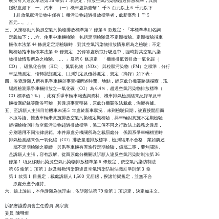
    或所有人違反本法第 36 條第 1  項規定，排放空氣污染物超過排放標準，其罰

    鍰額度如下：一、汽車：（一）機車處新臺幣 1  千 5  百元以上 6  千元以下

    ：1.排放氣狀污染物中僅有 1  種污染物超過排放標準者，處新臺幣 1  千 5

    百元…。」。

三、又按移動污染源空氣污染物排放標準第 2  條第 6  款規定：「本標準專用名詞

    定義如下：…六、使用中車輛檢驗：包括定期檢驗及不定期檢驗。定期檢驗指車

    輛依本法第 44 條規定定期檢驗時，對其空氣污染物排放情形所為之檢驗；不定

    期檢驗指車輛依本法第 45 條規定，於停靠處所或行駛途中，臨時對其空氣污染

    物排放情形所為之檢驗。…。」及第 6  條規定：「機車排氣管排放一氧化碳（

    CO）、碳氫化合物（HC）、氮氧化物（NOx） 與粒狀污染物（PM）之標準，分行

    車型態測定、惰轉狀態測定、目測判定及儀器測定，規定（摘錄）如下表：

四、卷查訴願人所有系爭車輛於事實欄所述時間、地點，經原處分機關路邊攔查，現

    場經檢測系爭車輛排放之一氧化碳（CO）為 6.4％，超過空氣污染物排放標準（

    CO  標準值 2％），此有系爭車輛車籍查詢資料、機車排氣檢測結果紀錄單及車

    輛檢測紀錄等附卷可稽，其違規事實明確，原處分機關依法裁處，洵屬有據。

五、至訴願人主張目前機車未滿 5  年處於新車狀況，未到檢驗日期，被直接開罰而

    不服等語。惟查車輛未實施排放空氣污染物定期檢驗，與車輛因實施不定期檢驗

    經攔檢檢測排放空氣污染物超過排放標準，係二個不同之行政法上義務之違反，

    分別適用不同法律規範。本件原處分機關所為之裁罰處分，係因系爭車輛稽查時

    排氣檢測結果係一氧化碳（CO）排放量逾排放標準，檢測結果不合格，業如前述

    ，屬不定期檢驗之範疇，與系爭車輛有否進行定期檢驗，係屬二事，要無關涉。

    是訴願人主張，容有誤解。從而原處分機關以訴願人違反空氣污染防制法第 36

    條第 1  項及移動污染源空氣污染物排放標準第 6  條規定，依空氣污染防制法

    第 66 條第 1  項第 1  款及移動污染源違反空氣污染防制法裁罰準則第 3  條

    第 1  款第 1  目規定，裁處訴願人 1,500  元罰鍰，揆諸前揭規定，並無不合

    ，原處分應予維持。

六、綜上論結，本件訴願為無理由，依訴願法第 79 條第 1  項規定，決定如主文。

訴願審議委員會主任委員  吳宗憲

委員  陳明燦
