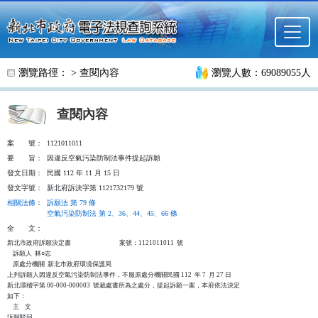
跳至主要內容
瀏覽路徑： >
查閱內容
瀏覽人數：69089055人
查閱內容
案
號：
1121011011
要
旨：
因違反空氣污染防制法事件提起訴願
發文日期：
民國 112 年 11 月 15 日
發文字號：
新北府訴決字第 1121732179 號
相關法條
：
訴願法 第 79 條
空氣污染防制法 第 2、36、44、45、66 條
全
文：
新北市政府訴願決定書                                  案號：1121011011  號

    訴願人  林○志

    原處分機關  新北市政府環境保護局

上列訴願人因違反空氣污染防制法事件，不服原處分機關民國 112  年 7  月 27 日

新北環稽字第 00-000-000003  號裁處書所為之處分，提起訴願一案，本府依法決定

如下：

    主    文

訴願駁回。
