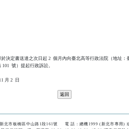
於決定書送達之次日起 2  個月內向臺北高等行政法院（地址：臺
101  號）提起行政訴訟。

42)新北市板橋區中山路1段161號
電 話：總機1999 (新北市專用) 或 (