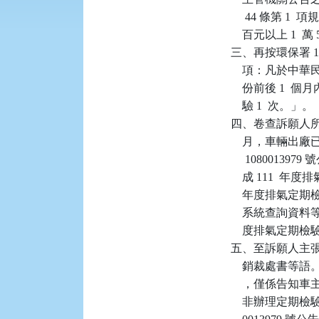
     44 條第
    百元以上 1 
三、再按環保署 108
    項：凡於中
    份前後 1
    驗 1  次。」。

四、卷查訴願人所有系
    月，車輛出廠已
     10800139
    成 111
    年度排氣
    系統查詢資
    度排氣定
五、至訴願人主
    銷裁處書
    ，僅係告
    非辦理定期檢驗