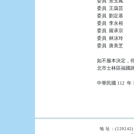
委員  景玉鳳

委員  王藹芸

委員  劉定基

委員  李永裕

委員  羅承宗

委員  林泳玲

委員  唐美芝

如不服本決定，得
北市士林區福國路 
:::
地 址：(2202