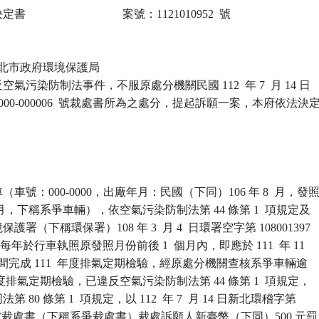
                            案號：1121010952  號

 新北市政府環境保護局

氣污染防制法事件，不服原處分機關民國 112  年 7  月 14 日

-000-000006  號裁處書所為之處分，提起訴願一案，本府依法決定
車號：000-0000，出廠年月：民國（下同）106 年 8  月，發照
2 月，下稱系爭車輛），依空氣污染防制法第 44 條第 1  項規定及

署（下稱環保署）108 年 3  月 4  日環署空字第 108001397

年於行車執照原發照月份前後 1  個月內，即應於 111  年 11

1  月間完成 111  年度排氣定期檢驗，經原處分機關查核系爭車輛逾

 年度排氣定期檢驗，已違反空氣污染防制法第 44 條第 1  項規定，

80 條第 1  項規定，以 112  年 7  月 14 日新北環稽字第

0006  號裁處書（下稱系爭裁處書）裁處訴願人新臺幣（下同）500 元罰
