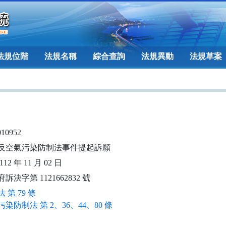
法規位階
法規名稱
綜合查詢
法規異動
法規草案
010952
反空氣污染防制法事件提起訴願
12 年 11 月 02 日
訴決字第 1121662832 號
 第 79 條
染防制法 第 2、36、44、80 條