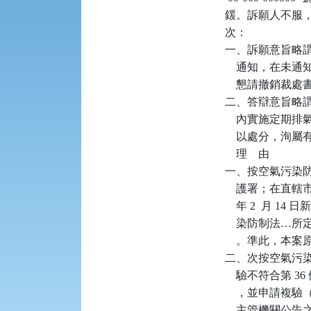
鍰。訴願人不服
次：

一、訴願意旨略
    通知，在
    懇請撤銷裁處
二、答辯意旨略謂
    內實施定期
    以處分，洵屬
    理    由

一、按空氣污染防
    護署；在直
    年 2  月 
    染防制法
    。準此，本
二、次按空氣污染
    驗不符合第 
    ，並申請複
    主管機關公告