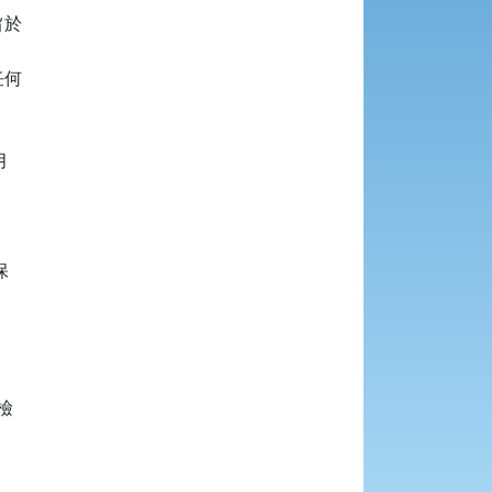
於

何










