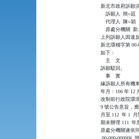
新北市政府訴願決定書      
    訴願人  簡○廷

    代理人  陳○穎

    原處分機關 
上列訴願人因違反空
新北環稽字第 00
如下：

    主    文

訴願駁回。

    事    實

緣訴願人所有機車（
年月：106 年 1
改制前行政院環境保護
9 號公告意旨，應每
月至 112  年 
期未辦理 111 
原處分機關遂依同法第 
 00-000-00