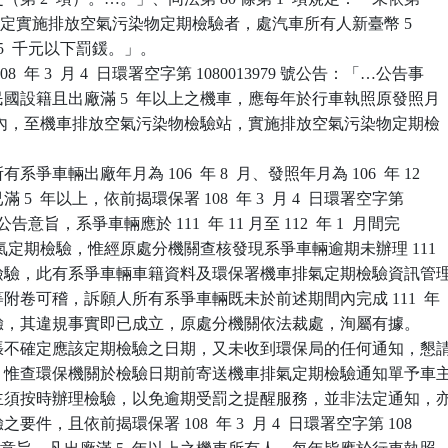
 1  項規定實施排放空氣污染物定期檢驗者，處汽車所有人新臺幣 5

 萬 5  千元以下罰鍰。」。

  年 3  月 4  日環署空字第 1080013979 號公告：「…公告事

華民國設籍且出廠滿 5  年以上之機車，應每年於行車執照原發照月

  個月內，至機車排放空氣污染物檢驗站，實施排放空氣污染物定期檢

爭車輛出廠年月為 106  年 8  月、發照年月為 106  年 12

滿 5  年以上，依前揭環保署 108  年 3  月 4  日環署空字第

79 號公告意旨，系爭車輛應於 111  年 11 月至 112  年 1  月間完

  年度排氣定期檢驗，惟經原處分機關查核發現系爭車輛逾期未辦理 111

定期檢驗，此有系爭車輛車籍資料及環保署機車排氣定期檢驗資訊管理
料等附卷可稽，訴願人所有系爭車輛既未於前述期間內完成 111  年

期檢驗，其違規事實即已成立，原處分機關依法裁處，洵屬有據。

張不確定應該定期檢驗之日期，又未收到環保局的任何通知，懇請
等語。惟查環保機關於檢驗日期前寄送機車排氣定期檢驗通知單予車主
知車主須按時辦理檢驗，以免逾期受罰之提醒服務，並非法定通知，亦
之要件，且依前揭環保署 108  年 3  月 4  日環署空字第 108
