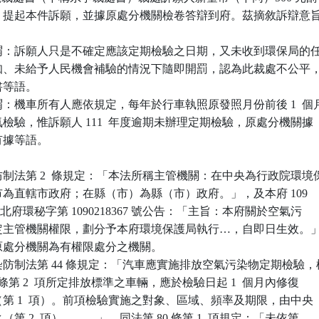
，提起本件訴願，並據原處分機關檢卷答辯到府。茲摘敘訴辯意旨
謂：訴願人只是不確定應該定期檢驗之日期，又未收到環保局的任
未通知、未給予人民機會補驗的情況下隨即開罰，認為此裁處不公平，
書等語。

：機車所有人應依規定，每年於行車執照原發照月份前後 1  個月
排氣檢驗，惟訴願人 111  年度逾期未辦理定期檢驗，原處分機關據

有據等語。

制法第 2  條規定：「本法所稱主管機關：在中央為行政院環境保
轄市為直轄市政府；在縣（市）為縣（市）政府。」，及本府 109

14 日新北府環秘字第 1090218367 號公告：「主旨：本府關於空氣污

…所定主管機關權限，劃分予本府環境保護局執行…，自即日生效。」
案原處分機關為有權限處分之機關。

防制法第 44 條規定：「汽車應實施排放空氣污染物定期檢驗，檢
36 條第 2  項所定排放標準之車輛，應於檢驗日起 1  個月內修復

驗（第 1  項）。前項檢驗實施之對象、區域、頻率及期限，由中央

之（第 2  項）。…。」、同法第 80 條第 1  項規定：「未依第
