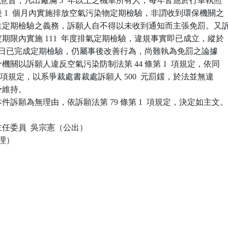
9 號公告意旨，凡出廠滿 5  年以上之機車所有人，每年皆應於行車執照

前後 1  個月內實施排放空氣污染物定期檢驗，非謂收到環保機關之

始發生定期檢驗之義務，訴願人自不得以未收到通知而主張免罰。又訴
規定期限內實施 111  年度排氣定期檢驗，違規事實即已成立，縱於

7  月 24 日已完成定期檢驗，仍屬事後改善行為，尚難執為免罰之論據

處分機關以訴願人違反空氣污染防制法第 44 條第 1  項規定，依同

條第 1  項規定，以系爭裁處書裁處訴願人 500  元罰鍰，於法並無違

予維持。

訴願為無理由，依訴願法第 79 條第 1  項規定，決定如主文。
任委員  吳宗憲（公出）

理）
