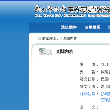
跳至主要內容
法規動態
法規體系
:::
瀏覽路徑： >
查閱內容
查閱內容
案
號：
1121
要
旨：
因違
發文日期：
民國 1
發文字號：
新北府
相關法條
：
訴願法
空氣污
全
文：