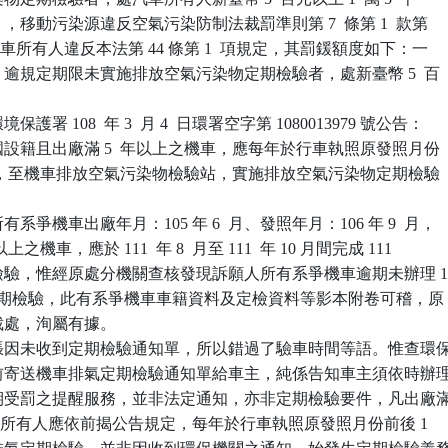
。」，移動污染源違反空氣污染防制法裁罰準則第 7  條第 1  款第

「汽車所有人違反本法第 44 條第 1  項規定，其罰鍰額度如下：一

一）逾規定期限未實施排放空氣污染物定期檢驗者，處新臺幣 5  百

署 108  年 3  月 4  日環署空字第 1080013979 號公告：

民國設籍且出廠滿 5  年以上之機車，應每年於行車執照原發照月份

 個月內，至機車排放空氣污染物檢驗站，實施排放空氣污染物定期檢驗

爭機車出廠年月：105 年 6  月、發照年月：106 年 9  月，

年以上之機車，應於 111  年 8  月至 111  年 10 月間完成 111

定期檢驗，惟經原處分機關查核發現訴願人所有系爭機車逾期未辦理 1
度排氣定期檢驗，此有系爭機車車籍資料及定檢資料等影本附卷可稽，原

法裁處，洵屬有據。

張因未收到定期檢驗通知單，所以錯過了驗車時間等語。惟查環保
日期前寄送機車排氣定期檢驗通知單給車主，純係告知車主須依時辦理
免逾期受罰之提醒服務，並非法定通知，亦非定期檢驗要件，凡出廠滿
之機車所有人應依前揭公告規定，每年於行車執照原發照月份前後 1
