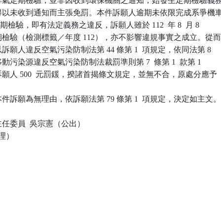
實施排氣定期檢驗，並非因收到環保機關之通知，始發生定期檢驗義務
自不得以未收到通知而主張免罰。本件訴願人逾期未依限完成系爭機車
氣定期檢驗，即有法定義務之違反，訴願人雖於 112  年 8  月 8

定期檢驗（檢測標籤／年度 112），亦不影響違規事實之成立。從而
以訴願人違反空氣污染防制法第 44 條第 1  項規定，依同法第 8

 項及移動污染源違反空氣污染防制法裁罰準則第 7  條第 1  款第 1

處訴願人 500  元罰鍰，揆諸首揭條文規定，並無不合，原處分應予

訴願為無理由，依訴願法第 79 條第 1  項規定，決定如主文。
任委員  吳宗憲（公出）

理）
