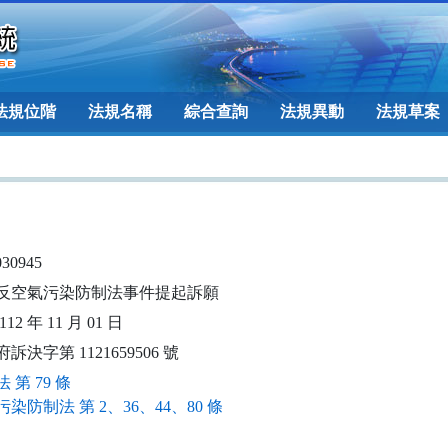
法規位階
法規名稱
綜合查詢
法規異動
法規草案
030945
反空氣污染防制法事件提起訴願
12 年 11 月 01 日
訴決字第 1121659506 號
 第 79 條
染防制法 第 2、36、44、80 條