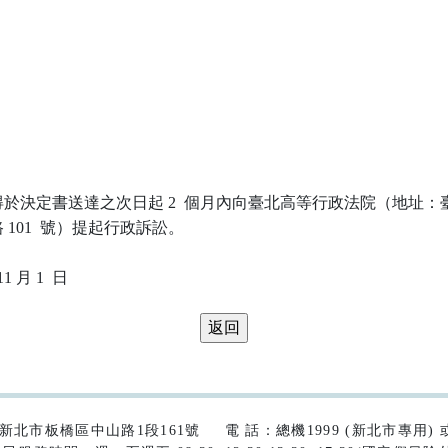
於決定書送達之次日起 2  個月內向臺北高等行政法院（地址：臺
101  號）提起行政訴訟。

42)新北市板橋區中山路1段161號
電 話：總機1999 (新北市專用) 或 (