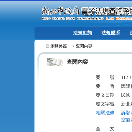
跳至主要內容
法規動態
法規體系
:::
瀏覽路徑： >
查閱內容
查閱內容
案
號：
1121
要
旨：
因違
發文日期：
民國 1
發文字號：
新北府
相關法條
：
訴願法
空氣污
全
文：