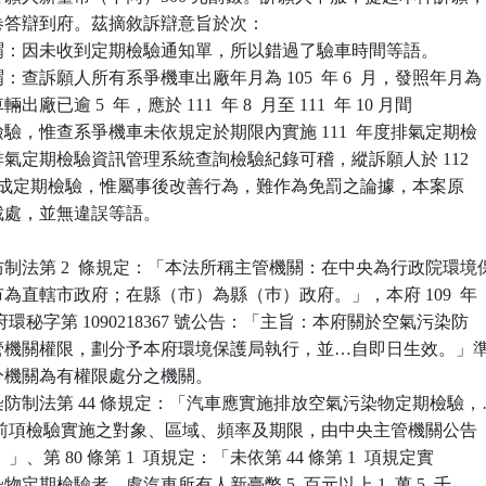
答辯到府。茲摘敘訴辯意旨於次：

謂：因未收到定期檢驗通知單，所以錯過了驗車時間等語。

查訴願人所有系爭機車出廠年月為 105  年 6  月，發照年月為

月，車輛出廠已逾 5  年，應於 111  年 8  月至 111  年 10 月間

期檢驗，惟查系爭機車未依規定於期限內實施 111  年度排氣定期檢

車排氣定期檢驗資訊管理系統查詢檢驗紀錄可稽，縱訴願人於 112

月 8  日完成定期檢驗，惟屬事後改善行為，難作為免罰之論據，本案原

法裁處，並無違誤等語。

制法第 2  條規定：「本法所稱主管機關：在中央為行政院環境保
轄市為直轄市政府；在縣（市）為縣（巿）政府。」，本府 109  年

 日新北府環秘字第 1090218367 號公告：「主旨：本府關於空氣污染防

定主管機關權限，劃分予本府環境保護局執行，並…自即日生效。」準
處分機關為有權限處分之機關。

防制法第 44 條規定：「汽車應實施排放空氣污染物定期檢驗，…
 項）。前項檢驗實施之對象、區域、頻率及期限，由中央主管機關公告

項）。」、第 80 條第 1  項規定：「未依第 44 條第 1  項規定實

染物定期檢驗者，處汽車所有人新臺幣 5  百元以上 1  萬 5  千
