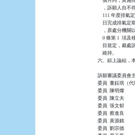
    個月內，
    ，訴願人
    111 年度排
    日完成排氣
    ，原處分機關
    0 條第 1 
    目規定，裁
    維持。

六、綜上論結，本件
訴願審議委員會主
委員  董鈺琪（代
委員  陳明燦

委員  陳立夫

委員  張文郁

委員  蔡進良

委員  黃源銘

委員  劉宗德
