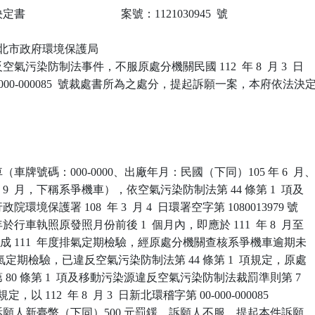
                            案號：1121030945  號

 新北市政府環境保護局

污染防制法事件，不服原處分機關民國 112  年 8  月 3  日

-000-000085  號裁處書所為之處分，提起訴願一案，本府依法決定
車牌號碼：000-0000、出廠年月：民國（下同）105 年 6  月、
 9  月，下稱系爭機車），依空氣污染防制法第 44 條第 1  項及

境保護署 108  年 3  月 4  日環署空字第 1080013979 號

車執照原發照月份前後 1  個月內，即應於 111  年 8  月至

 月間完成 111  年度排氣定期檢驗，經原處分機關查核系爭機車逾期未

度排氣定期檢驗，已違反空氣污染防制法第 44 條第 1  項規定，原處

80 條第 1  項及移動污染源違反空氣污染防制法裁罰準則第 7

規定，以 112  年 8  月 3  日新北環稽字第 00-000-000085

願人新臺幣（下同）500 元罰鍰。訴願人不服，提起本件訴願，