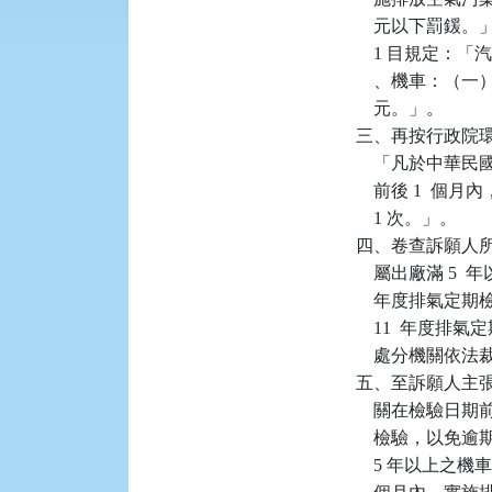
    元以下罰鍰
    1 目規定：
    、機車：（
    元。」。

三、再按行政院環境保護
    「凡於中華
    前後 1 
    1 次。」。

四、卷查訴願人所有系
    屬出廠滿 5  
    年度排氣
    11  年
    處分機關依
五、至訴願人主
    關在檢驗
    檢驗，以
    5 年以上