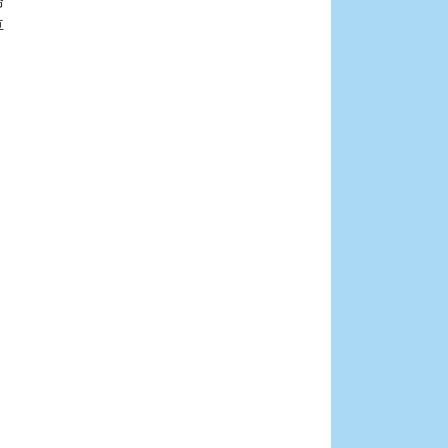







