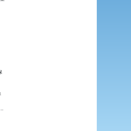





