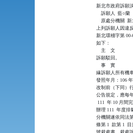
新北市政府訴願決定書      
    訴願人  藍○蘭

    原處分機關 
上列訴願人因違反空氣
新北環稽字第 00
如下：

    主    文

訴願駁回。

    事    實

緣訴願人所有機車（
發照年月：106 年
改制前（下同）行政院環
公告規定，應每年於行
 111  年 10
辦理 111  年
分機關遂依同法第 
條第 1  款第 1  目
號裁處書，裁處訴