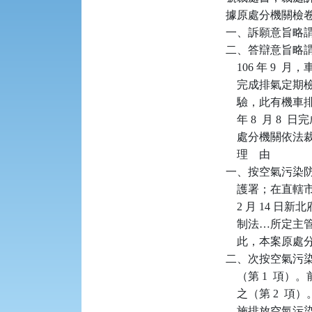
據原處分機關檢卷
一、訴願意旨略
二、答辯意旨略謂：
    106 年 9  
    完成排氣定
    驗，此有機
    年 8  
    處分機關依
    理    由

一、按空氣污染防
    護署；在直
    2 月 14
    制法…所
    此，本案原
二、次按空氣污染
    （第 1 
    之（第 2  
    施排放空氣污