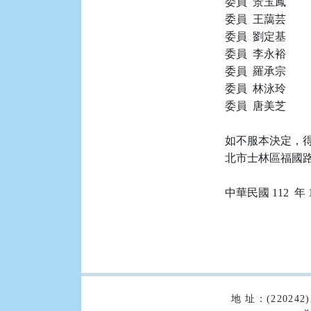
委員  景玉鳳

委員  王藹芸

委員  劉定基

委員  李永裕

委員  羅承宗

委員  林泳玲

委員  唐美芝

如不服本決定，得
北市士林區福國路 
:::
地 址：(2202