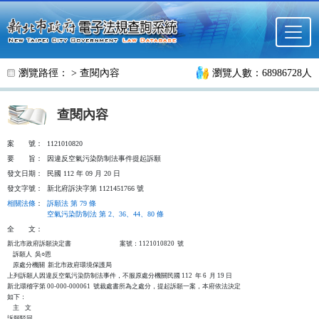
跳至主要內容
瀏覽路徑： >
查閱內容
瀏覽人數：68986728人
查閱內容
案
號：
1121010820
要
旨：
因違反空氣污染防制法事件提起訴願
發文日期：
民國 112 年 09 月 20 日
發文字號：
新北府訴決字第 1121451766 號
相關法條
：
訴願法 第 79 條
空氣污染防制法 第 2、36、44、80 條
全
文：
新北市政府訴願決定書                                  案號：1121010820  號

    訴願人  吳○恩

    原處分機關  新北市政府環境保護局

上列訴願人因違反空氣污染防制法事件，不服原處分機關民國 112  年 6  月 19 日

新北環稽字第 00-000-000061  號裁處書所為之處分，提起訴願一案，本府依法決定

如下：

    主    文

訴願駁回。
