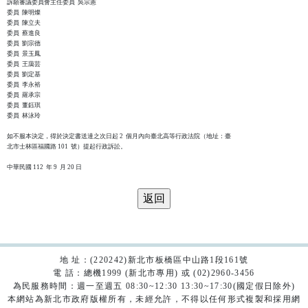
訴願審議委員會主任委員  吳宗憲

委員  陳明燦

委員  陳立夫

委員  蔡進良

委員  劉宗德

委員  景玉鳳

委員  王藹芸

委員  劉定基

委員  李永裕

委員  羅承宗

委員  董鈺琪

委員  林泳玲

如不服本決定，得於決定書送達之次日起 2  個月內向臺北高等行政法院（地址：臺

北市士林區福國路 101  號）提起行政訴訟。

地 址：(220242)新北市板橋區中山路1段161號
電 話：總機1999 (新北市專用) 或 (02)2960-3456
為民服務時間：週一至週五 08:30~12:30 13:30~17:30(國定假日除外)
本網站為新北市政府版權所有，未經允許，不得以任何形式複製和採用網