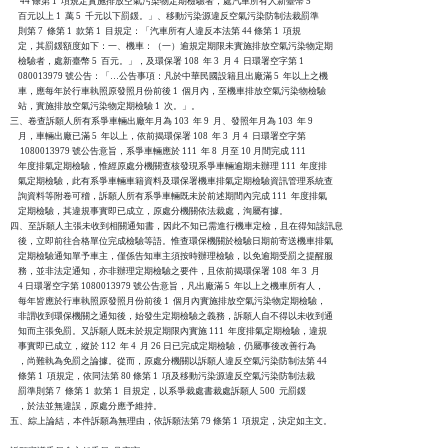
     44 條第 1  項規定實施排放空氣污染物定期檢驗者，處汽車所有人新臺幣 5

    百元以上 1  萬 5  千元以下罰鍰。」、移動污染源違反空氣污染防制法裁罰準

    則第 7  條第 1  款第 1  目規定：「汽車所有人違反本法第 44 條第 1  項規

    定，其罰鍰額度如下：一、機車：（一）逾規定期限未實施排放空氣污染物定期

    檢驗者，處新臺幣 5  百元。」，及環保署 108  年 3  月 4  日環署空字第 1

    080013979 號公告：「…公告事項：凡於中華民國設籍且出廠滿 5  年以上之機

    車，應每年於行車執照原發照月份前後 1  個月內，至機車排放空氣污染物檢驗

    站，實施排放空氣污染物定期檢驗 1  次。」。

三、卷查訴願人所有系爭車輛出廠年月為 103  年 9  月、發照年月為 103  年 9

    月，車輛出廠已滿 5  年以上，依前揭環保署 108  年 3  月 4  日環署空字第

     1080013979 號公告意旨，系爭車輛應於 111  年 8  月至 10 月間完成 111

    年度排氣定期檢驗，惟經原處分機關查核發現系爭車輛逾期未辦理 111  年度排

    氣定期檢驗，此有系爭車輛車籍資料及環保署機車排氣定期檢驗資訊管理系統查

    詢資料等附卷可稽，訴願人所有系爭車輛既未於前述期間內完成 111  年度排氣

    定期檢驗，其違規事實即已成立，原處分機關依法裁處，洵屬有據。

四、至訴願人主張未收到相關通知書，因此不知已需進行機車定檢，且在得知該訊息

    後，立即前往合格單位完成檢驗等語。惟查環保機關於檢驗日期前寄送機車排氣

    定期檢驗通知單予車主，僅係告知車主須按時辦理檢驗，以免逾期受罰之提醒服

    務，並非法定通知，亦非辦理定期檢驗之要件，且依前揭環保署 108  年 3  月

    4 日環署空字第 1080013979 號公告意旨，凡出廠滿 5  年以上之機車所有人，

    每年皆應於行車執照原發照月份前後 1  個月內實施排放空氣污染物定期檢驗，

    非謂收到環保機關之通知後，始發生定期檢驗之義務，訴願人自不得以未收到通

    知而主張免罰。又訴願人既未於規定期限內實施 111  年度排氣定期檢驗，違規

    事實即已成立，縱於 112  年 4  月 26 日已完成定期檢驗，仍屬事後改善行為

    ，尚難執為免罰之論據。從而，原處分機關以訴願人違反空氣污染防制法第 44

    條第 1  項規定，依同法第 80 條第 1  項及移動污染源違反空氣污染防制法裁

    罰準則第 7  條第 1  款第 1  目規定，以系爭裁處書裁處訴願人 500  元罰鍰

    ，於法並無違誤，原處分應予維持。

五、綜上論結，本件訴願為無理由，依訴願法第 79 條第 1  項規定，決定如主文。
