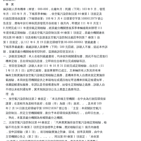
    事    實

緣訴願人所有機車（車號： 000-000，出廠年月：民國（下同）103 年 9  月，發照

年月：103 年 9  月，下稱系爭車輛），依空氣污染防制法第 44 條第 1  項規定及

行政院環境保護署（下稱環保署）108 年 3  月 4  日環署空字第 1080013979 號公

告意旨，應每年於行車執照原發照月份前後 1  個月內，即應於 111  年 8  月至 1

0 月間完成 111  年度排氣定期檢驗，經原處分機關查核系爭車輛逾期未辦理 111

年度排氣定期檢驗，已違反空氣污染防制法第 44 條第 1  項規定，原處分機關遂依

同法第 80 條第 1  項及移動污染源違反空氣污染防制法裁罰準則第 7  條第 1  款

第 1  目規定，以 112  年 6  月 19 日新北環稽字第 00-000-000061  號裁處書（

下稱系爭裁處書）裁處訴願人新臺幣（下同）500 元罰鍰。訴願人不服，提起本件訴

願，並據原處分機關檢卷答辯到府。茲摘敘訴辯意旨於次：

一、訴願意旨略謂：本人在收到裁處書前，均未收到相關通知書，因此不知已需進行

    機車定檢，且在得知該訊息後，立即前往合格單位完成檢驗等語。

二、答辯意旨略謂：訴願人未於 111  年 10 月 31 日前完成定期檢驗，自次日（11

    1 年 11 月 1  日）起即已逾期，違規事實即已成立。又車輛所有人對其所有車

    輛有主動實施排放空氣污染物定期檢驗之義務，是機車所有人自應依規定實施排

    氣檢驗，本局依監理機關提供之車籍地址或通訊地址寄送機車排氣定檢通知單，

    係屬提醒通知服務，非謂以是否接獲通知單，始發生定期檢驗之義務，訴願人自

    不得以未收到通知單，冀求免除該項公法上應盡之義務等語。

    理    由

一、按空氣污染防制法第 2  條規定：「本法所稱主管機關：在中央為行政院環境保

    護署；在直轄市為直轄市政府；在縣（市）為縣（市）政府。」，及本府 109

    年 2  月 14 日新北府環秘字第 1090218367 號公告：「主旨：本府關於空氣污

    染防制法…所定主管機關權限，劃分予本府環境保護局執行…，自即日生效。」

    。準此，本案原處分機關為有權限處分之機關。

二、次按空氣污染防制法第 44 條規定：「汽車應實施排放空氣污染物定期檢驗，檢

    驗不符合第 36 條第 2  項所定排放標準之車輛，應於檢驗日起 1  個月內修復

    ，並申請複驗（第 1  項）。前項檢驗實施之對象、區域、頻率及期限，由中央

    主管機關公告之（第 2  項）。…。」、同法第 80 條第 1  項規定：「未依第
