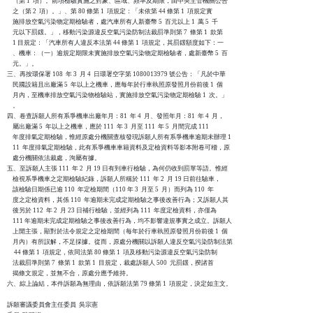
    （第 1  項）。前項檢驗實施之對象、區域、頻率及期限，由中央主管機關公告

    之（第 2  項）。」、第 80 條第 1  項規定：「未依第 44 條第 1  項規定實

    施排放空氣污染物定期檢驗者，處汽車所有人新臺幣 5  百元以上 1  萬 5  千

    元以下罰鍰。」，移動污染源違反空氣污染防制法裁罰準則第 7  條第 1  款第

    1 目規定：「汽車所有人違反本法第 44 條第 1  項規定，其罰鍰額度如下：一

    、機車：（一）逾規定期限未實施排放空氣污染物定期檢驗者，處新臺幣 5  百

    元。」。

三、再按環保署 108  年 3  月 4  日環署空字第 1080013979 號公告：「凡於中華

    民國設籍且出廠滿 5  年以上之機車，應每年於行車執照原發照月份前後 1  個

    月內，至機車排放空氣污染物檢驗站，實施排放空氣污染物定期檢驗 1  次。」

    。

四、卷查訴願人所有系爭機車出廠年月：81  年 4  月、發照年月：81  年 4  月，

    屬出廠滿 5  年以上之機車，應於 111  年 3  月至 111  年 5  月間完成 111

    年度排氣定期檢驗，惟經原處分機關查核發現訴願人所有系爭機車逾期未辦理 1

    11  年度排氣定期檢驗，此有系爭機車車籍資料及定檢資料等影本附卷可稽，原

    處分機關依法裁處，洵屬有據。

五、至訴願人主張 111  年 2  月 19 日有到車行檢驗，為何仍收到罰單等語。惟經

    檢視系爭機車之定期檢驗紀錄，訴願人所稱於 111  年 2  月 19 日前往驗車，

    該檢驗日期係已逾 110  年定檢期間（110 年 3  月至 5  月）而列為 110  年

    度之定檢資料，其係 110  年逾期未完成定期檢驗之事後改善行為；又訴願人其

    後另於 112  年 2  月 23 日補行檢驗，並經列為 111  年度定檢資料，亦僅為

    111 年逾期未完成定期檢驗之事後改善行為，均不影響違規事實之成立。訴願人

    上開主張，顯對於法令規定之定檢期間（每年於行車執照原發照月份前後 1  個

    月內）有所誤解，不足採據。從而，原處分機關以訴願人違反空氣污染防制法第

     44 條第 1  項規定，依同法第 80 條第 1  項及移動污染源違反空氣污染防制

    法裁罰準則第 7  條第 1  款第 1  目規定，裁處訴願人 500  元罰鍰，揆諸首

    揭條文規定，並無不合，原處分應予維持。

六、綜上論結，本件訴願為無理由，依訴願法第 79 條第 1  項規定，決定如主文。

訴願審議委員會主任委員  吳宗憲
