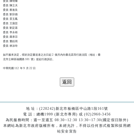
委員  陳明燦

委員  陳立夫

委員  蔡進良

委員  劉宗德

委員  景玉鳳

委員  王藹芸

委員  劉定基

委員  李永裕

委員  羅承宗

委員  董鈺琪

委員  林泳玲

如不服本決定，得於決定書送達之次日起 2  個月內向臺北高等行政法院（地址：臺

北市士林區福國路 101  號）提起行政訴訟。

地 址：(220242)新北市板橋區中山路1段161號
電 話：總機1999 (新北市專用) 或 (02)2960-3456
為民服務時間：週一至週五 08:30~12:30 13:30~17:30(國定假日除外)
本網站為新北市政府版權所有，未經允許，不得以任何形式複製和採用網
站安全宣告