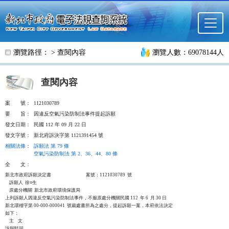
跳至主要內容
瀏覽路徑： >
查閱內容
瀏覽人數：69078144人
查閱內容
案
號：
1121030789
要
旨：
因違反空氣污染防制法事件提起訴願
發文日期：
民國 112 年 09 月 22 日
發文字號：
新北府訴決字第 1121391454 號
相關法條
：
訴願法 第 79 條
空氣污染防制法 第 2、36、44、80 條
全
文：
新北市政府訴願決定書                                  案號：1121030789  號

    訴願人  徐○生

    原處分機關  新北市政府環境保護局

上列訴願人因違反空氣污染防制法事件，不服原處分機關民國 112  年 6  月 30 日

新北環稽字第 00-000-000041  號裁處書所為之處分，提起訴願一案，本府依法決定

如下：

    主    文

訴願駁回。
