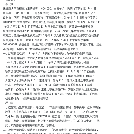
    事    實

緣訴願人所有機車（車牌號碼： 000-000、出廠年月：民國（下同）81  年 4  月、

發照年月：81  年 4  月，下稱系爭機車），依空氣污染防制法第 44 條第 1  項及

改制前（下同）行政院環境保護署（下稱環保署）108 年 3  月 4  日環署空字第 1

080013979 號公告規定，應每年於行車執照原發照月份前後 1  個月內，即應於 111

  年 3  月至 111  年 5  月間完成 111  年度排氣定期檢驗，經原處分機關查核系

爭機車逾期未辦理 111  年度排氣定期檢驗，已違反空氣污染防制法第 44 條第 1

項規定，原處分機關遂依同法第 80 條第 1  項及移動污染源違反空氣污染防制法裁

罰準則第 7  條第 1  款第 1  目規定，以 112  年 6  月 30 日新北環稽字第 00-

000-000041  號裁處書，裁處訴願人新臺幣（下同）500 元罰鍰。訴願人不服，提起

本件訴願，並據原處分機關檢卷答辯到府。茲摘敘訴辯意旨於次：

一、訴願意旨略謂：111 年 2  月 19 日有到車行檢驗，為何仍收到罰單等語。

二、答辯意旨略謂：查訴願人所有系爭機車出廠年月為 81 年 4  月，發照年月為 8

    1 年 4  月，應於 111  年 3  月至 111  年 5  月間完成排氣定期檢驗，惟查

    系爭機車未依規定於期限內實施 111  年度排氣定期檢驗，此有機車排氣定期檢

    驗資訊管理系統查詢檢驗紀錄可稽，訴願人所稱於 111  年 2  月 19 日前往驗

    車，經查定檢資料檢測結果，該筆檢驗日期已逾 110  年定檢期間（110 年 3

    月至 5  月）系統列為 110  年定檢資料，僅為 110  年逾期未定檢之事後改善

    行為；另查訴願人雖於 112  年 2  月 23 日補行檢驗並經系統列為 111  年定

    檢資料，亦僅為 111  年逾期未定檢之事後改善行為，訴願人對於法規規定定檢

    期間（每年於行車執照原發照月份前後 1  個月內）於認知上恐有誤解，前述事

    後改善行為，均難解免違規責任等語。

    理    由

一、按空氣污染防制法第 2  條規定：「本法所稱主管機關：在中央為行政院環境保

    護署；在直轄市為直轄市政府；在縣（市）為縣（巿）政府。」，本府 109  年

    2 月 14 日新北府環秘字第 1090218367 號公告：「主旨：本府關於空氣污染防

    制法…所定主管機關權限，劃分予本府環境保護局執行，並…自即日生效。」準

    此，本案原處分機關為有權限處分之機關。

二、次按空氣污染防制法第 44 條規定：「汽車應實施排放空氣污染物定期檢驗，…
