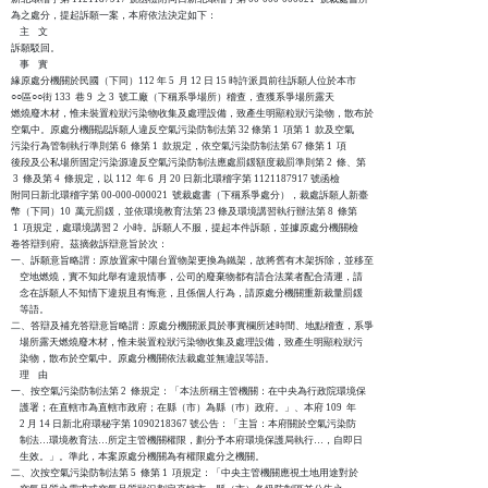
為之處分，提起訴願一案，本府依法決定如下：

    主    文

訴願駁回。

    事    實

緣原處分機關於民國（下同）112 年 5  月 12 日 15 時許派員前往訴願人位於本市

○○區○○街 133  巷 9  之 3  號工廠（下稱系爭場所）稽查，查獲系爭場所露天

燃燒廢木材，惟未裝置粒狀污染物收集及處理設備，致產生明顯粒狀污染物，散布於

空氣中。原處分機關認訴願人違反空氣污染防制法第 32 條第 1  項第 1  款及空氣

污染行為管制執行準則第 6  條第 1  款規定，依空氣污染防制法第 67 條第 1  項

後段及公私場所固定污染源違反空氣污染防制法應處罰鍰額度裁罰準則第 2  條、第

 3  條及第 4  條規定，以 112  年 6  月 20 日新北環稽字第 1121187917 號函檢

附同日新北環稽字第 00-000-000021  號裁處書（下稱系爭處分），裁處訴願人新臺

幣（下同）10  萬元罰鍰，並依環境教育法第 23 條及環境講習執行辦法第 8  條第

 1  項規定，處環境講習 2  小時。訴願人不服，提起本件訴願，並據原處分機關檢

卷答辯到府。茲摘敘訴辯意旨於次：

一、訴願意旨略謂：原放置家中陽台置物架更換為鐵架，故將舊有木架拆除，並移至

    空地燃燒，實不知此舉有違規情事，公司的廢棄物都有請合法業者配合清運，請

    念在訴願人不知情下違規且有悔意，且係個人行為，請原處分機關重新裁量罰鍰

    等語。

二、答辯及補充答辯意旨略謂：原處分機關派員於事實欄所述時間、地點稽查，系爭

    場所露天燃燒廢木材，惟未裝置粒狀污染物收集及處理設備，致產生明顯粒狀污

    染物，散布於空氣中。原處分機關依法裁處並無違誤等語。

    理    由

一、按空氣污染防制法第 2  條規定：「本法所稱主管機關：在中央為行政院環境保

    護署；在直轄市為直轄市政府；在縣（市）為縣（巿）政府。」、本府 109  年

    2 月 14 日新北府環秘字第 1090218367 號公告：「主旨：本府關於空氣污染防

    制法…環境教育法…所定主管機關權限，劃分予本府環境保護局執行…，自即日

    生效。」。準此，本案原處分機關為有權限處分之機關。

二、次按空氣污染防制法第 5  條第 1  項規定：「中央主管機關應視土地用途對於
