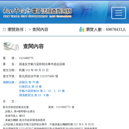
跳至主要內容
瀏覽路徑： >
查閱內容
瀏覽人數：69078433人
查閱內容
案
號：
1121060775
要
旨：
因違反空氣污染防制法事件提起訴願
發文日期：
民國 112 年 09 月 21 日
發文字號：
新北府訴決字第 1121375685 號
相關法條
：
訴願法 第 79 條
行政罰法 第 18 條
空氣污染防制法 第 2、32、5、67 條
環境教育法 第 23、8 條
全
文：
新北市政府訴願決定書                                  案號：1121060775  號

    訴願人  蔡○臻即曜○企業社

    送達代收人  陳○

    原處分機關  新北市政府環境保護局

上列訴願人因違反空氣污染防制法事件，不服原處分機關民國 112  年 6  月 20 日

新北環稽字第 1121187917 號函檢附同日新北環稽字第 00-000-000021  號裁處書所
