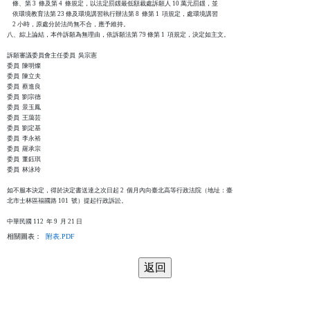
    條、第 3  條及第 4  條規定，以法定罰鍰最低額裁處訴願人 10 萬元罰鍰，並

    依環境教育法第 23 條及環境講習執行辦法第 8  條第 1  項規定，處環境講習

    2 小時，原處分於法尚無不合，應予維持。

八、綜上論結，本件訴願為無理由，依訴願法第 79 條第 1  項規定，決定如主文。

訴願審議委員會主任委員  吳宗憲

委員  陳明燦

委員  陳立夫

委員  蔡進良

委員  劉宗德

委員  景玉鳳

委員  王藹芸

委員  劉定基

委員  李永裕

委員  羅承宗

委員  董鈺琪

委員  林泳玲

如不服本決定，得於決定書送達之次日起 2  個月內向臺北高等行政法院（地址：臺

北市士林區福國路 101  號）提起行政訴訟。

相關圖表：
附表.PDF