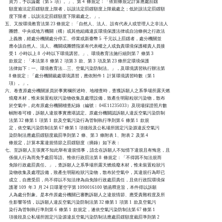
    資力，予以論處（第 5  項）。」、第 4  條規定：「依前條規定計算應處罰鍰

    額度逾法定罰鍰額度上限者，以該法定罰鍰額度上限裁處之；低於該法定罰鍰額

    度下限者，以該法定罰鍰額度下限裁處之。」。

五、又按環境教育法第 23 條規定：「自然人、法人、設有代表人或管理人之非法人

    團體、中央或地方機關（構）或其他組織違反環境保護法律或自治條例之行政法

    上義務，經處分機關處分停工、停業或新臺幣 5  千元以上罰鍰者，處分機關並

    應令該自然人、法人、機關或團體指派有代表權之人或負責環境保護權責人員接

    受 1  小時以上 8  小時以下環境講習。」、環境教育法施行細則第 7  條第 3

    款規定：「本法第 8  條第 2  項第 3  款、第 3  項及第 23 條所定環境保護

    法律如下：一、環境教育法…三、空氣污染防制法。」，及環境講習執行辦法第

    8 條規定：「處分機關裁處環境講習，應依附件 1  計算環境講習時數（第 1

    項）。」。

六、卷查原處分機關派員於事實欄所述時、地稽查時，查獲訴願人之系爭場所露天燃

    燒廢木材，惟未裝置粒狀污染物收集及處理設備，致產生明顯粒狀污染物，散布

    於空氣中，此有原處分機關稽查紀錄（編號： 04E11235033）及現場採證照片數

    幀附卷可稽，訴願人違規事實應堪認定。原處分機關認訴願人違反空氣污染防制

    法第 32 條第 1  項第 1  款及空氣污染行為管制執行準則第 6  條第 1  款規

    定，依空氣污染防制法第 67 條第 1  項後段及公私場所固定污染源違反空氣污

    染防制法應處罰鍰額度裁罰準則第 2  條、第 3  條附表 1、附表 2  及第 4

    條規定，計算本案違規情節之罰鍰額度（摘錄）如下表：

七、至訴願人主張實不知此舉有違規情事，請念在訴願人不知情下違規且有悔意，且

    係個人行為而免予處罰等語。惟依行政罰法第 8  條規定：「不得因不知法規而

    免除行政處罰責任。」，查訴願人之系爭場所露天燃燒廢木材，惟未裝置粒狀污

    染物收集及處理設備，致產生明顯粒狀污染物，散布於空氣中，其違規行為即已

    成立，自應受罰，尚不得以不知法律為由免除行政處罰責任，且依行政院環境保

    護署 109  年 3  月 24 日環署空字第 1090016100 號函釋意旨，本件得以訴願

    人為處分對象。是本件原處分機關已審酌訴願人之違規情節、應受責難程度及所

    生影響等情，以訴願人違反空氣污染防制法第 32 條第 1  項第 1  款及空氣污

    染行為管制執行準則第 6  條第 1  款規定，遂依空氣污染防制法第 67 條第 1

    項後段及公私場所固定污染源違反空氣污染防制法應處罰鍰額度裁罰準則第 2
