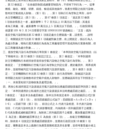
    空氣品質之需求或空氣品質狀況劃定直轄市、縣（市）各級防制區並公告之。」

    、第 32 條規定：「在各級防制區或總量管制區內，不得有下列行為：一、從事

    燃燒、融化、煉製、研磨、鑄造、輸送或其他操作，致產生明顯之粒狀污染物，

    散布於空氣或他人財物…（第 1  項）。…第 1  項執行行為管制之準則，由中

    央主管機關定之（第 3  項）。」、第 67 條第 1  項規定：「違反第 32 條第

    1 項各款情形之一者，處新臺幣 1  千 2  百元以上 10 萬元以下罰鍰；其違反

    者為工商廠、場，處新臺幣 10 萬元以上 5  百萬元以下罰鍰。」。行政院環境

    保護署 109  年 3  月 24 日環署空字第 1090016100 號函略以：「主旨：函詢

    違反空氣污染防制法第 32 條第 1  項規定處分主體疑義一案，請查照。…說明

    三、有關違反空污法第 32 條第 1  項裁處對象主體，依上開規定，係以行為人

    為處分對象，惟執行露天燃燒行為係為工商廠場管理不當或與執行業務有關，得

    以工商廠場為處分對象…。」。

三、復按空氣污染行為管制執行準則第 1  條規定：「本準則依空氣污染防制法（以

    下簡稱本法）第 32 條第 3  項規定訂定之。」、第 2  條規定：「本準則適用

    於主管機關執行未經排放管道排放空氣污染物之空氣污染行為管制。」、第 3

    條規定：「主管機關執行空氣污染行為管制之判定位置，應於廠房外、周界或周

    界外，並能明確判定污染物係由受稽查污染源所逸散。」、第 6  條第 1  款規

    定：「主管機關執行本法第 32 條第 1  項第 1  款行為管制時，除確認污染源

    有明顯之粒狀污染物散布於空氣中或他人財物外，並應確認其符合下列情形之一

    ：一、未裝置粒狀污染物收集及處理設備。」。

四、再按公私場所固定污染源違反空氣污染防制法應處罰鍰額度裁罰準則第 2  條規

    定：「本準則適用於公私場所之固定污染源違反本法時應處罰鍰之裁罰。」、第

    3 條規定：「違反本法各處罰條款，除本法另有規定者外，以罰鍰裁罰公式計算

    應處罰鍰…（第 1  項）。前項罰鍰裁罰公式如下：罰鍰額度＝AｘBｘCｘDｘ（

    1+E） ｘ罰鍰下限（第 2  項）。前項公式之 A  代表污染程度、B 代表污染物

    項目、C 代表污染特性及 D  代表影響程度，均為附表一所列裁罰因子之權重；

    E 代表加重或減輕裁罰事項，為附表二所列裁罰因子之權重，屬加重處罰事項之

     E  為正值；屬減輕處罰事項之 E  為負值（第 3  項）。…各級主管機關裁處

    時，除依前 4  項規定計算應處罰鍰額度外，並應依行政罰法第 18 條第 1  項

    規定，審酌違反本法上義務行為應受責難程度及所生影響，並得考量受處分者之
