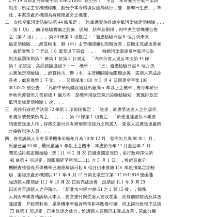
    2 月 14 日新北府環秘字第 1090218367 號公告：「主旨：本府關於空氣污染防

    制法…所定主管機關權限，劃分予本府環境保護局執行，並…自即日生效。」準

    此，本案原處分機關為有權限處分之機關。

二、次按空氣污染防制法第 44 條規定：「汽車應實施排放空氣污染物定期檢驗，…

    （第 1  項）。前項檢驗實施之對象、區域、頻率及期限，由中央主管機關公告

    之（第 2  項）。」、第 80 條第 3  項規定：「逾應檢驗日起 6  個月仍未實

    施定期檢驗、…經直轄市、縣（巿）主管機關通知限期改善，屆期未完成改善者

    ，處新臺幣 3  千元以上 6  萬元以下罰鍰；…」，移動污染源違反空氣污染防

    制法裁罰準則第 7  條第 1  款第 3  目規定：「汽車所有人違反本法第 44 條

    第 1  項規定，其罰鍰額度如下：一、機車：…（三）逾應檢驗日起 6  個月仍

    未實施定期檢驗、…經直轄市、縣（巿）主管機關通知限期改善，屆期未完成改

    善者，處新臺幣 3  千元。」。又環保署 108  年 3  月 4  日環署空字第 108

    0013979 號公告：「凡於中華民國設籍且出廠滿 5  年以上之機車，應每年於行

    車執照原發照月份前後 1  個月內，至機車排放空氣污染物檢驗站，實施排放空

    氣污染物定期檢驗 1  次。」。

三、再按行政程序法第 72 條第 1  項前段規定：「送達，於應受送達人之住居所、

    事務所或營業所為之。…。」、第 73 條第 1  項規定：「於應送達處所不獲會

    晤應受送達人時，得將文書付與有辨別事理能力之同居人、受雇人或應送達處所

    之接收郵件人員。」。

四、卷查訴願人所有系爭機車出廠年月為 79 年 12 月、發照年月為 80 年 1  月，

    出廠已滿 30 年，屬出廠滿 5  年以上之機車，本應於每年 12 月至翌年 2  月

    間完成排氣定期檢驗（因 111  年 2  月 28 日適逢國定假日，依行政程序法第

     48 條第 4  項規定，期限順延至星期二 111  年 3  月 1  日），惟經原處分

    機關查核發現系爭機車已逾應檢驗日起 6  個月仍未實施 110  年度排氣定期檢

    驗，案經原處分機關以 111  年 9  月 27 日新北環空字第 1111842818 號函通

    知訴願人限期於 111  年 10 月 28 日前完成改善，該函於 111  年 9  月 29

    日送達至訴願人之戶籍地：「新北市○○區○○路 51 之 1  號 12 樓」，郵務

    人員因未獲會晤訴願人本人，將文書付與受雇人簽收在案，此有前開號函及其送

    達證書、戶籍資料表、系爭機車車籍資料等影本附卷可稽，依上揭行政程序法第

     73 條第 1  項規定，已生送達之效力，惟訴願人屆期仍未完成改善，原處分機
