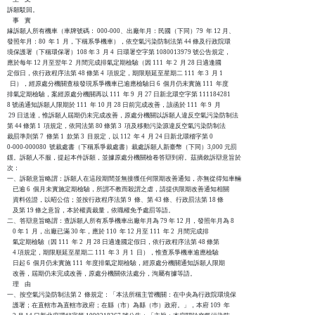
訴願駁回。

    事    實

緣訴願人所有機車（車牌號碼： 000-000、出廠年月：民國（下同）79  年 12 月、

發照年月：80  年 1  月，下稱系爭機車），依空氣污染防制法第 44 條及行政院環

境保護署（下稱環保署）108 年 3  月 4  日環署空字第 1080013979 號公告規定，

應於每年 12 月至翌年 2  月間完成排氣定期檢驗（因 111  年 2  月 28 日適逢國

定假日，依行政程序法第 48 條第 4  項規定，期限順延至星期二 111  年 3  月 1

  日），經原處分機關查核發現系爭機車已逾應檢驗日 6  個月仍未實施 111  年度

排氣定期檢驗，案經原處分機關再以 111  年 9  月 27 日新北環空字第 111184281

8 號函通知訴願人限期於 111  年 10 月 28 日前完成改善，該函於 111  年 9  月

 29 日送達，惟訴願人屆期仍未完成改善，原處分機關以訴願人違反空氣污染防制法

第 44 條第 1  項規定，依同法第 80 條第 3  項及移動污染源違反空氣污染防制法

裁罰準則第 7  條第 1  款第 3  目規定，以 112  年 4  月 24 日新北環稽字第 0

0-000-000080  號裁處書（下稱系爭裁處書）裁處訴願人新臺幣（下同）3,000 元罰

鍰。訴願人不服，提起本件訴願，並據原處分機關檢卷答辯到府。茲摘敘訴辯意旨於

次：

一、訴願意旨略謂：訴願人在這段期間並無接獲任何限期改善通知，亦無從得知車輛

    已逾 6  個月未實施定期檢驗，所謂不教而殺謂之虐，請提供限期改善通知相關

    資料佐證，以昭公信；並按行政程序法第 9  條、第 43 條、行政罰法第 18 條

    及第 19 條之意旨，本於權責裁量，依職權免予處罰等語。

二、答辯意旨略謂：查訴願人所有系爭機車出廠年月為 79 年 12 月，發照年月為 8

    0 年 1  月，出廠已滿 30 年，應於 110  年 12 月至 111  年 2  月間完成排

    氣定期檢驗（因 111  年 2  月 28 日適逢國定假日，依行政程序法第 48 條第

    4 項規定，期限順延至星期二 111  年 3  月 1  日），惟查系爭機車逾應檢驗

    日起 6  個月仍未實施 111  年度排氣定期檢驗，經原處分機關通知訴願人限期

    改善，屆期仍未完成改善，原處分機關依法處分，洵屬有據等語。

    理    由

一、按空氣污染防制法第 2  條規定：「本法所稱主管機關：在中央為行政院環境保

    護署；在直轄市為直轄市政府；在縣（市）為縣（巿）政府。」，本府 109  年
