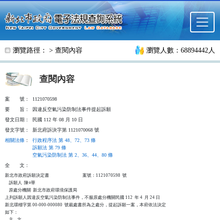
跳至主要內容
瀏覽路徑： >
查閱內容
瀏覽人數：68894442人
查閱內容
案
號：
1121070598
要
旨：
因違反空氣污染防制法事件提起訴願
發文日期：
民國 112 年 08 月 10 日
發文字號：
新北府訴決字第 1121070068 號
相關法條
：
行政程序法 第 48、72、73 條
訴願法 第 79 條
空氣污染防制法 第 2、36、44、80 條
全
文：
新北市政府訴願決定書                                  案號：1121070598  號

    訴願人  陳○華

    原處分機關  新北市政府環境保護局

上列訴願人因違反空氣污染防制法事件，不服原處分機關民國 112  年 4  月 24 日

新北環稽字第 00-000-000080  號裁處書所為之處分，提起訴願一案，本府依法決定

如下：

    主    文
