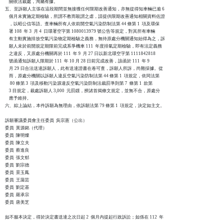
    關依法裁處，洵屬有據。

五、至訴願人主張在這段期間並無接獲任何限期改善通知，亦無從得知車輛已逾 6

    個月未實施定期檢驗，所謂不教而殺謂之虐，請提供限期改善通知相關資料佐證

    ，以昭公信等語。查車輛所有人依前開空氣污染防制法第 44 條第 1  項及環保

    署 108  年 3  月 4  日環署空字第 1080013979 號公告等規定，對其所有車輛

    有主動實施排放空氣污染物定期檢驗之義務，無待原處分機關通知始得為之，訴

    願人未於前開規定期限前完成系爭機車 111  年度排氣定期檢驗，即有法定義務

    之違反，又原處分機關再於 111  年 9  月 27 日以新北環空字第 1111842818

    號函通知訴願人限期於 111  年 10 月 28 日前完成改善，該函於 111  年 9

    月 29 日合法送達訴願人，此有送達證書在卷可查，訴願人所訴，尚難採據。從

    而，原處分機關以訴願人違反空氣污染防制法第 44 條第 1  項規定，依同法第

     80 條第 3  項及移動污染源違反空氣污染防制法裁罰準則第 7  條第 1  款第

    3 目規定，裁處訴願人 3,000  元罰鍰，揆諸首揭條文規定，並無不合，原處分

    應予維持。

六、綜上論結，本件訴願為無理由，依訴願法第 79 條第 1  項規定，決定如主文。

訴願審議委員會主任委員  吳宗憲（公出）

委員  黃源銘（代理）

委員  陳明燦

委員  陳立夫

委員  蔡進良

委員  張文郁

委員  劉宗德

委員  景玉鳳

委員  王藹芸

委員  劉定基

委員  羅承宗

委員  唐美芝

如不服本決定，得於決定書送達之次日起 2  個月內提起行政訴訟；如係在 112  年
