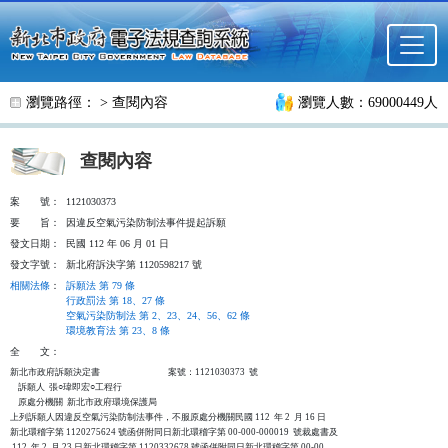
跳至主要內容
瀏覽路徑： >
查閱內容
瀏覽人數：69000449人
查閱內容
案
號：
1121030373
要
旨：
因違反空氣污染防制法事件提起訴願
發文日期：
民國 112 年 06 月 01 日
發文字號：
新北府訴決字第 1120598217 號
相關法條
：
訴願法 第 79 條
行政罰法 第 18、27 條
空氣污染防制法 第 2、23、24、56、62 條
環境教育法 第 23、8 條
全
文：
新北市政府訴願決定書                                  案號：1121030373  號

    訴願人  張○瑋即宏○工程行

    原處分機關  新北市政府環境保護局

上列訴願人因違反空氣污染防制法事件，不服原處分機關民國 112  年 2  月 16 日

新北環稽字第 1120275624 號函併附同日新北環稽字第 00-000-000019  號裁處書及

 112  年 2  月 23 日新北環稽字第 1120332678 號函併附同日新北環稽字第 00-00
