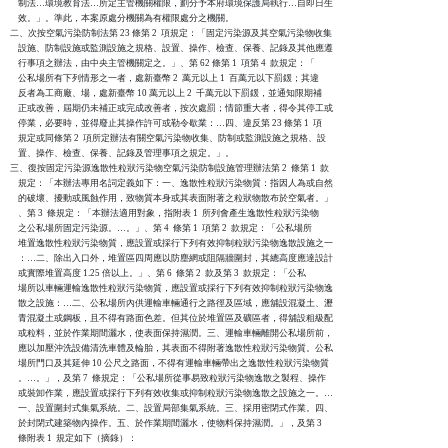
    制法…環境教育法…所定主管機關權限，劃分予本府環境保護局執行…自即日生

    效。」。準此，本案原處分機關為有權限處分之機關。

二、次按空氣污染防制法第 23 條第 2  項規定：「固定污染源及其空氣污染物收集

    設施、防制設施或監測設施之規格、設置、操作、檢查、保養、記錄及其他應遵

    行事項之辦法，由中央主管機關定之。」、第 62 條第 1  項第 4  款規定：「

    公私場所有下列情形之一者，處新臺幣 2  萬元以上 1  百萬元以下罰鍰；其違

    反者為工商廠、場，處新臺幣 10 萬元以上 2  千萬元以下罰鍰，並通知限期補

    正或改善，屆期仍未補正或完成改善者，按次處罰；情節重大者，得令其停工或

    停業，必要時，並得廢止其操作許可或勒令歇業：…四、違反第 23 條第 1  項

    規定或同條第 2  項所定辦法有關空氣污染物收集、防制或監測設施之規格、設

    置、操作、檢查、保養、記錄及管理事項之規定。」。

三、復按固定污染源逸散性粒狀污染物空氣污染防制設施管理辦法第 2  條第 1  款

    規定：「本辦法專用名詞定義如下：一、逸散性粒狀污染物質：指因人為或自然

    的破壞、擾動或風蝕作用，致物質本身或其表面附著之粒狀物散布於空氣者。」

    、第 3  條規定：「本辦法適用對象，指附表 1  所列會產生逸散性粒狀污染物

    之公私場所固定污染源。…。」、第 4  條第 1  項第 2  款規定：「公私場所

    堆置逸散性粒狀污染物質，應設置或採行下列有效抑制粒狀污染物逸散設施之一

    ：…二、除出入口外，堆置區四周應以防塵網或阻隔牆圍封，其總高度應達設計

    或實際堆置高度 1.25 倍以上。」、第 6  條第 2  款及第 3  款規定：「公私

    場所以車輛運輸逸散性粒狀污染物質，應設置或採行下列有效抑制粒狀污染物逸

    散之設施：…二、公私場所內供運輸車輛通行之路徑及區域，應舖設混凝土、瀝

    青混凝土或鋼板，且不得有路面色差。但其位於堆置區及礦區者，得舖設粗級配

    或粒料，並於作業期間灑水，使表面保持濕潤。三、運輸車輛離開公私場所前，

    應以加壓沖洗設備清洗車體及輪胎，其表面不得附著逸散性粒狀污染物質。公私

    場所門口及其延伸 10 公尺之路面，不得有運輸車輛帶出之逸散性粒狀污染物質

    。…。」，及第 7  條規定：「公私場所從事易致粒狀污染物逸散之製程、操作

    或裝卸作業，應設置或採行下列有效收集或抑制粒狀污染物逸散之設施之一。…

    一、設置圍封式集氣系統。二、設置局部集氣系統。三、採用密閉式作業。四、

    於封閉式建築物內操作。五、於作業期間灑水，使物料保持濕潤。」，及第 3

    條附表 1  規定如下（摘錄）：
