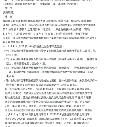
0-000035  號裁處書所為之處分，提起訴願一案，本府依法決定如下：

    主    文

訴願駁回。

    事    實

緣訴願人於本市○○區○○○路與商港九路口從事砂石堆置作業，場內砂石堆置面積

達 100  平方公尺以上，屬固定污染源逸散性粒狀污染物空氣污染防制設施管理辦法

第 3  條附表 1  序號 6  之適用對象（堆置場），原處分機關分別於民國（下同）

111 年 4  月 27 日 10 時許、111 年 6  月 15 日 14 時許派員稽查，查獲下列缺

失事項，爰依違反固定污染源逸散性粒狀污染物空氣污染防制設施管理辦法之缺失記

點及處理原則記點：

一、111 年 4  月 27 日 10 時許查獲之缺失事項及記點：

（一）公私場所堆置逸散性粒狀污染物：阻隔牆高度未達實際堆置高度 1.25 倍，記

      缺失 4  點。

（二）公私場所以車輛運輸逸散性粒狀污染物質（車輛通行路徑及區域）：採舖設混

      凝土，惟有路面色差，記缺失 4  點。

（三）公私場所以車輛運輸逸散性粒狀污染物質（車輛清洗）：運輸車輛未清洗乾淨

      、致公私場所門口及鄰近路面，有運輸車輛帶出之逸散性粒狀污染物質，記缺

      失 4  點。

（四）公私場所從事易致粒狀污染物逸散之製程、操作或裝卸作業：未設置或採行本

      辦法第 7  條第 1  款至第 5  款規定防制設施之一，記缺失 10 點。

    以上缺失記點合計 22 點，已超過 10 點以上，依前揭缺失記點及處理原則第 3

    點第 2  款規定，逕依違反固定污染源逸散性粒狀污染物空氣污染防制設施管理

    辦法規定處分，原處分機關遂以訴願人違反空氣污染防制法第 23 條第 2  項及

    固定污染源逸散性粒狀污染物空氣污染防制設施管理辦法第 4  條、第 6  條第

    2 款、第 3  款及第 7  條規定，依空氣污染防制法第 62 條第 1  項第 4  款

    及公私場所固定污染源違反空氣污染防制法應處罰鍰額度裁罰準則第 3  條規定

    ，以 112  年 2  月 16 日新北環稽字第 1120275624 號函併附同日新北環稽字

    第 00-000-000019  號裁處書，裁處訴願人新臺幣（下同）12  萬元罰鍰，另依

    環境教育法第 23 條及環境講習執行辦法第 8  條第 1  項規定，處環境講習 2
