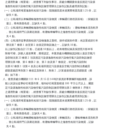
    之適用對象（堆置場），經查獲下列缺失事項，原處分機關爰依違反固定污染源

    逸散性粒狀污染物空氣污染防制設施管理辦法之缺失記點及處理原則記點：

（一）公私場所堆置逸散性粒狀污染物：阻隔牆高度未達實際堆置高度 1.25 倍，記

      缺失 4  點。

（二）公私場所以車輛運輸逸散性粒狀污染物質（車輛通行路徑及區域）：採舖設混

      凝土，惟有路面色差，記缺失 4  點。

（三）公私場所以車輛運輸逸散性粒狀污染物質（車輛清洗）：運輸車輛未清洗乾淨

      、致公私場所門口及鄰近路面，有運輸車輛帶出之逸散性粒狀污染物質，記缺

      失 4  點。

（四）公私場所從事易致粒狀污染物逸散之製程、操作或裝卸作業：未設置或採行本

      辦法第 7  條第 1  款至第 5  款規定防制設施之一，記缺失 10 點。

    以上缺失記點合計 22 點，已超過 10 點以上，此有稽查紀錄及採證照片影本等

    附卷可稽，訴願人違規事實，應堪認定。本案原處分機關核認訴願人違反空氣污

    染防制法第 23 條第 2  項及固定污染源逸散性粒狀污染物空氣污染防制設施管

    理辦法第 4條、第 6  條第 2  款、第 3  款及第 7  條規定，依空氣污染防制

    法第 62 條第 1  項第 4  款及公私場所固定污染源違反空氣污染防制法應處罰

    鍰額度裁罰準則第 3  條規定及附表 1、附表 2，計算違規情節之罰鍰額度（摘

    錄）如下表：

八、復查原處分機關於 111  年 6  月 15 日 14 時許派員於事實欄所地點稽查，訴

    願人於該址從事砂石堆置作業，場內砂石堆置面積達 100  平方公尺以上，屬固

    定污染源逸散性粒狀污染物空氣污染防制設施管理辦法第 3  條附表 1  序號 6

    之適用對象（堆置場），經查獲下列缺失事項，原處分機關爰依違反固定污染源

    逸散性粒狀污染物空氣污染防制設施管理辦法之缺失記點及處理原則記點：

（一）公私場所堆置逸散性粒狀污染物：阻隔牆高度未達實際堆置高度 1.25 倍，記

      缺失 4  點。

（二）公私場所以車輛運輸逸散性粒狀污染物質（車輛通行路徑及區域）：採舖設混

      凝土，惟有路面色差，記缺失 4  點。

（三）公私場所以車輛運輸逸散性粒狀污染物質（車輛清洗）：運輸車輛未清洗乾淨

      、致公私場所門口及鄰近路面，有運輸車輛帶出之逸散性粒狀污染物質，記缺

      失 4  點。
