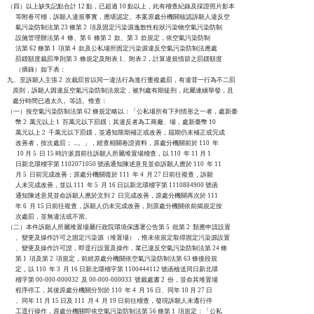
（四）以上缺失記點合計 12 點，已超過 10 點以上，此有稽查紀錄及採證照片影本

      等附卷可稽，訴願人違規事實，應堪認定。本案原處分機關核認訴願人違反空

      氣污染防制法第 23 條第 2  項及固定污染源逸散性粒狀污染物空氣污染防制

      設施管理辦法第 4  條、第 6  條第 2  款、第 3  款規定，依空氣污染防制

      法第 62 條第 1  項第 4  款及公私場所固定污染源違反空氣污染防制法應處

      罰鍰額度裁罰準則第 3  條規定及附表 1、附表 2，計算違規情節之罰鍰額度

      （摘錄）如下表：

九、至訴願人主張 2  次裁罰皆以同一違法行為進行重複處罰，有違背一行為不二罰

    原則，訴願人因違反空氣污染防制法規定，被判處有期徒刑，此屬連續舉發，且

    處分時間已過太久。等語。惟查：

（一）按空氣污染防制法第 62 條規定略以：「公私場所有下列情形之一者，處新臺

      幣 2  萬元以上 1  百萬元以下罰鍰；其違反者為工商廠、場，處新臺幣 10

      萬元以上 2  千萬元以下罰鍰，並通知限期補正或改善，屆期仍未補正或完成

      改善者，按次處罰； ...。」，經查相關卷證資料，原處分機關前於 110  年

       10 月 5  日 15 時許派員前往訴願人所屬堆置場稽查，以 110  年 11 月 1

      日新北環稽字第 1102071050 號函通知陳述意見並命訴願人應於 110  年 11

      月 5  日前完成改善；原處分機關復於 111  年 4  月 27 日前往複查，訴願

      人未完成改善，並以 111  年 5  月 16 日以新北環稽字第 1110884900 號函

      通知陳述意見並命訴願人應於文到 2  日完成改善，原處分機關再次於 111

      年 6  月 15 日前往複查，訴願人仍未完成改善，則原處分機關依前揭規定按

      次處罰，並無違法或不當。

（二）本件訴願人所屬堆置場屬行政院環境保護署公告第 5  批第 2  類應申請設置

      、變更及操作許可之固定污染源（堆置場），惟未依規定取得固定污染源設置

      、變更及操作許可證，即逕行設置及操作，業已違反空氣污染防制法第 24 條

      第 1  項及第 2  項規定，前經原處分機關依空氣污染防制法第 63 條後段規

      定，以 110  年 3  月 16 日新北環稽字第 1100444112 號函檢送同日新北環

      稽字第 00-000-000032  及 00-000-000033  號裁處書 2  份，並命其堆置場

      程序停工，其後原處分機關分別於 110  年 4  月 16 日、同年 10 月 27 日

      、同年 11 月 15 日及 111  月 4  月 19 日前往稽查，發現訴願人未遵行停

      工逕行操作，原處分機關即依空氣污染防制法第 56 條第 1  項規定：「公私
