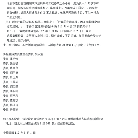
      場所不遵行主管機關依本法所為停工或停業之命令者，處負責人 3  年以下有

      期徒刑、拘役或科或併科新臺幣 20 萬元以上 5  百萬元以下罰金。」移送檢

      察署偵辦，訴願人所述與本件 2  案之裁處，核係不同違規情節，不生一行為

      二罰之問題。

（三）另按行政罰法第 27 條第 1  項規定：「行政罰之裁處權，因 3  年期間之經

      過而消滅。」，本件 2  案違規時間分別為 111  年 4  月 27 日及同年 6

      月 15 日，裁處時間分別為 112  年 2  月 16 日及同年 2  月 23 日，並未

      逾裁處權時效。是訴願人上開主張，顯有誤解，不足採據。從而原處分於法並

      無違誤，應予維持。

十、綜上論結，本件訴願為無理由，依訴願法第 79 條第 1  項規定，決定如主文。

訴願審議委員會主任委員  吳宗憲

委員  陳明燦

委員  張文郁

委員  蔡進良

委員  劉宗德

委員  景玉鳳

委員  王藹芸

委員  劉定基

委員  李永裕

委員  羅承宗

委員  董鈺琪

委員  林泳玲

委員  唐美芝

如不服本決定，得於決定書送達之次日起 2  個月內向臺灣新北地方法院行政訴訟庭

（地址：新北市土城區金城路 2  段 249  號）提起行政訴訟。
