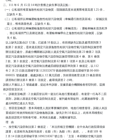
    小時。

二、111 年 6  月 15 日 14 時許查獲之缺失事項及記點：

（一）公私場所堆置逸散性粒狀污染物質：阻隔牆高度未達實際堆置高度 1.25 倍，

      記缺失 4  點。

（二）公私場所以車輛運輸逸散性粒狀污染物質（車輛通行路徑及區域）：採舖設混

      凝土，惟有路面色差，記缺失 4  點。

（三）公私場所以車輛運輸逸散性粒狀污染物質（車輛清洗）：運輸車輛未清洗乾淨

      、致公私場所門口及鄰近路面，有運輸車輛帶出之逸散性粒狀污染物質，記缺

      失 4  點。

    以上缺失記點合計 12 點，已超過 10 點以上，依前揭缺失記點及處理原則第 3

    點第 2  款規定，逕依違反固定污染源逸散性粒狀污染物空氣污染防制設施管理

    辦法規定處分，原處分機關遂以訴願人違反空氣污染防制法第 23 條第 2  項及

    固定污染源逸散性粒狀污染物空氣污染防制設施管理辦法第 4  條、第 6  條第

    2 款、第 3  款規定，依空氣污染防制法第 62 條第 1  項第 4  款及公私場所

    固定污染源違反空氣污染防制法應處罰鍰額度裁罰準則第 3  條規定，以 112

    年 2  月 23 日新北環稽字第 1120332678 號函併附同日新北環稽字第 00-000-

    000035  號裁處書，裁處訴願人 12 萬元罰鍰，另依環境教育法第 23 條及環境

    講習執行辦法第 8  條第 1  項規定，處環境講習 2  小時。

訴願人不服以上 2  號裁處書，提起本件訴願，並據原處分機關檢卷答辯到府。茲摘

敘訴辯意旨於次：

一、訴願意旨略謂：2 次裁罰皆以同一違法行為進行重複處罰，有違背一行為不二罰

    原則，訴願人因違反空氣污染防制法規定，被判處有期徒刑，此屬連續舉發，且

    處分時間已過太久等語。

二、答辯意旨略謂：查本局稽查人員於事實欄所述時、地進行稽查發現，訴願人未設

    置或採行有效抑制粒狀污染物逸散設施，缺失計列 10 點以上，此有本局稽查紀

    錄及採證照片等附卷可稽，本局依法裁處，洵屬有據等語。

    理    由

一、按空氣污染防制法第 2  條規定：「本法所稱主管機關：在中央為行政院環境保

    護署；在直轄市為直轄市政府；在縣（市）為縣（巿）政府。」，本府 109  年

    2 月 14 日新北府環秘字第 1090218367 號公告：「主旨：本府關於空氣污染防
