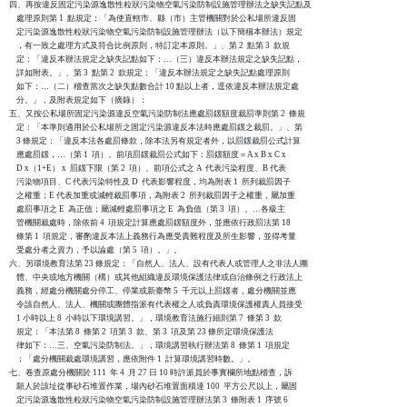
四、再按違反固定污染源逸散性粒狀污染物空氣污染防制設施管理辦法之缺失記點及

    處理原則第 1  點規定：「為使直轄市、縣（市）主管機關對於公私場所違反固

    定污染源逸散性粒狀污染物空氣污染防制設施管理辦法（以下簡稱本辦法）規定

    ，有一致之處理方式及符合比例原則，特訂定本原則。」、第 2  點第 3  款規

    定：「違反本辦法規定之缺失記點如下：…（三）違反本辦法規定之缺失記點，

    詳如附表。」、第 3  點第 2  款規定：「違反本辦法規定之缺失記點處理原則

    如下：…（二）稽查當次之缺失點數合計 10 點以上者，逕依違反本辦法規定處

    分。」，及附表規定如下（摘錄）：

五、又按公私場所固定污染源違反空氣污染防制法應處罰鍰額度裁罰準則第 2  條規

    定：「本準則適用於公私場所之固定污染源違反本法時應處罰鍰之裁罰。」、第

    3 條規定：「違反本法各處罰條款，除本法另有規定者外，以罰鍰裁罰公式計算

    應處罰鍰，…（第 1  項）。前項罰鍰裁罰公式如下：罰鍰額度＝A x B x C x

    D x（1+E） x  罰鍰下限（第 2  項）。前項公式之 A  代表污染程度、B 代表

    污染物項目、C 代表污染特性及 D  代表影響程度，均為附表 1  所列裁罰因子

    之權重；E 代表加重或減輕裁罰事項，為附表 2  所列裁罰因子之權重，屬加重

    處罰事項之 E  為正值；屬減輕處罰事項之 E  為負值（第 3  項）。…各級主

    管機關裁處時，除依前 4  項規定計算應處罰鍰額度外，並應依行政罰法第 18

    條第 1  項規定，審酌違反本法上義務行為應受責難程度及所生影響，並得考量

    受處分者之資力，予以論處（第 5  項）。」。

六、另環境教育法第 23 條規定：「自然人、法人、設有代表人或管理人之非法人團

    體、中央或地方機關（構）或其他組織違反環境保護法律或自治條例之行政法上

    義務，經處分機關處分停工、停業或新臺幣 5  千元以上罰鍰者，處分機關並應

    令該自然人、法人、機關或團體指派有代表權之人或負責環境保護權責人員接受

    1 小時以上 8  小時以下環境講習。」，環境教育法施行細則第 7  條第 3  款

    規定：「本法第 8  條第 2  項第 3  款、第 3  項及第 23 條所定環境保護法

    律如下：…三、空氣污染防制法。」，環境講習執行辦法第 8  條第 1  項規定

    ：「處分機關裁處環境講習，應依附件 1  計算環境講習時數。」。

七、卷查原處分機關於 111  年 4  月 27 日 10 時許派員於事實欄所地點稽查，訴

    願人於該址從事砂石堆置作業，場內砂石堆置面積達 100  平方公尺以上，屬固

    定污染源逸散性粒狀污染物空氣污染防制設施管理辦法第 3  條附表 1  序號 6
