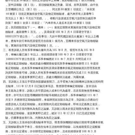
    驗不符合第 36 條第 2  項所定排放標準之車輛，應於檢驗日起 1  個月內修復

    ，並申請複驗（第 1  項）。前項檢驗實施之對象、區域、頻率及期限，由中央

    主管機關公告之（第 2  項）。…。」、同法第 80 條第 1  項規定：「未依第

     44 條第 1  項規定實施排放空氣污染物定期檢驗者，處汽車所有人新臺幣 5

    百元以上 1  萬 5  千元以下罰鍰。」、移動污染源違反空氣污染防制法裁罰準

    則第 7  條第 1  款第 1  目規定：「汽車所有人違反本法第 44 條第 1  項規

    定，其罰鍰額度如下：一、機車：（一）逾規定期限未實施排放空氣污染物定期

    檢驗者，處新臺幣 5  百元。」，及環保署 108  年 3  月 4  日環署空字第 1

    080013979 號公告：「…公告事項：凡於中華民國設籍且出廠滿 5  年以上之機

    車，應每年於行車執照原發照月份前後 1  個月內，至機車排放空氣污染物檢驗

    站，實施排放空氣污染物定期檢驗 1  次。」。

三、卷查訴願人所有系爭車輛出廠年月為 105  年 8  月、發照年月為 105  年 8

    月，車輛出廠已滿 5  年以上，依前揭環保署 108  年 3  月 4  日環署空字第

     1080013979 號公告意旨，系爭車輛應於 111  年 7  月至 9  月間完成 111

    年度排氣定期檢驗，惟經原處分機關查核發現系爭車輛逾期未辦理 111  年度排

    氣定期檢驗，此有系爭車輛車籍資料及環保署機車排氣定期檢驗資訊管理系統查

    詢資料等附卷可稽，訴願人所有系爭車輛既未於前述期間內完成 111  年度排氣

    定期檢驗，其違規事實即已成立，原處分機關依法裁處，洵屬有據。

四、至訴願人主張左手臂跌倒肌腱破裂開刀，左手臂無力無法騎機車以致無法照時間

    去驗車，111 年 12 月 8  日已驗完車等語。惟查辦理車輛定期檢驗，並非須由

    車主親為之事項，訴願人亦可委請他人或車行代為處理，且若長期無使用車輛之

    需求，亦可先行至監理機關辦理停駛等相關法定程序，系爭車輛既於 111  年 7

    月至 9  月應辦理定期檢驗期間，車籍牌照狀況顯示為正常，則訴願人仍應自行

    或委請他人完成定期檢驗，未於期限內完成定期檢驗者，即有法定義務之違反，

    訴願人上開主張尚難執為免罰之論據。又訴願人既未於規定期限內實施 111  年

    度排氣定期檢驗，違規事實即已成立，縱於 111  年 12 月 8  日已完成定期檢

    驗，仍屬事後改善行為，尚難執為免罰之論據。

五、又訴願人主張未收到通知驗車單等語。惟查環保機關於檢驗日期前寄送機車排氣

    定期檢驗通知單予車主，僅係告知車主須按時辦理檢驗，以免逾期受罰之提醒服

    務，並非法定通知，亦非辦理定期檢驗之要件，且依前揭環保署 108  年 3  月
