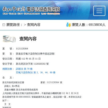
跳至主要內容
瀏覽路徑： >
查閱內容
瀏覽人數：69138830人
查閱內容
案
號：
1121120364
要
旨：
因違反空氣污染防制法事件提起訴願
發文日期：
民國 112 年 05 月 11 日
發文字號：
新北府訴決字第 1120583592 號
相關法條
：
訴願法 第 79 條
空氣污染防制法 第 2、36、44、80 條
全
文：
新北市政府訴願決定書                                  案號：1121120364  號

    訴願人  吳○秀花

    原處分機關  新北市政府環境保護局

上列訴願人因違反空氣污染防制法事件，不服原處分機關民國 112  年 2  月 24 日

新北環稽字第 00-000-000035  號裁處書所為之處分，提起訴願一案，本府依法決定

如下：

    主    文

訴願駁回。
