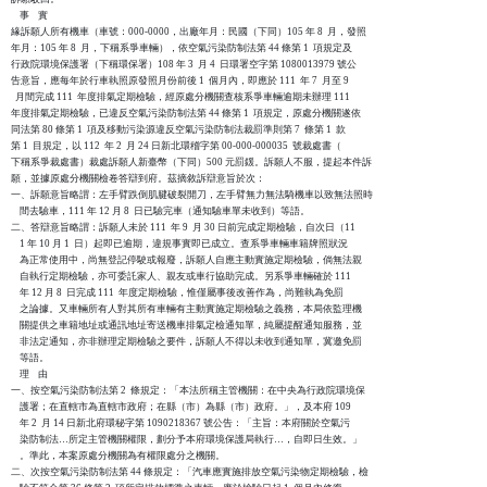
    事    實

緣訴願人所有機車（車號：000-0000，出廠年月：民國（下同）105 年 8  月，發照

年月：105 年 8  月，下稱系爭車輛），依空氣污染防制法第 44 條第 1  項規定及

行政院環境保護署（下稱環保署）108 年 3  月 4  日環署空字第 1080013979 號公

告意旨，應每年於行車執照原發照月份前後 1  個月內，即應於 111  年 7  月至 9

  月間完成 111  年度排氣定期檢驗，經原處分機關查核系爭車輛逾期未辦理 111

年度排氣定期檢驗，已違反空氣污染防制法第 44 條第 1  項規定，原處分機關遂依

同法第 80 條第 1  項及移動污染源違反空氣污染防制法裁罰準則第 7  條第 1  款

第 1  目規定，以 112  年 2  月 24 日新北環稽字第 00-000-000035  號裁處書（

下稱系爭裁處書）裁處訴願人新臺幣（下同）500 元罰鍰。訴願人不服，提起本件訴

願，並據原處分機關檢卷答辯到府。茲摘敘訴辯意旨於次：

一、訴願意旨略謂：左手臂跌倒肌腱破裂開刀，左手臂無力無法騎機車以致無法照時

    間去驗車，111 年 12 月 8  日已驗完車（通知驗車單未收到）等語。

二、答辯意旨略謂：訴願人未於 111  年 9  月 30 日前完成定期檢驗，自次日（11

    1 年 10 月 1  日）起即已逾期，違規事實即已成立。查系爭車輛車籍牌照狀況

    為正常使用中，尚無登記停駛或報廢，訴願人自應主動實施定期檢驗，倘無法親

    自執行定期檢驗，亦可委託家人、親友或車行協助完成。另系爭車輛確於 111

    年 12 月 8  日完成 111  年度定期檢驗，惟僅屬事後改善作為，尚難執為免罰

    之論據。又車輛所有人對其所有車輛有主動實施定期檢驗之義務，本局依監理機

    關提供之車籍地址或通訊地址寄送機車排氣定檢通知單，純屬提醒通知服務，並

    非法定通知，亦非辦理定期檢驗之要件，訴願人不得以未收到通知單，冀邀免罰

    等語。

    理    由

一、按空氣污染防制法第 2  條規定：「本法所稱主管機關：在中央為行政院環境保

    護署；在直轄市為直轄市政府；在縣（市）為縣（市）政府。」，及本府 109

    年 2  月 14 日新北府環秘字第 1090218367 號公告：「主旨：本府關於空氣污

    染防制法…所定主管機關權限，劃分予本府環境保護局執行…，自即日生效。」

    。準此，本案原處分機關為有權限處分之機關。

二、次按空氣污染防制法第 44 條規定：「汽車應實施排放空氣污染物定期檢驗，檢
