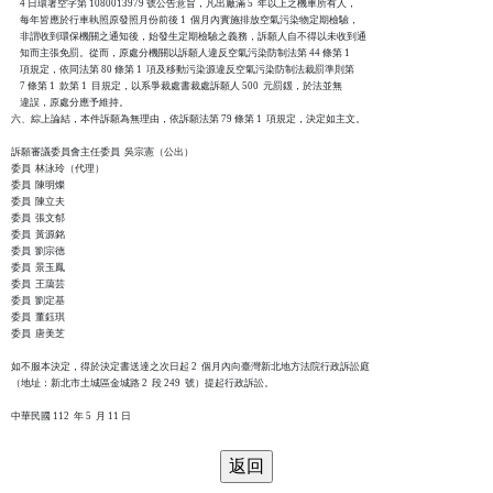
    4 日環署空字第 1080013979 號公告意旨，凡出廠滿 5  年以上之機車所有人，

    每年皆應於行車執照原發照月份前後 1  個月內實施排放空氣污染物定期檢驗，

    非謂收到環保機關之通知後，始發生定期檢驗之義務，訴願人自不得以未收到通

    知而主張免罰。從而，原處分機關以訴願人違反空氣污染防制法第 44 條第 1

    項規定，依同法第 80 條第 1  項及移動污染源違反空氣污染防制法裁罰準則第

    7 條第 1  款第 1  目規定，以系爭裁處書裁處訴願人 500  元罰鍰，於法並無

    違誤，原處分應予維持。

六、綜上論結，本件訴願為無理由，依訴願法第 79 條第 1  項規定，決定如主文。

訴願審議委員會主任委員  吳宗憲（公出）

委員  林泳玲（代理）

委員  陳明燦

委員  陳立夫

委員  張文郁

委員  黃源銘

委員  劉宗德

委員  景玉鳳

委員  王藹芸

委員  劉定基

委員  董鈺琪

委員  唐美芝

如不服本決定，得於決定書送達之次日起 2  個月內向臺灣新北地方法院行政訴訟庭

（地址：新北市土城區金城路 2  段 249  號）提起行政訴訟。
