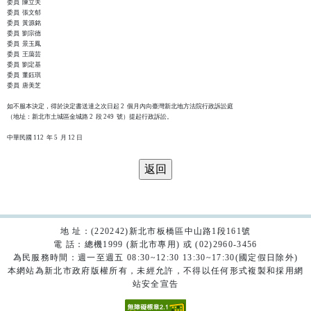
委員  陳立夫

委員  張文郁

委員  黃源銘

委員  劉宗德

委員  景玉鳳

委員  王藹芸

委員  劉定基

委員  董鈺琪

委員  唐美芝

如不服本決定，得於決定書送達之次日起 2  個月內向臺灣新北地方法院行政訴訟庭

（地址：新北市土城區金城路 2  段 249  號）提起行政訴訟。

地 址：(220242)新北市板橋區中山路1段161號
電 話：總機1999 (新北市專用) 或 (02)2960-3456
為民服務時間：週一至週五 08:30~12:30 13:30~17:30(國定假日除外)
本網站為新北市政府版權所有，未經允許，不得以任何形式複製和採用網
站安全宣告