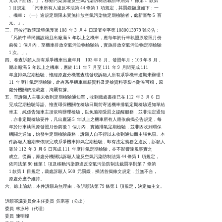
    元以下罰鍰。」，移動污染源違反空氣污染防制法裁罰準則第 7  條第 1  款第

    1 目規定：「汽車所有人違反本法第 44 條第 1  項規定，其罰鍰額度如下：一

    、機車：（一）逾規定期限未實施排放空氣污染物定期檢驗者，處新臺幣 5  百

    元。」。

三、再按行政院環境保護署 108  年 3  月 4  日環署空字第 1080013979 號公告：

    「凡於中華民國設籍且出廠滿 5  年以上之機車，應每年於行車執照原發照月份

    前後 1  個月內，至機車排放空氣污染物檢驗站，實施排放空氣污染物定期檢驗

    1 次。」。

四、卷查訴願人所有系爭機車出廠年月：103 年 8  月、發照年月：103 年 8  月，

    屬出廠滿 5  年以上之機車，應於 111  年 7  月至 111  年 9  月間完成 111

    年度排氣定期檢驗，惟經原處分機關查核發現訴願人所有系爭機車逾期未辦理 1

    11  年度排氣定期檢驗，此有系爭機車車籍資料及定檢資料等影本附卷可稽，原

    處分機關依法裁處，洵屬有據。

五、至訴願人主張未收到定期檢驗通知單，收到裁處書後已在 112  年 3  月 6  日

    完成定期檢驗等語。惟查環保機關在檢驗日期前寄送機車排氣定期檢驗通知單給

    車主，純係告知車主須依時辦理檢驗，以免逾期受罰之提醒服務，並非法定通知

    ，亦非定期檢驗要件，凡出廠滿 5  年以上之機車所有人應依前揭公告規定，每

    年於行車執照原發照月份前後 1  個月內，實施排氣定期檢驗，並非因收到環保

    機關之通知，始發生定期檢驗義務，訴願人自不得以未收到通知而主張免罰。本

    件訴願人逾期未依限完成系爭機車排氣定期檢驗，即有法定義務之違反，訴願人

    雖於 112  年 3  月 6  日完成 111  年度排氣定期檢驗，亦不影響違規事實之

    成立。從而，原處分機關以訴願人違反空氣污染防制法第 44 條第 1  項規定，

    依同法第 80 條第 1  項及移動污染源違反空氣污染防制法裁罰準則第 7  條第

    1 款第 1  目規定，裁處訴願人 500  元罰鍰，揆諸首揭條文規定，並無不合，

    原處分應予維持。

六、綜上論結，本件訴願為無理由，依訴願法第 79 條第 1  項規定，決定如主文。

訴願審議委員會主任委員  吳宗憲（公出）

委員  林泳玲（代理）

委員  陳明燦
