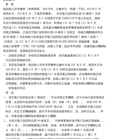
    事    實

緣訴願人所有機車（車牌號碼： 000-000、出廠年月：民國（下同）103 年 8  月、

發照年月：103 年 8  月，下稱系爭機車），依空氣污染防制法第 44 條第 1  項及

行政院環境保護署 108  年 3  月 4  日環署空字第 1080013979 號公告規定，應每

年於行車執照原發照月份前後 1  個月內，即應於 111  年 7  月至 111  年 9  月

間完成 111  年度排氣定期檢驗，經原處分機關查核系爭機車逾期未辦理 111  年度

排氣定期檢驗，已違反空氣污染防制法第 44 條第 1  項規定，原處分機關遂依同法

第 80 條第 1  項及移動污染源違反空氣污染防制法裁罰準則第 7  條第 1  款第 1

  目規定，以 112  年 2  月 24 日新北環稽字第 00-000-000040  號裁處書，裁處

訴願人新臺幣（下同）500 元罰鍰。訴願人不服，提起本件訴願，並據原處分機關檢

卷答辯到府。茲摘敘訴辯意旨於次：

一、訴願意旨略謂：未收到定期檢驗通知單，收到裁處書後已在 112  年 3  月 6

    日完成定期檢驗等語。

二、答辯意旨略謂：查訴願人所有系爭機車出廠年月為 103  年 8  月，發照年月為

    103 年 8  月，應於 111  年 7  月至 111  年 9  月間完成排氣定期檢驗，惟

    查系爭機車未依規定於期限內實施 111  年度排氣定期檢驗，此有機車排氣定期

    檢驗資訊管理系統查詢檢驗紀錄可稽，訴願人雖已於 112  年 3  月 6  日完成

    定期檢驗，亦屬事後改善行為，仍難作為免罰之論據，本案原處分機關依法裁處

    ，並無違誤等語。

    理    由

一、按空氣污染防制法第 2  條規定：「本法所稱主管機關：在中央為行政院環境保

    護署；在直轄市為直轄市政府；在縣（市）為縣（巿）政府。」，本府 109  年

    2 月 14 日新北府環秘字第 1090218367 號公告：「主旨：本府關於空氣污染防

    制法…所定主管機關權限，劃分予本府環境保護局執行，並…自即日生效。」準

    此，本案原處分機關為有權限處分之機關。

二、次按空氣污染防制法第 44 條規定：「汽車應實施排放空氣污染物定期檢驗，…

    （第 1  項）。前項檢驗實施之對象、區域、頻率及期限，由中央主管機關公告

    之（第 2  項）。」、第 80 條第 1  項規定：「未依第 44 條第 1  項規定實

    施排放空氣污染物定期檢驗者，處汽車所有人新臺幣 5  百元以上 1  萬 5  千
