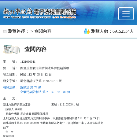
跳至主要內容
瀏覽路徑： >
查閱內容
瀏覽人數：69152534人
查閱內容
案
號：
1121030341
要
旨：
因違反空氣污染防制法事件提起訴願
發文日期：
民國 112 年 05 月 12 日
發文字號：
新北府訴決字第 1120549761 號
相關法條
：
訴願法 第 79 條
空氣污染防制法 第 2、36、44、80 條
全
文：
新北市政府訴願決定書                                  案號：1121030341  號

    訴願人  蔣○龍

    原處分機關  新北市政府環境保護局

上列訴願人因違反空氣污染防制法事件，不服原處分機關民國 112  年 2  月 24 日

新北環稽字第 00-000-000040  號裁處書所為之處分，提起訴願一案，本府依法決定

如下：

    主    文

訴願駁回。
