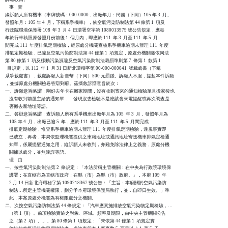
    事    實

緣訴願人所有機車（車牌號碼：000-0000，出廠年月：民國（下同）105 年 3  月、

發照年月：105 年 4  月，下稱系爭機車），依空氣污染防制法第 44 條第 1  項及

行政院環境保護署 108  年 3  月 4  日環署空字第 1080013979 號公告規定，應每

年於行車執照原發照月份前後 1  個月內，即應於 111  年 3  月至 111  年 5  月

間完成 111  年度排氣定期檢驗，經原處分機關查核系爭機車逾期未辦理 111  年度

排氣定期檢驗，已違反空氣污染防制法第 44 條第 1  項規定，原處分機關遂依同法

第 80 條第 1  項及移動污染源違反空氣污染防制法裁罰準則第 7  條第 1  款第 1

  目規定，以 112  年 1  月 31 日新北環稽字第 00-000-000041  號裁處書（下稱

系爭裁處書），裁處訴願人新臺幣（下同）500 元罰鍰。訴願人不服，提起本件訴願

，並據原處分機關檢卷答辯到府。茲摘敘訴辯意旨於次：

一、訴願意旨略謂：剛好去年卡在搬家期間，沒有收到寄來的通知檢驗單且搬家後也

    沒有收到前屋主給的通知單…，發現沒去檢驗不是應該會來電提醒或再次調查是

    否搬去新地址等語。

二、答辯意旨略謂：查訴願人所有系爭機車出廠年月為 105  年 3  月，發照年月為

    105 年 4  月，出廠已逾 5  年，應於 111  年 3  月至 111  年 5  月間完成

    排氣定期檢驗，惟查系爭機車逾期未辦理 111  年度排氣定期檢驗，違規事實即

    已成立，再者，本局依監理機關提供之車籍地址或通訊地址寄送機車排氣定檢通

    知單，係屬提醒通知之用，縱訴願人未收到，亦難免除法律上之義務，原處分機

    關據以處分，並無違誤等語。

    理    由

一、按空氣污染防制法第 2  條規定：「本法所稱主管機關：在中央為行政院環境保

    護署；在直轄市為直轄市政府；在縣（市）為縣（巿）政府。」，本府 109  年

    2 月 14 日新北府環秘字第 1090218367 號公告：「主旨：本府關於空氣污染防

    制法…所定主管機關權限，劃分予本府環境保護局執行，並…自即日生效。」準

    此，本案原處分機關為有權限處分之機關。

二、次按空氣污染防制法第 44 條規定：「汽車應實施排放空氣污染物定期檢驗，…

    （第 1  項）。前項檢驗實施之對象、區域、頻率及期限，由中央主管機關公告

    之（第 2  項）。」、第 80 條第 1  項規定：「未依第 44 條第 1  項規定實
