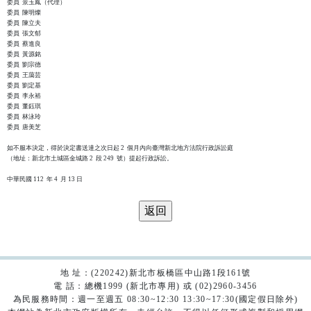
委員  景玉鳳（代理）

委員  陳明燦

委員  陳立夫

委員  張文郁

委員  蔡進良

委員  黃源銘

委員  劉宗德

委員  王藹芸

委員  劉定基

委員  李永裕

委員  董鈺琪

委員  林泳玲

委員  唐美芝

如不服本決定，得於決定書送達之次日起 2  個月內向臺灣新北地方法院行政訴訟庭

（地址：新北市土城區金城路 2  段 249  號）提起行政訴訟。

地 址：(220242)新北市板橋區中山路1段161號
電 話：總機1999 (新北市專用) 或 (02)2960-3456
為民服務時間：週一至週五 08:30~12:30 13:30~17:30(國定假日除外)