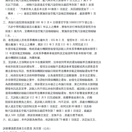
    施排放空氣污染物定期檢驗者，處汽車所有人新臺幣 5  百元以上 1  萬 5  千

    元以下罰鍰。」，移動污染源違反空氣污染防制法裁罰準則第 7  條第 1  款第

    1 目規定：「汽車所有人違反本法第 44 條第 1  項規定，其罰鍰額度如下：一

    、機車：（一）逾規定期限未實施排放空氣污染物定期檢驗者，處新臺幣 5  百

    元。」。

三、再按行政院環境保護署 108  年 3  月 4  日環署空字第 1080013979 號公告：

    「凡於中華民國設籍且出廠滿 5  年以上之機車，應每年於行車執照原發照月份

    前後 1  個月內，至機車排放空氣污染物檢驗站，實施排放空氣污染物定期檢驗

    1 次。」。

四、卷查訴願人所有系爭機車出廠年月：105 年 3  月、發照年月：105 年 4  月，

    屬出廠滿 5  年以上之機車，應於 111  年 3  月至 111  年 5  月間完成 111

    年度排氣定期檢驗，惟經原處分機關查核發現訴願人所有系爭機車逾期未辦理 1

    11  年度排氣定期檢驗，此有系爭機車車籍資料及定檢資料等影本附卷可稽，原

    處分機關依法裁處，洵屬有據。

五、至訴願人主張剛好去年卡在搬家期間，沒有收到寄來的通知檢驗單且搬家後也沒

    有收到前屋主給的通知單…，發現沒去檢驗不是應該會來電提醒或再次調查是否

    搬去新地址等語。惟查環保機關於檢驗日期前寄送機車排氣定期檢驗通知單予車

    主，純係告知車主須依時辦理檢驗，以免逾期受罰之提醒服務，並非法定通知，

    亦非辦理定期檢驗之要件，非謂收到環保機關之通知，始發生定期檢驗義務。又

    為因應相關規定之修正，環保署於法令修正公布施行前後，業已利用各大新聞媒

    體發布訊息及宣導，訴願人尚不得以未收到通知而主張免罰。縱訴願人從未收到

    過環保機關於檢驗日期前寄送機車排氣定期檢驗通知，惟尚不影響違規事實之成

    立。又訴願人雖已於 112  年 2  月 9  日完成檢測，係屬事後改善行為，仍難

    阻卻其違規應負之責任。是訴願人前開主張，均不足採。從而，原處分機關以訴

    願人違反空氣污染防制法第 44 條第 1  項規定，依同法第 80 條第 1  項及移

    動污染源違反空氣污染防制法裁罰準則第 7  條第 1  款第 1  目規定，裁處訴

    願人 500  元罰鍰，揆諸首揭條文規定，並無不合，原處分應予維持。

六、綜上論結，本件訴願為無理由，依訴願法第 79 條第 1  項規定，決定如主文。

訴願審議委員會主任委員  吳宗憲（公出）
