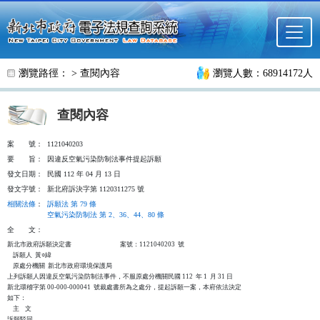
跳至主要內容
瀏覽路徑： >
查閱內容
瀏覽人數：68914172人
查閱內容
案
號：
1121040203
要
旨：
因違反空氣污染防制法事件提起訴願
發文日期：
民國 112 年 04 月 13 日
發文字號：
新北府訴決字第 1120311275 號
相關法條
：
訴願法 第 79 條
空氣污染防制法 第 2、36、44、80 條
全
文：
新北市政府訴願決定書                                  案號：1121040203  號

    訴願人  黃○緯

    原處分機關  新北市政府環境保護局

上列訴願人因違反空氣污染防制法事件，不服原處分機關民國 112  年 1  月 31 日

新北環稽字第 00-000-000041  號裁處書所為之處分，提起訴願一案，本府依法決定

如下：

    主    文

訴願駁回。
