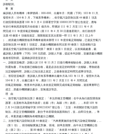
訴願駁回。

    事    實

緣訴願人所有機車（車牌號碼： 000-000、出廠年月：民國（下同）103 年 11 月、

發照年月：104 年 3  月，下稱系爭機車），依空氣污染防制法第 44 條第 1  項及

行政院環境保護署 108  年 3  月 4  日環署空字第 1080013979 號公告規定，應每

年於行車執照原發照月份前後 1  個月內，即應於 111  年 2  月至 111  年 4  月

間完成 111  年度排氣定期檢驗（因 111  年 4  月 30 日適逢星期六，依行政程序

法第 48 條第 4  項後段規定，期限順延至其次星期一即 111  年 5  月 2  日上午

），經原處分機關查核系爭機車逾期未辦理 111  年度排氣定期檢驗，已違反空氣污

染防制法第 44 條第 1  項規定，原處分機關遂依同法第 80 條第 1  項及移動污染

源違反空氣污染防制法裁罰準則第 7  條第 1  款第 1  目規定，以首揭裁處書，裁

處訴願人新臺幣（下同）500 元罰鍰。訴願人不服，提起本件訴願，並據原處分機關

檢卷答辯到府。茲摘敘訴辯意旨於次：

一、訴願意旨略謂：訴願人於 110  年 11 月 2  日進行機車檢驗合格，訴願人未收

    到通知書，不知道雖已檢驗合格，還是必須在規定的時間再一次檢驗，導致錯過

    法定檢驗時間，訴願人已知法規之規定，之後會按規定時間完成事項等語。

二、答辯意旨略謂：查訴願人所有系爭機車出廠年月為 103  年 11 月，發照年月為

    104 年 3  月，出廠已逾 8  年，應於 111  年 2  月至 111  年 4  月間完成

    排氣定期檢驗，惟查本件訴願人未依規定期限完成排氣定期檢驗，違規事實即已

    成立，原處分機關據以處分，並無違誤等語。

    理    由

一、按空氣污染防制法第 2  條規定：「本法所稱主管機關：在中央為行政院環境保

    護署；在直轄市為直轄市政府；在縣（市）為縣（巿）政府。」，本府 109  年

    2 月 14 日新北府環秘字第 1090218367 號公告：「主旨：本府關於空氣污染防

    制法…所定主管機關權限，劃分予本府環境保護局執行，並…自即日生效。」準

    此，本案原處分機關為有權限處分之機關。

二、次按空氣污染防制法第 44 條規定：「汽車應實施排放空氣污染物定期檢驗，…

    （第 1  項）。前項檢驗實施之對象、區域、頻率及期限，由中央主管機關公告

    之（第 2  項）。」、第 80 條第 1  項規定：「未依第 44 條第 1  項規定實
