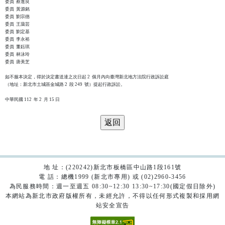
委員  蔡進良

委員  黃源銘

委員  劉宗德

委員  王藹芸

委員  劉定基

委員  李永裕

委員  董鈺琪

委員  林泳玲

委員  唐美芝

如不服本決定，得於決定書送達之次日起 2  個月內向臺灣新北地方法院行政訴訟庭

（地址：新北市土城區金城路 2  段 249  號）提起行政訴訟。

地 址：(220242)新北市板橋區中山路1段161號
電 話：總機1999 (新北市專用) 或 (02)2960-3456
為民服務時間：週一至週五 08:30~12:30 13:30~17:30(國定假日除外)
本網站為新北市政府版權所有，未經允許，不得以任何形式複製和採用網
站安全宣告