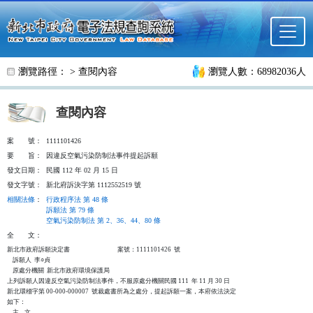
跳至主要內容
瀏覽路徑： >
查閱內容
瀏覽人數：68982036人
查閱內容
案
號：
1111101426
要
旨：
因違反空氣污染防制法事件提起訴願
發文日期：
民國 112 年 02 月 15 日
發文字號：
新北府訴決字第 1112552519 號
相關法條
：
行政程序法 第 48 條
訴願法 第 79 條
空氣污染防制法 第 2、36、44、80 條
全
文：
新北市政府訴願決定書                                  案號：1111101426  號

    訴願人  李○貞

    原處分機關  新北市政府環境保護局

上列訴願人因違反空氣污染防制法事件，不服原處分機關民國 111  年 11 月 30 日

新北環稽字第 00-000-000007  號裁處書所為之處分，提起訴願一案，本府依法決定

如下：

    主    文
