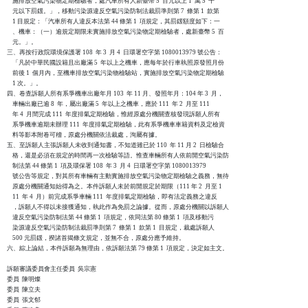
    施排放空氣污染物定期檢驗者，處汽車所有人新臺幣 5  百元以上 1  萬 5  千

    元以下罰鍰。」，移動污染源違反空氣污染防制法裁罰準則第 7  條第 1  款第

    1 目規定：「汽車所有人違反本法第 44 條第 1  項規定，其罰鍰額度如下：一

    、機車：（一）逾規定期限未實施排放空氣污染物定期檢驗者，處新臺幣 5  百

    元。」。

三、再按行政院環境保護署 108  年 3  月 4  日環署空字第 1080013979 號公告：

    「凡於中華民國設籍且出廠滿 5  年以上之機車，應每年於行車執照原發照月份

    前後 1  個月內，至機車排放空氣污染物檢驗站，實施排放空氣污染物定期檢驗

    1 次。」。

四、卷查訴願人所有系爭機車出廠年月 103  年 11 月、發照年月：104 年 3  月，

    車輛出廠已逾 8  年，屬出廠滿 5  年以上之機車，應於 111  年 2  月至 111

    年 4  月間完成 111  年度排氣定期檢驗，惟經原處分機關查核發現訴願人所有

    系爭機車逾期未辦理 111  年度排氣定期檢驗，此有系爭機車車籍資料及定檢資

    料等影本附卷可稽，原處分機關依法裁處，洵屬有據。

五、至訴願人主張訴願人未收到通知書，不知道雖已於 110  年 11 月 2  日檢驗合

    格，還是必須在規定的時間再一次檢驗等語。惟查車輛所有人依前開空氣污染防

    制法第 44 條第 1  項及環保署 108  年 3  月 4  日環署空字第 1080013979

    號公告等規定，對其所有車輛有主動實施排放空氣污染物定期檢驗之義務，無待

    原處分機關通知始得為之。本件訴願人未於前開規定於期限（111 年 2  月至 1

    11  年 4  月）前完成系爭車輛 111  年度排氣定期檢驗，即有法定義務之違反

    ，訴願人不得以未接獲通知，執此作為免罰之論據。從而，原處分機關以訴願人

    違反空氣污染防制法第 44 條第 1  項規定，依同法第 80 條第 1  項及移動污

    染源違反空氣污染防制法裁罰準則第 7  條第 1  款第 1  目規定，裁處訴願人

    500 元罰鍰，揆諸首揭條文規定，並無不合，原處分應予維持。

六、綜上論結，本件訴願為無理由，依訴願法第 79 條第 1  項規定，決定如主文。

訴願審議委員會主任委員  吳宗憲

委員  陳明燦

委員  陳立夫

委員  張文郁
